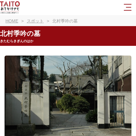
HOME
スポット
北村季吟の墓
北村季吟の墓
きたむらきぎんのはか