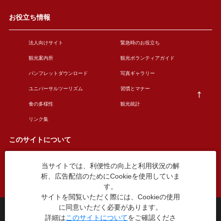
お役立ち情報
法人向けサイト
緊急時のお役立ち
観光案内所
観光ボランティアガイド
パンフレットダウンロード
写真ギャラリー
ユニバーサルツーリズム
習慣とマナー
食の多様性
観光統計
リンク集
このサイトについて
当サイトでは、利便性の向上と利用状況の解
このサイトについて
広告掲載について
析、広告配信のためにCookieを使用していま
お問い合わせ
す。
サイトを閲覧いただく際には、Cookieの使用
に同意いただく必要があります。
台東区役所観光課
詳細は
このサイトについて
をご確認くださ
〒110-8615 東京都台東区東上野4丁目5番6号