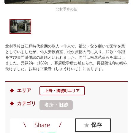
北村季吟の墓
北村季吟は江戸時代前期の歌人・俳人で、祖父・父を継いで医学を業
としていましたが、俳人安原貞室、松永貞徳の門に入り、和歌・俳諧
を学び貞門派俳諧の新鋭といわれました。同門は松尾芭蕉らを輩出し
ました。元禄2年（1689）、幕府歌学所に補せられ、再昌院法印の称を
受けました。お墓は正慶寺（しょうけいじ）にあります。
エリア
上野・御徒町エリア
カテゴリ
名所・旧跡
保存