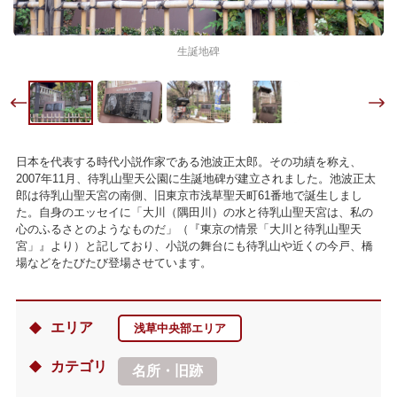
生誕地碑
日本を代表する時代小説作家である池波正太郎。その功績を称え、
2007年11月、待乳山聖天公園に生誕地碑が建立されました。池波正太
郎は待乳山聖天宮の南側、旧東京市浅草聖天町61番地で誕生しまし
た。自身のエッセイに「大川（隅田川）の水と待乳山聖天宮は、私の
心のふるさとのようなものだ」（『東京の情景「大川と待乳山聖天
宮」』より）と記しており、小説の舞台にも待乳山や近くの今戸、橋
場などをたびたび登場させています。
エリア
浅草中央部エリア
カテゴリ
名所・旧跡