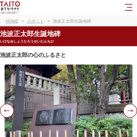
HOME
スポット
池波正太郎生誕地碑
池波正太郎生誕地碑
いけなみしょうたろうせいたんちひ
池波正太郎の心のふるさと