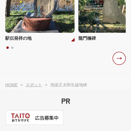
駅伝発祥の地
龍門橋碑
HOME
スポット
池波正太郎生誕地碑
PR