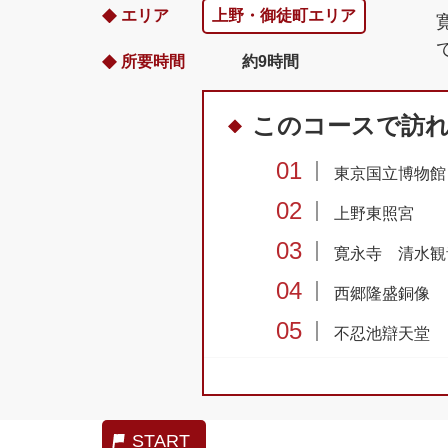
エリア
上野・御徒町エリア
所要時間
約9時間
このコースで訪
01
東京国立博物館
02
上野東照宮
03
寛永寺 清水観
04
西郷隆盛銅像
05
不忍池辯天堂
06
旧岩崎邸庭園
07
アメ横商店街
START