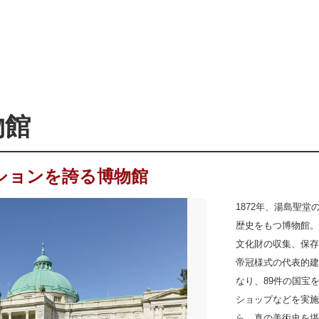
A ARTISAN
物館
ションを誇る博物館
1872年、湯島聖
歴史をもつ博物館。
文化財の収集、保存
帝冠様式の代表的建
なり、89件の国宝
ショップなどを実施
ら、真の美術史を堪