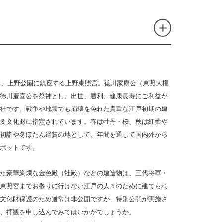
れた、上野公園に鎮座する上野東照宮。徳川家康公（東照大権
徳川慶喜公を祭神とし、出世、勝利、健康長寿にご利益が
社です。戦争や地震でも崩壊を免れた貴重な江戸初期の建
要文化財に指定されています。春は牡丹・桜、秋は紅葉や
初詣や冬ぼたん鑑賞の地として、年間を通して国内外から
ポットです。
た豪華絢爛な金色殿（社殿）などの建造物は、三代将軍・
東照宮までお参りに行けない江戸の人々のために建てられ
文化財保護のため通常は非公開ですが、特別公開が実施さ
、拝観を申し込んでみてはいかがでしょうか。