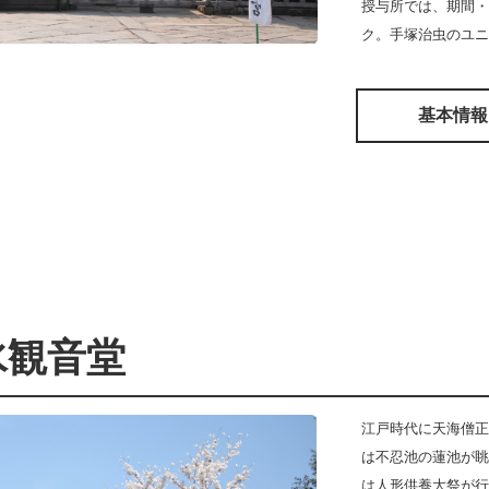
授与所では、期間・
ク。手塚治虫のユニ
基本情報
水観音堂
江戸時代に天海僧正
は不忍池の蓮池が眺
は人形供養大祭が行