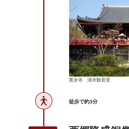
寛永寺 清水観音堂
徒歩で約3分