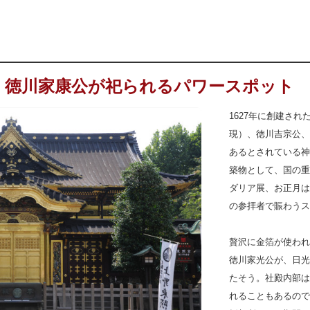
。徳川家康公が祀られるパワースポット
1627年に創建さ
現）、徳川吉宗公、
あるとされている神
築物として、国の重
ダリア展、お正月は
の参拝者で賑わうス
贅沢に金箔が使われ
徳川家光公が、日光
たそう。社殿内部は
れることもあるので