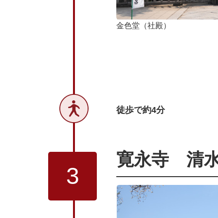
金色堂（社殿）
徒歩で約4分
寛永寺 清
3