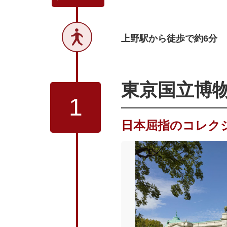
08
2k540 AKI-OK
上野駅から徒歩で約6分
東京国立博
1
日本屈指のコレク