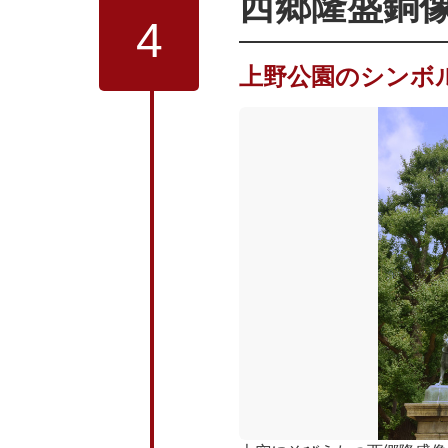
西郷隆盛銅
4
上野公園のシンボ