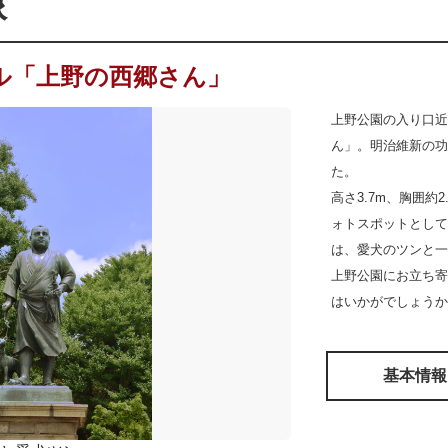
像
ル「上野の西郷さん」
上野公園の入り口近
ん」。明治維新の功
た。
高さ3.7m、胸囲
ォトスポットとして
は、愛犬のツンと一
上野公園にお立ち寄
はいかがでしょうか
基本情報