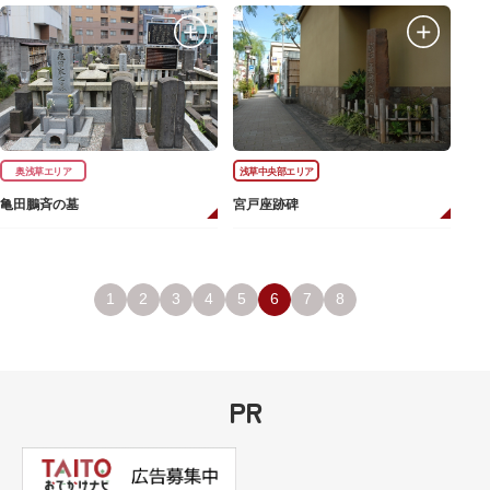
奥浅草エリア
浅草中央部エリア
亀田鵬斉の墓
宮戸座跡碑
1
2
3
4
5
6
7
8
PR