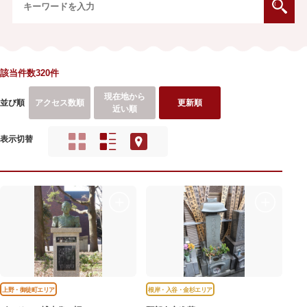
該当件数320件
現在地から
並び順
アクセス数順
更新順
近い順
表示切替
上野・御徒町エリア
根岸・入谷・金杉エリア