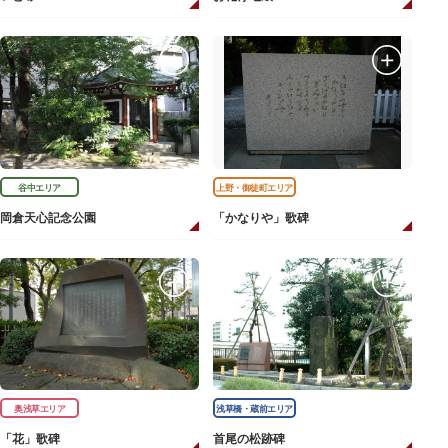
谷中エリア
上野・御徒町エリア
岡倉天心記念公園
「かなりや」歌碑
奥浅草エリア
浅草橋・蔵前エリア
「花」歌碑
首尾の松跡碑