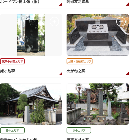
ボードワン博士像（旧）
阿部友之進墓
浅草中央部エリア
上野・御徒町エリア
姥ヶ池碑
めがね之碑
谷中エリア
谷中エリア