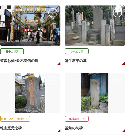
谷中エリア
谷中エリア
笠森お仙･鈴木春信の碑
蒲生君平の墓
根岸・入谷・金杉エリア
奥浅草エリア
乾山窯元之碑
基角の句碑