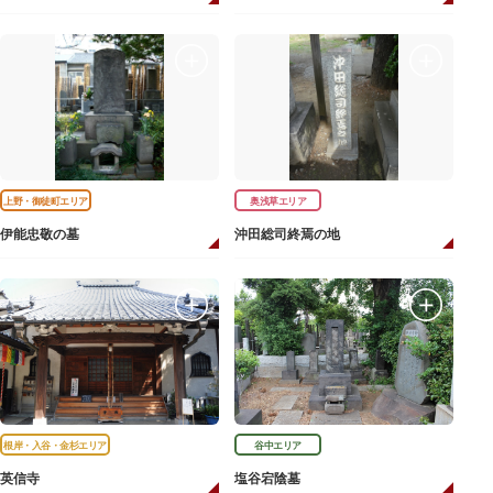
上野・御徒町エリア
奥浅草エリア
伊能忠敬の墓
沖田総司終焉の地
根岸・入谷・金杉エリア
谷中エリア
英信寺
塩谷宕陰墓