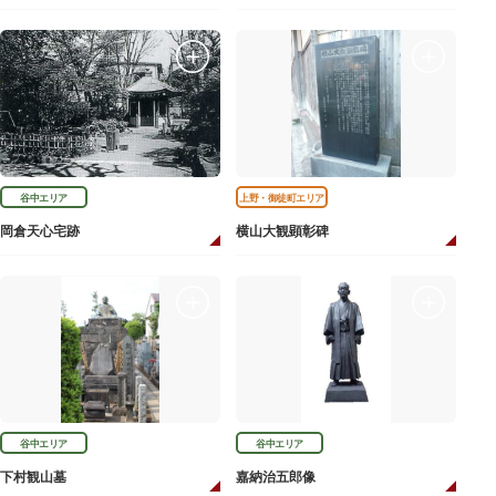
谷中エリア
上野・御徒町エリア
岡倉天心宅跡
横山大観顕彰碑
谷中エリア
谷中エリア
下村観山墓
嘉納治五郎像