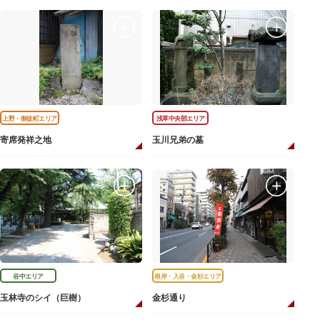
上野・御徒町エリア
浅草中央部エリア
寄席発祥之地
玉川兄弟の墓
谷中エリア
根岸・入谷・金杉エリア
玉林寺のシイ（巨樹）
金杉通り