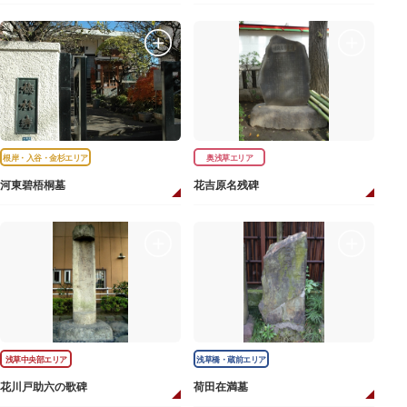
根岸・入谷・金杉エリア
奥浅草エリア
河東碧梧桐墓
花吉原名残碑
浅草中央部エリア
浅草橋・蔵前エリア
花川戸助六の歌碑
荷田在満墓