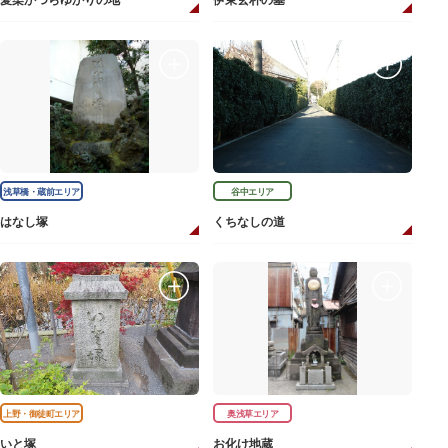
愛染かつらゆかりの地
伊東玄朴の墓
浅草橋・蔵前エリア
谷中エリア
はなし塚
くちなしの道
上野・御徒町エリア
奥浅草エリア
いと塚
お化け地蔵