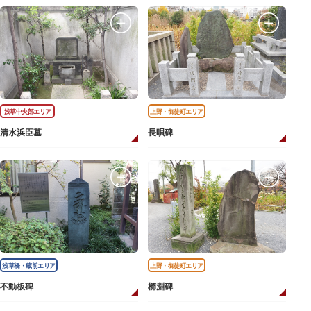
浅草中央部エリア
上野・御徒町エリア
清水浜臣墓
長唄碑
浅草橋・蔵前エリア
上野・御徒町エリア
不動板碑
櫛淵碑