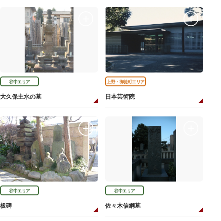
谷中エリア
上野・御徒町エリア
大久保主水の墓
日本芸術院
谷中エリア
谷中エリア
板碑
佐々木信綱墓