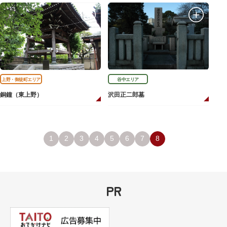
上野・御徒町エリア
谷中エリア
銅鐘（東上野）
沢田正二郎墓
1
2
3
4
5
6
7
8
PR