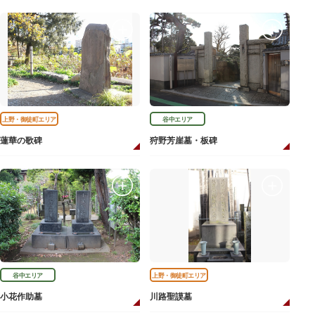
上野・御徒町エリア
谷中エリア
蓮華の歌碑
狩野芳崖墓・板碑
谷中エリア
上野・御徒町エリア
小花作助墓
川路聖謨墓