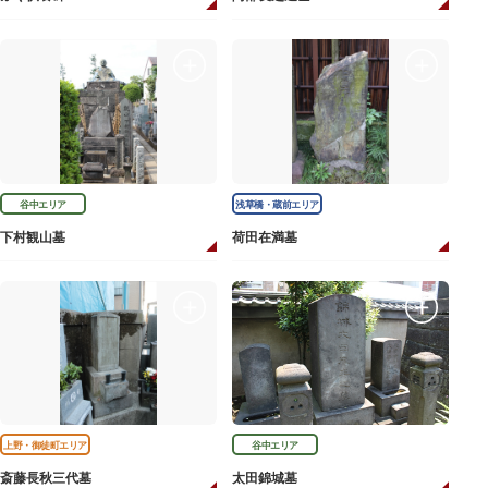
谷中エリア
浅草橋・蔵前エリア
下村観山墓
荷田在満墓
上野・御徒町エリア
谷中エリア
斎藤長秋三代墓
太田錦城墓