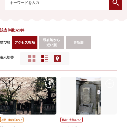
該当件数320件
現在地から
並び順
アクセス数順
更新順
近い順
表示切替
上野・御徒町エリア
浅草中央部エリア