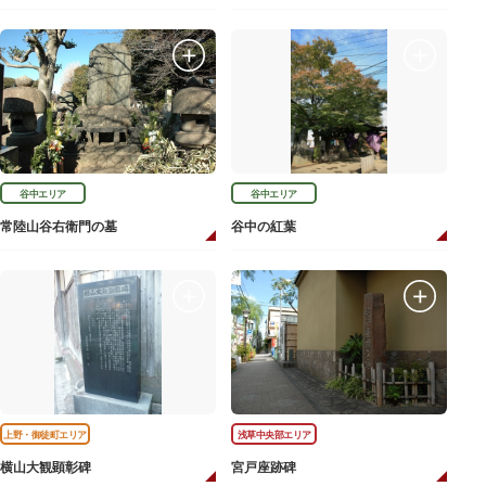
谷中エリア
谷中エリア
常陸山谷右衛門の墓
谷中の紅葉
上野・御徒町エリア
浅草中央部エリア
横山大観顕彰碑
宮戸座跡碑