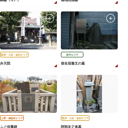
銅鐘（今戸）
福地桜痴墓
根岸・入谷・金杉エリア
谷中エリア
弁天院
假名垣魯文の墓
上野・御徒町エリア
根岸・入谷・金杉エリア
ふぐ供養碑
阿部友之進墓