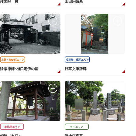
護国院 桜
山田宗偏墓
上野・御徒町エリア
浅草橋・蔵前エリア
浄厳律師･樋口定伊の墓
浅草文庫跡碑
奥浅草エリア
谷中エリア