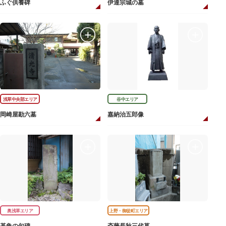
ふぐ供養碑
伊達宗城の墓
浅草中央部エリア
谷中エリア
岡崎屋勘六墓
嘉納治五郎像
奥浅草エリア
上野・御徒町エリア