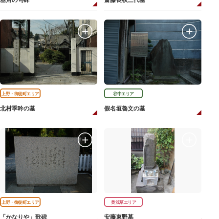
基角の句碑
斎藤長秋三代墓
上野・御徒町エリア
谷中エリア
北村季吟の墓
假名垣魯文の墓
上野・御徒町エリア
奥浅草エリア
「かなりや」歌碑
安藤東野墓