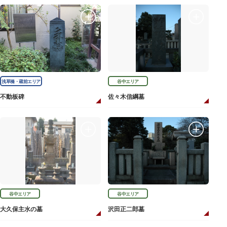
浅草橋・蔵前エリア
谷中エリア
不動板碑
佐々木信綱墓
谷中エリア
谷中エリア
大久保主水の墓
沢田正二郎墓