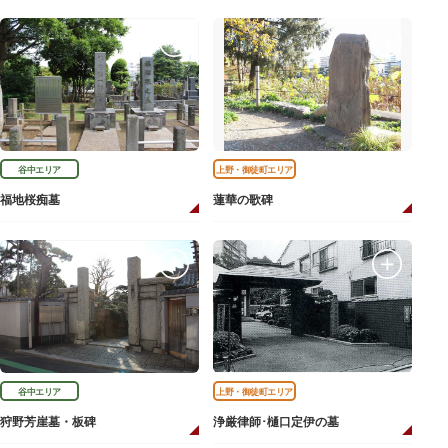
谷中エリア
上野・御徒町エリア
福地桜痴墓
蓮華の歌碑
谷中エリア
上野・御徒町エリア
狩野芳崖墓・板碑
浄厳律師･樋口定伊の墓