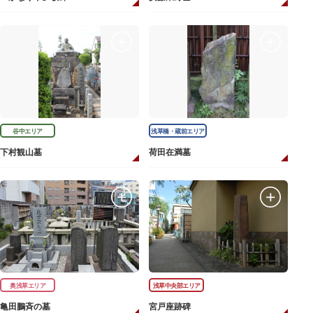
谷中エリア
浅草橋・蔵前エリア
下村観山墓
荷田在満墓
奥浅草エリア
浅草中央部エリア
亀田鵬斉の墓
宮戸座跡碑