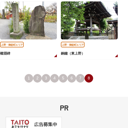
上野・御徒町エリア
上野・御徒町エリア
櫛淵碑
銅鐘（東上野）
1
2
3
4
5
6
7
8
PR