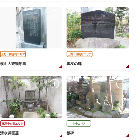
上野・御徒町エリア
上野・御徒町エリア
横山大観顕彰碑
真友の碑
浅草中央部エリア
谷中エリア
清水浜臣墓
板碑