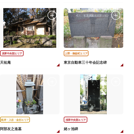
浅草中央部エリア
上野・御徒町エリア
天祐庵
東京自動車三十年会記念碑
根岸・入谷・金杉エリア
浅草中央部エリア
阿部友之進墓
姥ヶ池碑