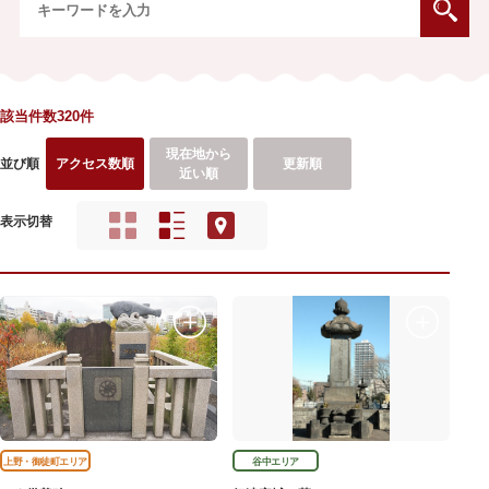
該当件数320件
現在地から
並び順
アクセス数順
更新順
近い順
表示切替
上野・御徒町エリア
谷中エリア