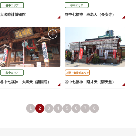
谷中エリア
谷中エリア
大名時計博物館
谷中七福神 寿老人（長安寺）
谷中エリア
上野・御徒町エリア
谷中七福神 大黒天（護国院）
谷中七福神 辯才天（辯天堂）
1
2
3
4
5
6
7
8