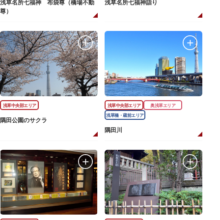
浅草名所七福神 布袋尊（橋場不動
浅草名所七福神詣り
尊）
浅草中央部エリア
浅草中央部エリア
奥浅草エリア
浅草橋・蔵前エリア
隅田公園のサクラ
隅田川