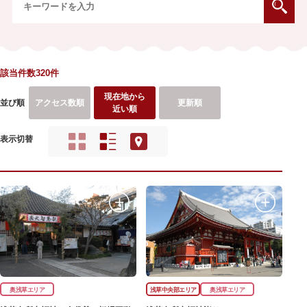
該当件数320件
現在地から
並び順
アクセス数順
更新順
近い順
表示切替
奥浅草エリア
浅草中央部エリア
奥浅草エリア