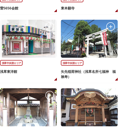
雷5656会館
東本願寺
浅草中央部エリア
浅草中央部エリア
浅草東洋館
矢先稲荷神社（浅草名所七福神 福
禄寿）