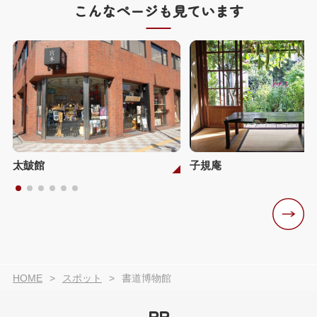
こんなページも見ています
太皷館
子規庵
HOME
スポット
書道博物館
PR