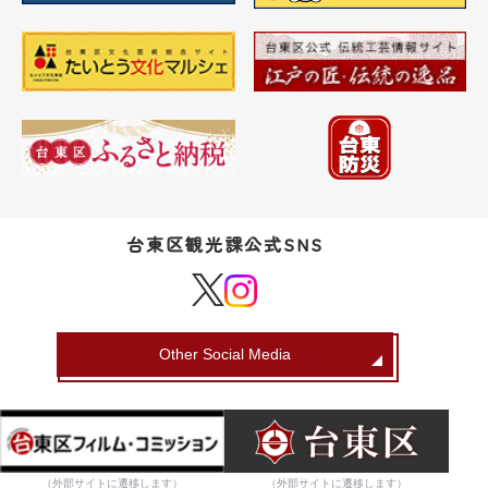
台東区観光課公式SNS
Other Social Media
（外部サイトに遷移します）
（外部サイトに遷移します）