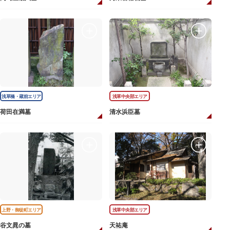
浅草橋・蔵前エリア
浅草中央部エリア
荷田在満墓
清水浜臣墓
上野・御徒町エリア
浅草中央部エリア
谷文晁の墓
天祐庵