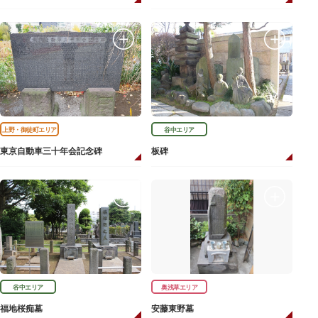
上野・御徒町エリア
谷中エリア
東京自動車三十年会記念碑
板碑
谷中エリア
奥浅草エリア
福地桜痴墓
安藤東野墓