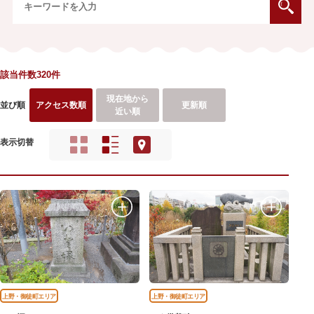
該当件数320件
現在地から
並び順
アクセス数順
更新順
近い順
表示切替
上野・御徒町エリア
上野・御徒町エリア