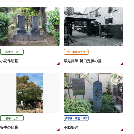
谷中エリア
上野・御徒町エリア
小花作助墓
浄厳律師･樋口定伊の墓
谷中エリア
浅草橋・蔵前エリア
谷中の紅葉
不動板碑