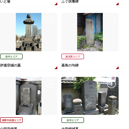
いと塚
ふぐ供養碑
谷中エリア
奥浅草エリア
伊達宗城の墓
基角の句碑
浅草中央部エリア
谷中エリア