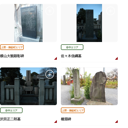
上野・御徒町エリア
谷中エリア
横山大観顕彰碑
佐々木信綱墓
谷中エリア
上野・御徒町エリア
沢田正二郎墓
櫛淵碑