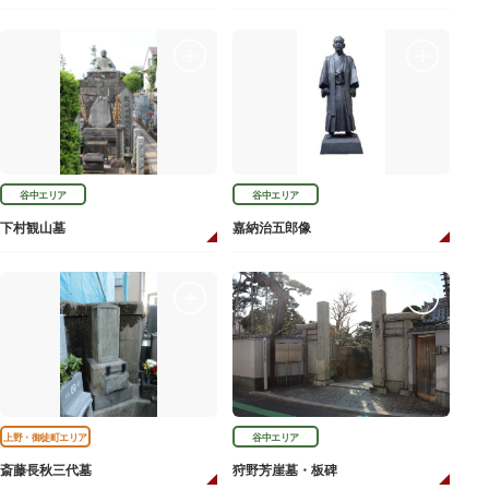
谷中エリア
谷中エリア
下村観山墓
嘉納治五郎像
上野・御徒町エリア
谷中エリア
斎藤長秋三代墓
狩野芳崖墓・板碑