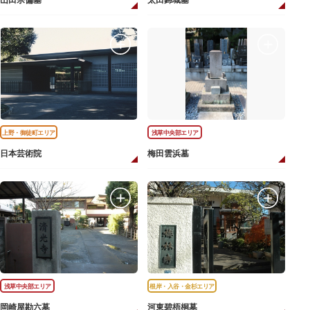
山田宗偏墓
太田錦城墓
上野・御徒町エリア
浅草中央部エリア
日本芸術院
梅田雲浜墓
浅草中央部エリア
根岸・入谷・金杉エリア
岡崎屋勘六墓
河東碧梧桐墓