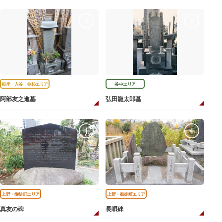
根岸・入谷・金杉エリア
谷中エリア
阿部友之進墓
弘田龍太郎墓
上野・御徒町エリア
上野・御徒町エリア
真友の碑
長唄碑