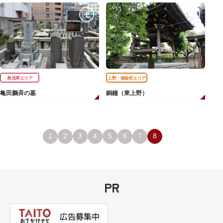
奥浅草エリア
上野・御徒町エリア
亀田鵬斉の墓
銅鐘（東上野）
1
2
3
4
5
6
7
8
PR