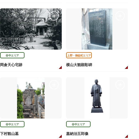
谷中エリア
上野・御徒町エリア
岡倉天心宅跡
横山大観顕彰碑
谷中エリア
谷中エリア
下村観山墓
嘉納治五郎像