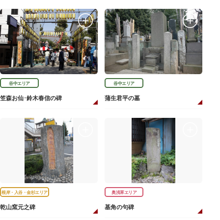
谷中エリア
谷中エリア
笠森お仙･鈴木春信の碑
蒲生君平の墓
根岸・入谷・金杉エリア
奥浅草エリア
乾山窯元之碑
基角の句碑