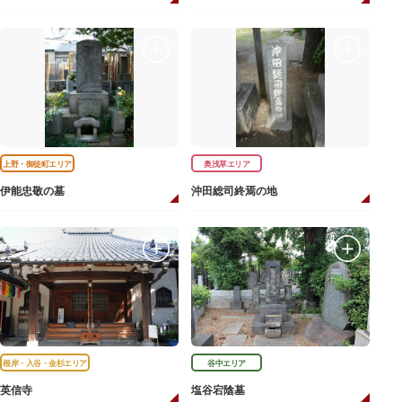
上野・御徒町エリア
奥浅草エリア
伊能忠敬の墓
沖田総司終焉の地
根岸・入谷・金杉エリア
谷中エリア
英信寺
塩谷宕陰墓