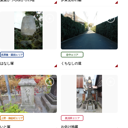
愛染かつらゆかりの地
伊東玄朴の墓
浅草橋・蔵前エリア
谷中エリア
はなし塚
くちなしの道
上野・御徒町エリア
奥浅草エリア
いと塚
お化け地蔵