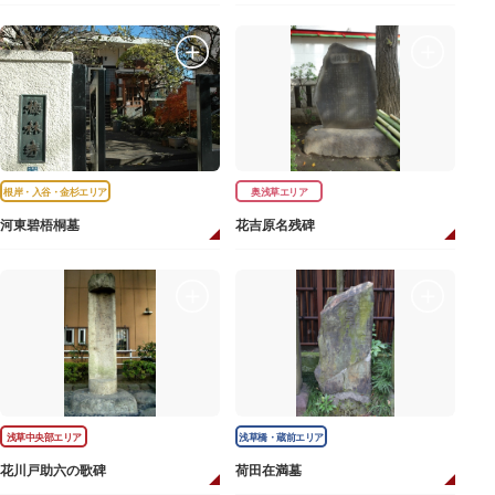
根岸・入谷・金杉エリア
奥浅草エリア
河東碧梧桐墓
花吉原名残碑
浅草中央部エリア
浅草橋・蔵前エリア
花川戸助六の歌碑
荷田在満墓