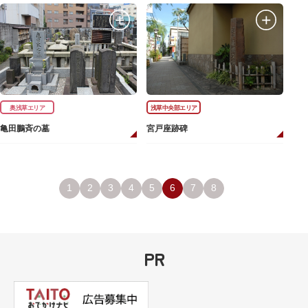
奥浅草エリア
浅草中央部エリア
亀田鵬斉の墓
宮戸座跡碑
1
2
3
4
5
6
7
8
PR