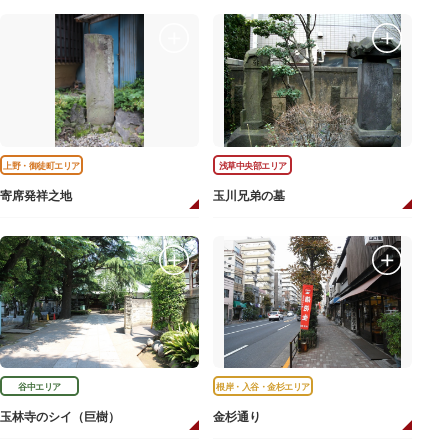
上野・御徒町エリア
浅草中央部エリア
寄席発祥之地
玉川兄弟の墓
谷中エリア
根岸・入谷・金杉エリア
玉林寺のシイ（巨樹）
金杉通り