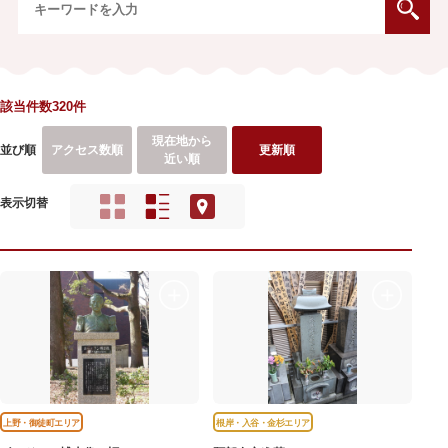
該当件数320件
現在地から
並び順
アクセス数順
更新順
近い順
表示切替
上野・御徒町エリア
根岸・入谷・金杉エリア