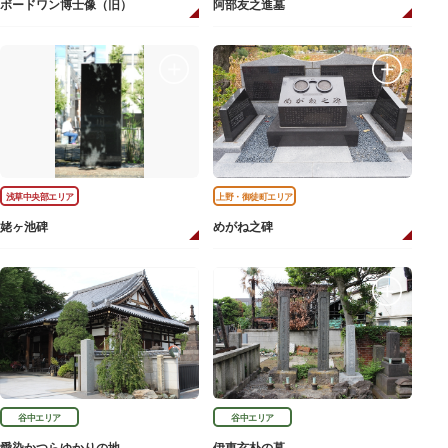
ボードワン博士像（旧）
阿部友之進墓
浅草中央部エリア
上野・御徒町エリア
姥ヶ池碑
めがね之碑
谷中エリア
谷中エリア