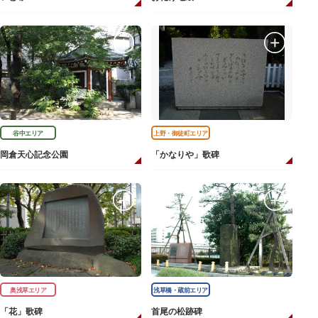
谷中エリア
上野・御徒町エリア
岡倉天心記念公園
「かなりや」歌碑
奥浅草エリア
浅草橋・蔵前エリア
「花」歌碑
首尾の松跡碑