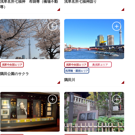
浅草名所七福神 布袋尊（橋場不動
浅草名所七福神詣り
尊）
浅草中央部エリア
浅草中央部エリア
奥浅草エリア
浅草橋・蔵前エリア
隅田公園のサクラ
隅田川