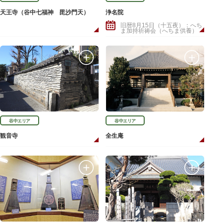
天王寺（谷中七福神 毘沙門天）
浄名院
旧暦8月15日（十五夜）：へち
ま加持祈祷会（へちま供養）
谷中エリア
谷中エリア
観音寺
全生庵