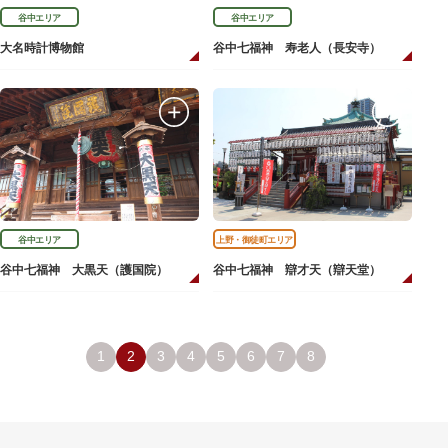
谷中エリア
谷中エリア
大名時計博物館
谷中七福神 寿老人（長安寺）
谷中エリア
上野・御徒町エリア
谷中七福神 大黒天（護国院）
谷中七福神 辯才天（辯天堂）
1
2
3
4
5
6
7
8