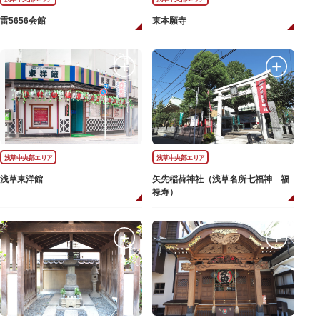
雷5656会館
東本願寺
浅草中央部エリア
浅草中央部エリア
浅草東洋館
矢先稲荷神社（浅草名所七福神 福
禄寿）