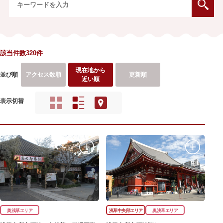
該当件数320件
現在地から
並び順
アクセス数順
更新順
近い順
表示切替
奥浅草エリア
浅草中央部エリア
奥浅草エリア