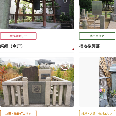
奥浅草エリア
谷中エリア
銅鐘（今戸）
福地桜痴墓
上野・御徒町エリア
根岸・入谷・金杉エリア