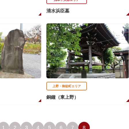
清水浜臣墓
上野・御徒町エリア
銅鐘（東上野）
1
2
3
4
5
6
7
8