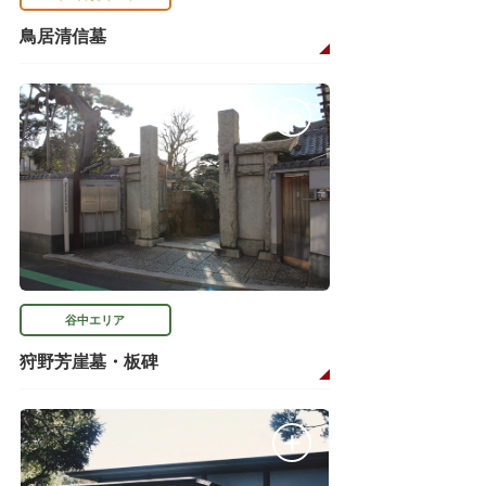
鳥居清信墓
谷中エリア
狩野芳崖墓・板碑