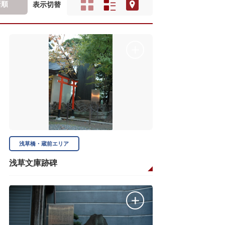
新順
表示切替
浅草橋・蔵前エリア
浅草文庫跡碑