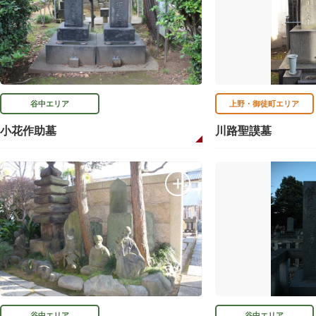
谷中エリア
上野・御徒町エリア
小花作助墓
川路聖謨墓
谷中エリア
谷中エリア