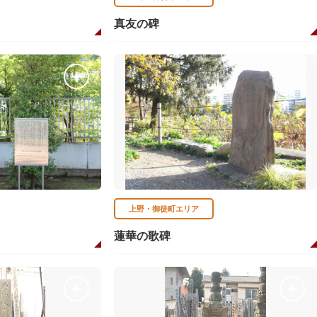
真友の碑
上野・御徒町エリア
蓮華の歌碑