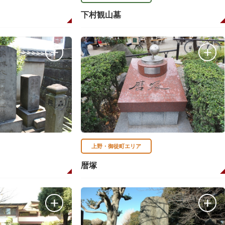
下村観山墓
上野・御徒町エリア
暦塚