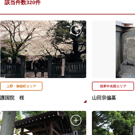
該当件数320件
上野・御徒町エリア
浅草中央部エリア
護国院 桜
山田宗偏墓