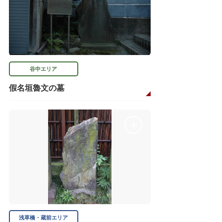
谷中エリア
假名垣魯文の墓
浅草橋・蔵前エリア