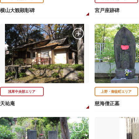
横山大観顕彰碑
宮戸座跡碑
浅草中央部エリア
上野・御徒町エリア
天祐庵
慈海僧正墓