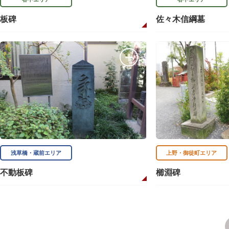
板碑
佐々木信綱墓
浅草橋・蔵前エリア
上野・御徒町エリア
不動板碑
櫛淵碑