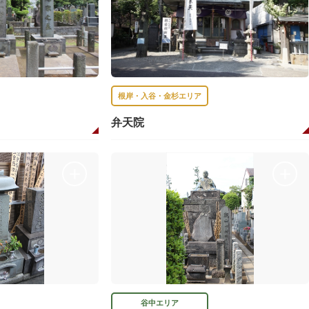
根岸・入谷・金杉エリア
弁天院
谷中エリア