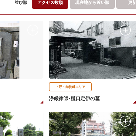
並び順
アクセス数順
現在地から
近い順
更
上野・御徒町エリア
浄厳律師･樋口定伊の墓