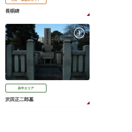
長唄碑
谷中エリア
沢田正二郎墓