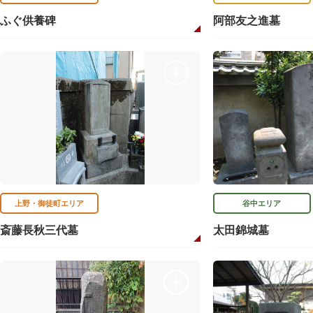
ふぐ供養碑
阿部友之進墓
上野・御徒町エリア
谷中エリア
斎藤長秋三代墓
太田錦城墓