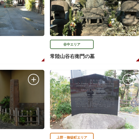
谷中エリア
常陸山谷右衛門の墓
上野・御徒町エリア