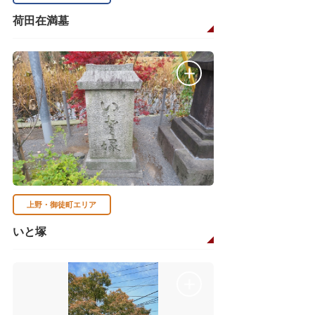
荷田在満墓
上野・御徒町エリア
いと塚