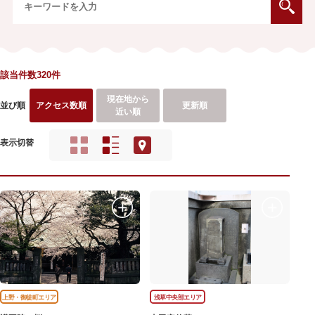
該当件数320件
現在地から
並び順
アクセス数順
更新順
近い順
表示切替
上野・御徒町エリア
浅草中央部エリア