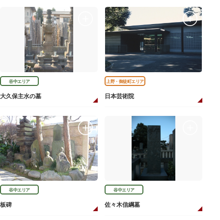
谷中エリア
上野・御徒町エリア
大久保主水の墓
日本芸術院
谷中エリア
谷中エリア
板碑
佐々木信綱墓