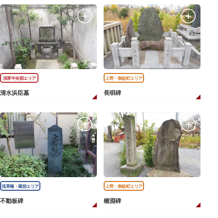
浅草中央部エリア
上野・御徒町エリア
清水浜臣墓
長唄碑
浅草橋・蔵前エリア
上野・御徒町エリア
不動板碑
櫛淵碑