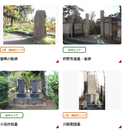
上野・御徒町エリア
谷中エリア
蓮華の歌碑
狩野芳崖墓・板碑
谷中エリア
上野・御徒町エリア
小花作助墓
川路聖謨墓