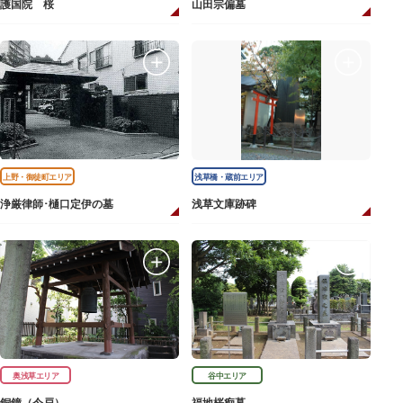
護国院 桜
山田宗偏墓
上野・御徒町エリア
浅草橋・蔵前エリア
浄厳律師･樋口定伊の墓
浅草文庫跡碑
奥浅草エリア
谷中エリア