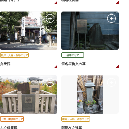
銅鐘（今戸）
福地桜痴墓
根岸・入谷・金杉エリア
谷中エリア
弁天院
假名垣魯文の墓
上野・御徒町エリア
根岸・入谷・金杉エリア
ふぐ供養碑
阿部友之進墓