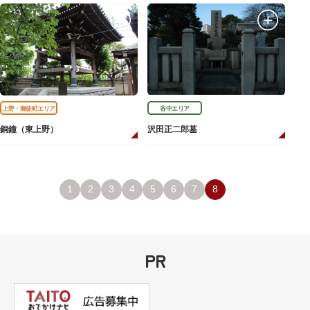
上野・御徒町エリア
谷中エリア
銅鐘（東上野）
沢田正二郎墓
1
2
3
4
5
6
7
8
PR