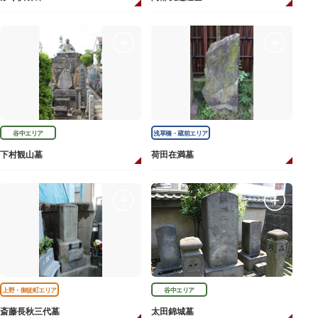
谷中エリア
浅草橋・蔵前エリア
下村観山墓
荷田在満墓
上野・御徒町エリア
谷中エリア
斎藤長秋三代墓
太田錦城墓