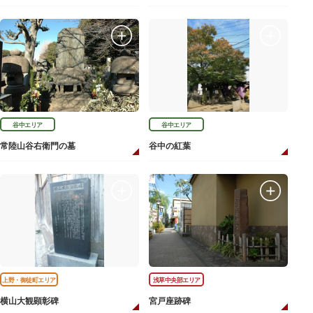
谷中エリア
谷中エリア
常陸山谷右衛門の墓
谷中の紅葉
上野・御徒町エリア
浅草中央部エリア
横山大観顕彰碑
宮戸座跡碑