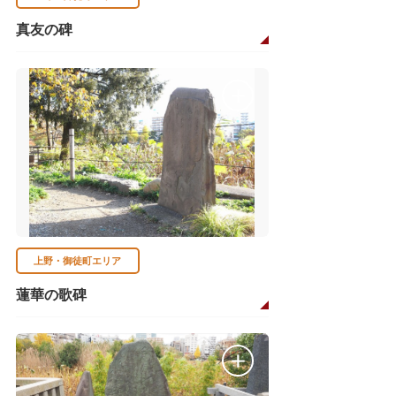
真友の碑
上野・御徒町エリア
蓮華の歌碑