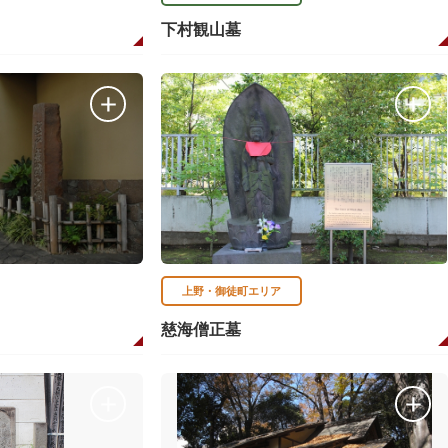
下村観山墓
上野・御徒町エリア
慈海僧正墓