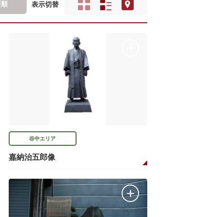
新順
表示切替
谷中エリア
嘉納治五郎像