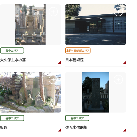
谷中エリア
上野・御徒町エリア
大久保主水の墓
日本芸術院
谷中エリア
谷中エリア
板碑
佐々木信綱墓