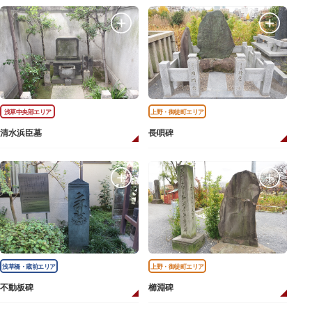
浅草中央部エリア
上野・御徒町エリア
清水浜臣墓
長唄碑
浅草橋・蔵前エリア
上野・御徒町エリア
不動板碑
櫛淵碑