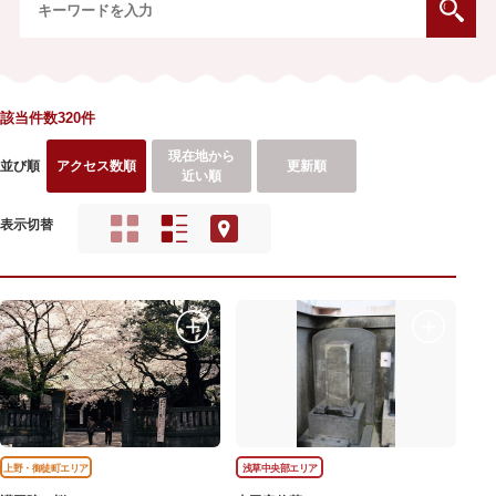
該当件数320件
現在地から
並び順
アクセス数順
更新順
近い順
表示切替
上野・御徒町エリア
浅草中央部エリア