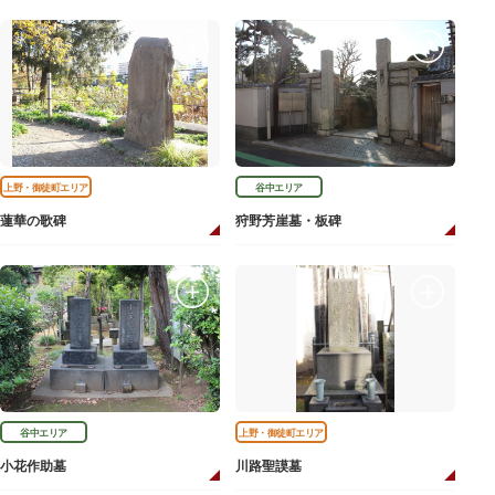
上野・御徒町エリア
谷中エリア
蓮華の歌碑
狩野芳崖墓・板碑
谷中エリア
上野・御徒町エリア
小花作助墓
川路聖謨墓