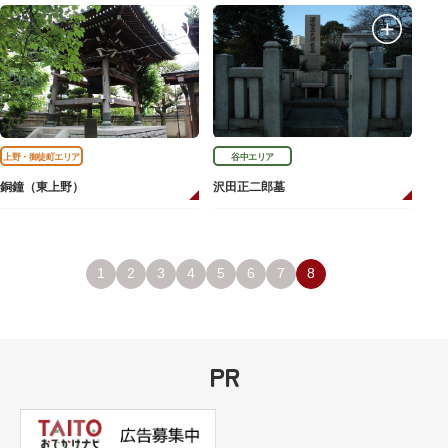
上野・御徒町エリア
谷中エリア
銅鐘（東上野）
沢田正二郎墓
1
2
3
4
5
6
7
8
PR