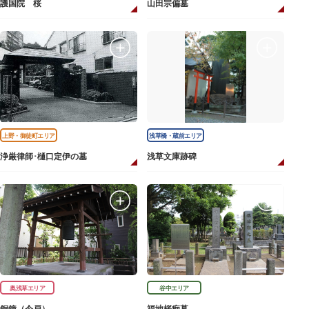
護国院 桜
山田宗偏墓
上野・御徒町エリア
浅草橋・蔵前エリア
浄厳律師･樋口定伊の墓
浅草文庫跡碑
奥浅草エリア
谷中エリア