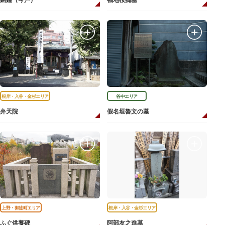
銅鐘（今戸）
福地桜痴墓
根岸・入谷・金杉エリア
谷中エリア
弁天院
假名垣魯文の墓
上野・御徒町エリア
根岸・入谷・金杉エリア
ふぐ供養碑
阿部友之進墓