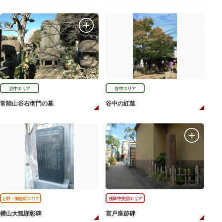
谷中エリア
谷中エリア
常陸山谷右衛門の墓
谷中の紅葉
上野・御徒町エリア
浅草中央部エリア
横山大観顕彰碑
宮戸座跡碑