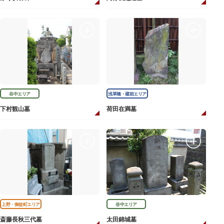
谷中エリア
浅草橋・蔵前エリア
下村観山墓
荷田在満墓
上野・御徒町エリア
谷中エリア
斎藤長秋三代墓
太田錦城墓