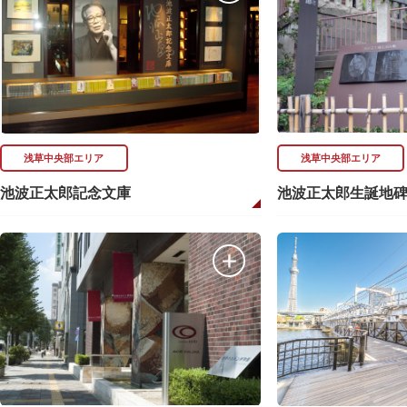
浅草中央部エリア
浅草中央部エリア
池波正太郎記念文庫
池波正太郎生誕地