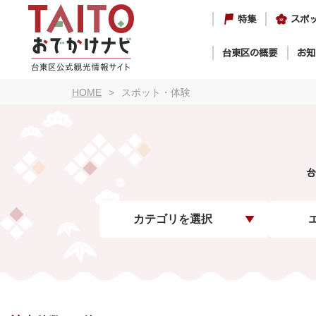
特集
スポ
台東区の概要
お知
HOME
スポット・体験
台
カテゴリを選択