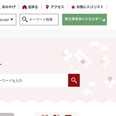
おみやげ
泊まる
アクセス
お気に入りリスト
観光事業者のみなさまへ
guage
。