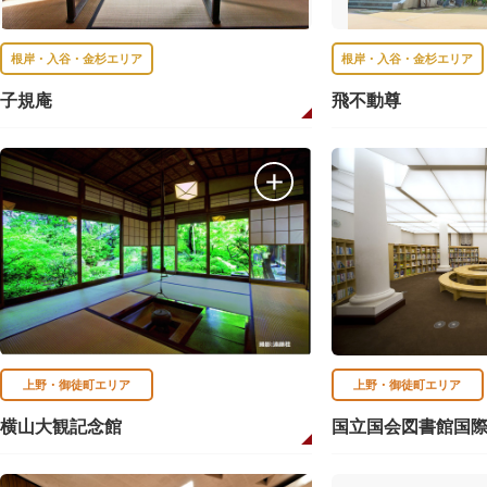
根岸・入谷・金杉エリア
根岸・入谷・金杉エリア
子規庵
飛不動尊
上野・御徒町エリア
上野・御徒町エリア
横山大観記念館
国立国会図書館国