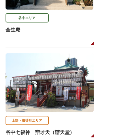
谷中エリア
全生庵
上野・御徒町エリア
谷中七福神 辯才天（辯天堂）