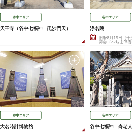
谷中エリア
谷中エリア
天王寺（谷中七福神 毘沙門天）
浄名院
旧暦8月15日（
祷会（へちま供養
谷中エリア
谷中エリア
大名時計博物館
谷中七福神 寿老