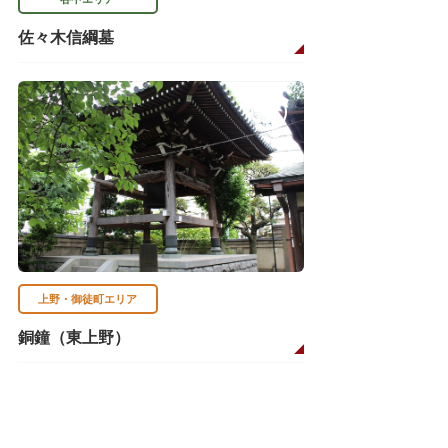
佐々木信綱墓
上野・御徒町エリア
銅鐘（東上野）