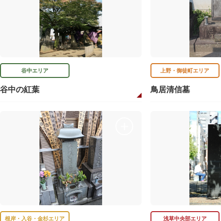
谷中エリア
上野・御徒町エリア
谷中の紅葉
鳥居清信墓
根岸・入谷・金杉エリア
浅草中央部エリア