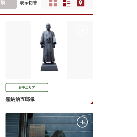
新順
表示切替
谷中エリア
嘉納治五郎像