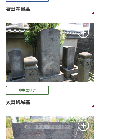
荷田在満墓
谷中エリア
太田錦城墓