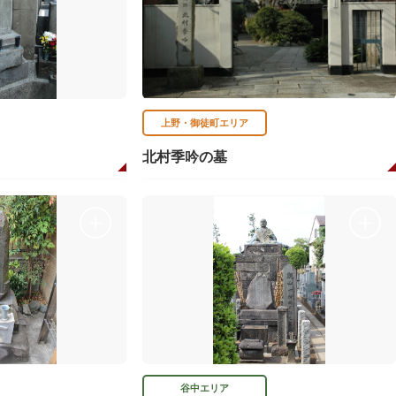
上野・御徒町エリア
北村季吟の墓
谷中エリア