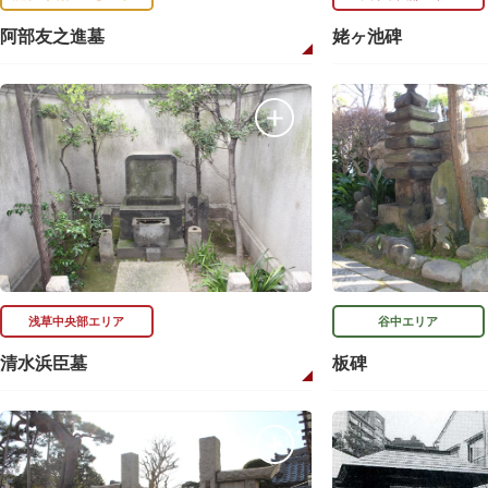
阿部友之進墓
姥ヶ池碑
浅草中央部エリア
谷中エリア
清水浜臣墓
板碑