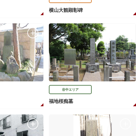
横山大観顕彰碑
谷中エリア
福地桜痴墓