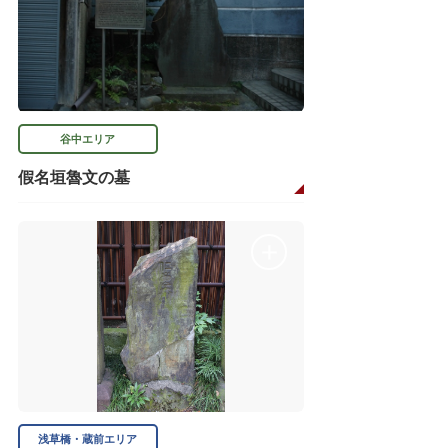
谷中エリア
假名垣魯文の墓
浅草橋・蔵前エリア