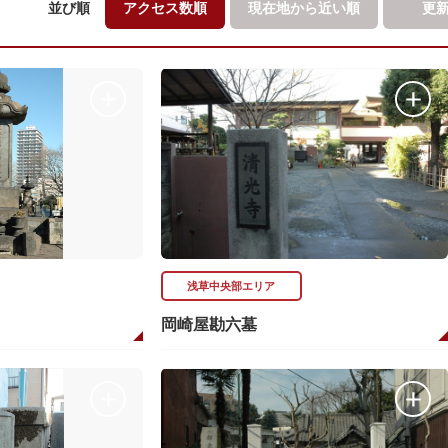
並び順
アクセス数順
現在地から
近い順
更
浅草中央部エリア
岡崎屋勘六墓