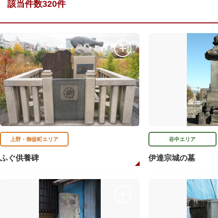
該当件数320件
上野・御徒町エリア
谷中エリア
ふぐ供養碑
伊達宗城の墓