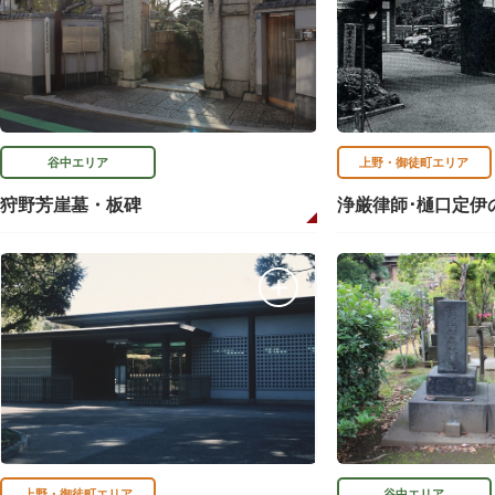
谷中エリア
上野・御徒町エリア
狩野芳崖墓・板碑
浄厳律師･樋口定伊
上野・御徒町エリア
谷中エリア