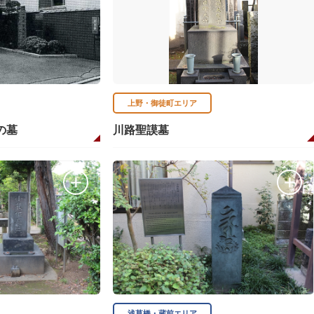
上野・御徒町エリア
の墓
川路聖謨墓
浅草橋・蔵前エリア