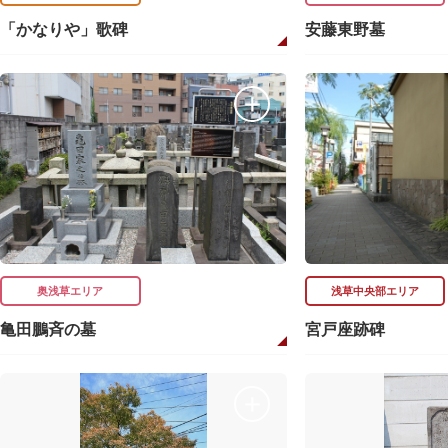
「かなりや」歌碑
安藤東野墓
奥浅草エリア
浅草中央部エリア
亀田鵬斉の墓
宮戸座跡碑