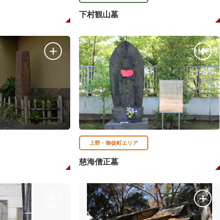
下村観山墓
上野・御徒町エリア
慈海僧正墓