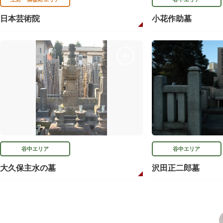
日本芸術院
小花作助墓
谷中エリア
谷中エリア
大久保主水の墓
沢田正二郎墓