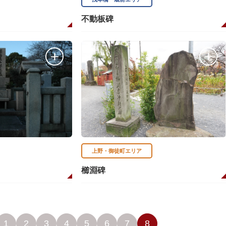
不動板碑
上野・御徒町エリア
櫛淵碑
1
2
3
4
5
6
7
8