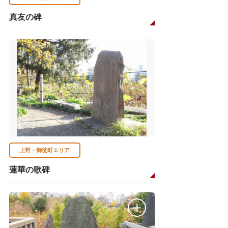
真友の碑
上野・御徒町エリア
蓮華の歌碑