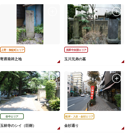
上野・御徒町エリア
浅草中央部エリア
寄席発祥之地
玉川兄弟の墓
谷中エリア
根岸・入谷・金杉エリア
玉林寺のシイ（巨樹）
金杉通り