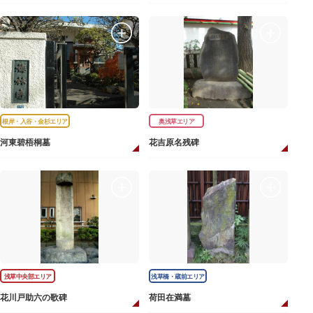
根岸・入谷・金杉エリア
奥浅草エリア
河東碧梧桐墓
花吉原名残碑
浅草中央部エリア
浅草橋・蔵前エリア
花川戸助六の歌碑
荷田在満墓