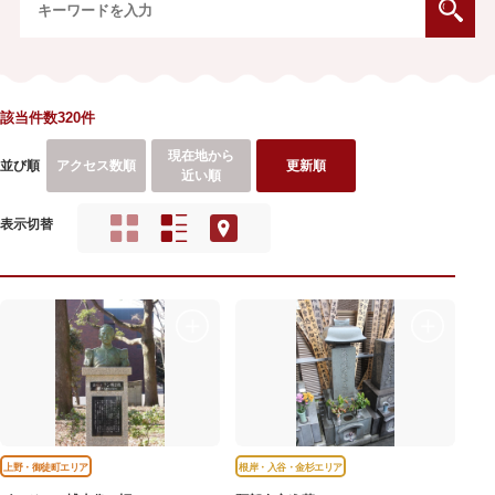
該当件数320件
現在地から
並び順
アクセス数順
更新順
近い順
表示切替
上野・御徒町エリア
根岸・入谷・金杉エリア