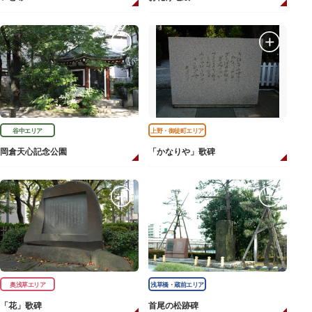
谷中エリア
上野・御徒町エリア
岡倉天心記念公園
「かなりや」歌碑
奥浅草エリア
浅草橋・蔵前エリア
「花」歌碑
首尾の松跡碑