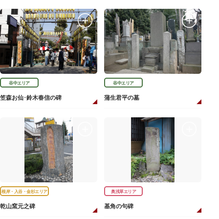
谷中エリア
谷中エリア
笠森お仙･鈴木春信の碑
蒲生君平の墓
根岸・入谷・金杉エリア
奥浅草エリア
乾山窯元之碑
基角の句碑