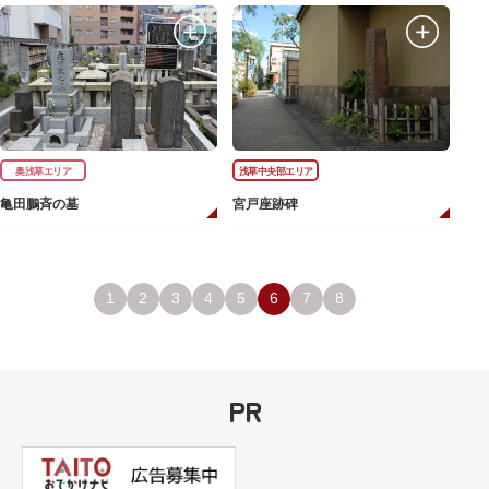
奥浅草エリア
浅草中央部エリア
亀田鵬斉の墓
宮戸座跡碑
1
2
3
4
5
6
7
8
PR