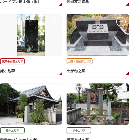
ボードワン博士像（旧）
阿部友之進墓
浅草中央部エリア
上野・御徒町エリア
姥ヶ池碑
めがね之碑
谷中エリア
谷中エリア