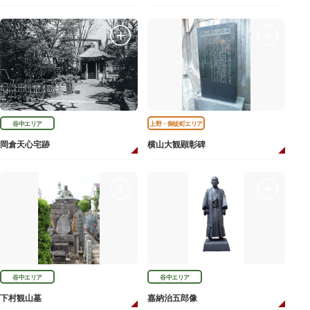
谷中エリア
上野・御徒町エリア
岡倉天心宅跡
横山大観顕彰碑
谷中エリア
谷中エリア
下村観山墓
嘉納治五郎像