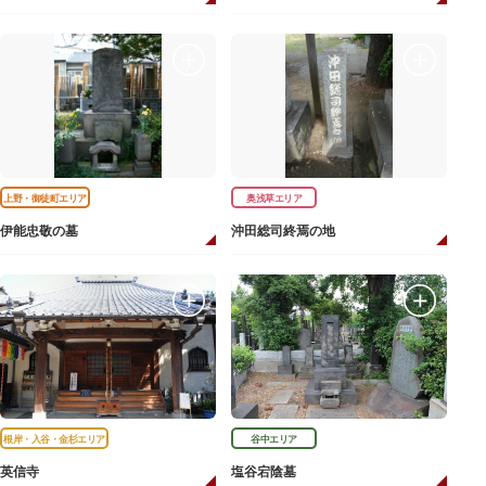
上野・御徒町エリア
奥浅草エリア
伊能忠敬の墓
沖田総司終焉の地
根岸・入谷・金杉エリア
谷中エリア
英信寺
塩谷宕陰墓