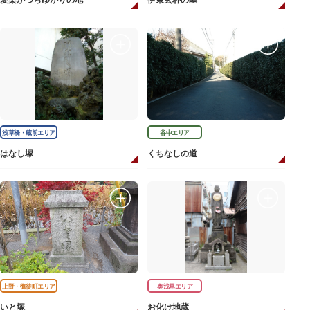
愛染かつらゆかりの地
伊東玄朴の墓
浅草橋・蔵前エリア
谷中エリア
はなし塚
くちなしの道
上野・御徒町エリア
奥浅草エリア
いと塚
お化け地蔵