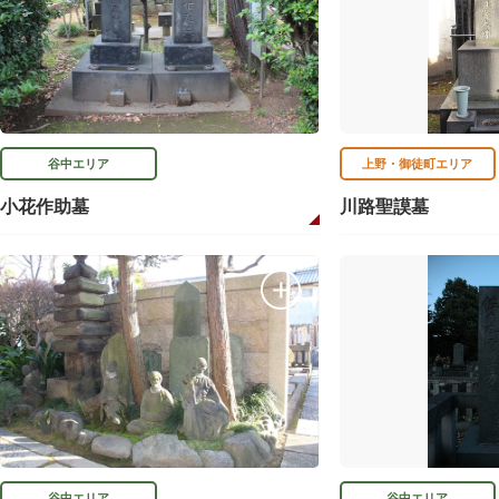
谷中エリア
上野・御徒町エリア
小花作助墓
川路聖謨墓
谷中エリア
谷中エリア