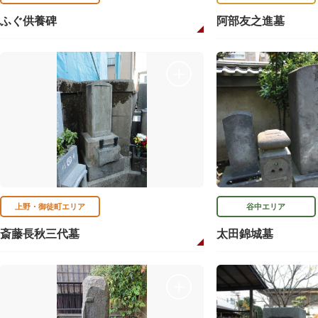
ふぐ供養碑
阿部友之進墓
上野・御徒町エリア
谷中エリア
斎藤長秋三代墓
太田錦城墓