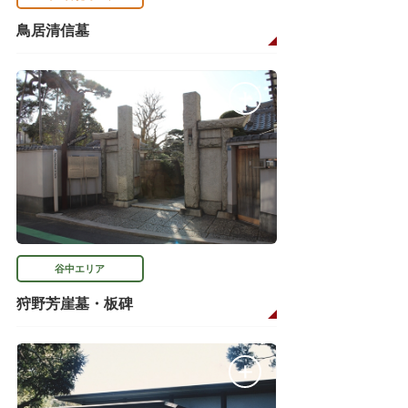
鳥居清信墓
谷中エリア
狩野芳崖墓・板碑