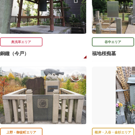
奥浅草エリア
谷中エリア
銅鐘（今戸）
福地桜痴墓
上野・御徒町エリア
根岸・入谷・金杉エリア