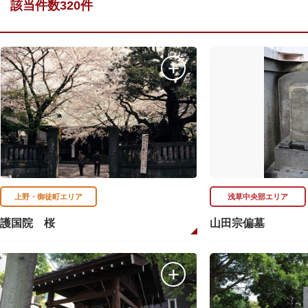
該当件数320件
上野・御徒町エリア
浅草中央部エリア
護国院 桜
山田宗偏墓