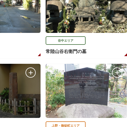
谷中エリア
常陸山谷右衛門の墓
上野・御徒町エリア