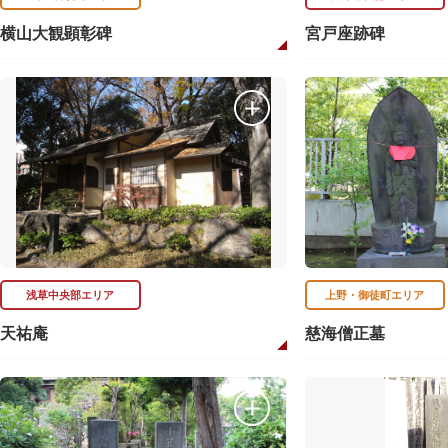
横山大観顕彰碑
宮戸座跡碑
浅草中央部エリア
上野・御徒町エリア
天祐庵
慈海僧正墓