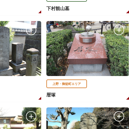
下村観山墓
上野・御徒町エリア
暦塚