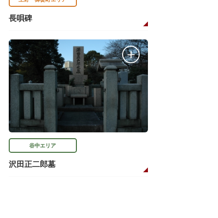
長唄碑
谷中エリア
沢田正二郎墓