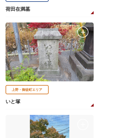
荷田在満墓
上野・御徒町エリア
いと塚