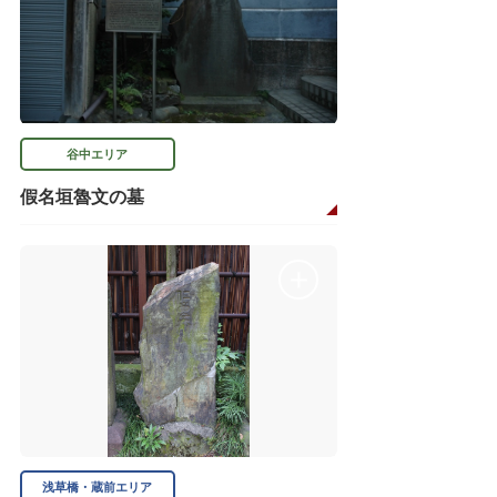
谷中エリア
假名垣魯文の墓
浅草橋・蔵前エリア