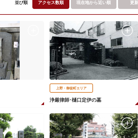
並び順
アクセス数順
現在地から
近い順
更
上野・御徒町エリア
浄厳律師･樋口定伊の墓