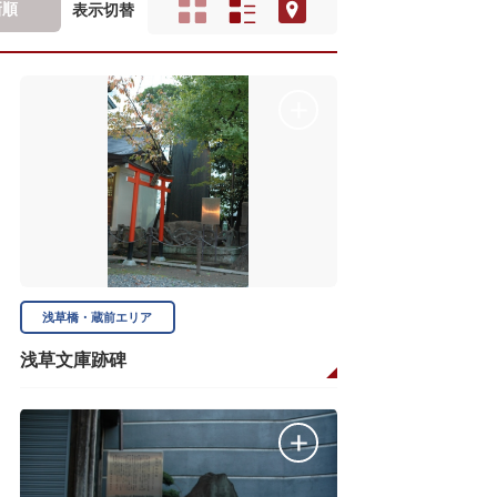
新順
表示切替
浅草橋・蔵前エリア
浅草文庫跡碑