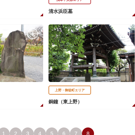
清水浜臣墓
上野・御徒町エリア
銅鐘（東上野）
1
2
3
4
5
6
7
8