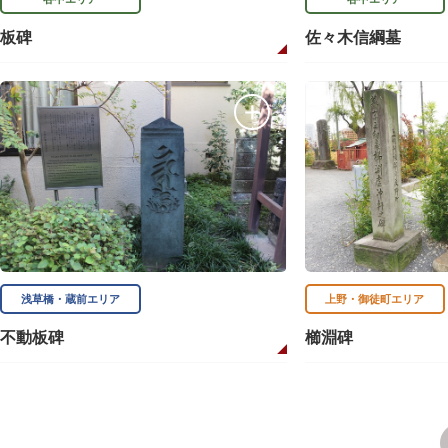
板碑
佐々木信綱墓
浅草橋・蔵前エリア
上野・御徒町エリア
不動板碑
櫛淵碑