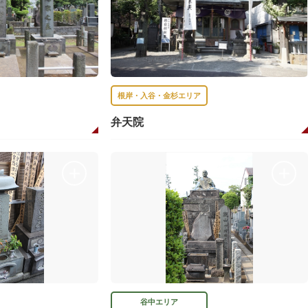
根岸・入谷・金杉エリア
弁天院
谷中エリア