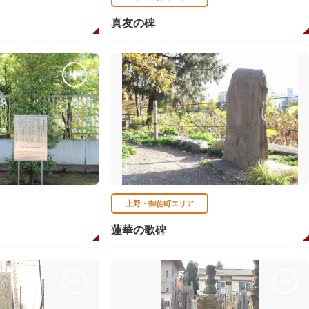
真友の碑
上野・御徒町エリア
蓮華の歌碑