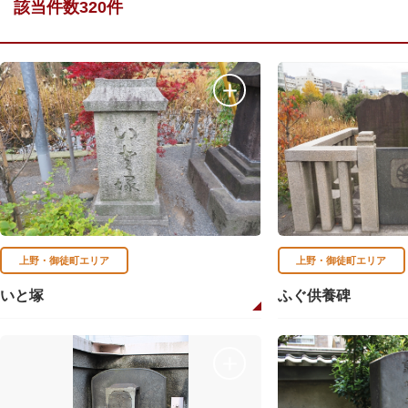
該当件数320件
上野・御徒町エリア
上野・御徒町エリア
いと塚
ふぐ供養碑