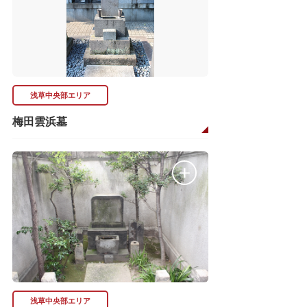
浅草中央部エリア
梅田雲浜墓
浅草中央部エリア