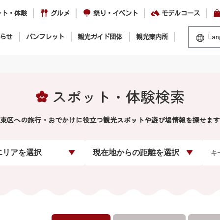
ット・体験
グルメ
祭り・イベント
モデルコース
らせ
パンフレット
観光ガイド団体
観光案内所
Lan
スポット・体験検索
東区への旅行・おでかけに役立つ観光スポットや遊び場情報を探せます
エリアを選択
現在地からの距離を選択