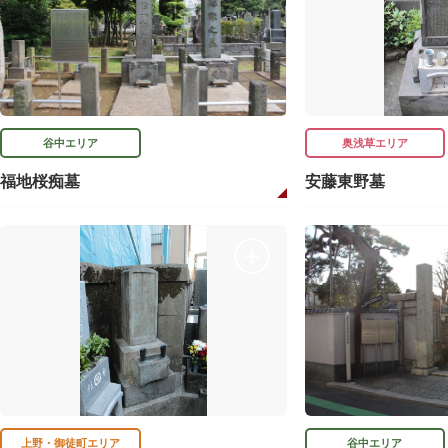
谷中エリア
奥浅草エリア
福地桜痴墓
安藤東野墓
上野・御徒町エリア
谷中エリア