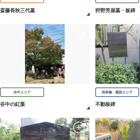
斎藤長秋三代墓
狩野芳崖墓・板碑
谷中エリア
浅草橋・蔵前エリア
谷中の紅葉
不動板碑