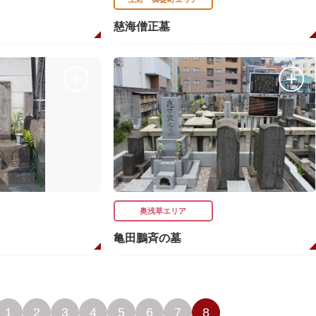
慈海僧正墓
奥浅草エリア
亀田鵬斉の墓
1
2
3
4
5
6
7
8