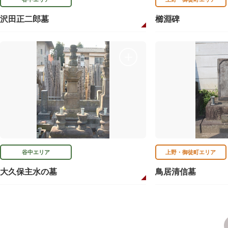
沢田正二郎墓
櫛淵碑
谷中エリア
上野・御徒町エリア
大久保主水の墓
鳥居清信墓