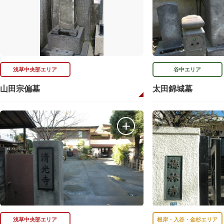
浅草中央部エリア
谷中エリア
山田宗偏墓
太田錦城墓
浅草中央部エリア
根岸・入谷・金杉エリア