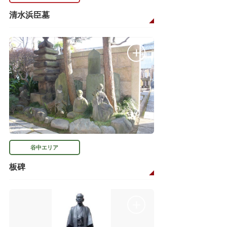
清水浜臣墓
谷中エリア
板碑