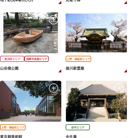
地下鉄浅草駅出入口
見返り柳
奥浅草エリア
浅草中央部エリア
上野・御徒町エリア
山谷堀公園
徳川家霊廟
上野・御徒町エリア
谷中エリア
東京都美術館
全生庵