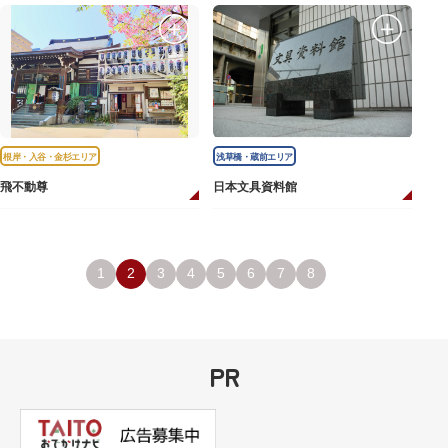
根岸・入谷・金杉エリア
浅草橋・蔵前エリア
飛不動尊
日本文具資料館
1
2
3
4
5
6
7
8
PR