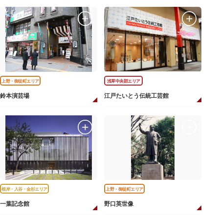
上野・御徒町エリア
浅草中央部エリア
鈴本演芸場
江戸たいとう伝統工芸館
根岸・入谷・金杉エリア
上野・御徒町エリア
一葉記念館
野口英世像