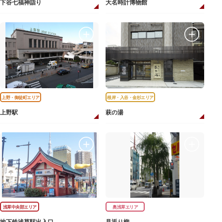
下谷七福神詣り
大名時計博物館
上野・御徒町エリア
根岸・入谷・金杉エリア
上野駅
萩の湯
浅草中央部エリア
奥浅草エリア