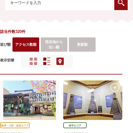
該当件数320件
現在地から
並び順
アクセス数順
更新順
近い順
表示切替
根岸・入谷・金杉エリア
谷中エリア