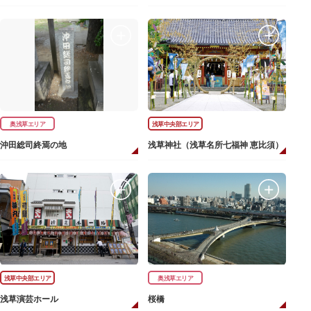
奥浅草エリア
浅草中央部エリア
沖田総司終焉の地
浅草神社（浅草名所七福神 恵比須）
浅草中央部エリア
奥浅草エリア
浅草演芸ホール
桜橋