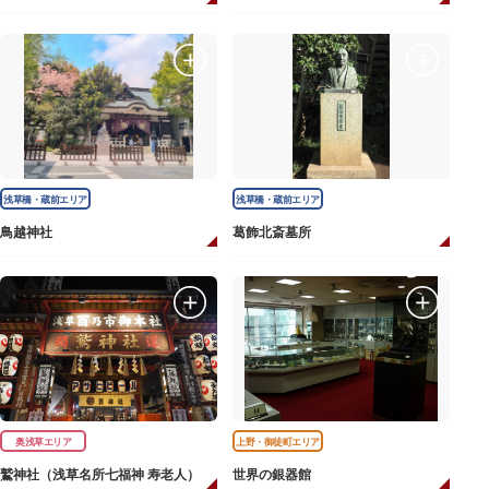
浅草橋・蔵前エリア
浅草橋・蔵前エリア
鳥越神社
葛飾北斎墓所
奥浅草エリア
上野・御徒町エリア
鷲神社（浅草名所七福神 寿老人）
世界の銀器館