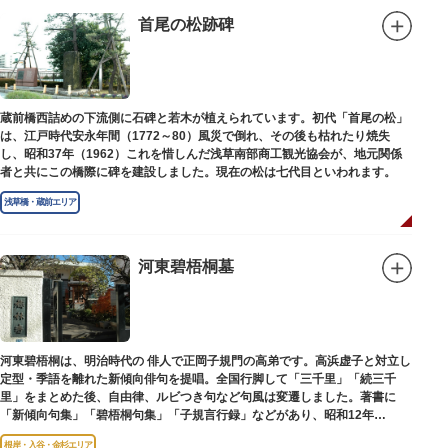
首尾の松跡碑
蔵前橋西詰めの下流側に石碑と若木が植えられています。初代「首尾の松」
は、江戸時代安永年間（1772～80）風災で倒れ、その後も枯れたり焼失
し、昭和37年（1962）これを惜しんだ浅草南部商工観光協会が、地元関係
者と共にこの橋際に碑を建設しました。現在の松は七代目といわれます。
浅草橋・蔵前エリア
河東碧梧桐墓
河東碧梧桐は、明治時代の 俳人で正岡子規門の高弟です。高浜虚子と対立し
定型・季語を離れた新傾向俳句を提唱。全国行脚して「三千里」「続三千
里」をまとめた後、自由律、ルビつき句など句風は変遷しました。著書に
「新傾向句集」「碧梧桐句集」「子規言行録」などがあり、昭和12年
（1937）に没し、お墓は梅林寺（ばいりんじ）にあります。
根岸・入谷・金杉エリア