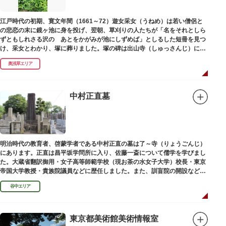
江戸時代の初期、寛文年間（1661～72）遊女采女（うねめ）は若い僧侶と
の悲恋の末に鏡ヶ池に身を投げ、翌朝、草刈りの人たちが「名をそれとしら
ずともしれさる沢の あとをかがみが池にしずめば」としるした短冊を見つ
け、采女とわかり、塚に葬りました。塚の碑は出山寺（しゅっさんじ）にあ
ります。
奥浅草エリア
中村正直墓
明治時代の教育者、啓蒙学者である中村正直の墓は了～寺（りょうごんじ）
にあります。正直は昌平坂学問所に入り、佐藤一斎について儒学を学びまし
た。大蔵省翻訳御用・女子高等師範学校（現お茶の水女子大学）校長・東京
帝国大学教授・貴族院議員などに歴任しました。また、訓盲院の開設など女
子教育や障害者教育にも力を注ぎました。明治24（1891）病没しました。
谷中エリア
東京都美術館美術情報室