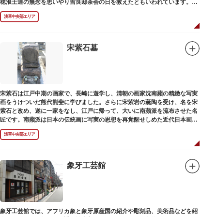
穂浪士達の無念を思いやり吉良邸茶会の日を教えたともいわれています。お
墓は願竜寺（がんりゅうじ）境内にあります。
浅草中央部エリア
宋紫石墓
宋紫石は江戸中期の画家で、長崎に遊学し、清朝の画家沈南蘋の精緻な写実
画をうけついだ熊代熊斐に学びました。さらに宋紫岩の薫陶を受け、名を宋
紫石と改め、遂に一家をなし、江戸に帰って、大いに南蘋派を流布させた名
匠です。南蘋派は日本の伝統画に写実の思想を再覚醒せしめた近代日本画壇
の源流です。お墓は徳本寺（とくほんじ）境内にあります。
浅草中央部エリア
象牙工芸館
象牙工芸館では、アフリカ象と象牙原産国の紹介や彫刻品、美術品などを紹