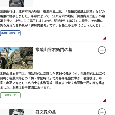
三島政行は、江戸府内の地誌「御府内風土記」「新編武蔵風土記稿」などの
編纂に従事しました。幕命によって、江戸府内の地誌「御府内風土記」の編
纂を行い、3年にして完了しましたが、明治5年（1872）に焼失、その際に
災を免れた資料集が「御府内備考」です。お墓は浄念寺（じょうねんじ）境
内にあります。
浅草橋・蔵前エリア
常陸山谷右衛門の墓
常陸山谷右衛門は、明治時代に活躍した第19代横綱です。現役時代には二代
目梅ヶ谷藤太郎との「梅・常陸時代」で角界を隆盛に導き、引退後は、年
寄・出羽ノ海として名力士を多数育成、現在まで続く出羽海一門の礎を築き
ました。お墓は谷中霊園にあります。
谷中エリア
谷文晁の墓