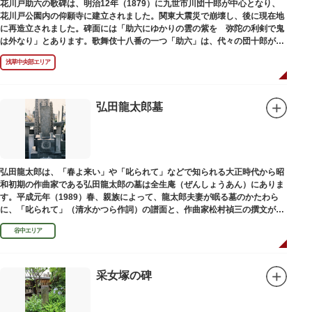
花川戸助六の歌碑は、明治12年（1879）に九世市川団十郎が中心となり、
花川戸公園内の仰願寺に建立されました。関東大震災で崩壊し、後に現在地
に再造立されました。碑面には「助六にゆかりの雲の紫を 弥陀の利剣で鬼
は外なり」とあります。歌舞伎十八番の一つ「助六」は、代々の団十郎が伝
えていますが、助六の実像は不明です。
浅草中央部エリア
弘田龍太郎墓
弘田龍太郎は、「春よ来い」や「叱られて」などで知られる大正時代から昭
和初期の作曲家である弘田龍太郎の墓は全生庵（ぜんしょうあん）にありま
す。平成元年（1989）春、親族によって、龍太郎夫妻が眠る墓のかたわら
に、「叱られて」（清水かつら作詞）の譜面と、作曲家松村禎三の撰文が浮
き彫りされる碑が建立されました。
谷中エリア
采女塚の碑