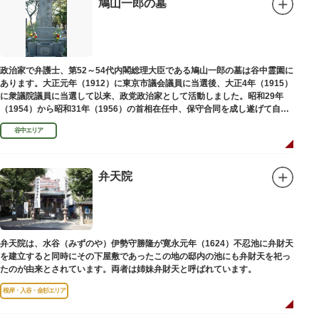
鳩山一郎の墓
政治家で弁護士、第52～54代内閣総理大臣である鳩山一郎の墓は谷中霊園に
あります。大正元年（1912）に東京市議会議員に当選後、大正4年（1915）
に衆議院議員に当選して以来、政党政治家として活動しました。昭和29年
（1954）から昭和31年（1956）の首相在任中、保守合同を成し遂げて自由
民主党の初代総裁となり、日本とソビエト連邦の国交回復を実現しました。
谷中エリア
弁天院
弁天院は、水谷（みずのや）伊勢守勝隆が寛永元年（1624）不忍池に弁財天
を建立すると同時にその下屋敷であったこの地の邸内の池にも弁財天を祀っ
たのが由来とされています。両者は姉妹弁財天と呼ばれています。
根岸・入谷・金杉エリア