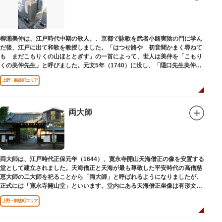
柳瀬美仲は、江戸時代中期の歌人。、京都で詠歌を武者小路実陰の門に学ん
だ後、江戸に出て和歌を教授しました。「はつせ路や 初音聞かまく尋ねて
も まだこもりくの山ほととぎす」の一首によって、世人は美仲を「こもり
くの美仲先生」と呼びました。元文5年（1740）に没し、「隠口先生美仲甫
之墓」と刻まれた墓が教證寺（きょうしょうじ）にあります。
上野・御徒町エリア
両大師
両大師は、江戸時代正保元年（1644）、寛永寺開山天海僧正の像を安置する
堂として建立されました。天海僧正と天海が最も尊敬した平安時代の高僧慈
恵大師の二大師を祀ることから「両大師」と呼ばれるようになりましたが、
正式には「寛永寺開山堂」といいます。堂内にある天海僧正坐像は有形文化
財に指定されています。
上野・御徒町エリア