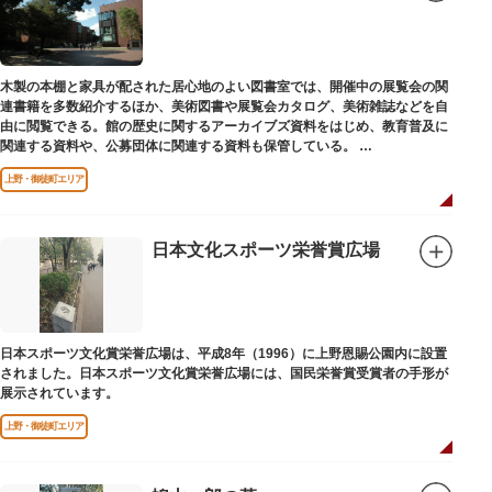
木製の本棚と家具が配された居心地のよい図書室では、開催中の展覧会の関
連書籍を多数紹介するほか、美術図書や展覧会カタログ、美術雑誌などを自
由に閲覧できる。館の歴史に関するアーカイブズ資料をはじめ、教育普及に
関連する資料や、公募団体に関連する資料も保管している。
（画像提供：東京都美術館）
上野・御徒町エリア
日本文化スポーツ栄誉賞広場
日本スポーツ文化賞栄誉広場は、平成8年（1996）に上野恩賜公園内に設置
されました。日本スポーツ文化賞栄誉広場には、国民栄誉賞受賞者の手形が
展示されています。
上野・御徒町エリア