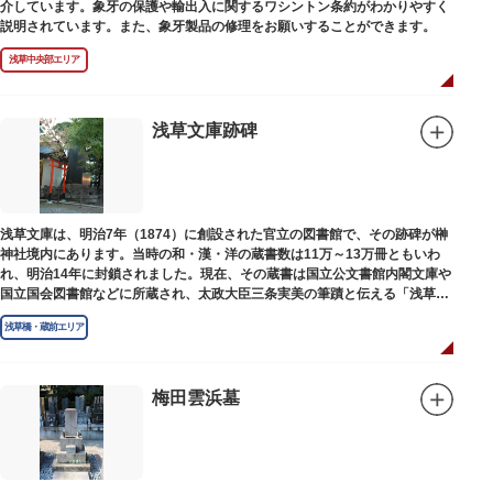
介しています。象牙の保護や輸出入に関するワシントン条約がわかりやすく
説明されています。また、象牙製品の修理をお願いすることができます。
浅草中央部エリア
浅草文庫跡碑
浅草文庫は、明治7年（1874）に創設された官立の図書館で、その跡碑が榊
神社境内にあります。当時の和・漢・洋の蔵書数は11万～13万冊ともいわ
れ、明治14年に封鎖されました。現在、その蔵書は国立公文書館内閣文庫や
国立国会図書館などに所蔵され、太政大臣三条実美の筆蹟と伝える「浅草文
庫」の朱印が押されています。
浅草橋・蔵前エリア
梅田雲浜墓