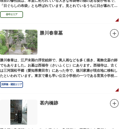
現在の修性院は、本堂に祀られている大きな布袋尊の徳のある姿が有名で、
「日ぐらしの布袋」とも呼ばれています。見とれているうちに日が暮れてし
まった、という言い伝えです。
谷中エリア
勝川春章墓
勝川春章は、江戸末期の浮世絵師で、美人画などを多く描き、葛飾北斎の師
でもありました。お墓は西福寺（さいふくじ）にあります。西福寺は、古く
は三河国松平郷（愛知県豊田市）にあった寺で、徳川家康が現在地に移転し
たといわれています。東京で最も早い公立小学校の一つである育英小学校の
発祥の地としても知られています。
浅草橋・蔵前エリア
甚内橋跡