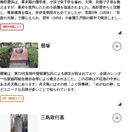
梅田雲浜は、幕末期の儒学者。小浜で朱子学を修め、大津、京都で子弟を教
えますが、幕府を批判したため小浜藩を追放されました。高杉晋作らと交際
し、尊皇攘夷を唱え、井伊直弼排斥も企てましたが、安政5年（1858）「安
政の大獄」で捕らえられ、翌年（1859）小倉藩江戸邸の獄中で病没しまし
た。お墓は海禅寺（かいぜんじ）にあります。
浅草中央部エリア
暦塚
暦塚は、第73代首相中曽根康弘氏による碑文が刻まれており、全国カレンダ
ー出版協同組合連合会等により建立されました。この石碑は不忍池の中央に
ある弁天島にあります。弁天島にはその他「ふぐ供養碑」「めがねの碑」な
どユニークな石碑が多いことで知られています。
上野・御徒町エリア
三島政行墓