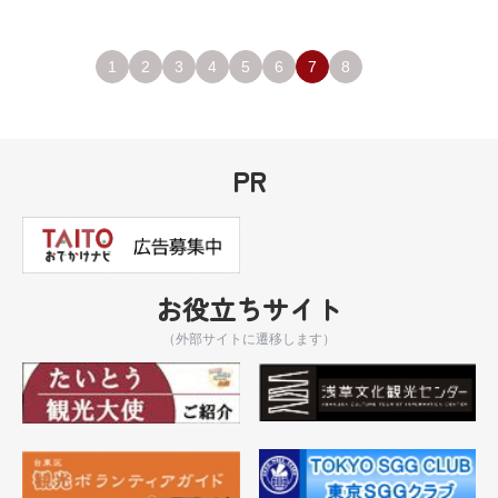
1
2
3
4
5
6
7
8
PR
お役立ちサイト
（外部サイトに遷移します）