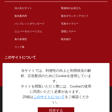
法人向けサイト
緊急時のお役立ち
観光案内所
観光ボランティアガイド
パンフレットダウンロード
写真ギャラリー
ユニバーサルツーリズム
習慣とマナー
食の多様性
観光統計
リンク集
このサイトについて
当サイトでは、利便性の向上と利用状況の解
このサイトについて
広告掲載について
析、広告配信のためにCookieを使用していま
お問い合わせ
す。
サイトを閲覧いただく際には、Cookieの使用
に同意いただく必要があります。
台東区役所観光課
詳細は
このサイトについて
をご確認くださ
〒110-8615 東京都台東区東上野4丁目5番6号
い。
TEL：03-5246-1151
（平日8:30〜17:15 土日祝休み）
同意する