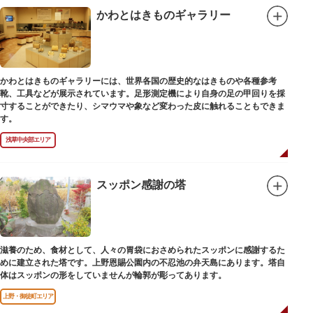
かわとはきものギャラリー
かわとはきものギャラリーには、世界各国の歴史的なはきものや各種参考
靴、工具などが展示されています。足形測定機により自身の足の甲回りを採
寸することができたり、シマウマや象など変わった皮に触れることもできま
す。
浅草中央部エリア
スッポン感謝の塔
滋養のため、食材として、人々の胃袋におさめられたスッポンに感謝するた
めに建立された塔です。上野恩賜公園内の不忍池の弁天島にあります。塔自
体はスッポンの形をしていませんが輪郭が彫ってあります。
上野・御徒町エリア