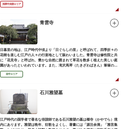
しています。お墓は天嶽院（てんがくいん）境内にあります。
浅草中央部エリア
青雲寺
日暮里の地は、江戸時代中頃より「日ぐらしの里」と呼ばれて、四季折々の
花樹を楽しむ江戸の人々の行楽地として賑わいました。青雲寺は修性院と共
に「花見寺」と呼ばれ、豊かな自然に囲まれて草花を数多く植えた美しい庭
園があったといわれています。また、滝沢馬琴（たきざわばきん）筆塚の碑
があります。
谷中エリア
石川雅望墓
江戸時代の国学者で著名な俳諧師である石川雅望の墓は榧寺（かやでら）境
内にあります。雅望は晩年、狂歌をよくし、著書には「源注余滴」「雅言集