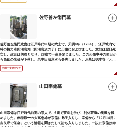
佐野善左衛門墓
佐野善左衛門政言は江戸時代中期の武士で、天明4年（1784）、江戸城内で
時の権力者田沼意知（田沼意次の子）に刃傷におよびました。意知は翌日死
亡し、政言は切腹となり、28歳で一生を閉じました。この刃傷事件の翌日か
ら高価の米価が下落し、老中田沼意次も失脚しました。お墓は徳本寺（とく
ほんじ）境内にあります。
浅草中央部エリア
山田宗偏墓
山田宗偏は江戸時代前期の茶人で、6歳で茶道を学び、利休茶道の奥義を極
めました。赤穂浪士の大高忠雄が宗偏に弟子入りし、宗偏から「12月14日に
吉良邸で茶会」という情報を聞きだして討ち入りしました。一説に宗偏は赤