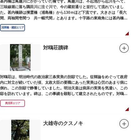
甚内橋は鳥越川にかかっていた橋です。鳥越川は、不忍池から忍川をへて、
三味線堀に落ち隅田川に注ぐ川で、今の蔵前通りと並行して流れていまし
た。甚内橋跡は攅霊橋（浦島橋）から130ｍほど下流です。大きさは「長六
間、両袖間壱間つゞ共一幅弐間」とあります。十字路の東南角には甚内橋跡
の石碑があります。
浅草橋・蔵前エリア
対鴎荘蹟碑
対鴎荘は、明治時代の政治家三条実美の別邸でした。征韓論をめぐって政府
内に対立が続いていた頃、太政大臣の要職にあった実美は心労のあまり病に
倒れ、この別邸で静養していました。明治天皇は病床の実美を気遣い、この
邸を訪れています。碑は、この事績を顕彰して建立されたものです。対鴎荘
は、多摩市連光寺に移築されました。
奥浅草エリア
大雄寺のクスノキ