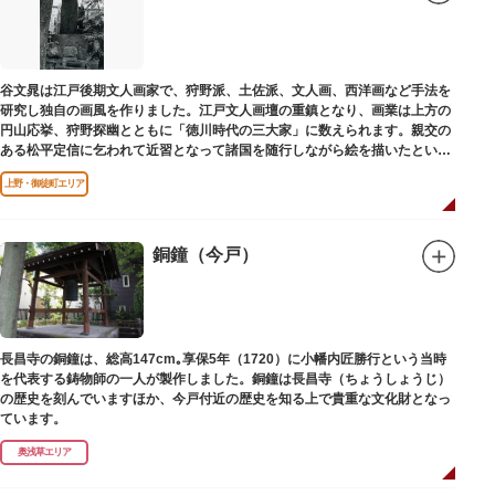
谷文晁は江戸後期文人画家で、狩野派、土佐派、文人画、西洋画など手法を
研究し独自の画風を作りました。江戸文人画壇の重鎮となり、画業は上方の
円山応挙、狩野探幽とともに「徳川時代の三大家」に数えられます。親交の
ある松平定信に乞われて近習となって諸国を随行しながら絵を描いたといわ
れています。お墓は源空寺（げんくうじ）にあります。
上野・御徒町エリア
銅鐘（今戸）
長昌寺の銅鐘は、総高147cm｡享保5年（1720）に小幡内匠勝行という当時
を代表する鋳物師の一人が製作しました。銅鐘は長昌寺（ちょうしょうじ）
の歴史を刻んでいますほか、今戸付近の歴史を知る上で貴重な文化財となっ
ています。
奥浅草エリア