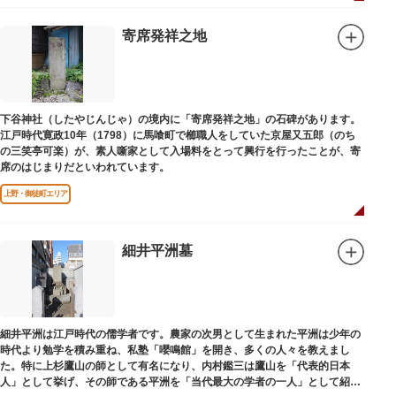
寄席発祥之地
下谷神社（したやじんじゃ）の境内に「寄席発祥之地」の石碑があります。
江戸時代寛政10年（1798）に馬喰町で櫛職人をしていた京屋又五郎（のち
の三笑亭可楽）が、素人噺家として入場料をとって興行を行ったことが、寄
席のはじまりだといわれています。
上野・御徒町エリア
細井平洲墓
細井平洲は江戸時代の儒学者です。農家の次男として生まれた平洲は少年の
時代より勉学を積み重ね、私塾「嚶鳴館」を開き、多くの人々を教えまし
た。特に上杉鷹山の師として有名になり、内村鑑三は鷹山を「代表的日本
人」として挙げ、その師である平洲を「当代最大の学者の一人」として紹介