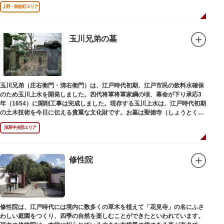
す」とあります。
上野・御徒町エリア
玉川兄弟の墓
玉川兄弟（庄右衛門・清右衛門）は、江戸時代初期、江戸市民の飲料水確保
のため玉川上水を開発しました。四代将軍将軍家綱の頃、幕命が下り承応3
年（1654）に開削工事は完成しました。現存する玉川上水は、江戸時代初期
の土木技術を今日に伝える貴重な文化財です。お墓は聖徳寺（しょうとく
じ）にあります。
浅草中央部エリア
修性院
修性院は、江戸時代には境内に数多くの草木を植えて「花見寺」の名にふさ
わしい庭園をつくり、四季の自然を楽しむことができたといわれています。