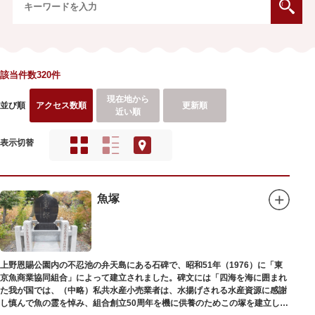
該当件数320件
現在地から
並び順
アクセス数順
更新順
近い順
表示切替
魚塚
上野恩賜公園内の不忍池の弁天島にある石碑で、昭和51年（1976）に「東
京魚商業協同組合」によって建立されました。碑文には「四海を海に囲まれ
た我が国では、（中略）私共水産小売業者は、水揚げされる水産資源に感謝
し慎んで魚の霊を悼み、組合創立50周年を機に供養のためこの塚を建立しま