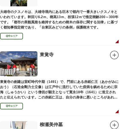
大雄寺のクスノキは、大雄寺境内にある巨木で都内で一番大きいクスノキと
いわれています。幹回り6.2ｍ、樹高13ｍ、枝張12ｍで推定樹齢200～300年
です。「都市の美観風致を維持するための樹木の保存に関する法律」に基づ
く都知事指定樹であり、「台東区みどりの条例」保護樹木です。
谷中エリア
東覚寺
東覚寺の創建は室町時代中期（1491）で、門前にある赤紙仁王（あかがみに
おう）（石造金剛力士立像）は江戸中に流行していた疫病を鎮めるために宗
海（しゅうかい）という僧侶が願主となって寛永18年（1641）に造立され
たと伝えられています。この赤紙仁王は、自分の身体に悪いところがあれ
ば、仁王像の同じところに赤紙を貼ると病気が治ると信仰されています。
谷中エリア
柳瀬美仲墓