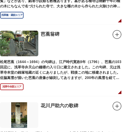
覧」などがあり、戯者小説類も数種あります。墓がある榧寺は樹齢千年の榧
の木にちなんで名づけられた寺で、大きな榧の木から作られた火除けの神、
秋葉権現で知られています。
浅草橋・蔵前エリア
芭蕉翁碑
松尾芭蕉（1644～1694）の句碑は、江戸時代寛政8年（1796）、芭蕉の103
回忌に、浅草寺弁天山の鐘楼の入り口に建立されました。この句碑、元は浅
草寺本堂の銭塚地蔵の近くにありましたが、戦後この地に移建されました。
佐脇嵩雪が描いた芭蕉の座像が線刻してありますが、200年の風雪を経て、
碑石も欠損し、碑面の判読も困難となっています。
浅草中央部エリア
花川戸助六の歌碑