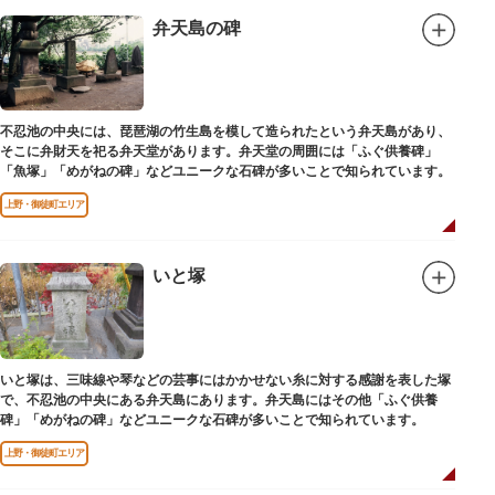
弁天島の碑
不忍池の中央には、琵琶湖の竹生島を模して造られたという弁天島があり、
そこに弁財天を祀る弁天堂があります。弁天堂の周囲には「ふぐ供養碑」
「魚塚」「めがねの碑」などユニークな石碑が多いことで知られています。
上野・御徒町エリア
いと塚
いと塚は、三味線や琴などの芸事にはかかせない糸に対する感謝を表した塚
で、不忍池の中央にある弁天島にあります。弁天島にはその他「ふぐ供養
碑」「めがねの碑」などユニークな石碑が多いことで知られています。
上野・御徒町エリア