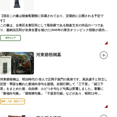
【現在この像は朝倉彫塑館に収蔵されており、定期的に公開される予定で
す】
この像は、台東区名誉区民にして彫刻家である朝倉文夫の作品の一つであ
り、嘉納治五郎が全身全霊を傾けた1940年の東京オリンピック招致が成功
（のちに返上）した、1936年に制作されました。
谷中エリア
朝倉文夫は、1907～1910年ころに嘉納と知り合ったと推察されます。その
後も縁があり、嘉納の人柄や骨格などを熟知していた朝倉は、嘉納の海外出
張中に本作を制作して周囲を驚かせました。しっかりした体幹を感じさせる
ポーズは、嘉納の柔道家としての「不動の姿勢」を意識したと思われます。
河東碧梧桐墓
河東碧梧桐は、明治時代の 俳人で正岡子規門の高弟です。高浜虚子と対立し
定型・季語を離れた新傾向俳句を提唱。全国行脚して「三千里」「続三千
里」をまとめた後、自由律、ルビつき句など句風は変遷しました。著書に
「新傾向句集」「碧梧桐句集」「子規言行録」などがあり、昭和12年
（1937）に没し、お墓は梅林寺（ばいりんじ）にあります。
根岸・入谷・金杉エリア