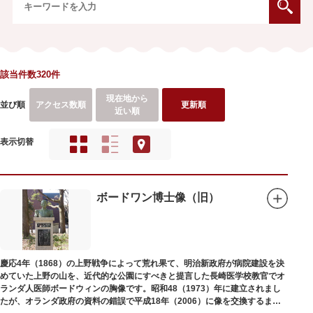
該当件数320件
現在地から
並び順
アクセス数順
更新順
近い順
表示切替
ボードワン博士像（旧）
慶応4年（1868）の上野戦争によって荒れ果て、明治新政府が病院建設を決
めていた上野の山を、近代的な公園にすべきと提言した長崎医学校教官でオ
ランダ人医師ボードウィンの胸像です。昭和48（1973）年に建立されまし
たが、オランダ政府の資料の錯誤で平成18年（2006）に像を交換するまで