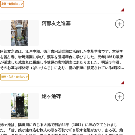
は博士の弟の像でした。
上野・御徒町エリア
阿部友之進墓
阿部友之進は、江戸中期、徳川吉宗治世期に活躍した本草学者です。本草学
を曽占春、岩崎灌園に学び、漢学を登場琴台に学びました。元年(1861)幕府
が派遣した咸臨丸に乗船し小笠原の実地調査にあたりました。明治３年没。
そのお墓は梅林寺（ばいりんじ）にあり、都の旧跡に指定されている(昭和３
年指定)。
根岸・入谷・金杉エリア
姥ヶ池碑
姥ヶ池は、隅田川に通じる大池で明治24年（1891）に埋め立てられまし
た。「昔、娘が連れ込む旅人の頭を石枕で叩き殺す老婆がおり、ある夜、娘