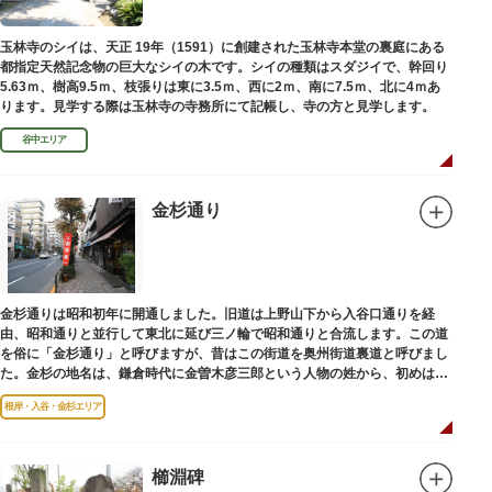
玉林寺のシイは、天正 19年（1591）に創建された玉林寺本堂の裏庭にある
都指定天然記念物の巨大なシイの木です。シイの種類はスダジイで、幹回り
5.63ｍ、樹高9.5ｍ、枝張りは東に3.5ｍ、西に2ｍ、南に7.5ｍ、北に4ｍあ
ります。見学する際は玉林寺の寺務所にて記帳し、寺の方と見学します。
谷中エリア
金杉通り
金杉通りは昭和初年に開通しました。旧道は上野山下から入谷口通りを経
由、昭和通りと並行して東北に延び三ノ輪で昭和通りと合流します。この道
を俗に「金杉通り」と呼びますが、昔はこの街道を奥州街道裏道と呼びまし
た。金杉の地名は、鎌倉時代に金曽木彦三郎という人物の姓から、初めは金
曽木、それが金杉に変わったものとされています。
根岸・入谷・金杉エリア
櫛淵碑