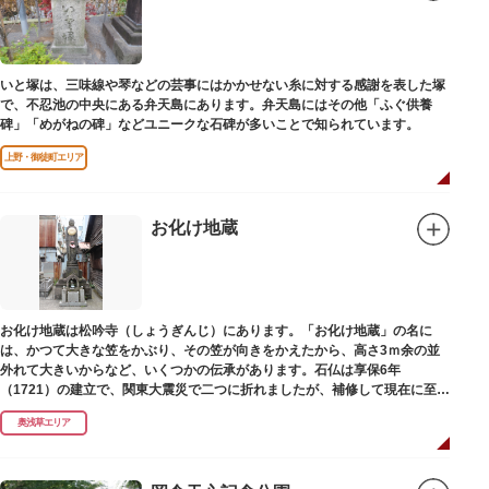
いと塚は、三味線や琴などの芸事にはかかせない糸に対する感謝を表した塚
で、不忍池の中央にある弁天島にあります。弁天島にはその他「ふぐ供養
碑」「めがねの碑」などユニークな石碑が多いことで知られています。
上野・御徒町エリア
お化け地蔵
お化け地蔵は松吟寺（しょうぎんじ）にあります。「お化け地蔵」の名に
は、かつて大きな笠をかぶり、その笠が向きをかえたから、高さ3ｍ余の並
外れて大きいからなど、いくつかの伝承があります。石仏は享保6年
（1721）の建立で、関東大震災で二つに折れましたが、補修して現在に至っ
ています。常夜灯は、寛政2年（1790）に建てられました。
奥浅草エリア