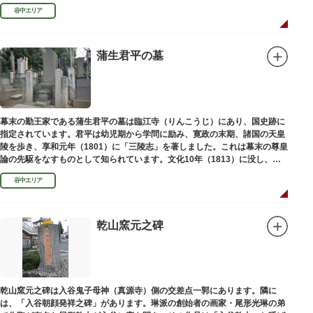
い絵画様式である多色刷り版画「錦絵」に描きました。
谷中エリア
蒲生君平の墓
幕末の勤王家である蒲生君平の墓は臨江寺（りんこうじ）にあり、国史跡に
指定されています。君平は幼児期から学問に励み、寛政の末期、諸国の天皇
陵を歩き、享和元年（1801）に「三陵志」を著しました。これは幕末の尊皇
論の先駆をなすものとして知られています。文化10年（1813）に没し、高
山彦三郎や林子平と共に「寛政三奇人」の一人にあげられています。
谷中エリア
乾山窯元之碑
乾山窯元之碑は入谷鬼子母神（真源寺）側の交差点一郭にあります。隣に
は、「入谷朝顔発祥之碑」があります。琳派の創始者の画家・尾形光琳の弟