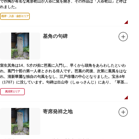
で作陶が有名な尾形乾山が入谷に窯を開き、その作品は「入谷乾山」と呼ば
れました。
根岸・入谷・金杉エリア
基角の句碑
室生其角は14、5才の頃に芭蕉に入門し、早くから頭角をあらわしたといわ
れ、蕉門十哲の第一人者とされる俳人です。芭蕉の死後、次第に蕉風をはな
れ、清新華麗な独自の句風をなし、江戸俳壇の中心となりました。宝永4年
（1707）に没しています。句碑は出山寺（しゅっさんじ）にあり、「草茎を
つつむ葉もなき 雲間哉」と刻まれています。
奥浅草エリア
寄席発祥之地