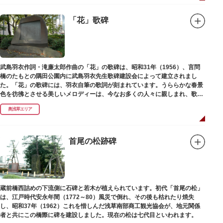
「花」歌碑
武島羽衣作詞・滝廉太郎作曲の「花」の歌碑は、昭和31年（1956）、言問
橋のたもとの隅田公園内に武島羽衣先生歌碑建設会によって建立されまし
た。「花」の歌碑には、羽衣自筆の歌詞が刻まれています。うららかな春景
色を彷彿とさせる美しいメロディーは、今なお多くの人々に親しまれ、歌い
つがれています。
奥浅草エリア
首尾の松跡碑
蔵前橋西詰めの下流側に石碑と若木が植えられています。初代「首尾の松」
は、江戸時代安永年間（1772～80）風災で倒れ、その後も枯れたり焼失
し、昭和37年（1962）これを惜しんだ浅草南部商工観光協会が、地元関係
者と共にこの橋際に碑を建設しました。現在の松は七代目といわれます。