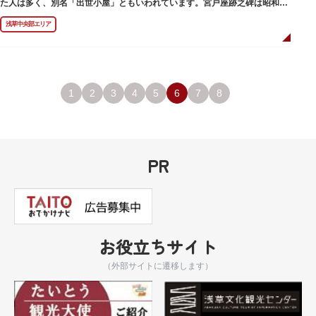
た人は多く、別名「出世小屋」ともいわれています。宮戸座跡之碑は昭和53
年（1978）に建てられました。
浅草中央部エリア
1
2
3
4
5
6
7
8
PR
お役立ちサイト
（外部サイトに遷移します）