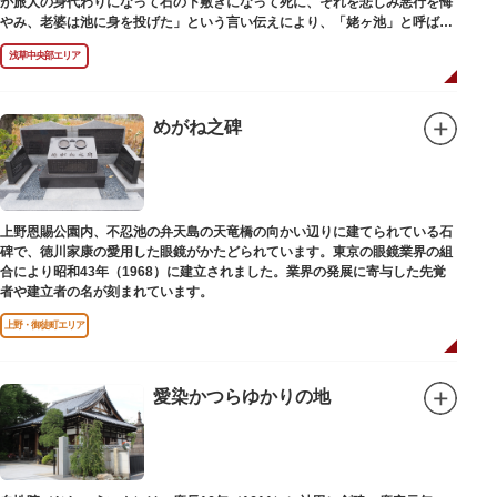
が旅人の身代わりになって石の下敷きになって死に、それを悲しみ悪行を悔
やみ、老婆は池に身を投げた」という言い伝えにより、「姥ヶ池」と呼ばれ
ていました。その碑は花川戸公園内にあります。
浅草中央部エリア
めがね之碑
上野恩賜公園内、不忍池の弁天島の天竜橋の向かい辺りに建てられている石
碑で、徳川家康の愛用した眼鏡がかたどられています。東京の眼鏡業界の組
合により昭和43年（1968）に建立されました。業界の発展に寄与した先覚
者や建立者の名が刻まれています。
上野・御徒町エリア
愛染かつらゆかりの地