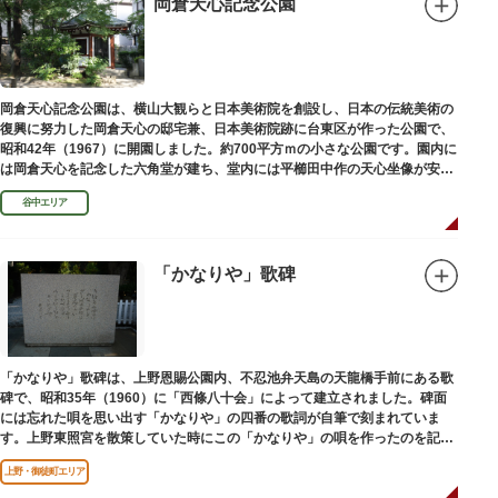
岡倉天心記念公園
岡倉天心記念公園は、横山大観らと日本美術院を創設し、日本の伝統美術の
復興に努力した岡倉天心の邸宅兼、日本美術院跡に台東区が作った公園で、
昭和42年（1967）に開園しました。約700平方ｍの小さな公園です。園内に
は岡倉天心を記念した六角堂が建ち、堂内には平櫛田中作の天心坐像が安置
されています。
谷中エリア
「かなりや」歌碑
「かなりや」歌碑は、上野恩賜公園内、不忍池弁天島の天龍橋手前にある歌
碑で、昭和35年（1960）に「西條八十会」によって建立されました。碑面
には忘れた唄を思い出す「かなりや」の四番の歌詞が自筆で刻まれていま
す。上野東照宮を散策していた時にこの「かなりや」の唄を作ったのを記念
してこの地に建てられました。
上野・御徒町エリア