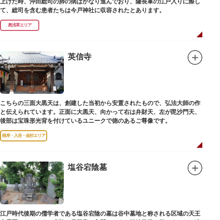
上げた時、沖田総司の肺の病はかなり進んでおり、薩長軍の江戸入りに際し
て、総司を含む患者たちは今戸神社に収容されたとあります。
奥浅草エリア
英信寺
こちらの三面大黒天は、創建した当初から安置されたもので、弘法大師の作
と伝えられています。正面に大黒天、向かって右は弁財天、左が毘沙門天、
後部は宝珠形光背を付けているユニークで徳のあるご尊像です。
根岸・入谷・金杉エリア
塩谷宕陰墓
江戸時代後期の儒学者である塩谷宕陰の墓は谷中墓地と称される区域の天王