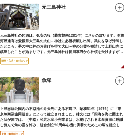
元三島神社
元三島神社の起源は、弘安の役（蒙古襲来1281年）にさかのぼります。勇将
河野通有は愛媛県大三島の大山～神社に必勝祈願し出陣。武功を挙げ帰陣し
たところ、夢の中に神のお告げを得て大山～神の分霊を観請して上野山内に
鎮座したことが始まりです。元三島神社は徳川幕府から社領を受けますが、
御用地となったために上野から浅草へ移転し、現在の地に至ります。
根岸・入谷・金杉エリア
魚塚
上野恩賜公園内の不忍池の弁天島にある石碑で、昭和51年（1976）に「東
京魚商業協同組合」によって建立されました。碑文には「四海を海に囲まれ
た我が国では、（中略）私共水産小売業者は、水揚げされる水産資源に感謝
し慎んで魚の霊を悼み、組合創立50周年を機に供養のためこの塚を建立しま
す」とあります。
上野・御徒町エリア