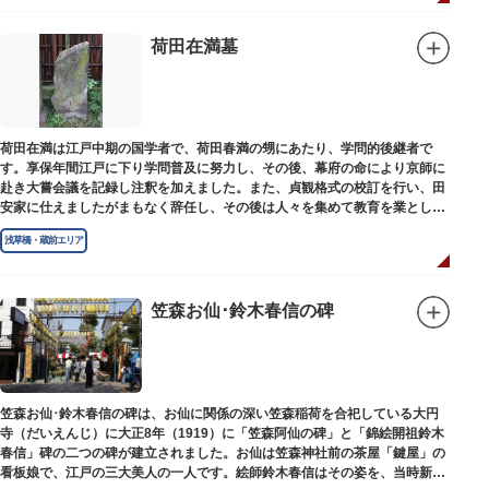
荷田在満墓
荷田在満は江戸中期の国学者で、荷田春満の甥にあたり、学問的後継者で
す。享保年間江戸に下り学問普及に努力し、その後、幕府の命により京師に
赴き大嘗会議を記録し注釈を加えました。また、貞観格式の校訂を行い、田
安家に仕えましたがまもなく辞任し、その後は人々を集めて教育を業としま
した。お墓は金竜寺（きんりゅうじ）境内にあります。
浅草橋・蔵前エリア
笠森お仙･鈴木春信の碑
笠森お仙･鈴木春信の碑は、お仙に関係の深い笠森稲荷を合祀している大円
寺（だいえんじ）に大正8年（1919）に「笠森阿仙の碑」と「錦絵開祖鈴木
春信」碑の二つの碑が建立されました。お仙は笠森神社前の茶屋「鍵屋」の
看板娘で、江戸の三大美人の一人です。絵師鈴木春信はその姿を、当時新し