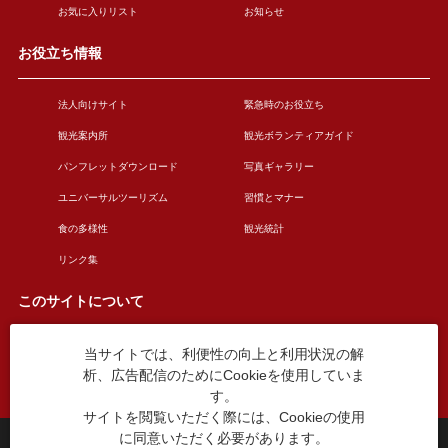
お気に入りリスト
お知らせ
お役立ち情報
法人向けサイト
緊急時のお役立ち
観光案内所
観光ボランティアガイド
パンフレットダウンロード
写真ギャラリー
ユニバーサルツーリズム
習慣とマナー
食の多様性
観光統計
リンク集
このサイトについて
当サイトでは、利便性の向上と利用状況の解
このサイトについて
広告掲載について
析、広告配信のためにCookieを使用していま
お問い合わせ
す。
サイトを閲覧いただく際には、Cookieの使用
に同意いただく必要があります。
台東区役所観光課