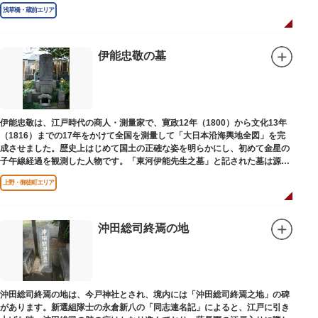
浅草橋・蔵前エリア
伊能忠敬の墓
伊能忠敬は、江戸時代の商人・測量家で、寛政12年（1800）から文化13年
（1816）までの17年をかけて全国を測量して「大日本沿海輿地全図」を完
成させました。歴史上はじめて国土の正確な姿を明らかにし、初めて金星の
子午線経過を観測した人物です。「東河伊能先生之墓」と記された墓は源空
寺（げんくうじ）にあります。
上野・御徒町エリア
沖田総司終焉の地
沖田総司終焉の地は、今戸神社とされ、境内には「沖田総司終焉之地」の碑
があります。新選組隊士の永倉新八の「同志連名記」によると、江戸に引き