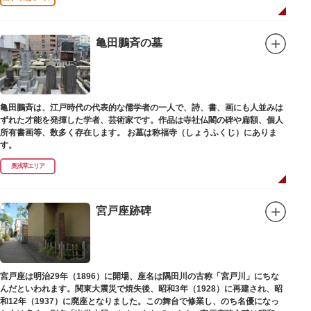
亀田鵬斉の墓
亀田鵬斉は、江戸時代の代表的な儒学者の一人で、詩、書、画にも人並みは
ずれた才能を発揮した学者、芸術家です。作品は寺社仏閣の碑や扁額、個人
所有書画等、数多く存在します。 お墓は称福寺（しょうふくじ）にありま
す。
奥浅草エリア
宮戸座跡碑
宮戸座は明治29年（1896）に開場、座名は隅田川の古称「宮戸川」にちな
んだといわれます。関東大震災で焼失後、昭和3年（1928）に再建され、昭
和12年（1937）に廃座となりました。この舞台で修業し、のち名優になっ