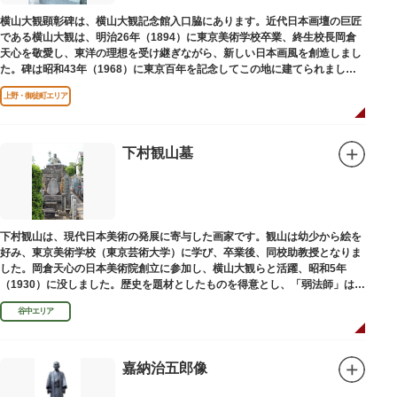
横山大観顕彰碑は、横山大観記念館入口脇にあります。近代日本画壇の巨匠
である横山大観は、明治26年（1894）に東京美術学校卒業、終生校長岡倉
天心を敬愛し、東洋の理想を受け継ぎながら、新しい日本画風を創造しまし
た。碑は昭和43年（1968）に東京百年を記念してこの地に建てられまし
た。
上野・御徒町エリア
下村観山墓
下村観山は、現代日本美術の発展に寄与した画家です。観山は幼少から絵を
好み、東京美術学校（東京芸術大学）に学び、卒業後、同校助教授となりま
した。岡倉天心の日本美術院創立に参加し、横山大観らと活躍、昭和5年
（1930）に没しました。歴史を題材としたものを得意とし、「弱法師」は代
表作です。お墓は安立寺（あんりゅうじ）にあります。
谷中エリア
嘉納治五郎像