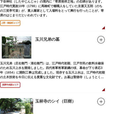
下谷神社（したやじんじゃ）の境内に「寄席発祥之地」の石碑があります。
江戸時代寛政10年（1798）に馬喰町で櫛職人をしていた京屋又五郎（のち
の三笑亭可楽）が、素人噺家として入場料をとって興行を行ったことが、寄
席のはじまりだといわれています。
上野・御徒町エリア
玉川兄弟の墓
玉川兄弟（庄右衛門・清右衛門）は、江戸時代初期、江戸市民の飲料水確保
のため玉川上水を開発しました。四代将軍将軍家綱の頃、幕命が下り承応3
年（1654）に開削工事は完成しました。現存する玉川上水は、江戸時代初期
の土木技術を今日に伝える貴重な文化財です。お墓は聖徳寺（しょうとく
じ）にあります。
浅草中央部エリア
玉林寺のシイ（巨樹）