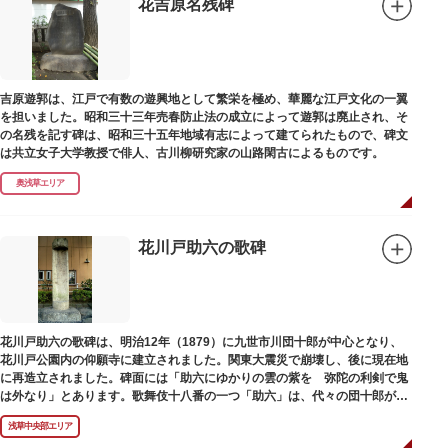
花吉原名残碑
吉原遊郭は、江戸で有数の遊興地として繁栄を極め、華麗な江戸文化の一翼
を担いました。昭和三十三年売春防止法の成立によって遊郭は廃止され、そ
の名残を記す碑は、昭和三十五年地域有志によって建てられたもので、碑文
は共立女子大学教授で俳人、古川柳研究家の山路閑古によるものです。
奥浅草エリア
花川戸助六の歌碑
花川戸助六の歌碑は、明治12年（1879）に九世市川団十郎が中心となり、
花川戸公園内の仰願寺に建立されました。関東大震災で崩壊し、後に現在地
に再造立されました。碑面には「助六にゆかりの雲の紫を 弥陀の利剣で鬼
は外なり」とあります。歌舞伎十八番の一つ「助六」は、代々の団十郎が伝
えていますが、助六の実像は不明です。
浅草中央部エリア