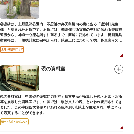
櫛淵碑は、上野恩師公園内、不忍池の弁天島境内の裏にある「虚沖軒先生
碑」と刻まれた石碑です。石碑には、櫛淵彌兵衛宣根の先祖に伝わる香取神
道流から、神道一心流を興すに至るまで、簡略に記されています。櫛淵彌兵
衛宣根は、一橋徳川家に召抱えられ、以後三代にわたって徳川将軍直々の護
衛役として仕えました。
上野・御徒町エリア
硯の資料室
硯の資料室は、中国硯の研究に力を注ぐ楠文夫氏が蒐集した硯・石印・水滴
等を展示した資料室です。中国では「硯は文人の魂」といわれ愛用されてき
ました。この中国四大名硯といわれる硯等300点以上が展示され、手にとっ
て観賞することができます。
根岸・入谷・金杉エリア