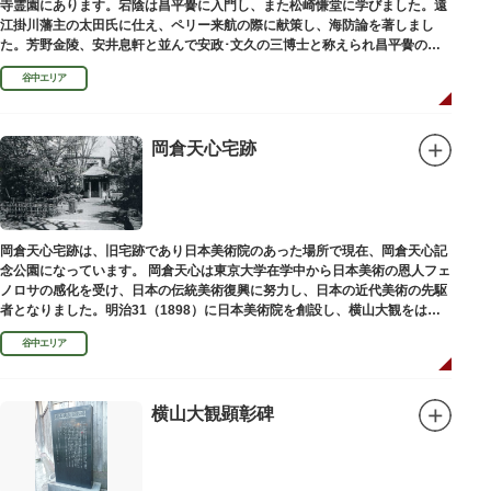
寺霊園にあります。宕陰は昌平黌に入門し、また松崎慊堂に学びました。遠
江掛川藩主の太田氏に仕え、ペリー来航の際に献策し、海防論を著しまし
た。芳野金陵、安井息軒と並んで安政･文久の三博士と称えられ昌平黌の教
授として多くの文人を育て、慶応3年 （1867）に没しました。
谷中エリア
岡倉天心宅跡
岡倉天心宅跡は、旧宅跡であり日本美術院のあった場所で現在、岡倉天心記
念公園になっています。 岡倉天心は東京大学在学中から日本美術の恩人フェ
ノロサの感化を受け、日本の伝統美術復興に努力し、日本の近代美術の先駆
者となりました。明治31（1898）に日本美術院を創設し、横山大観をはじ
め優れた画家を世に送り出しました。
谷中エリア
横山大観顕彰碑