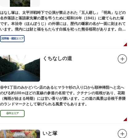
はなし塚は、太平洋戦時下で公演が禁止された「五人廻し」「明烏」などの
名作落語と落語家先輩の霊を弔うために昭和16年（1941）に建てられた塚
です。本法寺（ほんぽうじ）の外塀には、歴代の噺家の名が一面に刻まれて
います。境内には財と福をもたらす白狐を祀った熊谷稲荷があります。白狐
を祀った稲荷は全国に2ケ所しかない非常に珍しいものです。
浅草橋・蔵前エリア
くちなしの道
谷中1丁目のみかどパン店のあるヒマラヤ杉の入り口から頤神禅院へと北へ
のびる約100ｍほどの直線の参道の名前です。クチナシの垣根があり、花期
（梅雨が始まる時期）には甘い香りが漂います。この道の風景は谷根千界隈
のランドマークとして挙げられる風景でもあります。
谷中エリア
いと塚