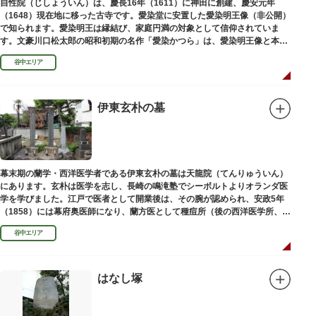
自性院（じしょういん）は、慶長16年（1611）に神田に創建、慶安元年
（1648）現在地に移った古寺です。愛染堂に安置した愛染明王像（非公開）
で知られます。愛染明王は縁結び、家庭円満の対象として信仰されていま
す。文豪川口松太郎の昭和初期の名作「愛染かつら」は、愛染明王像と本堂
前にあった桂の古木にヒントを得た作品だといわれます。
谷中エリア
伊東玄朴の墓
幕末期の蘭学・西洋医学者である伊東玄朴の墓は天龍院（てんりゅういん）
にあります。玄朴は医学を志し、長崎の鳴滝塾でシーボルトよりオランダ医
学を学びました。江戸で医者として開業後は、その腕が認められ、安政5年
（1858）には幕府奥医師になり、蘭方医として種痘所（後の西洋医学所、現
東京大学医学部）の開設などに尽力し、明治4年（1871）72歳で没しまし
谷中エリア
た。
はなし塚