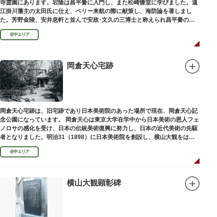
寺霊園にあります。宕陰は昌平黌に入門し、また松崎慊堂に学びました。遠
江掛川藩主の太田氏に仕え、ペリー来航の際に献策し、海防論を著しまし
た。芳野金陵、安井息軒と並んで安政･文久の三博士と称えられ昌平黌の教
授として多くの文人を育て、慶応3年 （1867）に没しました。
谷中エリア
岡倉天心宅跡
岡倉天心宅跡は、旧宅跡であり日本美術院のあった場所で現在、岡倉天心記
念公園になっています。 岡倉天心は東京大学在学中から日本美術の恩人フェ
ノロサの感化を受け、日本の伝統美術復興に努力し、日本の近代美術の先駆
者となりました。明治31（1898）に日本美術院を創設し、横山大観をはじ
め優れた画家を世に送り出しました。
谷中エリア
横山大観顕彰碑