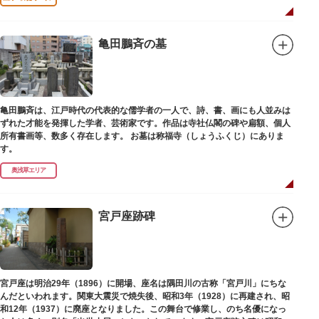
亀田鵬斉の墓
亀田鵬斉は、江戸時代の代表的な儒学者の一人で、詩、書、画にも人並みは
ずれた才能を発揮した学者、芸術家です。作品は寺社仏閣の碑や扁額、個人
所有書画等、数多く存在します。 お墓は称福寺（しょうふくじ）にありま
す。
奥浅草エリア
宮戸座跡碑
宮戸座は明治29年（1896）に開場、座名は隅田川の古称「宮戸川」にちな
んだといわれます。関東大震災で焼失後、昭和3年（1928）に再建され、昭
和12年（1937）に廃座となりました。この舞台で修業し、のち名優になっ