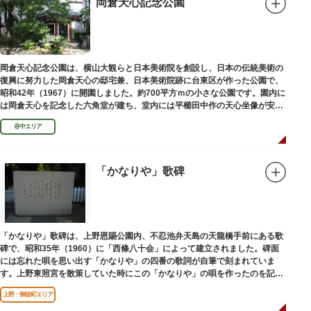
岡倉天心記念公園
岡倉天心記念公園は、横山大観らと日本美術院を創設し、日本の伝統美術の
復興に努力した岡倉天心の邸宅兼、日本美術院跡に台東区が作った公園で、
昭和42年（1967）に開園しました。約700平方ｍの小さな公園です。園内に
は岡倉天心を記念した六角堂が建ち、堂内には平櫛田中作の天心坐像が安置
されています。
谷中エリア
「かなりや」歌碑
「かなりや」歌碑は、上野恩賜公園内、不忍池弁天島の天龍橋手前にある歌
碑で、昭和35年（1960）に「西條八十会」によって建立されました。碑面
には忘れた唄を思い出す「かなりや」の四番の歌詞が自筆で刻まれていま
す。上野東照宮を散策していた時にこの「かなりや」の唄を作ったのを記念
してこの地に建てられました。
上野・御徒町エリア