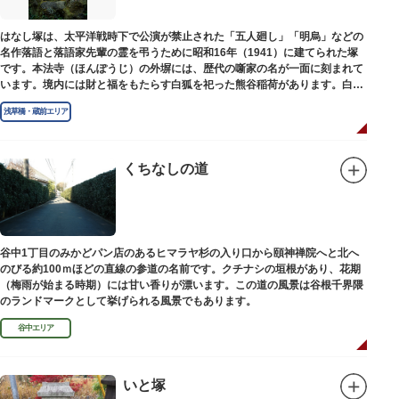
はなし塚は、太平洋戦時下で公演が禁止された「五人廻し」「明烏」などの
名作落語と落語家先輩の霊を弔うために昭和16年（1941）に建てられた塚
です。本法寺（ほんぽうじ）の外塀には、歴代の噺家の名が一面に刻まれて
います。境内には財と福をもたらす白狐を祀った熊谷稲荷があります。白狐
を祀った稲荷は全国に2ケ所しかない非常に珍しいものです。
浅草橋・蔵前エリア
くちなしの道
谷中1丁目のみかどパン店のあるヒマラヤ杉の入り口から頤神禅院へと北へ
のびる約100ｍほどの直線の参道の名前です。クチナシの垣根があり、花期
（梅雨が始まる時期）には甘い香りが漂います。この道の風景は谷根千界隈
のランドマークとして挙げられる風景でもあります。
谷中エリア
いと塚