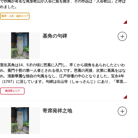
で作陶が有名な尾形乾山が入谷に窯を開き、その作品は「入谷乾山」と呼ば
れました。
根岸・入谷・金杉エリア
基角の句碑
室生其角は14、5才の頃に芭蕉に入門し、早くから頭角をあらわしたといわ
れ、蕉門十哲の第一人者とされる俳人です。芭蕉の死後、次第に蕉風をはな
れ、清新華麗な独自の句風をなし、江戸俳壇の中心となりました。宝永4年
（1707）に没しています。句碑は出山寺（しゅっさんじ）にあり、「草茎を
つつむ葉もなき 雲間哉」と刻まれています。
奥浅草エリア
寄席発祥之地