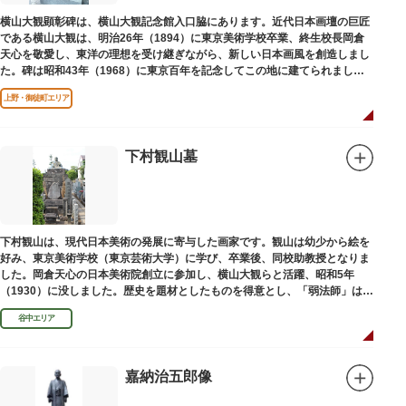
横山大観顕彰碑は、横山大観記念館入口脇にあります。近代日本画壇の巨匠
である横山大観は、明治26年（1894）に東京美術学校卒業、終生校長岡倉
天心を敬愛し、東洋の理想を受け継ぎながら、新しい日本画風を創造しまし
た。碑は昭和43年（1968）に東京百年を記念してこの地に建てられまし
た。
上野・御徒町エリア
下村観山墓
下村観山は、現代日本美術の発展に寄与した画家です。観山は幼少から絵を
好み、東京美術学校（東京芸術大学）に学び、卒業後、同校助教授となりま
した。岡倉天心の日本美術院創立に参加し、横山大観らと活躍、昭和5年
（1930）に没しました。歴史を題材としたものを得意とし、「弱法師」は代
表作です。お墓は安立寺（あんりゅうじ）にあります。
谷中エリア
嘉納治五郎像