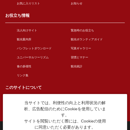
お気に入りリスト
お知らせ
お役立ち情報
法人向けサイト
緊急時のお役立ち
観光案内所
観光ボランティアガイド
パンフレットダウンロード
写真ギャラリー
ユニバーサルツーリズム
習慣とマナー
食の多様性
観光統計
リンク集
このサイトについて
当サイトでは、利便性の向上と利用状況の解
このサイトについて
広告掲載について
析、広告配信のためにCookieを使用していま
お問い合わせ
す。
サイトを閲覧いただく際には、Cookieの使用
に同意いただく必要があります。
台東区役所観光課