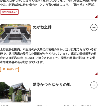
が旅人の身代わりになって石の下敷きになって死に、それを悲しみ悪行を悔
やみ、老婆は池に身を投げた」という言い伝えにより、「姥ヶ池」と呼ばれ
ていました。その碑は花川戸公園内にあります。
浅草中央部エリア
めがね之碑
上野恩賜公園内、不忍池の弁天島の天竜橋の向かい辺りに建てられている石
碑で、徳川家康の愛用した眼鏡がかたどられています。東京の眼鏡業界の組
合により昭和43年（1968）に建立されました。業界の発展に寄与した先覚
者や建立者の名が刻まれています。
上野・御徒町エリア
愛染かつらゆかりの地