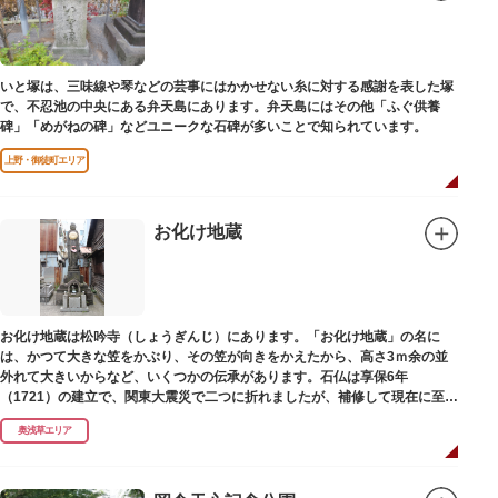
いと塚は、三味線や琴などの芸事にはかかせない糸に対する感謝を表した塚
で、不忍池の中央にある弁天島にあります。弁天島にはその他「ふぐ供養
碑」「めがねの碑」などユニークな石碑が多いことで知られています。
上野・御徒町エリア
お化け地蔵
お化け地蔵は松吟寺（しょうぎんじ）にあります。「お化け地蔵」の名に
は、かつて大きな笠をかぶり、その笠が向きをかえたから、高さ3ｍ余の並
外れて大きいからなど、いくつかの伝承があります。石仏は享保6年
（1721）の建立で、関東大震災で二つに折れましたが、補修して現在に至っ
ています。常夜灯は、寛政2年（1790）に建てられました。
奥浅草エリア