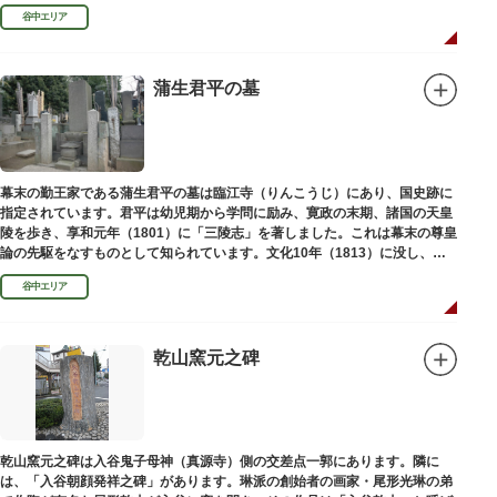
い絵画様式である多色刷り版画「錦絵」に描きました。
谷中エリア
蒲生君平の墓
幕末の勤王家である蒲生君平の墓は臨江寺（りんこうじ）にあり、国史跡に
指定されています。君平は幼児期から学問に励み、寛政の末期、諸国の天皇
陵を歩き、享和元年（1801）に「三陵志」を著しました。これは幕末の尊皇
論の先駆をなすものとして知られています。文化10年（1813）に没し、高
山彦三郎や林子平と共に「寛政三奇人」の一人にあげられています。
谷中エリア
乾山窯元之碑
乾山窯元之碑は入谷鬼子母神（真源寺）側の交差点一郭にあります。隣に
は、「入谷朝顔発祥之碑」があります。琳派の創始者の画家・尾形光琳の弟