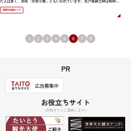
た人は多く、別名「出世小屋」ともいわれています。宮戸座跡之碑は昭和53
年（1978）に建てられました。
浅草中央部エリア
1
2
3
4
5
6
7
8
PR
お役立ちサイト
（外部サイトに遷移します）