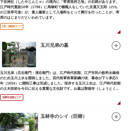
下谷神社（したやじんじゃ）の境内に「寄席発祥之地」の石碑があります。
江戸時代寛政10年（1798）に馬喰町で櫛職人をしていた京屋又五郎（のち
の三笑亭可楽）が、素人噺家として入場料をとって興行を行ったことが、寄
席のはじまりだといわれています。
上野・御徒町エリア
玉川兄弟の墓
玉川兄弟（庄右衛門・清右衛門）は、江戸時代初期、江戸市民の飲料水確保
のため玉川上水を開発しました。四代将軍将軍家綱の頃、幕命が下り承応3
年（1654）に開削工事は完成しました。現存する玉川上水は、江戸時代初期
の土木技術を今日に伝える貴重な文化財です。お墓は聖徳寺（しょうとく
じ）にあります。
浅草中央部エリア
玉林寺のシイ（巨樹）