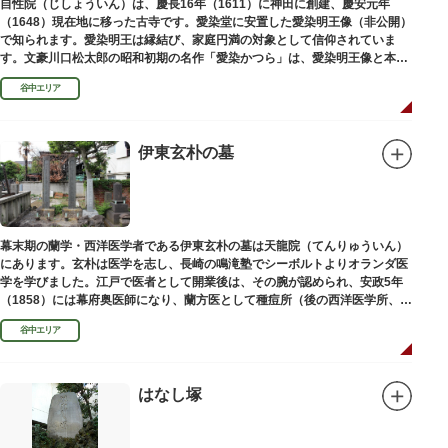
自性院（じしょういん）は、慶長16年（1611）に神田に創建、慶安元年
（1648）現在地に移った古寺です。愛染堂に安置した愛染明王像（非公開）
で知られます。愛染明王は縁結び、家庭円満の対象として信仰されていま
す。文豪川口松太郎の昭和初期の名作「愛染かつら」は、愛染明王像と本堂
前にあった桂の古木にヒントを得た作品だといわれます。
谷中エリア
伊東玄朴の墓
幕末期の蘭学・西洋医学者である伊東玄朴の墓は天龍院（てんりゅういん）
にあります。玄朴は医学を志し、長崎の鳴滝塾でシーボルトよりオランダ医
学を学びました。江戸で医者として開業後は、その腕が認められ、安政5年
（1858）には幕府奥医師になり、蘭方医として種痘所（後の西洋医学所、現
東京大学医学部）の開設などに尽力し、明治4年（1871）72歳で没しまし
谷中エリア
た。
はなし塚