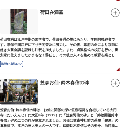
荷田在満墓
荷田在満は江戸中期の国学者で、荷田春満の甥にあたり、学問的後継者で
す。享保年間江戸に下り学問普及に努力し、その後、幕府の命により京師に
赴き大嘗会議を記録し注釈を加えました。また、貞観格式の校訂を行い、田
安家に仕えましたがまもなく辞任し、その後は人々を集めて教育を業としま
した。お墓は金竜寺（きんりゅうじ）境内にあります。
浅草橋・蔵前エリア
笠森お仙･鈴木春信の碑
笠森お仙･鈴木春信の碑は、お仙に関係の深い笠森稲荷を合祀している大円
寺（だいえんじ）に大正8年（1919）に「笠森阿仙の碑」と「錦絵開祖鈴木
春信」碑の二つの碑が建立されました。お仙は笠森神社前の茶屋「鍵屋」の
看板娘で、江戸の三大美人の一人です。絵師鈴木春信はその姿を、当時新し