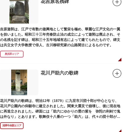
花吉原名残碑
吉原遊郭は、江戸で有数の遊興地として繁栄を極め、華麗な江戸文化の一翼
を担いました。昭和三十三年売春防止法の成立によって遊郭は廃止され、そ
の名残を記す碑は、昭和三十五年地域有志によって建てられたもので、碑文
は共立女子大学教授で俳人、古川柳研究家の山路閑古によるものです。
奥浅草エリア
花川戸助六の歌碑
花川戸助六の歌碑は、明治12年（1879）に九世市川団十郎が中心となり、
花川戸公園内の仰願寺に建立されました。関東大震災で崩壊し、後に現在地
に再造立されました。碑面には「助六にゆかりの雲の紫を 弥陀の利剣で鬼
は外なり」とあります。歌舞伎十八番の一つ「助六」は、代々の団十郎が伝
えていますが、助六の実像は不明です。
浅草中央部エリア