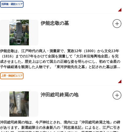
浅草橋・蔵前エリア
伊能忠敬の墓
伊能忠敬は、江戸時代の商人・測量家で、寛政12年（1800）から文化13年
（1816）までの17年をかけて全国を測量して「大日本沿海輿地全図」を完
成させました。歴史上はじめて国土の正確な姿を明らかにし、初めて金星の
子午線経過を観測した人物です。「東河伊能先生之墓」と記された墓は源空
寺（げんくうじ）にあります。
上野・御徒町エリア
沖田総司終焉の地
沖田総司終焉の地は、今戸神社とされ、境内には「沖田総司終焉之地」の碑
があります。新選組隊士の永倉新八の「同志連名記」によると、江戸に引き