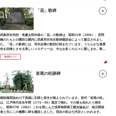
「花」歌碑
武島羽衣作詞・滝廉太郎作曲の「花」の歌碑は、昭和31年（1956）、言問
橋のたもとの隅田公園内に武島羽衣先生歌碑建設会によって建立されまし
た。「花」の歌碑には、羽衣自筆の歌詞が刻まれています。うららかな春景
色を彷彿とさせる美しいメロディーは、今なお多くの人々に親しまれ、歌い
つがれています。
奥浅草エリア
首尾の松跡碑
蔵前橋西詰めの下流側に石碑と若木が植えられています。初代「首尾の松」
は、江戸時代安永年間（1772～80）風災で倒れ、その後も枯れたり焼失
し、昭和37年（1962）これを惜しんだ浅草南部商工観光協会が、地元関係
者と共にこの橋際に碑を建設しました。現在の松は七代目といわれます。