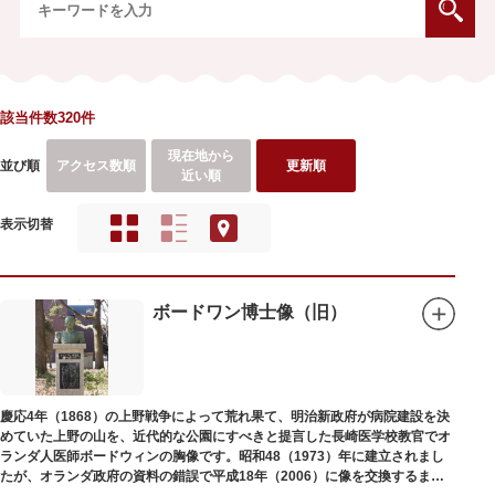
該当件数320件
現在地から
並び順
アクセス数順
更新順
近い順
表示切替
ボードワン博士像（旧）
慶応4年（1868）の上野戦争によって荒れ果て、明治新政府が病院建設を決
めていた上野の山を、近代的な公園にすべきと提言した長崎医学校教官でオ
ランダ人医師ボードウィンの胸像です。昭和48（1973）年に建立されまし
たが、オランダ政府の資料の錯誤で平成18年（2006）に像を交換するまで