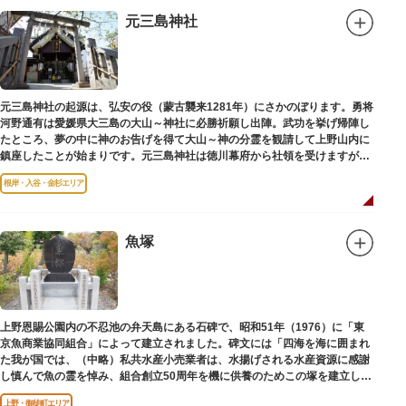
元三島神社
元三島神社の起源は、弘安の役（蒙古襲来1281年）にさかのぼります。勇将
河野通有は愛媛県大三島の大山～神社に必勝祈願し出陣。武功を挙げ帰陣し
たところ、夢の中に神のお告げを得て大山～神の分霊を観請して上野山内に
鎮座したことが始まりです。元三島神社は徳川幕府から社領を受けますが、
御用地となったために上野から浅草へ移転し、現在の地に至ります。
根岸・入谷・金杉エリア
魚塚
上野恩賜公園内の不忍池の弁天島にある石碑で、昭和51年（1976）に「東
京魚商業協同組合」によって建立されました。碑文には「四海を海に囲まれ
た我が国では、（中略）私共水産小売業者は、水揚げされる水産資源に感謝
し慎んで魚の霊を悼み、組合創立50周年を機に供養のためこの塚を建立しま
す」とあります。
上野・御徒町エリア