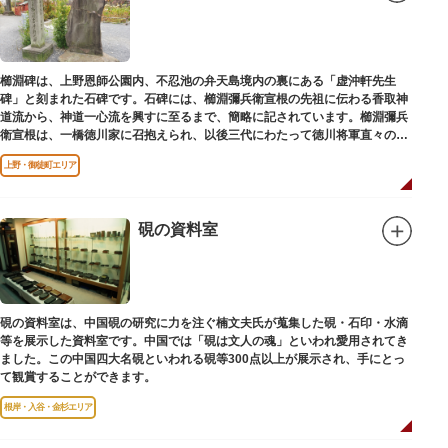
櫛淵碑は、上野恩師公園内、不忍池の弁天島境内の裏にある「虚沖軒先生
碑」と刻まれた石碑です。石碑には、櫛淵彌兵衛宣根の先祖に伝わる香取神
道流から、神道一心流を興すに至るまで、簡略に記されています。櫛淵彌兵
衛宣根は、一橋徳川家に召抱えられ、以後三代にわたって徳川将軍直々の護
衛役として仕えました。
上野・御徒町エリア
硯の資料室
硯の資料室は、中国硯の研究に力を注ぐ楠文夫氏が蒐集した硯・石印・水滴
等を展示した資料室です。中国では「硯は文人の魂」といわれ愛用されてき
ました。この中国四大名硯といわれる硯等300点以上が展示され、手にとっ
て観賞することができます。
根岸・入谷・金杉エリア