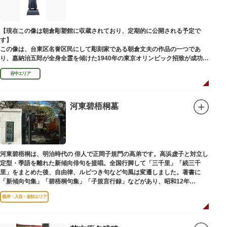
【現在この像は朝倉彫塑館に収蔵されており、定期的に公開される予定で
す】
この像は、台東区名誉区民にして彫刻家である朝倉文夫の作品の一つであ
り、嘉納治五郎が全身全霊を傾けた1940年の東京オリンピック招致が成功
（のちに返上）した、1936年に制作されました。
谷中エリア
朝倉文夫は、1907～1910年ころに嘉納と知り合ったと推察されます。その
後も縁があり、嘉納の人柄や骨格などを熟知していた朝倉は、嘉納の海外出
張中に本作を制作して周囲を驚かせました。しっかりした体幹を感じさせる
ポーズは、嘉納の柔道家としての「不動の姿勢」を意識したと思われます。
河東碧梧桐墓
河東碧梧桐は、明治時代の 俳人で正岡子規門の高弟です。高浜虚子と対立し
定型・季語を離れた新傾向俳句を提唱。全国行脚して「三千里」「続三千
里」をまとめた後、自由律、ルビつき句など句風は変遷しました。著書に
「新傾向句集」「碧梧桐句集」「子規言行録」などがあり、昭和12年
（1937）に没し、お墓は梅林寺（ばいりんじ）にあります。
根岸・入谷・金杉エリア