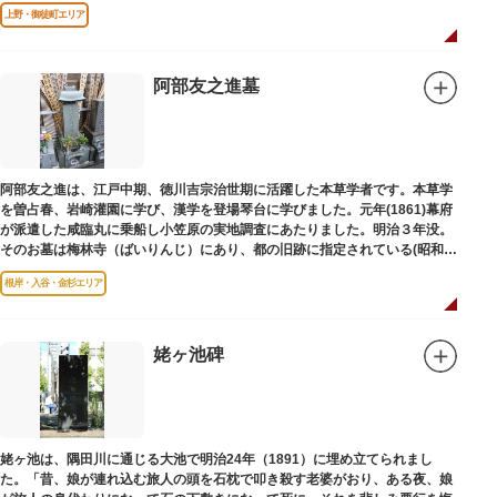
は博士の弟の像でした。
上野・御徒町エリア
阿部友之進墓
阿部友之進は、江戸中期、徳川吉宗治世期に活躍した本草学者です。本草学
を曽占春、岩崎灌園に学び、漢学を登場琴台に学びました。元年(1861)幕府
が派遣した咸臨丸に乗船し小笠原の実地調査にあたりました。明治３年没。
そのお墓は梅林寺（ばいりんじ）にあり、都の旧跡に指定されている(昭和３
年指定)。
根岸・入谷・金杉エリア
姥ヶ池碑
姥ヶ池は、隅田川に通じる大池で明治24年（1891）に埋め立てられまし
た。「昔、娘が連れ込む旅人の頭を石枕で叩き殺す老婆がおり、ある夜、娘