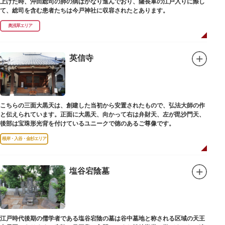
上げた時、沖田総司の肺の病はかなり進んでおり、薩長軍の江戸入りに際し
て、総司を含む患者たちは今戸神社に収容されたとあります。
奥浅草エリア
英信寺
こちらの三面大黒天は、創建した当初から安置されたもので、弘法大師の作
と伝えられています。正面に大黒天、向かって右は弁財天、左が毘沙門天、
後部は宝珠形光背を付けているユニークで徳のあるご尊像です。
根岸・入谷・金杉エリア
塩谷宕陰墓
江戸時代後期の儒学者である塩谷宕陰の墓は谷中墓地と称される区域の天王