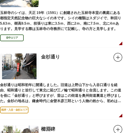
玉林寺のシイは、天正 19年（1591）に創建された玉林寺本堂の裏庭にある
都指定天然記念物の巨大なシイの木です。シイの種類はスダジイで、幹回り
5.63ｍ、樹高9.5ｍ、枝張りは東に3.5ｍ、西に2ｍ、南に7.5ｍ、北に4ｍあ
ります。見学する際は玉林寺の寺務所にて記帳し、寺の方と見学します。
谷中エリア
金杉通り
金杉通りは昭和初年に開通しました。旧道は上野山下から入谷口通りを経
由、昭和通りと並行して東北に延び三ノ輪で昭和通りと合流します。この道
を俗に「金杉通り」と呼びますが、昔はこの街道を奥州街道裏道と呼びまし
た。金杉の地名は、鎌倉時代に金曽木彦三郎という人物の姓から、初めは金
曽木、それが金杉に変わったものとされています。
根岸・入谷・金杉エリア
櫛淵碑