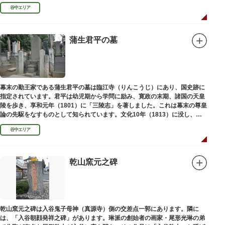
い絵画様式である多色刷り版画「錦絵」に描きました。
谷中エリア
蒲生君平の墓
幕末の勤王家である蒲生君平の墓は臨江寺（りんこうじ）にあり、国史跡に
指定されています。君平は幼児期から学問に励み、寛政の末期、諸国の天皇
陵を歩き、享和元年（1801）に「三陵志」を著しました。これは幕末の尊皇
論の先駆をなすものとして知られています。文化10年（1813）に没し、高
山彦三郎や林子平と共に「寛政三奇人」の一人にあげられています。
谷中エリア
乾山窯元之碑
乾山窯元之碑は入谷鬼子母神（真源寺）側の交差点一郭にあります。隣に
は、「入谷朝顔発祥之碑」があります。琳派の創始者の画家・尾形光琳の弟