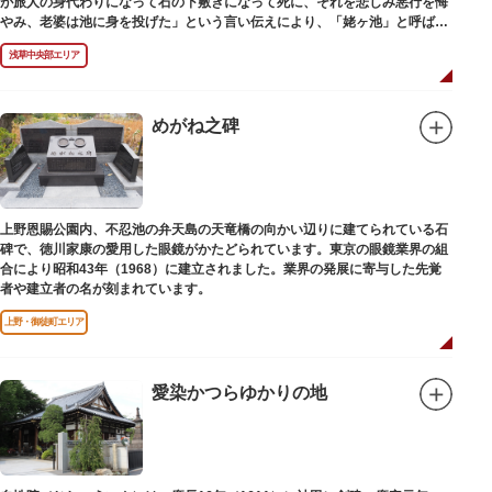
が旅人の身代わりになって石の下敷きになって死に、それを悲しみ悪行を悔
やみ、老婆は池に身を投げた」という言い伝えにより、「姥ヶ池」と呼ばれ
ていました。その碑は花川戸公園内にあります。
浅草中央部エリア
めがね之碑
上野恩賜公園内、不忍池の弁天島の天竜橋の向かい辺りに建てられている石
碑で、徳川家康の愛用した眼鏡がかたどられています。東京の眼鏡業界の組
合により昭和43年（1968）に建立されました。業界の発展に寄与した先覚
者や建立者の名が刻まれています。
上野・御徒町エリア
愛染かつらゆかりの地