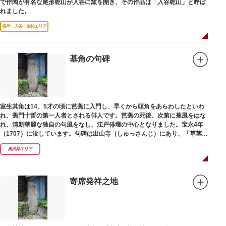
で作陶が有名な尾形乾山が入谷に窯を開き、その作品は「入谷乾山」と呼ば
れました。
根岸・入谷・金杉エリア
基角の句碑
室生其角は14、5才の頃に芭蕉に入門し、早くから頭角をあらわしたといわ
れ、蕉門十哲の第一人者とされる俳人です。芭蕉の死後、次第に蕉風をはな
れ、清新華麗な独自の句風をなし、江戸俳壇の中心となりました。宝永4年
（1707）に没しています。句碑は出山寺（しゅっさんじ）にあり、「草茎を
つつむ葉もなき 雲間哉」と刻まれています。
奥浅草エリア
寄席発祥之地