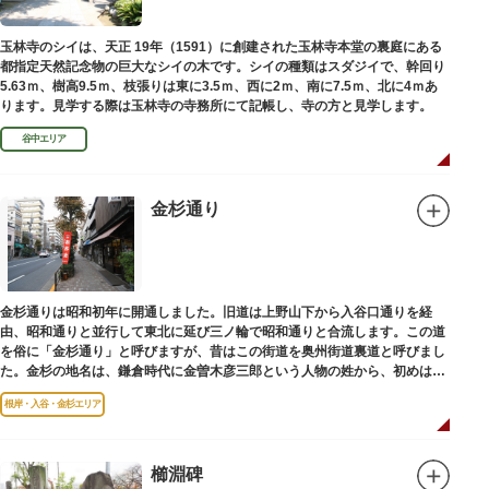
玉林寺のシイは、天正 19年（1591）に創建された玉林寺本堂の裏庭にある
都指定天然記念物の巨大なシイの木です。シイの種類はスダジイで、幹回り
5.63ｍ、樹高9.5ｍ、枝張りは東に3.5ｍ、西に2ｍ、南に7.5ｍ、北に4ｍあ
ります。見学する際は玉林寺の寺務所にて記帳し、寺の方と見学します。
谷中エリア
金杉通り
金杉通りは昭和初年に開通しました。旧道は上野山下から入谷口通りを経
由、昭和通りと並行して東北に延び三ノ輪で昭和通りと合流します。この道
を俗に「金杉通り」と呼びますが、昔はこの街道を奥州街道裏道と呼びまし
た。金杉の地名は、鎌倉時代に金曽木彦三郎という人物の姓から、初めは金
曽木、それが金杉に変わったものとされています。
根岸・入谷・金杉エリア
櫛淵碑