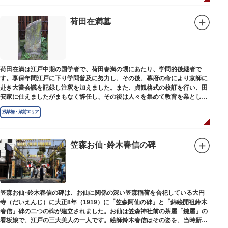
荷田在満墓
荷田在満は江戸中期の国学者で、荷田春満の甥にあたり、学問的後継者で
す。享保年間江戸に下り学問普及に努力し、その後、幕府の命により京師に
赴き大嘗会議を記録し注釈を加えました。また、貞観格式の校訂を行い、田
安家に仕えましたがまもなく辞任し、その後は人々を集めて教育を業としま
した。お墓は金竜寺（きんりゅうじ）境内にあります。
浅草橋・蔵前エリア
笠森お仙･鈴木春信の碑
笠森お仙･鈴木春信の碑は、お仙に関係の深い笠森稲荷を合祀している大円
寺（だいえんじ）に大正8年（1919）に「笠森阿仙の碑」と「錦絵開祖鈴木
春信」碑の二つの碑が建立されました。お仙は笠森神社前の茶屋「鍵屋」の
看板娘で、江戸の三大美人の一人です。絵師鈴木春信はその姿を、当時新し