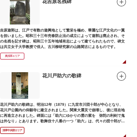
花吉原名残碑
吉原遊郭は、江戸で有数の遊興地として繁栄を極め、華麗な江戸文化の一翼
を担いました。昭和三十三年売春防止法の成立によって遊郭は廃止され、そ
の名残を記す碑は、昭和三十五年地域有志によって建てられたもので、碑文
は共立女子大学教授で俳人、古川柳研究家の山路閑古によるものです。
奥浅草エリア
花川戸助六の歌碑
花川戸助六の歌碑は、明治12年（1879）に九世市川団十郎が中心となり、
花川戸公園内の仰願寺に建立されました。関東大震災で崩壊し、後に現在地
に再造立されました。碑面には「助六にゆかりの雲の紫を 弥陀の利剣で鬼
は外なり」とあります。歌舞伎十八番の一つ「助六」は、代々の団十郎が伝
えていますが、助六の実像は不明です。
浅草中央部エリア