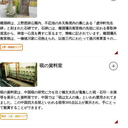
櫛淵碑は、上野恩師公園内、不忍池の弁天島境内の裏にある「虚沖軒先生
碑」と刻まれた石碑です。石碑には、櫛淵彌兵衛宣根の先祖に伝わる香取神
道流から、神道一心流を興すに至るまで、簡略に記されています。櫛淵彌兵
衛宣根は、一橋徳川家に召抱えられ、以後三代にわたって徳川将軍直々の護
衛役として仕えました。
上野・御徒町エリア
硯の資料室
硯の資料室は、中国硯の研究に力を注ぐ楠文夫氏が蒐集した硯・石印・水滴
等を展示した資料室です。中国では「硯は文人の魂」といわれ愛用されてき
ました。この中国四大名硯といわれる硯等300点以上が展示され、手にとっ
て観賞することができます。
根岸・入谷・金杉エリア