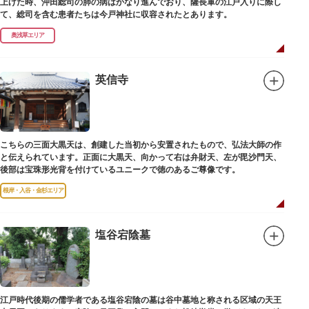
上げた時、沖田総司の肺の病はかなり進んでおり、薩長軍の江戸入りに際し
て、総司を含む患者たちは今戸神社に収容されたとあります。
奥浅草エリア
英信寺
こちらの三面大黒天は、創建した当初から安置されたもので、弘法大師の作
と伝えられています。正面に大黒天、向かって右は弁財天、左が毘沙門天、
後部は宝珠形光背を付けているユニークで徳のあるご尊像です。
根岸・入谷・金杉エリア
塩谷宕陰墓
江戸時代後期の儒学者である塩谷宕陰の墓は谷中墓地と称される区域の天王