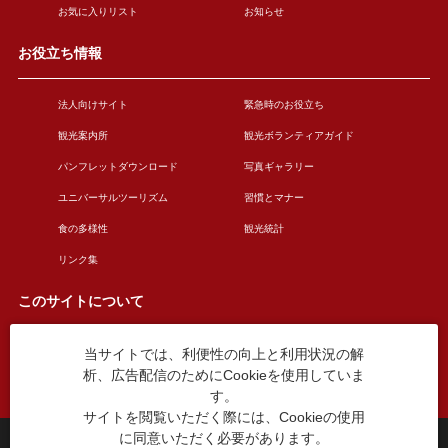
お気に入りリスト
お知らせ
お役立ち情報
法人向けサイト
緊急時のお役立ち
観光案内所
観光ボランティアガイド
パンフレットダウンロード
写真ギャラリー
ユニバーサルツーリズム
習慣とマナー
食の多様性
観光統計
リンク集
このサイトについて
当サイトでは、利便性の向上と利用状況の解
このサイトについて
広告掲載について
析、広告配信のためにCookieを使用していま
お問い合わせ
す。
サイトを閲覧いただく際には、Cookieの使用
に同意いただく必要があります。
台東区役所観光課