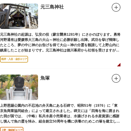
元三島神社
元三島神社の起源は、弘安の役（蒙古襲来1281年）にさかのぼります。勇将
河野通有は愛媛県大三島の大山～神社に必勝祈願し出陣。武功を挙げ帰陣し
たところ、夢の中に神のお告げを得て大山～神の分霊を観請して上野山内に
鎮座したことが始まりです。元三島神社は徳川幕府から社領を受けますが、
御用地となったために上野から浅草へ移転し、現在の地に至ります。
根岸・入谷・金杉エリア
魚塚
上野恩賜公園内の不忍池の弁天島にある石碑で、昭和51年（1976）に「東
京魚商業協同組合」によって建立されました。碑文には「四海を海に囲まれ
た我が国では、（中略）私共水産小売業者は、水揚げされる水産資源に感謝
し慎んで魚の霊を悼み、組合創立50周年を機に供養のためこの塚を建立しま
す」とあります。
上野・御徒町エリア