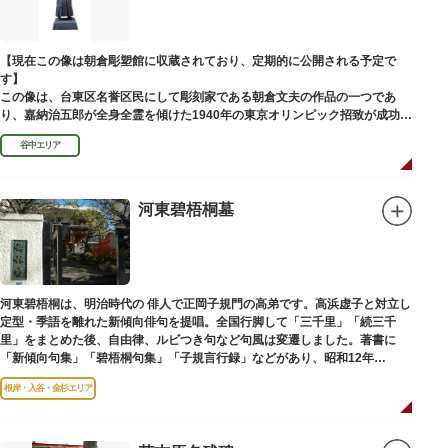
【現在この像は朝倉彫塑館に収蔵されており、定期的に公開される予定で
す】
この像は、台東区名誉区民にして彫刻家である朝倉文夫の作品の一つであ
り、嘉納治五郎が全身全霊を傾けた1940年の東京オリンピック招致が成功
（のちに返上）した、1936年に制作されました。
谷中エリア
朝倉文夫は、1907～1910年ころに嘉納と知り合ったと推察されます。その
後も縁があり、嘉納の人柄や骨格などを熟知していた朝倉は、嘉納の海外出
張中に本作を制作して周囲を驚かせました。しっかりした体幹を感じさせる
ポーズは、嘉納の柔道家としての「不動の姿勢」を意識したと思われます。
河東碧梧桐墓
河東碧梧桐は、明治時代の 俳人で正岡子規門の高弟です。高浜虚子と対立し
定型・季語を離れた新傾向俳句を提唱。全国行脚して「三千里」「続三千
里」をまとめた後、自由律、ルビつき句など句風は変遷しました。著書に
「新傾向句集」「碧梧桐句集」「子規言行録」などがあり、昭和12年
（1937）に没し、お墓は梅林寺（ばいりんじ）にあります。
根岸・入谷・金杉エリア