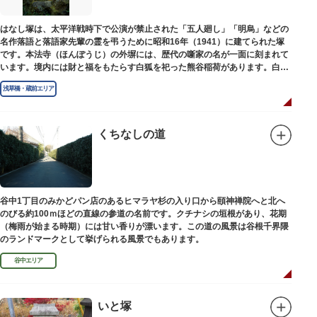
はなし塚は、太平洋戦時下で公演が禁止された「五人廻し」「明烏」などの
名作落語と落語家先輩の霊を弔うために昭和16年（1941）に建てられた塚
です。本法寺（ほんぽうじ）の外塀には、歴代の噺家の名が一面に刻まれて
います。境内には財と福をもたらす白狐を祀った熊谷稲荷があります。白狐
を祀った稲荷は全国に2ケ所しかない非常に珍しいものです。
浅草橋・蔵前エリア
くちなしの道
谷中1丁目のみかどパン店のあるヒマラヤ杉の入り口から頤神禅院へと北へ
のびる約100ｍほどの直線の参道の名前です。クチナシの垣根があり、花期
（梅雨が始まる時期）には甘い香りが漂います。この道の風景は谷根千界隈
のランドマークとして挙げられる風景でもあります。
谷中エリア
いと塚