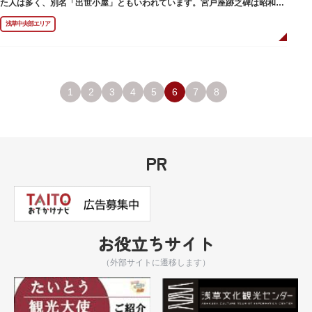
た人は多く、別名「出世小屋」ともいわれています。宮戸座跡之碑は昭和53
年（1978）に建てられました。
浅草中央部エリア
1
2
3
4
5
6
7
8
PR
お役立ちサイト
（外部サイトに遷移します）