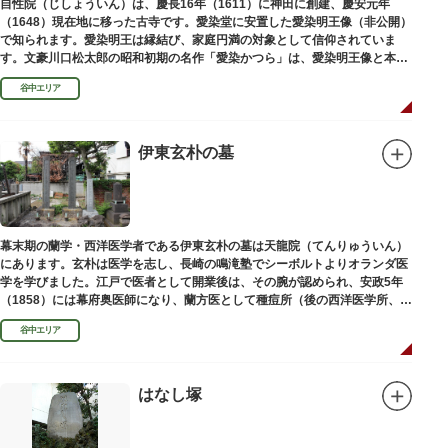
自性院（じしょういん）は、慶長16年（1611）に神田に創建、慶安元年
（1648）現在地に移った古寺です。愛染堂に安置した愛染明王像（非公開）
で知られます。愛染明王は縁結び、家庭円満の対象として信仰されていま
す。文豪川口松太郎の昭和初期の名作「愛染かつら」は、愛染明王像と本堂
前にあった桂の古木にヒントを得た作品だといわれます。
谷中エリア
伊東玄朴の墓
幕末期の蘭学・西洋医学者である伊東玄朴の墓は天龍院（てんりゅういん）
にあります。玄朴は医学を志し、長崎の鳴滝塾でシーボルトよりオランダ医
学を学びました。江戸で医者として開業後は、その腕が認められ、安政5年
（1858）には幕府奥医師になり、蘭方医として種痘所（後の西洋医学所、現
東京大学医学部）の開設などに尽力し、明治4年（1871）72歳で没しまし
谷中エリア
た。
はなし塚