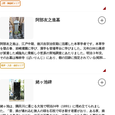
は博士の弟の像でした。
上野・御徒町エリア
阿部友之進墓
阿部友之進は、江戸中期、徳川吉宗治世期に活躍した本草学者です。本草学
を曽占春、岩崎灌園に学び、漢学を登場琴台に学びました。元年(1861)幕府
が派遣した咸臨丸に乗船し小笠原の実地調査にあたりました。明治３年没。
そのお墓は梅林寺（ばいりんじ）にあり、都の旧跡に指定されている(昭和３
年指定)。
根岸・入谷・金杉エリア
姥ヶ池碑
姥ヶ池は、隅田川に通じる大池で明治24年（1891）に埋め立てられまし
た。「昔、娘が連れ込む旅人の頭を石枕で叩き殺す老婆がおり、ある夜、娘