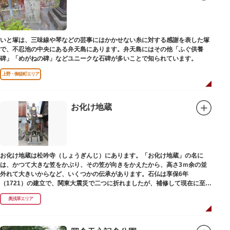
いと塚は、三味線や琴などの芸事にはかかせない糸に対する感謝を表した塚
で、不忍池の中央にある弁天島にあります。弁天島にはその他「ふぐ供養
碑」「めがねの碑」などユニークな石碑が多いことで知られています。
上野・御徒町エリア
お化け地蔵
お化け地蔵は松吟寺（しょうぎんじ）にあります。「お化け地蔵」の名に
は、かつて大きな笠をかぶり、その笠が向きをかえたから、高さ3ｍ余の並
外れて大きいからなど、いくつかの伝承があります。石仏は享保6年
（1721）の建立で、関東大震災で二つに折れましたが、補修して現在に至っ
ています。常夜灯は、寛政2年（1790）に建てられました。
奥浅草エリア