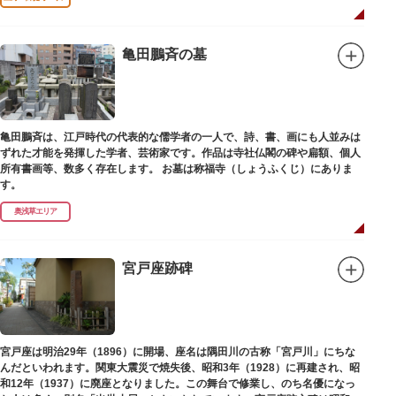
亀田鵬斉の墓
亀田鵬斉は、江戸時代の代表的な儒学者の一人で、詩、書、画にも人並みは
ずれた才能を発揮した学者、芸術家です。作品は寺社仏閣の碑や扁額、個人
所有書画等、数多く存在します。 お墓は称福寺（しょうふくじ）にありま
す。
奥浅草エリア
宮戸座跡碑
宮戸座は明治29年（1896）に開場、座名は隅田川の古称「宮戸川」にちな
んだといわれます。関東大震災で焼失後、昭和3年（1928）に再建され、昭
和12年（1937）に廃座となりました。この舞台で修業し、のち名優になっ