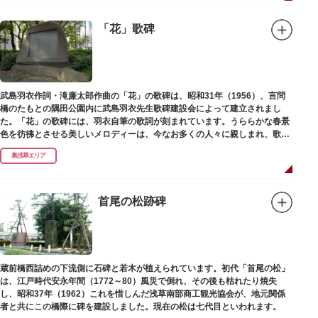
「花」歌碑
武島羽衣作詞・滝廉太郎作曲の「花」の歌碑は、昭和31年（1956）、言問
橋のたもとの隅田公園内に武島羽衣先生歌碑建設会によって建立されまし
た。「花」の歌碑には、羽衣自筆の歌詞が刻まれています。うららかな春景
色を彷彿とさせる美しいメロディーは、今なお多くの人々に親しまれ、歌い
つがれています。
奥浅草エリア
首尾の松跡碑
蔵前橋西詰めの下流側に石碑と若木が植えられています。初代「首尾の松」
は、江戸時代安永年間（1772～80）風災で倒れ、その後も枯れたり焼失
し、昭和37年（1962）これを惜しんだ浅草南部商工観光協会が、地元関係
者と共にこの橋際に碑を建設しました。現在の松は七代目といわれます。