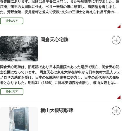
寺霊園にあります。宕陰は昌平黌に入門し、また松崎慊堂に学びました。遠
江掛川藩主の太田氏に仕え、ペリー来航の際に献策し、海防論を著しまし
た。芳野金陵、安井息軒と並んで安政･文久の三博士と称えられ昌平黌の教
授として多くの文人を育て、慶応3年 （1867）に没しました。
谷中エリア
岡倉天心宅跡
岡倉天心宅跡は、旧宅跡であり日本美術院のあった場所で現在、岡倉天心記
念公園になっています。 岡倉天心は東京大学在学中から日本美術の恩人フェ
ノロサの感化を受け、日本の伝統美術復興に努力し、日本の近代美術の先駆
者となりました。明治31（1898）に日本美術院を創設し、横山大観をはじ
め優れた画家を世に送り出しました。
谷中エリア
横山大観顕彰碑