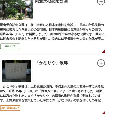
岡倉天心記念公園
岡倉天心記念公園は、横山大観らと日本美術院を創設し、日本の伝統美術の
復興に努力した岡倉天心の邸宅兼、日本美術院跡に台東区が作った公園で、
昭和42年（1967）に開園しました。約700平方ｍの小さな公園です。園内に
は岡倉天心を記念した六角堂が建ち、堂内には平櫛田中作の天心坐像が安置
されています。
谷中エリア
「かなりや」歌碑
「かなりや」歌碑は、上野恩賜公園内、不忍池弁天島の天龍橋手前にある歌
碑で、昭和35年（1960）に「西條八十会」によって建立されました。碑面
には忘れた唄を思い出す「かなりや」の四番の歌詞が自筆で刻まれていま
す。上野東照宮を散策していた時にこの「かなりや」の唄を作ったのを記念
してこの地に建てられました。
上野・御徒町エリア