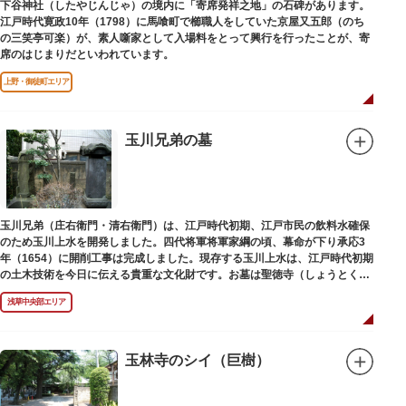
下谷神社（したやじんじゃ）の境内に「寄席発祥之地」の石碑があります。
江戸時代寛政10年（1798）に馬喰町で櫛職人をしていた京屋又五郎（のち
の三笑亭可楽）が、素人噺家として入場料をとって興行を行ったことが、寄
席のはじまりだといわれています。
上野・御徒町エリア
玉川兄弟の墓
玉川兄弟（庄右衛門・清右衛門）は、江戸時代初期、江戸市民の飲料水確保
のため玉川上水を開発しました。四代将軍将軍家綱の頃、幕命が下り承応3
年（1654）に開削工事は完成しました。現存する玉川上水は、江戸時代初期
の土木技術を今日に伝える貴重な文化財です。お墓は聖徳寺（しょうとく
じ）にあります。
浅草中央部エリア
玉林寺のシイ（巨樹）