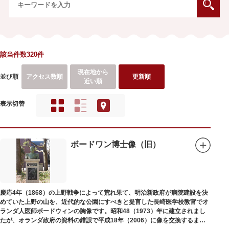
該当件数320件
現在地から
並び順
アクセス数順
更新順
近い順
表示切替
ボードワン博士像（旧）
慶応4年（1868）の上野戦争によって荒れ果て、明治新政府が病院建設を決
めていた上野の山を、近代的な公園にすべきと提言した長崎医学校教官でオ
ランダ人医師ボードウィンの胸像です。昭和48（1973）年に建立されまし
たが、オランダ政府の資料の錯誤で平成18年（2006）に像を交換するまで