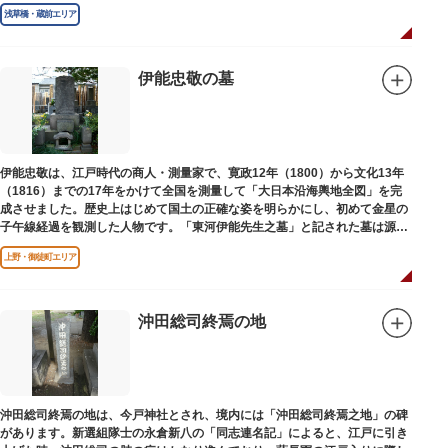
浅草橋・蔵前エリア
伊能忠敬の墓
伊能忠敬は、江戸時代の商人・測量家で、寛政12年（1800）から文化13年
（1816）までの17年をかけて全国を測量して「大日本沿海輿地全図」を完
成させました。歴史上はじめて国土の正確な姿を明らかにし、初めて金星の
子午線経過を観測した人物です。「東河伊能先生之墓」と記された墓は源空
寺（げんくうじ）にあります。
上野・御徒町エリア
沖田総司終焉の地
沖田総司終焉の地は、今戸神社とされ、境内には「沖田総司終焉之地」の碑
があります。新選組隊士の永倉新八の「同志連名記」によると、江戸に引き