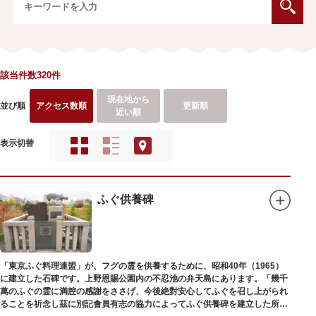
該当件数320件
現在地から
並び順
アクセス数順
更新順
近い順
表示切替
ふぐ供養碑
「東京ふぐ料理連盟」が、フグの霊を供養するために、昭和40年（1965）
に建立した石碑です。上野恩賜公園内の不忍池の弁天島にあります。「幾千
萬のふぐの霊に満腔の感謝をささげ、今後絶對安心してふぐを召し上がられ
ることを祈念し茲に別記會員有志の協力によってふぐ供養碑を建立した所以