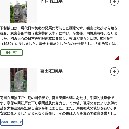
下村観山墓
下村観山は、現代日本美術の発展に寄与した画家です。観山は幼少から絵を
好み、東京美術学校（東京芸術大学）に学び、卒業後、同校助教授となりま
した。岡倉天心の日本美術院創立に参加し、横山大観らと活躍、昭和5年
（1930）に没しました。歴史を題材としたものを得意とし、「弱法師」は代
表作です。お墓は安立寺（あんりゅうじ）にあります。
谷中エリア
荷田在満墓
荷田在満は江戸中期の国学者で、荷田春満の甥にあたり、学問的後継者で
す。享保年間江戸に下り学問普及に努力し、その後、幕府の命により京師に
赴き大嘗会議を記録し注釈を加えました。また、貞観格式の校訂を行い、田
安家に仕えましたがまもなく辞任し、その後は人々を集めて教育を業としま
した。お墓は金竜寺（きんりゅうじ）境内にあります。
浅草橋・蔵前エリア