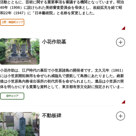
活動とともに、芸術に関する重要事項を審議する機関となっています。明治
40年（1906）に設けられた美術審査委員会を母体とし、改組拡充を経て昭
和22年（1947）に「日本藝術院」と名称を変更しました。
上野・御徒町エリア
小花作助墓
小花作助は、江戸時代の幕臣で小笠原諸島の開発者です。文久元年（1861）
には小笠原開拓御用を命ぜられ咸臨丸で渡航して島務にあたりました。維新
後は小笠原島内務省出張所の初代所長を命ぜられました。遺品は小笠原の実
体を明らかにする貴重な資料として、東京都有形文化財に指定されていま
す。お墓は谷中霊園にあります。
谷中エリア
不動板碑