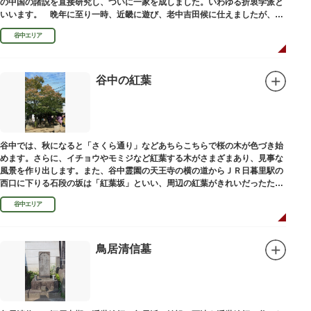
の中国の諸説を直接研究し、ついに一家を成しました。いわゆる折衷学派と
いいます。 晩年に至り一時、近畿に遊び、老中吉田候に仕えましたが、前
田家に賓使としてまぬかれ、三百石を給せられました。
谷中エリア
谷中の紅葉
谷中では、秋になると「さくら通り」などあちらこちらで桜の木が色づき始
めます。さらに、イチョウやモミジなど紅葉する木がさまざまあり、見事な
風景を作り出します。また、谷中霊園の天王寺の横の道からＪＲ日暮里駅の
西口に下りる石段の坂は「紅葉坂」といい、周辺の紅葉がきれいだったため
このように命名されたという説があります。
谷中エリア
鳥居清信墓