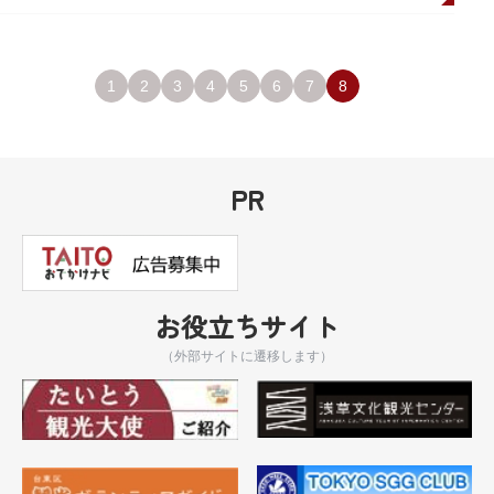
1
2
3
4
5
6
7
8
PR
お役立ちサイト
（外部サイトに遷移します）