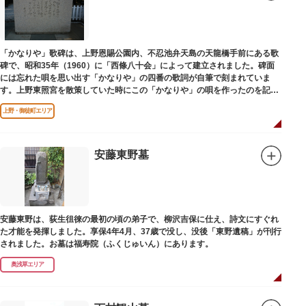
「かなりや」歌碑は、上野恩賜公園内、不忍池弁天島の天龍橋手前にある歌
碑で、昭和35年（1960）に「西條八十会」によって建立されました。碑面
には忘れた唄を思い出す「かなりや」の四番の歌詞が自筆で刻まれていま
す。上野東照宮を散策していた時にこの「かなりや」の唄を作ったのを記念
してこの地に建てられました。
上野・御徒町エリア
安藤東野墓
安藤東野は、荻生徂徠の最初の頃の弟子で、柳沢吉保に仕え、詩文にすぐれ
た才能を発揮しました。享保4年4月、37歳で没し、没後「東野遺稿」が刊行
されました。お墓は福寿院（ふくじゅいん）にあります。
奥浅草エリア