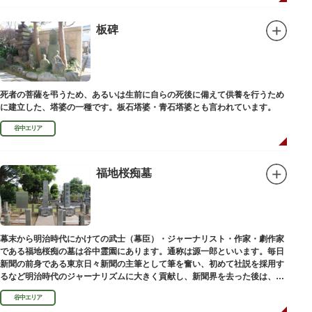
板碑
死者の菩薩を弔うため、あるいは生前に自らの死後に備えて供養を行うため
に建立した、塔婆の一種です。板石塔婆・青石塔婆とも言われています。
谷中エリア
福地桜痴墓
幕末から明治時代にかけての武士（幕臣）・ジャーナリスト・作家・劇作家
である福地桜痴の墓は谷中霊園にあります。通称は源一郎といいます。毎日
新聞の前身である東京日々新聞の主筆として筆を奮い、初めて社説を採用す
るなど明治時代のジャーナリズムに大きく貢献し、新聞界を去った後は、文
学者として活躍しました。
谷中エリア