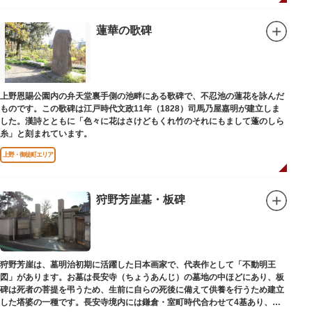
蓮華の歌碑
上野恩賜公園内の弁天堂裏手側の池畔にある歌碑で、不忍池の蓮花を詠んだ
ものです。この歌碑は江戸時代文政11年（1828）司馬乃屋嘉明が建立しま
した。漢詩とともに「色々に花はさけどもくれ竹のそれにもまして蓬のしら
糸」と刻まれています。
上野・御徒町エリア
狩野芳崖墓・板碑
狩野芳崖は、墓明治初期に活躍した日本画家で、代表作として「不動明王
図」があります。お墓は長安寺（ちょうあんじ）の墓地の中ほどにあり、板
碑は死者の菩提を弔うため、生前に自らの死後に備えて供養を行うため建立
した塔婆の一種です。長安寺境内には鎌倉・室町時代合わせて4基あり、