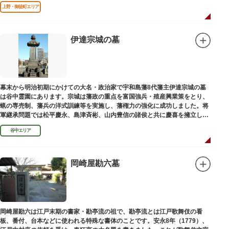
であります」と刻まれています。
上野・御徒町エリア
伊達宗城の墓
幕末から明治初期にかけての大名・政治家で宇和島藩8代藩主伊達宗城の墓
は谷中霊園にあります。宗城は藩政の重点を富国強兵・殖産興業策をとり、
蝋の専売制、藩兵の洋式訓練等を実施し、藩権力の強化に成功しました。将
軍継承問題では松平慶永、島津斉彬、山内豊信の諸侯と共に慶喜を擁立し
（幕末の四賢候といわれます）幕政改革を志す一橋派の有力メンバーとなっ
谷中エリア
て活躍しました。
岡崎屋勘六墓
岡崎屋勘六は江戸末期の書家・勘亭流の祖で、勘亭流とは江戸歌舞伎の看
板、番付、台本などに使われる特殊な書体のことです。安永8年（1779）、