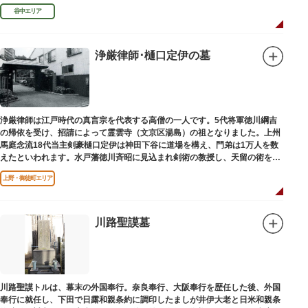
「長安寺板碑」として台東区の有形文化財に指定されています。
谷中エリア
浄厳律師･樋口定伊の墓
浄厳律師は江戸時代の真言宗を代表する高僧の一人です。5代将軍徳川綱吉
の帰依を受け、招請によって霊雲寺（文京区湯島）の祖となりました。上州
馬庭念流18代当主剣豪樋口定伊は神田下谷に道場を構え、門弟は1万人を数
えたといわれます。水戸藩徳川斉昭に見込まれ剣術の教授し、天留の術を創
案しました。お墓は妙極院（みょうごくいん）にあります。
上野・御徒町エリア
川路聖謨墓
川路聖謨トルは、幕末の外国奉行。奈良奉行、大阪奉行を歴任した後、外国
奉行に就任し、下田で日露和親条約に調印したましが井伊大老と日米和親条