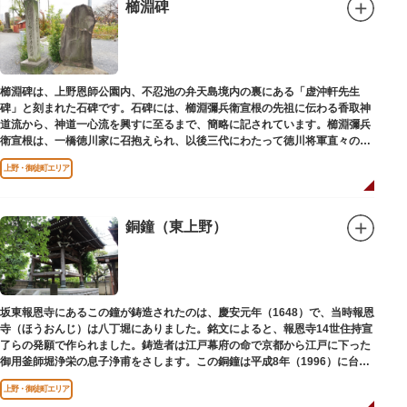
櫛淵碑
櫛淵碑は、上野恩師公園内、不忍池の弁天島境内の裏にある「虚沖軒先生
碑」と刻まれた石碑です。石碑には、櫛淵彌兵衛宣根の先祖に伝わる香取神
道流から、神道一心流を興すに至るまで、簡略に記されています。櫛淵彌兵
衛宣根は、一橋徳川家に召抱えられ、以後三代にわたって徳川将軍直々の護
衛役として仕えました。
上野・御徒町エリア
銅鐘（東上野）
坂東報恩寺にあるこの鐘が鋳造されたのは、慶安元年（1648）で、当時報恩
寺（ほうおんじ）は八丁堀にありました。銘文によると、報恩寺14世住持宣
了らの発願で作られました。鋳造者は江戸幕府の命で京都から江戸に下った
御用釜師堀浄栄の息子浄甫をさします。この銅鐘は平成8年（1996）に台東
区有形文化財として登載されました。
上野・御徒町エリア