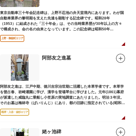
東京自動車三十年会記念碑は、上野不忍池の弁天堂境内にあります。わが国
自動車業界の黎明期を支えた先達を顕彰する記念碑です。昭和28年
（1953）に結成された「三十年会」は、その当時業界歴が30年以上の方々
で構成され、会の名の由来となっています。この記念碑は昭和50年
（1975）に同会が建立しました。
上野・御徒町エリア
阿部友之進墓
阿部友之進は、江戸中期、徳川吉宗治世期に活躍した本草学者です。本草学
を曽占春、岩崎灌園に学び、漢学を登場琴台に学びました。元年(1861)幕府
が派遣した咸臨丸に乗船し小笠原の実地調査にあたりました。明治３年没。
そのお墓は梅林寺（ばいりんじ）にあり、都の旧跡に指定されている(昭和３
年指定)。
根岸・入谷・金杉エリア
姥ヶ池碑