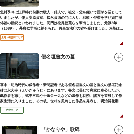
北村季吟は江戸時代前期の歌人・俳人で、祖父・父を継いで医学を業として
いましたが、俳人安原貞室、松永貞徳の門に入り、和歌・俳諧を学び貞門派
俳諧の新鋭といわれました。同門は松尾芭蕉らを輩出しました。元禄2年
（1689）、幕府歌学所に補せられ、再昌院法印の称を受けました。お墓は正
慶寺（しょうけいじ）にあります。
上野・御徒町エリア
假名垣魯文の墓
幕末・明治時代の戯作者・新聞記者である假名垣魯文の墓と魯文の猫塔記念
碑は永久寺（えいきゅうじ）にあります。魯文は長じて商家に奉公したが、
戯作者を志し、式亭三馬や十返舎一九などの戯作を耽読、諸方を遊歴して作
家生活に入りました。その後、世相を風刺した作品を発表し、明治開花期の
花形作家となりました。墓石には、聖観音を線刻した板碑がはめ込まれてい
谷中エリア
ます。
「かなりや」歌碑