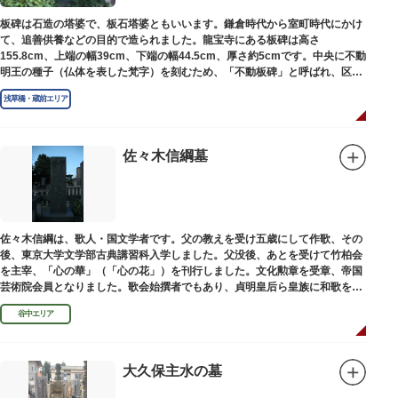
板碑は石造の塔婆で、板石塔婆ともいいます。鎌倉時代から室町時代にかけ
て、追善供養などの目的で造られました。龍宝寺にある板碑は高さ
155.8cm、上端の幅39cm、下端の幅44.5cm、厚さ約5cmです。中央に不動
明王の種子（仏体を表した梵字）を刻むため、「不動板碑」と呼ばれ、区内
現存の板碑を代表するもののひとつです。
浅草橋・蔵前エリア
佐々木信綱墓
佐々木信綱は、歌人・国文学者です。父の教えを受け五歳にして作歌、その
後、東京大学文学部古典講習科入学しました。父没後、あとを受けて竹柏会
を主宰、「心の華」（「心の花」）を刊行しました。文化勲章を受章、帝国
芸術院会員となりました。歌会始撰者でもあり、貞明皇后ら皇族に和歌を指
導しました。そのお墓は谷中霊園にあります。
谷中エリア
大久保主水の墓