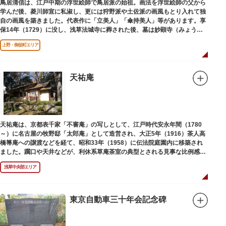
鳥居清信は、江戸中期の浮世絵師で鳥居派の始祖。画法を浮世絵師の父から
学んだ後、菱川師宣に私淑し、更には狩野派や土佐派の画風もとり入れて独
自の画風を築きました。代表作に「立美人」「傘持美人」等があります。享
保14年（1729）に没し、浅草法城寺に葬された後、墓は妙顕寺（みょうけ
んじ）に移されました。
上野・御徒町エリア
天祐庵
天祐庵は、京都表千家「不審庵」の写しとして、江戸時代安永年間（1780
～）に名古屋の牧野邸「太郎庵」として造営され、大正5年（1916）茶人高
橋箒庵への譲渡などを経て、昭和33年（1958）に伝法院庭園内に移築され
ました。躙口や天井などが、利休系草庵茶室の典型とされる見事な比例感を
醸し出しています。
浅草中央部エリア
東京自動車三十年会記念碑