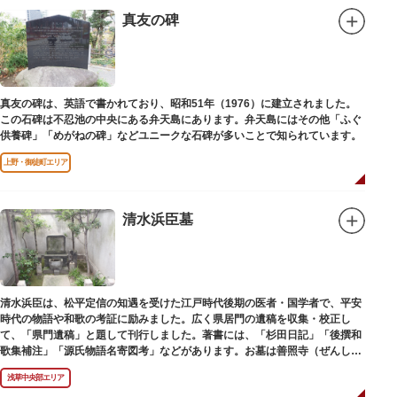
真友の碑
真友の碑は、英語で書かれており、昭和51年（1976）に建立されました。
この石碑は不忍池の中央にある弁天島にあります。弁天島にはその他「ふぐ
供養碑」「めがねの碑」などユニークな石碑が多いことで知られています。
上野・御徒町エリア
清水浜臣墓
清水浜臣は、松平定信の知遇を受けた江戸時代後期の医者・国学者で、平安
時代の物語や和歌の考証に励みました。広く県居門の遺稿を収集・校正し
て、「県門遺稿」と題して刊行しました。著書には、「杉田日記」「後撰和
歌集補注」「源氏物語名寄図考」などがあります。お墓は善照寺（ぜんしょ
うじ）境内にあります。
浅草中央部エリア