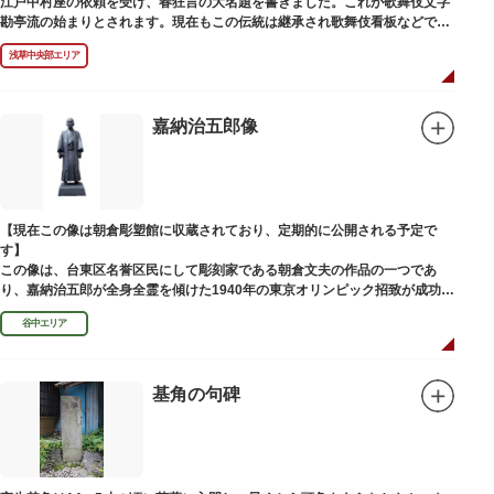
江戸中村座の依頼を受け、春狂言の大名題を書きました。これが歌舞伎文字
勘亭流の始まりとされます。現在もこの伝統は継承され歌舞伎看板などで使
われています。 お墓は清光寺（せいこうじ）境内にあります。
浅草中央部エリア
嘉納治五郎像
【現在この像は朝倉彫塑館に収蔵されており、定期的に公開される予定で
す】
この像は、台東区名誉区民にして彫刻家である朝倉文夫の作品の一つであ
り、嘉納治五郎が全身全霊を傾けた1940年の東京オリンピック招致が成功
（のちに返上）した、1936年に制作されました。
谷中エリア
朝倉文夫は、1907～1910年ころに嘉納と知り合ったと推察されます。その
後も縁があり、嘉納の人柄や骨格などを熟知していた朝倉は、嘉納の海外出
張中に本作を制作して周囲を驚かせました。しっかりした体幹を感じさせる
ポーズは、嘉納の柔道家としての「不動の姿勢」を意識したと思われます。
基角の句碑