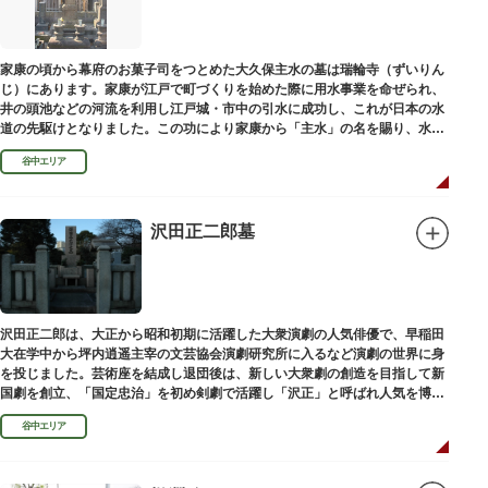
家康の頃から幕府のお菓子司をつとめた大久保主水の墓は瑞輪寺（ずいりん
じ）にあります。家康が江戸で町づくりを始めた際に用水事業を命ぜられ、
井の頭池などの河流を利用し江戸城・市中の引水に成功し、これが日本の水
道の先駆けとなりました。この功により家康から「主水」の名を賜り、水は
濁らざるを尊しとして「もんと」と読むようになったといわれます。
谷中エリア
沢田正二郎墓
沢田正二郎は、大正から昭和初期に活躍した大衆演劇の人気俳優で、早稲田
大在学中から坪内逍遥主宰の文芸協会演劇研究所に入るなど演劇の世界に身
を投じました。芸術座を結成し退団後は、新しい大衆劇の創造を目指して新
国劇を創立、「国定忠治」を初め剣劇で活躍し「沢正」と呼ばれ人気を博し
ました。お墓は谷中霊園にあります。
谷中エリア