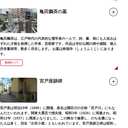
亀田鵬斉の墓
亀田鵬斉は、江戸時代の代表的な儒学者の一人で、詩、書、画にも人並みは
ずれた才能を発揮した学者、芸術家です。作品は寺社仏閣の碑や扁額、個人
所有書画等、数多く存在します。 お墓は称福寺（しょうふくじ）にありま
す。
奥浅草エリア
宮戸座跡碑
宮戸座は明治29年（1896）に開場、座名は隅田川の古称「宮戸川」にちな
んだといわれます。関東大震災で焼失後、昭和3年（1928）に再建され、昭
和12年（1937）に廃座となりました。この舞台で修業し、のち名優になっ
た人は多く、別名「出世小屋」ともいわれています。宮戸座跡之碑は昭和53