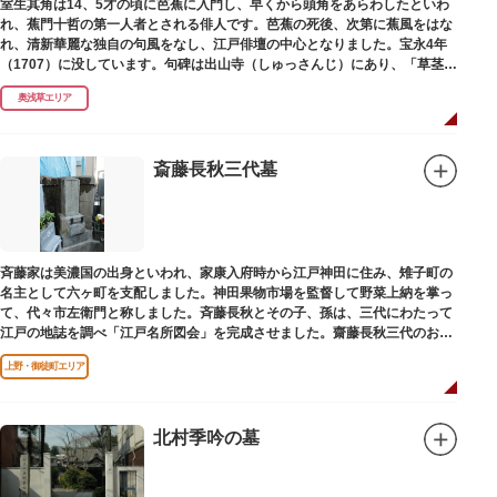
室生其角は14、5才の頃に芭蕉に入門し、早くから頭角をあらわしたといわ
れ、蕉門十哲の第一人者とされる俳人です。芭蕉の死後、次第に蕉風をはな
れ、清新華麗な独自の句風をなし、江戸俳壇の中心となりました。宝永4年
（1707）に没しています。句碑は出山寺（しゅっさんじ）にあり、「草茎を
つつむ葉もなき 雲間哉」と刻まれています。
奥浅草エリア
斎藤長秋三代墓
斉藤家は美濃国の出身といわれ、家康入府時から江戸神田に住み、雉子町の
名主として六ヶ町を支配しました。神田果物市場を監督して野菜上納を掌っ
て、代々市左衛門と称しました。斉藤長秋とその子、孫は、三代にわたって
江戸の地誌を調べ「江戸名所図会」を完成させました。齋藤長秋三代のお墓
は法善寺（ほうぜんじ）にあります。
上野・御徒町エリア
北村季吟の墓