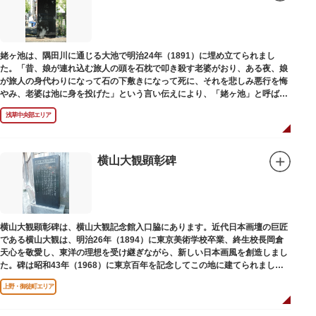
姥ヶ池は、隅田川に通じる大池で明治24年（1891）に埋め立てられまし
た。「昔、娘が連れ込む旅人の頭を石枕で叩き殺す老婆がおり、ある夜、娘
が旅人の身代わりになって石の下敷きになって死に、それを悲しみ悪行を悔
やみ、老婆は池に身を投げた」という言い伝えにより、「姥ヶ池」と呼ばれ
ていました。その碑は花川戸公園内にあります。
浅草中央部エリア
横山大観顕彰碑
横山大観顕彰碑は、横山大観記念館入口脇にあります。近代日本画壇の巨匠
である横山大観は、明治26年（1894）に東京美術学校卒業、終生校長岡倉
天心を敬愛し、東洋の理想を受け継ぎながら、新しい日本画風を創造しまし
た。碑は昭和43年（1968）に東京百年を記念してこの地に建てられまし
た。
上野・御徒町エリア