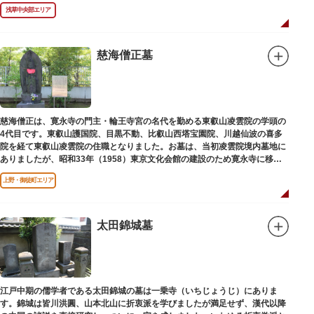
年（1978）に建てられました。
浅草中央部エリア
慈海僧正墓
慈海僧正は、寛永寺の門主・輪王寺宮の名代を勤める東叡山凌雲院の学頭の
4代目です。東叡山護国院、目黒不動、比叡山西塔宝園院、川越仙波の喜多
院を経て東叡山凌雲院の住職となりました。お墓は、当初凌雲院境内墓地に
ありましたが、昭和33年（1958）東京文化会館の建設のため寛永寺に移築
されました。
上野・御徒町エリア
太田錦城墓
江戸中期の儒学者である太田錦城の墓は一乗寺（いちじょうじ）にありま
す。錦城は皆川洪圓、山本北山に折衷派を学びましたが満足せず、漢代以降