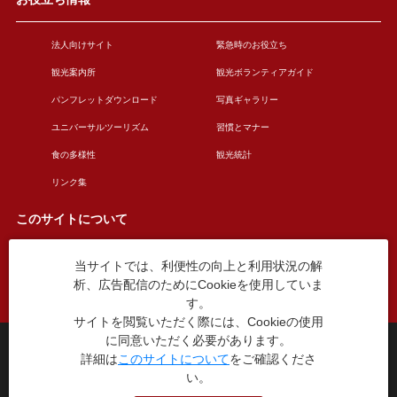
法人向けサイト
緊急時のお役立ち
観光案内所
観光ボランティアガイド
パンフレットダウンロード
写真ギャラリー
ユニバーサルツーリズム
習慣とマナー
食の多様性
観光統計
リンク集
このサイトについて
当サイトでは、利便性の向上と利用状況の解
このサイトについて
広告掲載について
析、広告配信のためにCookieを使用していま
お問い合わせ
す。
サイトを閲覧いただく際には、Cookieの使用
に同意いただく必要があります。
台東区役所観光課
詳細は
このサイトについて
をご確認くださ
〒110-8615 東京都台東区東上野4丁目5番6号
い。
TEL：03-5246-1151
（平日8:30〜17:15 土日祝休み）