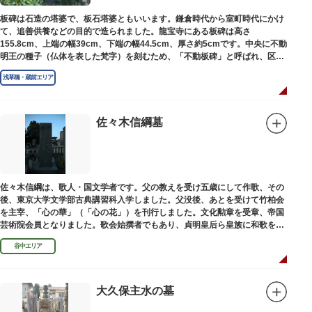
板碑は石造の塔婆で、板石塔婆ともいいます。鎌倉時代から室町時代にかけ
て、追善供養などの目的で造られました。龍宝寺にある板碑は高さ
155.8cm、上端の幅39cm、下端の幅44.5cm、厚さ約5cmです。中央に不動
明王の種子（仏体を表した梵字）を刻むため、「不動板碑」と呼ばれ、区内
現存の板碑を代表するもののひとつです。
浅草橋・蔵前エリア
佐々木信綱墓
佐々木信綱は、歌人・国文学者です。父の教えを受け五歳にして作歌、その
後、東京大学文学部古典講習科入学しました。父没後、あとを受けて竹柏会
を主宰、「心の華」（「心の花」）を刊行しました。文化勲章を受章、帝国
芸術院会員となりました。歌会始撰者でもあり、貞明皇后ら皇族に和歌を指
導しました。そのお墓は谷中霊園にあります。
谷中エリア
大久保主水の墓