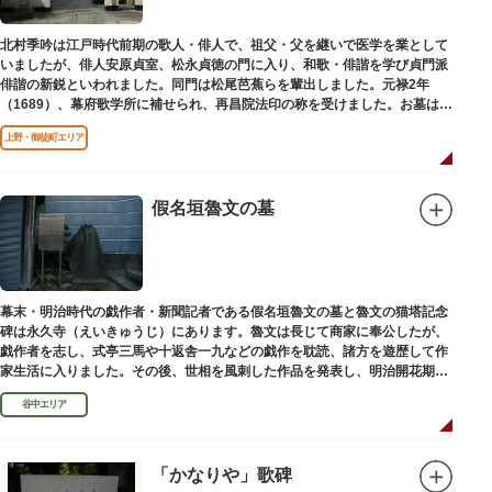
北村季吟は江戸時代前期の歌人・俳人で、祖父・父を継いで医学を業として
いましたが、俳人安原貞室、松永貞徳の門に入り、和歌・俳諧を学び貞門派
俳諧の新鋭といわれました。同門は松尾芭蕉らを輩出しました。元禄2年
（1689）、幕府歌学所に補せられ、再昌院法印の称を受けました。お墓は正
慶寺（しょうけいじ）にあります。
上野・御徒町エリア
假名垣魯文の墓
幕末・明治時代の戯作者・新聞記者である假名垣魯文の墓と魯文の猫塔記念
碑は永久寺（えいきゅうじ）にあります。魯文は長じて商家に奉公したが、
戯作者を志し、式亭三馬や十返舎一九などの戯作を耽読、諸方を遊歴して作
家生活に入りました。その後、世相を風刺した作品を発表し、明治開花期の
花形作家となりました。墓石には、聖観音を線刻した板碑がはめ込まれてい
谷中エリア
ます。
「かなりや」歌碑