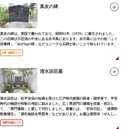
真友の碑
真友の碑は、英語で書かれており、昭和51年（1976）に建立されました。
この石碑は不忍池の中央にある弁天島にあります。弁天島にはその他「ふぐ
供養碑」「めがねの碑」などユニークな石碑が多いことで知られています。
上野・御徒町エリア
清水浜臣墓
清水浜臣は、松平定信の知遇を受けた江戸時代後期の医者・国学者で、平安
時代の物語や和歌の考証に励みました。広く県居門の遺稿を収集・校正し
て、「県門遺稿」と題して刊行しました。著書には、「杉田日記」「後撰和
歌集補注」「源氏物語名寄図考」などがあります。お墓は善照寺（ぜんしょ
うじ）境内にあります。
浅草中央部エリア