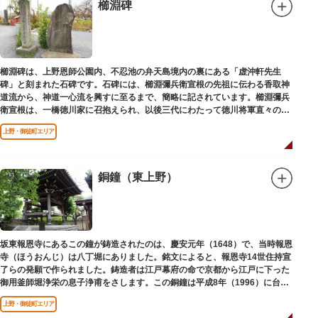
櫛淵碑
櫛淵碑は、上野恩師公園内、不忍池の弁天島境内の裏にある「虚沖軒先生
碑」と刻まれた石碑です。石碑には、櫛淵彌兵衛宣根の先祖に伝わる香取神
道流から、神道一心流を興すに至るまで、簡略に記されています。櫛淵彌兵
衛宣根は、一橋徳川家に召抱えられ、以後三代にわたって徳川将軍直々の護
衛役として仕えました。
上野・御徒町エリア
銅鐘（東上野）
坂東報恩寺にあるこの鐘が鋳造されたのは、慶安元年（1648）で、当時報恩
寺（ほうおんじ）は八丁堀にありました。銘文によると、報恩寺14世住持宣
了らの発願で作られました。鋳造者は江戸幕府の命で京都から江戸に下った
御用釜師堀浄栄の息子浄甫をさします。この銅鐘は平成8年（1996）に台東
区有形文化財として登載されました。
上野・御徒町エリア