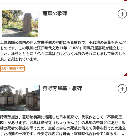
蓮華の歌碑
上野恩賜公園内の弁天堂裏手側の池畔にある歌碑で、不忍池の蓮花を詠んだ
ものです。この歌碑は江戸時代文政11年（1828）司馬乃屋嘉明が建立しま
した。漢詩とともに「色々に花はさけどもくれ竹のそれにもまして蓬のしら
糸」と刻まれています。
上野・御徒町エリア
狩野芳崖墓・板碑
狩野芳崖は、墓明治初期に活躍した日本画家で、代表作として「不動明王
図」があります。お墓は長安寺（ちょうあんじ）の墓地の中ほどにあり、板
碑は死者の菩提を弔うため、生前に自らの死後に備えて供養を行うため建立
した塔婆の一種です。長安寺境内には鎌倉・室町時代合わせて4基あり、