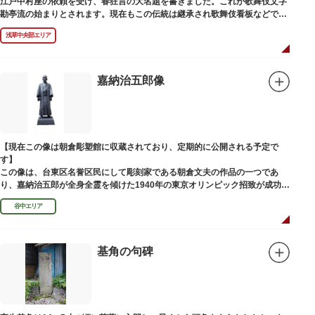
江戸中村座の依頼を受け、春狂言の大名題を書きました。これが歌舞伎文字
勘亭流の始まりとされます。現在もこの伝統は継承され歌舞伎看板などで使
われています。 お墓は清光寺（せいこうじ）境内にあります。
浅草中央部エリア
嘉納治五郎像
【現在この像は朝倉彫塑館に収蔵されており、定期的に公開される予定で
す】
この像は、台東区名誉区民にして彫刻家である朝倉文夫の作品の一つであ
り、嘉納治五郎が全身全霊を傾けた1940年の東京オリンピック招致が成功
（のちに返上）した、1936年に制作されました。
谷中エリア
朝倉文夫は、1907～1910年ころに嘉納と知り合ったと推察されます。その
後も縁があり、嘉納の人柄や骨格などを熟知していた朝倉は、嘉納の海外出
張中に本作を制作して周囲を驚かせました。しっかりした体幹を感じさせる
ポーズは、嘉納の柔道家としての「不動の姿勢」を意識したと思われます。
基角の句碑