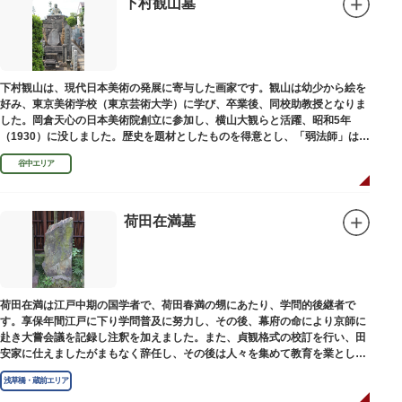
下村観山墓
下村観山は、現代日本美術の発展に寄与した画家です。観山は幼少から絵を
好み、東京美術学校（東京芸術大学）に学び、卒業後、同校助教授となりま
した。岡倉天心の日本美術院創立に参加し、横山大観らと活躍、昭和5年
（1930）に没しました。歴史を題材としたものを得意とし、「弱法師」は代
表作です。お墓は安立寺（あんりゅうじ）にあります。
谷中エリア
荷田在満墓
荷田在満は江戸中期の国学者で、荷田春満の甥にあたり、学問的後継者で
す。享保年間江戸に下り学問普及に努力し、その後、幕府の命により京師に
赴き大嘗会議を記録し注釈を加えました。また、貞観格式の校訂を行い、田
安家に仕えましたがまもなく辞任し、その後は人々を集めて教育を業としま
した。お墓は金竜寺（きんりゅうじ）境内にあります。
浅草橋・蔵前エリア