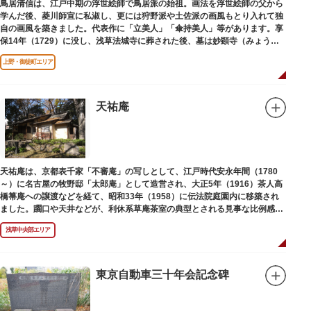
鳥居清信は、江戸中期の浮世絵師で鳥居派の始祖。画法を浮世絵師の父から
学んだ後、菱川師宣に私淑し、更には狩野派や土佐派の画風もとり入れて独
自の画風を築きました。代表作に「立美人」「傘持美人」等があります。享
保14年（1729）に没し、浅草法城寺に葬された後、墓は妙顕寺（みょうけ
んじ）に移されました。
上野・御徒町エリア
天祐庵
天祐庵は、京都表千家「不審庵」の写しとして、江戸時代安永年間（1780
～）に名古屋の牧野邸「太郎庵」として造営され、大正5年（1916）茶人高
橋箒庵への譲渡などを経て、昭和33年（1958）に伝法院庭園内に移築され
ました。躙口や天井などが、利休系草庵茶室の典型とされる見事な比例感を
醸し出しています。
浅草中央部エリア
東京自動車三十年会記念碑