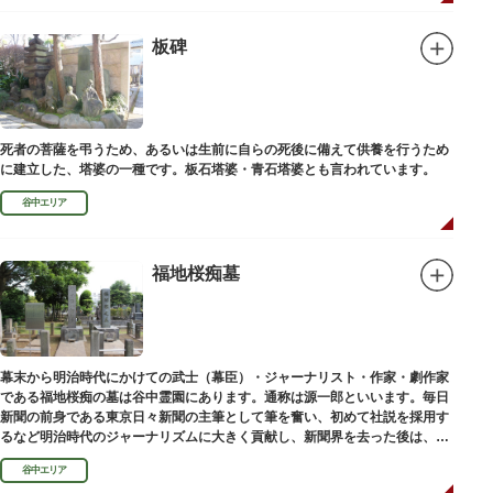
板碑
死者の菩薩を弔うため、あるいは生前に自らの死後に備えて供養を行うため
に建立した、塔婆の一種です。板石塔婆・青石塔婆とも言われています。
谷中エリア
福地桜痴墓
幕末から明治時代にかけての武士（幕臣）・ジャーナリスト・作家・劇作家
である福地桜痴の墓は谷中霊園にあります。通称は源一郎といいます。毎日
新聞の前身である東京日々新聞の主筆として筆を奮い、初めて社説を採用す
るなど明治時代のジャーナリズムに大きく貢献し、新聞界を去った後は、文
学者として活躍しました。
谷中エリア