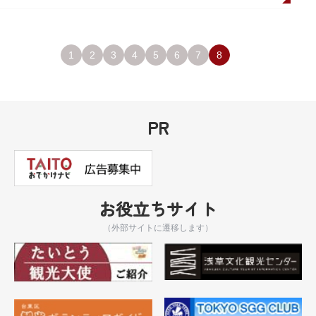
1
2
3
4
5
6
7
8
PR
お役立ちサイト
（外部サイトに遷移します）