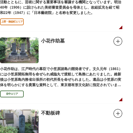
活動とともに、芸術に関する重要事項を審議する機関となっています。明治
40年（1906）に設けられた美術審査委員会を母体とし、改組拡充を経て昭
和22年（1947）に「日本藝術院」と名称を変更しました。
上野・御徒町エリア
小花作助墓
小花作助は、江戸時代の幕臣で小笠原諸島の開発者です。文久元年（1861）
には小笠原開拓御用を命ぜられ咸臨丸で渡航して島務にあたりました。維新
後は小笠原島内務省出張所の初代所長を命ぜられました。遺品は小笠原の実
体を明らかにする貴重な資料として、東京都有形文化財に指定されていま
す。お墓は谷中霊園にあります。
谷中エリア
不動板碑