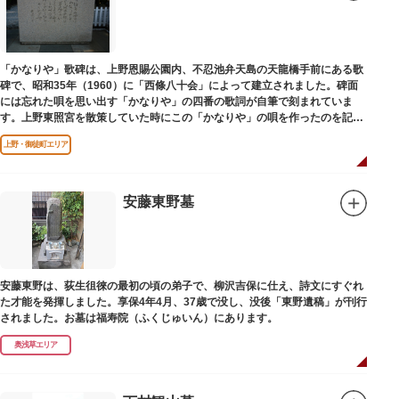
「かなりや」歌碑は、上野恩賜公園内、不忍池弁天島の天龍橋手前にある歌
碑で、昭和35年（1960）に「西條八十会」によって建立されました。碑面
には忘れた唄を思い出す「かなりや」の四番の歌詞が自筆で刻まれていま
す。上野東照宮を散策していた時にこの「かなりや」の唄を作ったのを記念
してこの地に建てられました。
上野・御徒町エリア
安藤東野墓
安藤東野は、荻生徂徠の最初の頃の弟子で、柳沢吉保に仕え、詩文にすぐれ
た才能を発揮しました。享保4年4月、37歳で没し、没後「東野遺稿」が刊行
されました。お墓は福寿院（ふくじゅいん）にあります。
奥浅草エリア