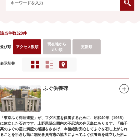
該当件数320件
現在地から
並び順
アクセス数順
更新順
近い順
表示切替
ふぐ供養碑
「東京ふぐ料理連盟」が、フグの霊を供養するために、昭和40年（1965）
に建立した石碑です。上野恩賜公園内の不忍池の弁天島にあります。「幾千
萬のふぐの霊に満腔の感謝をささげ、今後絶對安心してふぐを召し上がられ
ることを祈念し茲に別記會員有志の協力によってふぐ供養碑を建立した所以