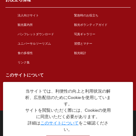
法人向けサイト
緊急時のお役立ち
観光案内所
観光ボランティアガイド
パンフレットダウンロード
写真ギャラリー
ユニバーサルツーリズム
習慣とマナー
食の多様性
観光統計
リンク集
このサイトについて
当サイトでは、利便性の向上と利用状況の解
このサイトについて
広告掲載について
析、広告配信のためにCookieを使用していま
お問い合わせ
す。
サイトを閲覧いただく際には、Cookieの使用
に同意いただく必要があります。
台東区役所観光課
詳細は
このサイトについて
をご確認くださ
〒110-8615 東京都台東区東上野4丁目5番6号
い。
TEL：03-5246-1151
（平日8:30〜17:15 土日祝休み）