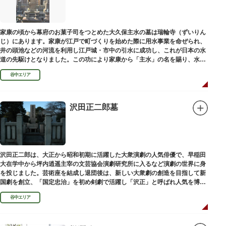
家康の頃から幕府のお菓子司をつとめた大久保主水の墓は瑞輪寺（ずいりん
じ）にあります。家康が江戸で町づくりを始めた際に用水事業を命ぜられ、
井の頭池などの河流を利用し江戸城・市中の引水に成功し、これが日本の水
道の先駆けとなりました。この功により家康から「主水」の名を賜り、水は
濁らざるを尊しとして「もんと」と読むようになったといわれます。
谷中エリア
沢田正二郎墓
沢田正二郎は、大正から昭和初期に活躍した大衆演劇の人気俳優で、早稲田
大在学中から坪内逍遥主宰の文芸協会演劇研究所に入るなど演劇の世界に身
を投じました。芸術座を結成し退団後は、新しい大衆劇の創造を目指して新
国劇を創立、「国定忠治」を初め剣劇で活躍し「沢正」と呼ばれ人気を博し
ました。お墓は谷中霊園にあります。
谷中エリア