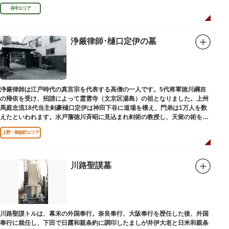
「長安寺板碑」として台東区の有形文化財に指定されています。
谷中エリア
浄厳律師･樋口定伊の墓
浄厳律師は江戸時代の真言宗を代表する高僧の一人です。5代将軍徳川綱吉
の帰依を受け、招請によって霊雲寺（文京区湯島）の祖となりました。上州
馬庭念流18代当主剣豪樋口定伊は神田下谷に道場を構え、門弟は1万人を数
えたといわれます。水戸藩徳川斉昭に見込まれ剣術の教授し、天留の術を創
案しました。お墓は妙極院（みょうごくいん）にあります。
上野・御徒町エリア
川路聖謨墓
川路聖謨トルは、幕末の外国奉行。奈良奉行、大阪奉行を歴任した後、外国
奉行に就任し、下田で日露和親条約に調印したましが井伊大老と日米和親条