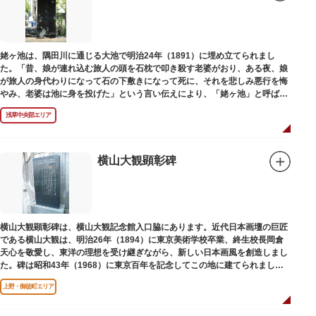
姥ヶ池は、隅田川に通じる大池で明治24年（1891）に埋め立てられまし
た。「昔、娘が連れ込む旅人の頭を石枕で叩き殺す老婆がおり、ある夜、娘
が旅人の身代わりになって石の下敷きになって死に、それを悲しみ悪行を悔
やみ、老婆は池に身を投げた」という言い伝えにより、「姥ヶ池」と呼ばれ
ていました。その碑は花川戸公園内にあります。
浅草中央部エリア
横山大観顕彰碑
横山大観顕彰碑は、横山大観記念館入口脇にあります。近代日本画壇の巨匠
である横山大観は、明治26年（1894）に東京美術学校卒業、終生校長岡倉
天心を敬愛し、東洋の理想を受け継ぎながら、新しい日本画風を創造しまし
た。碑は昭和43年（1968）に東京百年を記念してこの地に建てられまし
た。
上野・御徒町エリア