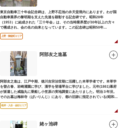
東京自動車三十年会記念碑は、上野不忍池の弁天堂境内にあります。わが国
自動車業界の黎明期を支えた先達を顕彰する記念碑です。昭和28年
（1953）に結成された「三十年会」は、その当時業界歴が30年以上の方々
で構成され、会の名の由来となっています。この記念碑は昭和50年
（1975）に同会が建立しました。
上野・御徒町エリア
阿部友之進墓
阿部友之進は、江戸中期、徳川吉宗治世期に活躍した本草学者です。本草学
を曽占春、岩崎灌園に学び、漢学を登場琴台に学びました。元年(1861)幕府
が派遣した咸臨丸に乗船し小笠原の実地調査にあたりました。明治３年没。
そのお墓は梅林寺（ばいりんじ）にあり、都の旧跡に指定されている(昭和３
年指定)。
根岸・入谷・金杉エリア
姥ヶ池碑