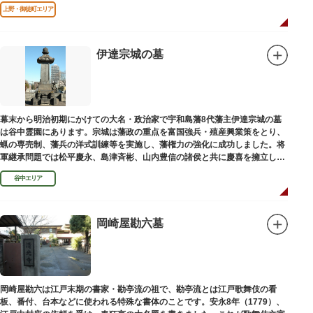
であります」と刻まれています。
上野・御徒町エリア
伊達宗城の墓
幕末から明治初期にかけての大名・政治家で宇和島藩8代藩主伊達宗城の墓
は谷中霊園にあります。宗城は藩政の重点を富国強兵・殖産興業策をとり、
蝋の専売制、藩兵の洋式訓練等を実施し、藩権力の強化に成功しました。将
軍継承問題では松平慶永、島津斉彬、山内豊信の諸侯と共に慶喜を擁立し
（幕末の四賢候といわれます）幕政改革を志す一橋派の有力メンバーとなっ
谷中エリア
て活躍しました。
岡崎屋勘六墓
岡崎屋勘六は江戸末期の書家・勘亭流の祖で、勘亭流とは江戸歌舞伎の看
板、番付、台本などに使われる特殊な書体のことです。安永8年（1779）、