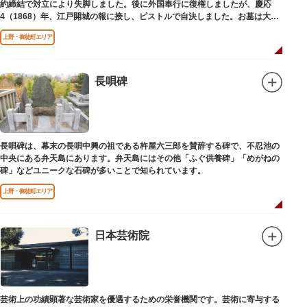
約締結で対立により失脚しました。後に外国奉行に復権しましたが、慶応
4（1868）年、江戸開城の報に接し、ピストルで自決しました。お墓は大正
寺（たいしょうじ）にあります。
上野・御徒町エリア
長唄碑
長唄碑は、幕末の長唄中興の祖である杵屋六三郎を賛辞する碑で、不忍池の
中央にある弁天島にあります。弁天島にはその他「ふぐ供養碑」「めがねの
碑」などユニークな石碑が多いことで知られています。
上野・御徒町エリア
日本芸術院
芸術上の功績顕著な芸術家を優遇するための栄誉機関です。芸術に寄与する