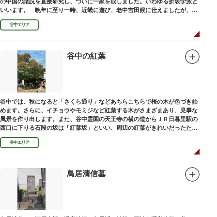
の中国の諸説を直接研究し、ついに一家を成しました。いわゆる折衷学派と
いいます。 晩年に至り一時、近畿に遊び、老中吉田候に仕えましたが、前
田家に賓使としてまぬかれ、三百石を給せられました。
谷中エリア
谷中の紅葉
谷中では、秋になると「さくら通り」などあちらこちらで桜の木が色づき始
めます。さらに、イチョウやモミジなど紅葉する木がさまざまあり、見事な
風景を作り出します。また、谷中霊園の天王寺の横の道からＪＲ日暮里駅の
西口に下りる石段の坂は「紅葉坂」といい、周辺の紅葉がきれいだったため
このように命名されたという説があります。
谷中エリア
鳥居清信墓