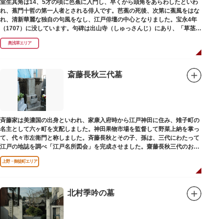
室生其角は14、5才の頃に芭蕉に入門し、早くから頭角をあらわしたといわ
れ、蕉門十哲の第一人者とされる俳人です。芭蕉の死後、次第に蕉風をはな
れ、清新華麗な独自の句風をなし、江戸俳壇の中心となりました。宝永4年
（1707）に没しています。句碑は出山寺（しゅっさんじ）にあり、「草茎を
つつむ葉もなき 雲間哉」と刻まれています。
奥浅草エリア
斎藤長秋三代墓
斉藤家は美濃国の出身といわれ、家康入府時から江戸神田に住み、雉子町の
名主として六ヶ町を支配しました。神田果物市場を監督して野菜上納を掌っ
て、代々市左衛門と称しました。斉藤長秋とその子、孫は、三代にわたって
江戸の地誌を調べ「江戸名所図会」を完成させました。齋藤長秋三代のお墓
は法善寺（ほうぜんじ）にあります。
上野・御徒町エリア
北村季吟の墓