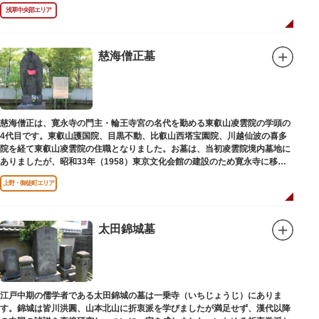
年（1978）に建てられました。
浅草中央部エリア
慈海僧正墓
慈海僧正は、寛永寺の門主・輪王寺宮の名代を勤める東叡山凌雲院の学頭の
4代目です。東叡山護国院、目黒不動、比叡山西塔宝園院、川越仙波の喜多
院を経て東叡山凌雲院の住職となりました。お墓は、当初凌雲院境内墓地に
ありましたが、昭和33年（1958）東京文化会館の建設のため寛永寺に移築
されました。
上野・御徒町エリア
太田錦城墓
江戸中期の儒学者である太田錦城の墓は一乗寺（いちじょうじ）にありま
す。錦城は皆川洪圓、山本北山に折衷派を学びましたが満足せず、漢代以降