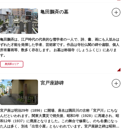
亀田鵬斉の墓
亀田鵬斉は、江戸時代の代表的な儒学者の一人で、詩、書、画にも人並みは
ずれた才能を発揮した学者、芸術家です。作品は寺社仏閣の碑や扁額、個人
所有書画等、数多く存在します。 お墓は称福寺（しょうふくじ）にありま
す。
奥浅草エリア
宮戸座跡碑
宮戸座は明治29年（1896）に開場、座名は隅田川の古称「宮戸川」にちな
んだといわれます。関東大震災で焼失後、昭和3年（1928）に再建され、昭
和12年（1937）に廃座となりました。この舞台で修業し、のち名優になっ
た人は多く、別名「出世小屋」ともいわれています。宮戸座跡之碑は昭和53