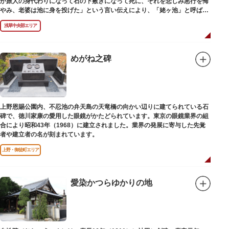
が旅人の身代わりになって石の下敷きになって死に、それを悲しみ悪行を悔
やみ、老婆は池に身を投げた」という言い伝えにより、「姥ヶ池」と呼ばれ
ていました。その碑は花川戸公園内にあります。
浅草中央部エリア
めがね之碑
上野恩賜公園内、不忍池の弁天島の天竜橋の向かい辺りに建てられている石
碑で、徳川家康の愛用した眼鏡がかたどられています。東京の眼鏡業界の組
合により昭和43年（1968）に建立されました。業界の発展に寄与した先覚
者や建立者の名が刻まれています。
上野・御徒町エリア
愛染かつらゆかりの地