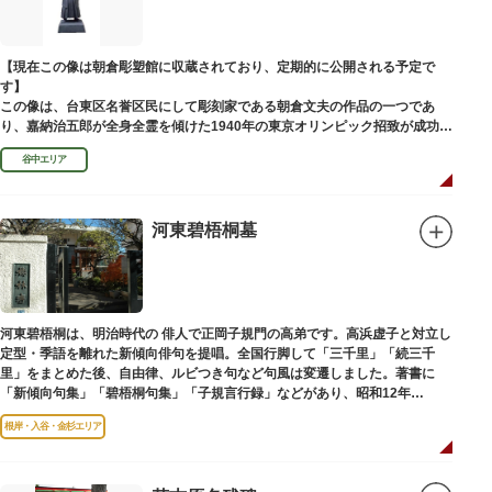
【現在この像は朝倉彫塑館に収蔵されており、定期的に公開される予定で
す】
この像は、台東区名誉区民にして彫刻家である朝倉文夫の作品の一つであ
り、嘉納治五郎が全身全霊を傾けた1940年の東京オリンピック招致が成功
（のちに返上）した、1936年に制作されました。
谷中エリア
朝倉文夫は、1907～1910年ころに嘉納と知り合ったと推察されます。その
後も縁があり、嘉納の人柄や骨格などを熟知していた朝倉は、嘉納の海外出
張中に本作を制作して周囲を驚かせました。しっかりした体幹を感じさせる
ポーズは、嘉納の柔道家としての「不動の姿勢」を意識したと思われます。
河東碧梧桐墓
河東碧梧桐は、明治時代の 俳人で正岡子規門の高弟です。高浜虚子と対立し
定型・季語を離れた新傾向俳句を提唱。全国行脚して「三千里」「続三千
里」をまとめた後、自由律、ルビつき句など句風は変遷しました。著書に
「新傾向句集」「碧梧桐句集」「子規言行録」などがあり、昭和12年
（1937）に没し、お墓は梅林寺（ばいりんじ）にあります。
根岸・入谷・金杉エリア