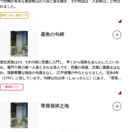
で作陶が有名な尾形乾山が入谷に窯を開き、その作品は「入谷乾山」と呼ば
れました。
根岸・入谷・金杉エリア
基角の句碑
室生其角は14、5才の頃に芭蕉に入門し、早くから頭角をあらわしたといわ
れ、蕉門十哲の第一人者とされる俳人です。芭蕉の死後、次第に蕉風をはな
れ、清新華麗な独自の句風をなし、江戸俳壇の中心となりました。宝永4年
（1707）に没しています。句碑は出山寺（しゅっさんじ）にあり、「草茎を
つつむ葉もなき 雲間哉」と刻まれています。
奥浅草エリア
寄席発祥之地