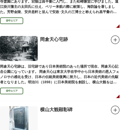
寺霊園にあります。宕陰は昌平黌に入門し、また松崎慊堂に学びました。遠
江掛川藩主の太田氏に仕え、ペリー来航の際に献策し、海防論を著しまし
た。芳野金陵、安井息軒と並んで安政･文久の三博士と称えられ昌平黌の教
授として多くの文人を育て、慶応3年 （1867）に没しました。
谷中エリア
岡倉天心宅跡
岡倉天心宅跡は、旧宅跡であり日本美術院のあった場所で現在、岡倉天心記
念公園になっています。 岡倉天心は東京大学在学中から日本美術の恩人フェ
ノロサの感化を受け、日本の伝統美術復興に努力し、日本の近代美術の先駆
者となりました。明治31（1898）に日本美術院を創設し、横山大観をはじ
め優れた画家を世に送り出しました。
谷中エリア
横山大観顕彰碑