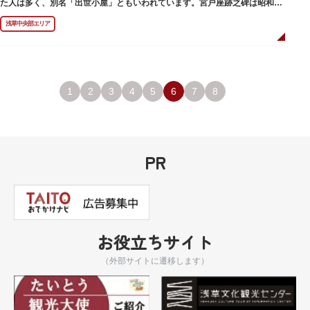
た人は多く、別名「出世小屋」ともいわれています。宮戸座跡之碑は昭和53
年（1978）に建てられました。
浅草中央部エリア
1
2
3
4
5
6
7
8
PR
お役立ちサイト
（外部サイトに遷移します）