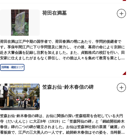
荷田在満墓
荷田在満は江戸中期の国学者で、荷田春満の甥にあたり、学問的後継者で
す。享保年間江戸に下り学問普及に努力し、その後、幕府の命により京師に
赴き大嘗会議を記録し注釈を加えました。また、貞観格式の校訂を行い、田
安家に仕えましたがまもなく辞任し、その後は人々を集めて教育を業としま
した。お墓は金竜寺（きんりゅうじ）境内にあります。
浅草橋・蔵前エリア
笠森お仙･鈴木春信の碑
笠森お仙･鈴木春信の碑は、お仙に関係の深い笠森稲荷を合祀している大円
寺（だいえんじ）に大正8年（1919）に「笠森阿仙の碑」と「錦絵開祖鈴木
春信」碑の二つの碑が建立されました。お仙は笠森神社前の茶屋「鍵屋」の
看板娘で、江戸の三大美人の一人です。絵師鈴木春信はその姿を、当時新し