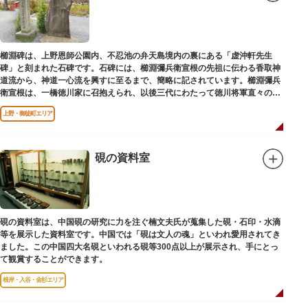
櫛淵碑は、上野恩師公園内、不忍池の弁天島境内の裏にある「虚沖軒先生
碑」と刻まれた石碑です。石碑には、櫛淵彌兵衛宣根の先祖に伝わる香取神
道流から、神道一心流を興すに至るまで、簡略に記されています。櫛淵彌兵
衛宣根は、一橋徳川家に召抱えられ、以後三代にわたって徳川将軍直々の護
衛役として仕えました。
上野・御徒町エリア
硯の資料室
硯の資料室は、中国硯の研究に力を注ぐ楠文夫氏が蒐集した硯・石印・水滴
等を展示した資料室です。中国では「硯は文人の魂」といわれ愛用されてき
ました。この中国四大名硯といわれる硯等300点以上が展示され、手にとっ
て観賞することができます。
根岸・入谷・金杉エリア