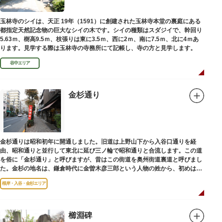
玉林寺のシイは、天正 19年（1591）に創建された玉林寺本堂の裏庭にある
都指定天然記念物の巨大なシイの木です。シイの種類はスダジイで、幹回り
5.63ｍ、樹高9.5ｍ、枝張りは東に3.5ｍ、西に2ｍ、南に7.5ｍ、北に4ｍあ
ります。見学する際は玉林寺の寺務所にて記帳し、寺の方と見学します。
谷中エリア
金杉通り
金杉通りは昭和初年に開通しました。旧道は上野山下から入谷口通りを経
由、昭和通りと並行して東北に延び三ノ輪で昭和通りと合流します。この道
を俗に「金杉通り」と呼びますが、昔はこの街道を奥州街道裏道と呼びまし
た。金杉の地名は、鎌倉時代に金曽木彦三郎という人物の姓から、初めは金
曽木、それが金杉に変わったものとされています。
根岸・入谷・金杉エリア
櫛淵碑