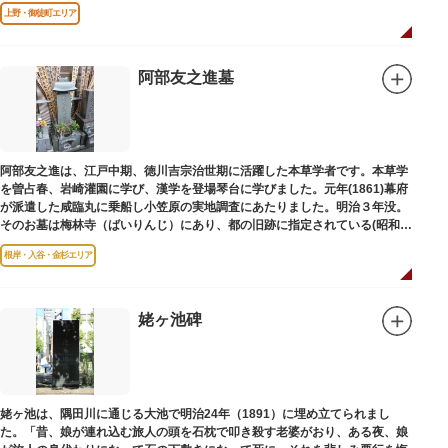
は博士の弟の像でした。
上野・御徒町エリア
阿部友之進墓
阿部友之進は、江戸中期、徳川吉宗治世期に活躍した本草学者です。本草学
を曽占春、岩崎灌園に学び、漢学を登場琴台に学びました。元年(1861)幕府
が派遣した咸臨丸に乗船し小笠原の実地調査にあたりました。明治３年没。
そのお墓は梅林寺（ばいりんじ）にあり、都の旧跡に指定されている(昭和３
年指定)。
根岸・入谷・金杉エリア
姥ヶ池碑
姥ヶ池は、隅田川に通じる大池で明治24年（1891）に埋め立てられまし
た。「昔、娘が連れ込む旅人の頭を石枕で叩き殺す老婆がおり、ある夜、娘