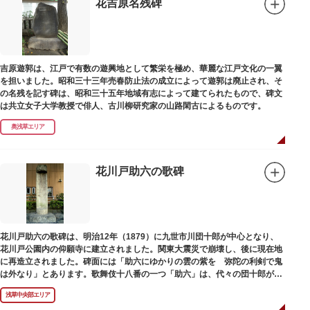
花吉原名残碑
吉原遊郭は、江戸で有数の遊興地として繁栄を極め、華麗な江戸文化の一翼
を担いました。昭和三十三年売春防止法の成立によって遊郭は廃止され、そ
の名残を記す碑は、昭和三十五年地域有志によって建てられたもので、碑文
は共立女子大学教授で俳人、古川柳研究家の山路閑古によるものです。
奥浅草エリア
花川戸助六の歌碑
花川戸助六の歌碑は、明治12年（1879）に九世市川団十郎が中心となり、
花川戸公園内の仰願寺に建立されました。関東大震災で崩壊し、後に現在地
に再造立されました。碑面には「助六にゆかりの雲の紫を 弥陀の利剣で鬼
は外なり」とあります。歌舞伎十八番の一つ「助六」は、代々の団十郎が伝
えていますが、助六の実像は不明です。
浅草中央部エリア