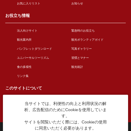
お気に入りリスト
お知らせ
お役立ち情報
法人向けサイト
緊急時のお役立ち
観光案内所
観光ボランティアガイド
パンフレットダウンロード
写真ギャラリー
ユニバーサルツーリズム
習慣とマナー
食の多様性
観光統計
リンク集
このサイトについて
当サイトでは、利便性の向上と利用状況の解
このサイトについて
広告掲載について
析、広告配信のためにCookieを使用していま
お問い合わせ
す。
サイトを閲覧いただく際には、Cookieの使用
に同意いただく必要があります。
台東区役所観光課