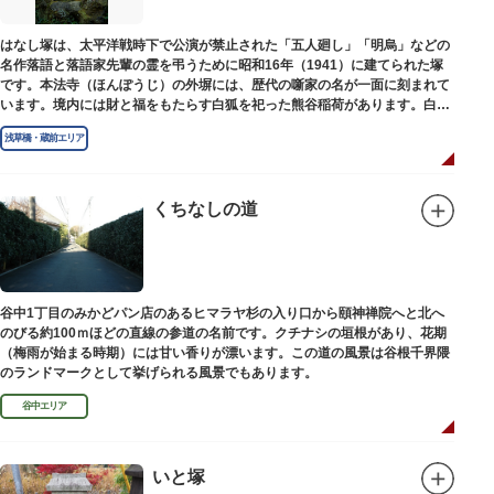
はなし塚は、太平洋戦時下で公演が禁止された「五人廻し」「明烏」などの
名作落語と落語家先輩の霊を弔うために昭和16年（1941）に建てられた塚
です。本法寺（ほんぽうじ）の外塀には、歴代の噺家の名が一面に刻まれて
います。境内には財と福をもたらす白狐を祀った熊谷稲荷があります。白狐
を祀った稲荷は全国に2ケ所しかない非常に珍しいものです。
浅草橋・蔵前エリア
くちなしの道
谷中1丁目のみかどパン店のあるヒマラヤ杉の入り口から頤神禅院へと北へ
のびる約100ｍほどの直線の参道の名前です。クチナシの垣根があり、花期
（梅雨が始まる時期）には甘い香りが漂います。この道の風景は谷根千界隈
のランドマークとして挙げられる風景でもあります。
谷中エリア
いと塚