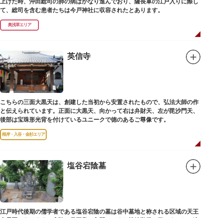
上げた時、沖田総司の肺の病はかなり進んでおり、薩長軍の江戸入りに際し
て、総司を含む患者たちは今戸神社に収容されたとあります。
奥浅草エリア
英信寺
こちらの三面大黒天は、創建した当初から安置されたもので、弘法大師の作
と伝えられています。正面に大黒天、向かって右は弁財天、左が毘沙門天、
後部は宝珠形光背を付けているユニークで徳のあるご尊像です。
根岸・入谷・金杉エリア
塩谷宕陰墓
江戸時代後期の儒学者である塩谷宕陰の墓は谷中墓地と称される区域の天王