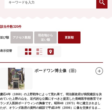
該当件数320件
現在地から
並び順
アクセス数順
更新順
近い順
表示切替
ボードワン博士像（旧）
慶応4年（1868）の上野戦争によって荒れ果て、明治新政府が病院建設を決
めていた上野の山を、近代的な公園にすべきと提言した長崎医学校教官でオ
ランダ人医師ボードウィンの胸像です。昭和48（1973）年に建立されまし
たが、オランダ政府の資料の錯誤で平成18年（2006）に像を交換するまで