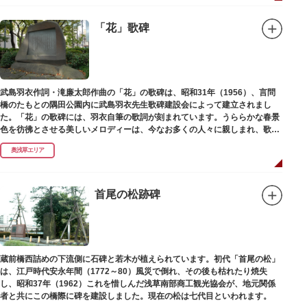
「花」歌碑
武島羽衣作詞・滝廉太郎作曲の「花」の歌碑は、昭和31年（1956）、言問
橋のたもとの隅田公園内に武島羽衣先生歌碑建設会によって建立されまし
た。「花」の歌碑には、羽衣自筆の歌詞が刻まれています。うららかな春景
色を彷彿とさせる美しいメロディーは、今なお多くの人々に親しまれ、歌い
つがれています。
奥浅草エリア
首尾の松跡碑
蔵前橋西詰めの下流側に石碑と若木が植えられています。初代「首尾の松」
は、江戸時代安永年間（1772～80）風災で倒れ、その後も枯れたり焼失
し、昭和37年（1962）これを惜しんだ浅草南部商工観光協会が、地元関係
者と共にこの橋際に碑を建設しました。現在の松は七代目といわれます。