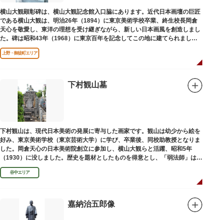
横山大観顕彰碑は、横山大観記念館入口脇にあります。近代日本画壇の巨匠
である横山大観は、明治26年（1894）に東京美術学校卒業、終生校長岡倉
天心を敬愛し、東洋の理想を受け継ぎながら、新しい日本画風を創造しまし
た。碑は昭和43年（1968）に東京百年を記念してこの地に建てられまし
た。
上野・御徒町エリア
下村観山墓
下村観山は、現代日本美術の発展に寄与した画家です。観山は幼少から絵を
好み、東京美術学校（東京芸術大学）に学び、卒業後、同校助教授となりま
した。岡倉天心の日本美術院創立に参加し、横山大観らと活躍、昭和5年
（1930）に没しました。歴史を題材としたものを得意とし、「弱法師」は代
表作です。お墓は安立寺（あんりゅうじ）にあります。
谷中エリア
嘉納治五郎像