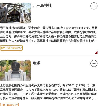
元三島神社
元三島神社の起源は、弘安の役（蒙古襲来1281年）にさかのぼります。勇将
河野通有は愛媛県大三島の大山～神社に必勝祈願し出陣。武功を挙げ帰陣し
たところ、夢の中に神のお告げを得て大山～神の分霊を観請して上野山内に
鎮座したことが始まりです。元三島神社は徳川幕府から社領を受けますが、
御用地となったために上野から浅草へ移転し、現在の地に至ります。
根岸・入谷・金杉エリア
魚塚
上野恩賜公園内の不忍池の弁天島にある石碑で、昭和51年（1976）に「東
京魚商業協同組合」によって建立されました。碑文には「四海を海に囲まれ
た我が国では、（中略）私共水産小売業者は、水揚げされる水産資源に感謝
し慎んで魚の霊を悼み、組合創立50周年を機に供養のためこの塚を建立しま
す」とあります。
上野・御徒町エリア