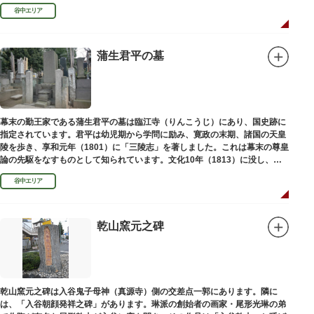
い絵画様式である多色刷り版画「錦絵」に描きました。
谷中エリア
蒲生君平の墓
幕末の勤王家である蒲生君平の墓は臨江寺（りんこうじ）にあり、国史跡に
指定されています。君平は幼児期から学問に励み、寛政の末期、諸国の天皇
陵を歩き、享和元年（1801）に「三陵志」を著しました。これは幕末の尊皇
論の先駆をなすものとして知られています。文化10年（1813）に没し、高
山彦三郎や林子平と共に「寛政三奇人」の一人にあげられています。
谷中エリア
乾山窯元之碑
乾山窯元之碑は入谷鬼子母神（真源寺）側の交差点一郭にあります。隣に
は、「入谷朝顔発祥之碑」があります。琳派の創始者の画家・尾形光琳の弟