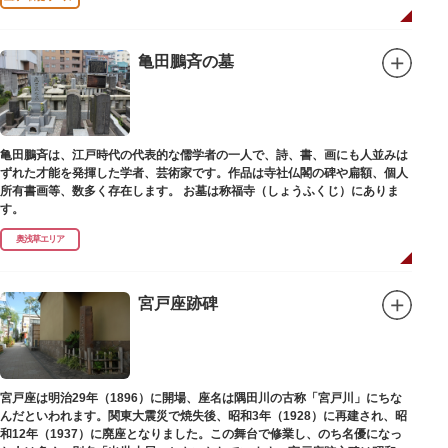
亀田鵬斉の墓
亀田鵬斉は、江戸時代の代表的な儒学者の一人で、詩、書、画にも人並みは
ずれた才能を発揮した学者、芸術家です。作品は寺社仏閣の碑や扁額、個人
所有書画等、数多く存在します。 お墓は称福寺（しょうふくじ）にありま
す。
奥浅草エリア
宮戸座跡碑
宮戸座は明治29年（1896）に開場、座名は隅田川の古称「宮戸川」にちな
んだといわれます。関東大震災で焼失後、昭和3年（1928）に再建され、昭
和12年（1937）に廃座となりました。この舞台で修業し、のち名優になっ