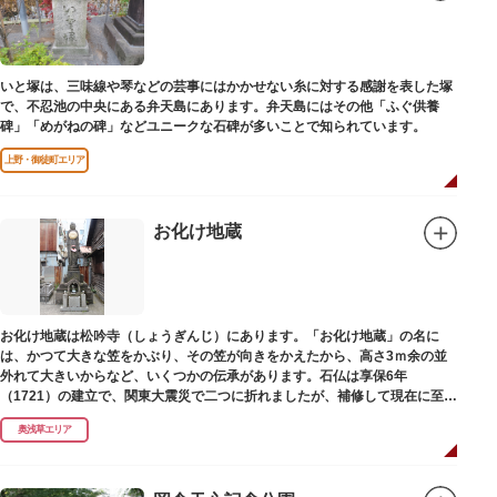
いと塚は、三味線や琴などの芸事にはかかせない糸に対する感謝を表した塚
で、不忍池の中央にある弁天島にあります。弁天島にはその他「ふぐ供養
碑」「めがねの碑」などユニークな石碑が多いことで知られています。
上野・御徒町エリア
お化け地蔵
お化け地蔵は松吟寺（しょうぎんじ）にあります。「お化け地蔵」の名に
は、かつて大きな笠をかぶり、その笠が向きをかえたから、高さ3ｍ余の並
外れて大きいからなど、いくつかの伝承があります。石仏は享保6年
（1721）の建立で、関東大震災で二つに折れましたが、補修して現在に至っ
ています。常夜灯は、寛政2年（1790）に建てられました。
奥浅草エリア