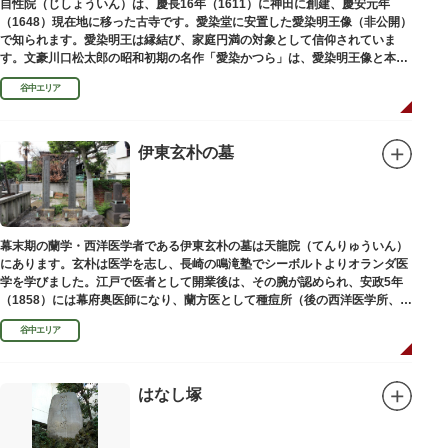
自性院（じしょういん）は、慶長16年（1611）に神田に創建、慶安元年
（1648）現在地に移った古寺です。愛染堂に安置した愛染明王像（非公開）
で知られます。愛染明王は縁結び、家庭円満の対象として信仰されていま
す。文豪川口松太郎の昭和初期の名作「愛染かつら」は、愛染明王像と本堂
前にあった桂の古木にヒントを得た作品だといわれます。
谷中エリア
伊東玄朴の墓
幕末期の蘭学・西洋医学者である伊東玄朴の墓は天龍院（てんりゅういん）
にあります。玄朴は医学を志し、長崎の鳴滝塾でシーボルトよりオランダ医
学を学びました。江戸で医者として開業後は、その腕が認められ、安政5年
（1858）には幕府奥医師になり、蘭方医として種痘所（後の西洋医学所、現
東京大学医学部）の開設などに尽力し、明治4年（1871）72歳で没しまし
谷中エリア
た。
はなし塚