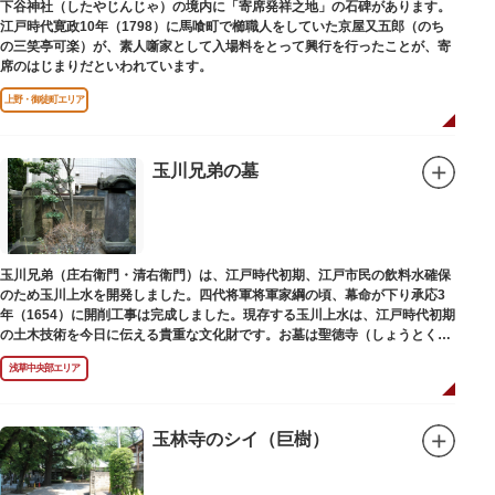
下谷神社（したやじんじゃ）の境内に「寄席発祥之地」の石碑があります。
江戸時代寛政10年（1798）に馬喰町で櫛職人をしていた京屋又五郎（のち
の三笑亭可楽）が、素人噺家として入場料をとって興行を行ったことが、寄
席のはじまりだといわれています。
上野・御徒町エリア
玉川兄弟の墓
玉川兄弟（庄右衛門・清右衛門）は、江戸時代初期、江戸市民の飲料水確保
のため玉川上水を開発しました。四代将軍将軍家綱の頃、幕命が下り承応3
年（1654）に開削工事は完成しました。現存する玉川上水は、江戸時代初期
の土木技術を今日に伝える貴重な文化財です。お墓は聖徳寺（しょうとく
じ）にあります。
浅草中央部エリア
玉林寺のシイ（巨樹）