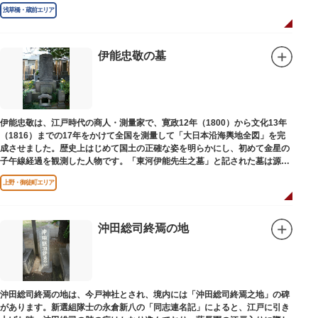
浅草橋・蔵前エリア
伊能忠敬の墓
伊能忠敬は、江戸時代の商人・測量家で、寛政12年（1800）から文化13年
（1816）までの17年をかけて全国を測量して「大日本沿海輿地全図」を完
成させました。歴史上はじめて国土の正確な姿を明らかにし、初めて金星の
子午線経過を観測した人物です。「東河伊能先生之墓」と記された墓は源空
寺（げんくうじ）にあります。
上野・御徒町エリア
沖田総司終焉の地
沖田総司終焉の地は、今戸神社とされ、境内には「沖田総司終焉之地」の碑
があります。新選組隊士の永倉新八の「同志連名記」によると、江戸に引き