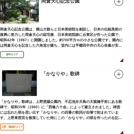
岡倉天心記念公園
岡倉天心記念公園は、横山大観らと日本美術院を創設し、日本の伝統美術の
復興に努力した岡倉天心の邸宅兼、日本美術院跡に台東区が作った公園で、
昭和42年（1967）に開園しました。約700平方ｍの小さな公園です。園内に
は岡倉天心を記念した六角堂が建ち、堂内には平櫛田中作の天心坐像が安置
されています。
谷中エリア
「かなりや」歌碑
「かなりや」歌碑は、上野恩賜公園内、不忍池弁天島の天龍橋手前にある歌
碑で、昭和35年（1960）に「西條八十会」によって建立されました。碑面
には忘れた唄を思い出す「かなりや」の四番の歌詞が自筆で刻まれていま
す。上野東照宮を散策していた時にこの「かなりや」の唄を作ったのを記念
してこの地に建てられました。
上野・御徒町エリア