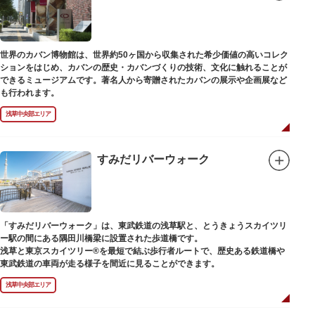
世界のカバン博物館は、世界約50ヶ国から収集された希少価値の高いコレク
ションをはじめ、カバンの歴史・カバンづくりの技術、文化に触れることが
できるミュージアムです。著名人から寄贈されたカバンの展示や企画展など
も行われます。
浅草中央部エリア
すみだリバーウォーク
「すみだリバーウォーク」は、東武鉄道の浅草駅と、とうきょうスカイツリ
ー駅の間にある隅田川橋梁に設置された歩道橋です。
浅草と東京スカイツリー®を最短で結ぶ歩行者ルートで、歴史ある鉄道橋や
東武鉄道の車両が走る様子を間近に見ることができます。
浅草中央部エリア