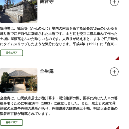
観音寺
築地塀は、観音寺（かんのんじ）境内の南面を画する延長37.6ｍのいわゆる
練り塀で江戸時代に築造された土塀です。土と瓦を交互に積み重ねて作った
土塀に屋根瓦をふいた珍しいものです。人通りが絶えると、まるで江戸時代
にタイムスリップしたような気分になります。平成4年（1992）に「台東区
まちかど賞」を受賞しました。
谷中エリア
全生庵
全生庵は、山岡鉄舟居士が徳川幕末・明治維新の際、国事に殉じた人々の菩
提を弔うために明治16年（1883）に建立しました。また、居士との縁で落
語家の三遊亭円朝の墓所があり、円朝遣愛の幽霊画五十幅、明治大正名筆の
観音画百幅が所蔵されています。
谷中エリア