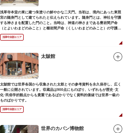
浅草寺本堂の東に建つ朱塗りの鮮やかな二天門。当初は、境内にあった東照
宮の随身門として建てられたと伝えられています。随身門とは、神社を守護
する神さまを配置した門のこと。当時は、神道の神さまである豊岩間戸命
（とよいわまどのみこと）と櫛岩間戸命（くしいわまどのみこと）の守護神
像が左右に祀られていました。
浅草中央部エリア
しかし、1868年（明治元年）に明治政府が発令した神仏分離令により、仏教
寺院である浅草寺には、この2柱の神さまの像を祀ることができなくなりま
した。そこで、浅草寺はこの2柱の像を浅草神社に遷座し、代わりに鎌倉の
鶴岡八幡宮にあった仏教の守護神である広目天（こうもくてん）と持国天
太皷館
（じこくてん）の像を二天門に安置。これに伴い、正式名称が随身門から二
天門に変更されました。
その後、第二次世界大戦により2柱の像は焼失。現在は、上野の寛永寺（か
んえいじ）の四代将軍徳川家綱霊廟にあった持国天と増長天（ぞうちょうて
ん）の像が祀られています。持国天と増長天は、四天王と呼ばれる仏さまと
太皷館では世界各国から収集された太鼓とその参考資料を永久保存し、広く
して知られていますが、四天王は仏教の守護神であることから武装した姿。
一般に公開されています。収蔵品は900点にものぼり、いずれもが歴史･文
どちらも、鎌倉時代以降に流行した複数の木材を組み合わせる技法「寄木
化･民俗学的観点からも貴重であるばかりでなく資料的価値では世界一級の
造」により造られています。
ものばかりです。
浅草中央部エリア
世界のカバン博物館