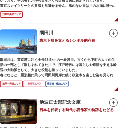
いており、その美しさから日本さくら名所百選に選定されています。
東京スカイツリーとの共演も見逃せません。風のない日は川の水面に映った
「逆さスカイツリー」と桜のコラボレーションも楽しめます。シーズン中は
浅草中央部エリア
夜桜がライトアップされ、日中とは異なる幻想的な雰囲気に包まれるのも魅
力のひとつ。屋形船や水上バスも運航しているので、いつもと違った目線の
お花見もおすすめです。
隅田川
東京下町を支えるシンボル的存在
隅田川は、東京湾に注ぐ全長23.5kmの一級河川。古くから下町の人々の生
活の一部として親しまれてきた川で、江戸時代には暮らしや経済を支える輸
送の大動脈として、大きな役割を担っていました。
春になると、屋形船に乗って隅田川両岸に続く桜並木を楽しむ姿も見られ、
東京スカイツリーとのコラボレーションも、まさに絵になる光景です。ま
浅草中央部エリア
奥浅草エリア
浅草橋・蔵前エリア
た、毎年7月の最終土曜日に開催される「隅田川花火大会」は、東京の夏の
風物詩になっており、こちらも多くの見物客でにぎわいます。
川沿いには「隅田川テラス」と呼ばれる遊歩道も整備されています。心地よ
池波正太郎記念文庫
い風に吹かれながら、緑化が施された遊歩道で散歩やジョギングを楽しんだ
日本を代表する時代小説作家の軌跡をたどる
後は、オープンカフェでほっと一息つくのもおすすめです。
隅田川にかかる橋々も、それぞれ特徴的な形をしていて見応えは抜群。せっ
かくなら水上バスに乗船して、優雅に観察してみてはいかがでしょうか。