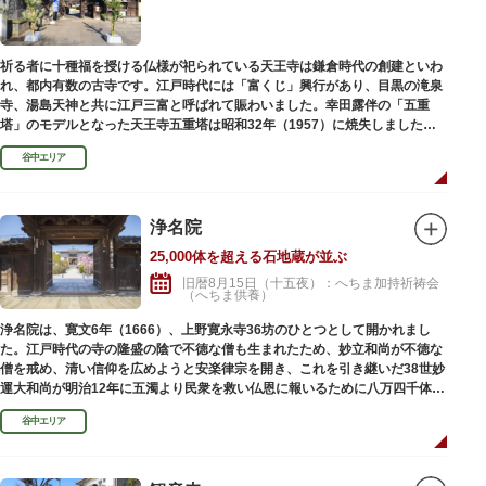
祈る者に十種福を授ける仏様が祀られている天王寺は鎌倉時代の創建といわ
れ、都内有数の古寺です。江戸時代には「富くじ」興行があり、目黒の滝泉
寺、湯島天神と共に江戸三富と呼ばれて賑わいました。幸田露伴の「五重
塔」のモデルとなった天王寺五重塔は昭和32年（1957）に焼失しました
が、その跡地は今も谷中霊園に残っています。
谷中エリア
浄名院
25,000体を超える石地蔵が並ぶ
旧暦8月15日（十五夜）：へちま加持祈祷会
（へちま供養）
浄名院は、寛文6年（1666）、上野寛永寺36坊のひとつとして開かれまし
た。江戸時代の寺の隆盛の陰で不徳な僧も生まれたため、妙立和尚が不徳な
僧を戒め、清い信仰を広めようと安楽律宗を開き、これを引き継いだ38世妙
運大和尚が明治12年に五濁より民衆を救い仏恩に報いるために八万四千体の
石地蔵建立を発願しました。現在では2万５千体を超える像が造立されてい
谷中エリア
ます。