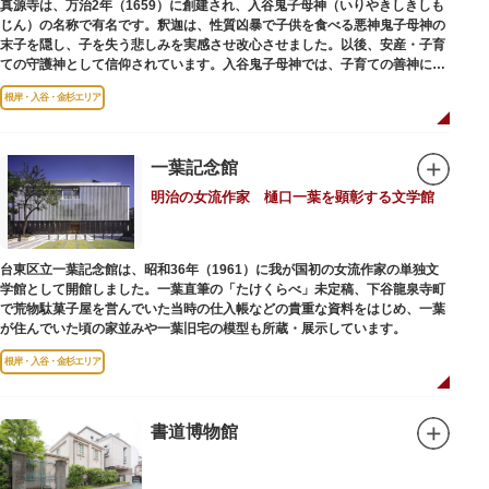
真源寺は、万治2年（1659）に創建され、入谷鬼子母神（いりやきしきしも
じん）の名称で有名です。釈迦は、性質凶暴で子供を食べる悪神鬼子母神の
末子を隠し、子を失う悲しみを実感させ改心させました。以後、安産・子育
ての守護神として信仰されています。入谷鬼子母神では、子育ての善神にな
った由来からツノのない「おに」の文字を使っています。
根岸・入谷・金杉エリア
一葉記念館
明治の女流作家 樋口一葉を顕彰する文学館
台東区立一葉記念館は、昭和36年（1961）に我が国初の女流作家の単独文
学館として開館しました。一葉直筆の「たけくらべ」未定稿、下谷龍泉寺町
で荒物駄菓子屋を営んでいた当時の仕入帳などの貴重な資料をはじめ、一葉
が住んでいた頃の家並みや一葉旧宅の模型も所蔵・展示しています。
根岸・入谷・金杉エリア
書道博物館