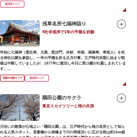
式です。明治の大火、関東大震災、第二次大戦の戦災でも周辺を災禍から守
奥浅草エリア
ったことから「火伏せの不動尊」とも呼ばれています。
本堂の右前には、樹齢約700年の大銀杏が見事な枝葉を伸ばしています。そ
の昔、すぐ近くを流れる隅田川を往来して参拝する人の目印となったのがこ
浅草名所七福神詣り
の銀杏で、今なおそのパワーを授かりに来る人も多いそうです。
9社寺巡拝で1年の平穏を祈願
また、江戸時代から伝わる布袋尊像が祀られています。その姿は肩に袋がな
くお腹が袋代わりの形をしている珍しいもので、古くから庶民に尊信されて
います。（御開帳期間 1月1日～7日）
年始に七福神（恵比寿、大黒、毘沙門、弁財、布袋、福禄寿、寿老人）を祀
る神社仏閣を参詣し、一年の平穏を祈る正月行事。江戸時代末期に始まり戦
後は中断していましたが、1977年に復活し今日に受け継がれ親しまれていま
す。
浅草中央部エリア
奥浅草エリア
浅草名所七福神の特徴は福禄寿、寿老人が2社ずつあり、巡る社寺が9ヶ所あ
るところ。九は数の究み、鳩と言う字にも使われていて、鳩は「集まる」と
いう縁起の良い意味を持つ故事に由来しているそうです。福笹に各社寺の福
絵馬をつけ、色紙・福絵に御朱印をいただきながら巡拝しましょう。
隅田公園のサクラ
東京スカイツリーと桜の共演
江戸文化発祥の地といわれる浅草には、観音様の境内を中心として広く各所
に名所・旧跡があります。七福神をめぐる途中、これらの名跡も訪ねながら
江戸文化の面影を偲んでみてはいかがでしょうか。
御利益にあやかりながらの散策は、福徳と心の安らぎを与えてくれることで
川沿いの散策が心地よい「隅田公園」は、江戸時代から桜の名所として知ら
しょう。
れる人気スポット。吾妻橋から桜橋まで川の両堤沿いに広がる桜は約1km続