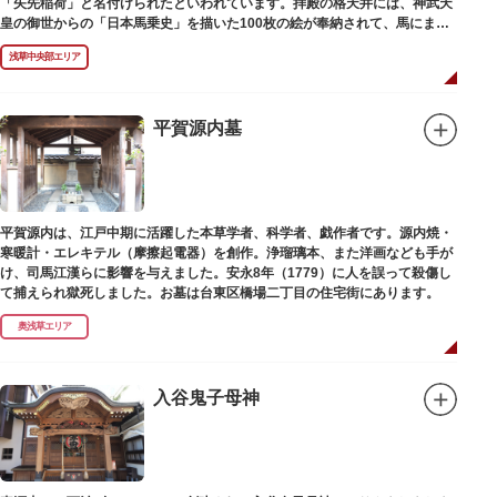
「矢先稲荷」と名付けられたといわれています。拝殿の格天井には、神武天
皇の御世からの「日本馬乗史」を描いた100枚の絵が奉納されて、馬にまつ
わる歴史が一目瞭然に理解できます。
浅草中央部エリア
平賀源内墓
平賀源内は、江戸中期に活躍した本草学者、科学者、戯作者です。源内焼・
寒暖計・エレキテル（摩擦起電器）を創作。浄瑠璃本、また洋画なども手が
け、司馬江漢らに影響を与えました。安永8年（1779）に人を誤って殺傷し
て捕えられ獄死しました。お墓は台東区橋場二丁目の住宅街にあります。
奥浅草エリア
入谷鬼子母神