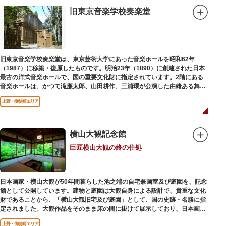
旧東京音楽学校奏楽堂
旧東京音楽学校奏楽堂は、東京芸術大学にあった音楽ホールを昭和62年
（1987）に移築・復原したものです。明治23年（1890）に創建された日本
最古の洋式音楽ホールで、国の重要文化財に指定されています。2階にある
音楽ホールは、かつて滝廉太郎、山田耕作、三浦環が公演した由緒ある舞台
です。
上野・御徒町エリア
横山大観記念館
巨匠横山大観の終の住処
日本画家・横山大観が50年間暮らした池之端の自宅兼画室及び庭園を、記念
館として公開しています。建物と庭園は大観自身による設計で、貴重な文化
財であることから、「横山大観旧宅及び庭園」として、国の史跡・名勝に指
定されました。大観作品をそのまま床の間に掛けて展示しており、日本画本
来の楽しみ方を体験できる貴重な空間です。
上野・御徒町エリア