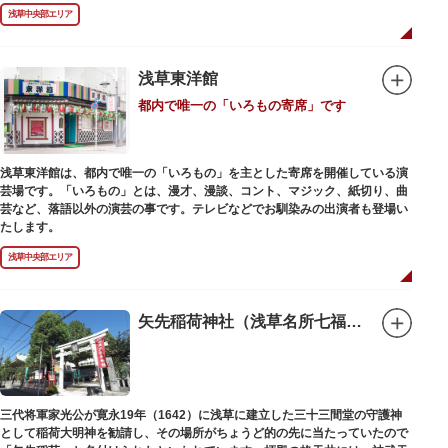
禄2年（1226）頃の作と伝わっています。また、梵鐘は寛永7年（1630）以
浅草中央部エリア
後のものと推定され、都内に現存する梵鐘の中では有数の風格を誇り、毎年
大晦日に除夜の鐘で一般開放します。（要予約）
浅草東洋館
都内で唯一の「いろもの寄席」です
浅草東洋館は、都内で唯一の「いろもの」を主とした寄席を開催している演
芸場です。「いろもの」とは、漫才、漫談、コント、マジック、紙切り、曲
芸など、落語以外の演芸の事です。テレビなどでお馴染みの出演者も登場い
たします。
浅草中央部エリア
矢先稲荷神社（浅草名所七福神 福禄寿）
三代将軍家光公が寛永19年（1642）に浅草に建立した三十三間堂の守護神
として稲荷大明神を勧請し、その場所がちょうど的の先に当たっていたので