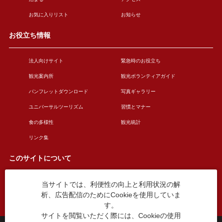
お気に入りリスト
お知らせ
お役立ち情報
法人向けサイト
緊急時のお役立ち
観光案内所
観光ボランティアガイド
パンフレットダウンロード
写真ギャラリー
ユニバーサルツーリズム
習慣とマナー
食の多様性
観光統計
リンク集
このサイトについて
当サイトでは、利便性の向上と利用状況の解
このサイトについて
広告掲載について
析、広告配信のためにCookieを使用していま
お問い合わせ
す。
サイトを閲覧いただく際には、Cookieの使用