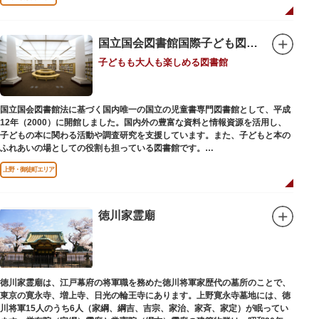
国立国会図書館国際子ども図書館
子どもも大人も楽しめる図書館
国立国会図書館法に基づく国内唯一の国立の児童書専門図書館として、平成
12年（2000）に開館しました。国内外の豊富な資料と情報資源を活用し、
子どもの本に関わる活動や調査研究を支援しています。また、子どもと本の
ふれあいの場としての役割も担っている図書館です。
レンガ棟は、明治39年（1906）に建てられた帝国図書館の建物を保存・再
上野・御徒町エリア
利用しています。
徳川家霊廟
徳川家霊廟は、江戸幕府の将軍職を務めた徳川将軍家歴代の墓所のことで、
東京の寛永寺、増上寺、日光の輪王寺にあります。上野寛永寺墓地には、徳
川将軍15人のうち6人（家綱、綱吉、吉宗、家治、家斉、家定）が眠ってい