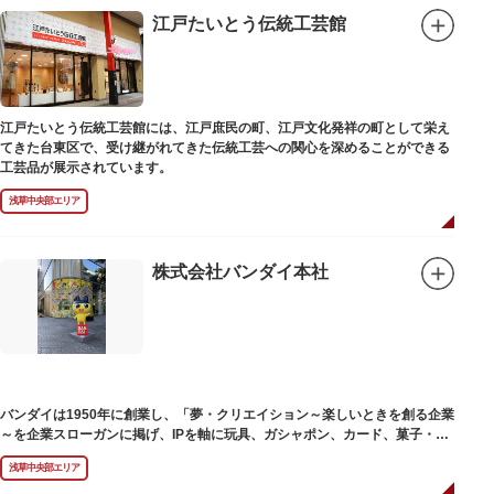
江戸たいとう伝統工芸館
江戸たいとう伝統工芸館には、江戸庶民の町、江戸文化発祥の町として栄え
てきた台東区で、受け継がれてきた伝統工芸への関心を深めることができる
工芸品が展示されています。
浅草中央部エリア
株式会社バンダイ本社
バンダイは1950年に創業し、「夢・クリエイション～楽しいときを創る企業
～を企業スローガンに掲げ、IPを軸に玩具、ガシャポン、カード、菓子・食
品・食玩、アパレル、日用雑貨など、お客さまの身近で楽しんでいただける
浅草中央部エリア
エンターテインメントをお届けしています。