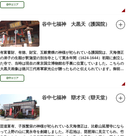
ります。
谷中エリア
谷中七福神 大黒天（護国院）
有富蓄財、有徳、財宝、五穀豊穣の神様が祀られている護国院は、天海僧正
の弟子の生順が釈迦堂の別当寺として寛永年間（1624-1644）初期に創立し
た寺で、当時は現在の東京国立博物館右手裏に位置していました。こちらの
大黒天画像は徳川三代将軍家光公が贈ったものと伝えられています。御前立
の大黒天木像は台東区文化財に指定されています。
谷中エリア
谷中七福神 辯才天（辯天堂）
芸道富有、子孫繁栄の神様が祀られている天海僧正は、比叡山延暦寺になら
って上野の山に寛永寺を創建しました。不忍池は、琵琶湖に見立てられ、竹