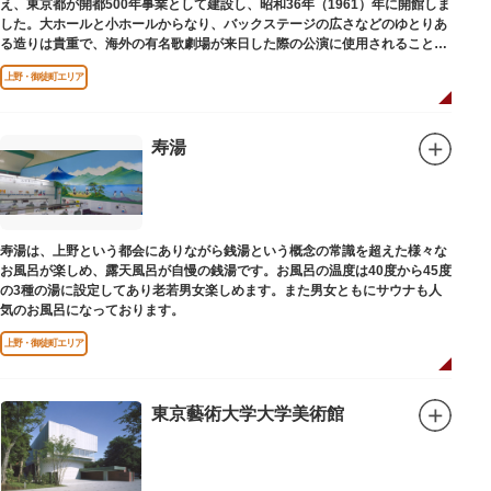
え、東京都が開都500年事業として建設し、昭和36年（1961）年に開館しま
した。大ホールと小ホールからなり、バックステージの広さなどのゆとりあ
る造りは貴重で、海外の有名歌劇場が来日した際の公演に使用されることが
多いホールです。
上野・御徒町エリア
寿湯
寿湯は、上野という都会にありながら銭湯という概念の常識を超えた様々な
お風呂が楽しめ、露天風呂が自慢の銭湯です。お風呂の温度は40度から45度
の3種の湯に設定してあり老若男女楽しめます。また男女ともにサウナも人
気のお風呂になっております。
上野・御徒町エリア
東京藝術大学大学美術館