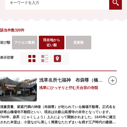
該当件数320件
現在地から
並び順
アクセス数順
更新順
近い順
表示切替
浅草名所七福神 布袋尊（橋場不動尊）
浅草にひっそりと佇む天台宗の寺院
清廉度量、家庭円満の神様（布袋尊）が祀られている橋場不動尊。正式名を
砂尾山橋場寺不動院といい、現在は比叡山延暦寺の末寺となっています。
760年、寂昇（じゃくしょう）上人によって開創されました。1845年に建立
された本堂は、小堂ながら美しく簡素なたたずまいを残す江戸時代の建築様