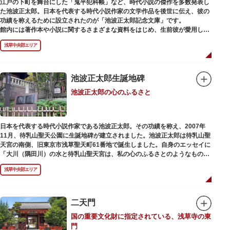
江戸の下町を舞台にした「鬼平犯科帳」など、時代小説の傑作を多数発表し
た池波正太郎。日本を代表する時代小説作家の文学作品を後世に伝え、彼の
功績を称えるために設立されたのが「池波正太郎記念文庫」です。
館内には著作本や小説に関するさまざまな資料をはじめ、生前彼が愛用して
いた万年筆やパイプ、帽子などが展示されています。書斎も復元されてお
浅草中央部エリア
り、池波正太郎をより身近に感じられるスポットです。また「池波グッズ」
とよばれる、作品の舞台を紹介した古地図やポストカード、扇子など様々な
グッズも必見。池波ファンにはたまらない空間となっています。
池波正太郎生誕地碑
池波正太郎の心のふるさと
日本を代表する時代小説作家である池波正太郎。その功績を称え、2007年
11月、待乳山聖天公園に生誕地碑が建立されました。池波正太郎は待乳山聖
天宮の南側、旧東京市浅草聖天町61番地で誕生しました。自身のエッセイに
「大川（隅田川）の水と待乳山聖天宮は、私の心のふるさとのようなもの
だ」（『東京の情景「大川と待乳山聖天宮」』より）と記しており、小説の
浅草中央部エリア
舞台にも待乳山や近くの今戸、橋場などをたびたび登場させています。
二天門
国の重要文化財に指定されている、浅草寺の東
門