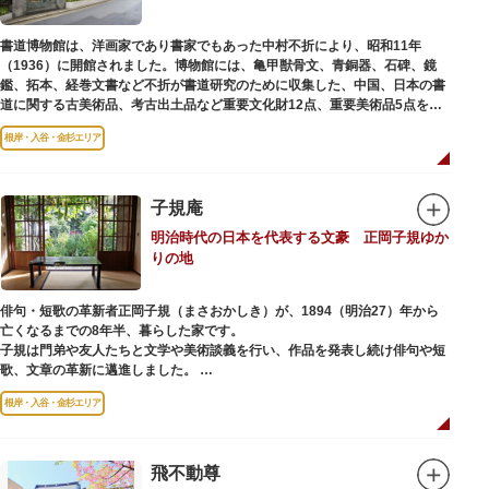
書道博物館は、洋画家であり書家でもあった中村不折により、昭和11年
（1936）に開館されました。博物館には、亀甲獣骨文、青銅器、石碑、鏡
鑑、拓本、経巻文書など不折が書道研究のために収集した、中国、日本の書
道に関する古美術品、考古出土品など重要文化財12点、重要美術品5点を含
む約16000点が収蔵されています。
根岸・入谷・金杉エリア
子規庵
明治時代の日本を代表する文豪 正岡子規ゆか
りの地
俳句・短歌の革新者正岡子規（まさおかしき）が、1894（明治27）年から
亡くなるまでの8年半、暮らした家です。
子規は門弟や友人たちと文学や美術談義を行い、作品を発表し続け俳句や短
歌、文章の革新に邁進しました。
故郷松山より母と妹を呼び寄せ、結核に苦しみながらも34歳で亡くなるまで
根岸・入谷・金杉エリア
精力的に文学作品を創作し続けた場所でもあります。
1945（昭和20）年の空襲で焼失しましたが、その5年後、当時の間取りのま
ま再建され、現在の庵は東京都指定史跡として明治の雰囲気が体感できる魅
飛不動尊
力的な空間となっています。