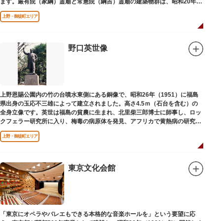
ます。厳有院（家綱）霊廟と常憲院（綱吉）霊廟の建築物群は、昭和20年
（1945）の空襲で大部分を焼失しました。
上野・御徒町エリア
野口英世像
上野恩賜公園内の竹の台噴水東側にある銅像で、昭和26年（1951）に福島
県出身の玉応不三雄によって建立されました。高さ4.5ｍ（石台を含む）の
全身立像です。英世は福島の貧農に生まれ、北里柴三郎博士に師事し、ロッ
クフェラー研究所に入り、梅毒の病原体を発見、アフリカで黄熱病の研究中
感染して、死去しました。
上野・御徒町エリア
東京文化会館
「東京にオペラやバレエもできる本格的な音楽ホールを」という要望に応