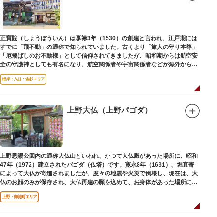
子規が病室兼書斎にしていた「病牀六尺の間」などを復元しており、明治の
暮らしだけでなく創作の様子を偲ぶことができます。現在、一般のボランテ
ィア団体により大切に維持・保存されています。
正寶院（しょうぼういん）は享禄3年（1530）の創建と言われ、江戸期には
すでに「飛不動」の通称で知られていました。古くより「旅人の守り本尊」
「厄飛ばしのお不動様」として信仰されてきましたが、昭和期からは航空安
全の守護神としても有名になり、航空関係者や宇宙関係者などが海外からも
多く参拝に訪れます。
根岸・入谷・金杉エリア
上野大仏（上野パゴダ）
上野恩賜公園内の通称大仏山といわれ、かつて大仏殿があった場所に、昭和
47年（1972）建立されたパゴダ（仏塔）です。寛永8年（1631）、堀直寄
によって大仏が寄進されましたが、度々の地震や火災で倒壊し、現在は、大
仏のお顔のみが保存され、大仏再建の願を込めて、お身体があった場所にパ
ゴダが建てられました。
上野・御徒町エリア