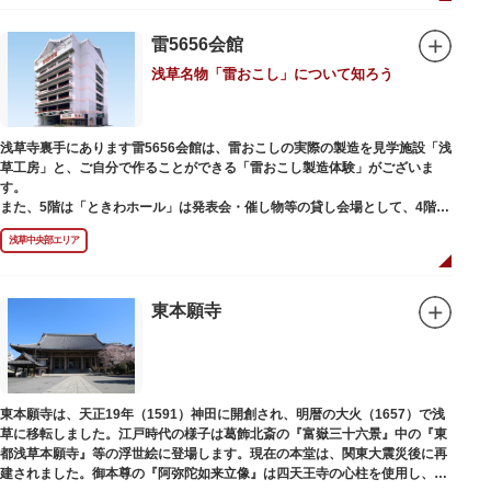
雷5656会館
浅草名物「雷おこし」について知ろう
浅草寺裏手にあります雷5656会館は、雷おこしの実際の製造を見学施設「浅
草工房」と、ご自分で作ることができる「雷おこし製造体験」がございま
す。
また、5階は「ときわホール」は発表会・催し物等の貸し会場として、4階は
打合せなどでご利用いただける「貸しスペース」がございます。
浅草中央部エリア
東本願寺
東本願寺は、天正19年（1591）神田に開創され、明暦の大火（1657）で浅
草に移転しました。江戸時代の様子は葛飾北斎の『富嶽三十六景』中の『東
都浅草本願寺』等の浮世絵に登場します。現在の本堂は、関東大震災後に再
建されました。御本尊の『阿弥陀如来立像』は四天王寺の心柱を使用し、嘉