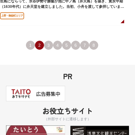
生島にならって、水谷伊勢守勝隆が池に中ノ島（弁天島）を築き、寛永中期
（1630年代）に弁天堂を建立しました。当初、小舟を渡して参拝していまし
たが、後に橋が架けられました。
上野・御徒町エリア
1
2
3
4
5
6
7
8
PR
お役立ちサイト
（外部サイトに遷移します）