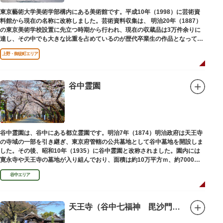
東京藝術大学美術学部構内にある美術館です。平成10年（1998）に芸術資
料館から現在の名称に改称しました。芸術資料収集は、 明治20年（1887）
の東京美術学校設置に先立つ時期から行われ、現在の収蔵品は3万件余りに
達し、その中でも大きな比重を占めているのが歴代卒業生の作品となってい
ます。
上野・御徒町エリア
谷中霊園
谷中霊園は、谷中にある都立霊園です。明治7年（1874）明治政府は天王寺
の寺域の一部を引き継ぎ、東京府管轄の公共墓地として谷中墓地を開設しま
した。その後、昭和10年（1935）に谷中霊園と改称されました。園内には
寛永寺や天王寺の墓地が入り組んでおり、面積は約10万平方ｍ、約7000基
の墓が並んでいます。園内を通る「さくら通り」は桜の名所となっていま
谷中エリア
す。
天王寺（谷中七福神 毘沙門天）