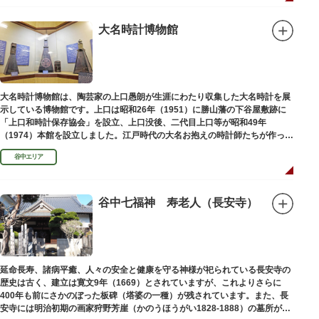
大名時計博物館
大名時計博物館は、陶芸家の上口愚朗が生涯にわたり収集した大名時計を展
示している博物館です。上口は昭和26年（1951）に勝山藩の下谷屋敷跡に
「上口和時計保存協会」を設立、上口没後、二代目上口等が昭和49年
（1974）本館を設立しました。江戸時代の大名お抱えの時計師たちが作った
櫓時計、台時計、枕時計などが並びます。
谷中エリア
谷中七福神 寿老人（長安寺）
延命長寿、諸病平癒、人々の安全と健康を守る神様が祀られている長安寺の
歴史は古く、建立は寛文9年（1669）とされていますが、これよりさらに
400年も前にさかのぼった板碑（塔婆の一種）が残されています。また、長
安寺には明治初期の画家狩野芳崖（かのうほうがい1828-1888）の墓所があ