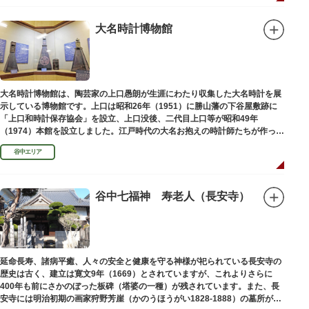
大名時計博物館
大名時計博物館は、陶芸家の上口愚朗が生涯にわたり収集した大名時計を展
示している博物館です。上口は昭和26年（1951）に勝山藩の下谷屋敷跡に
「上口和時計保存協会」を設立、上口没後、二代目上口等が昭和49年
（1974）本館を設立しました。江戸時代の大名お抱えの時計師たちが作った
櫓時計、台時計、枕時計などが並びます。
谷中エリア
谷中七福神 寿老人（長安寺）
延命長寿、諸病平癒、人々の安全と健康を守る神様が祀られている長安寺の
歴史は古く、建立は寛文9年（1669）とされていますが、これよりさらに
400年も前にさかのぼった板碑（塔婆の一種）が残されています。また、長
安寺には明治初期の画家狩野芳崖（かのうほうがい1828-1888）の墓所があ