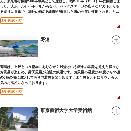
え、東京都が開都500年事業として建設し、昭和36年（1961）年に開館しま
した。大ホールと小ホールからなり、バックステージの広さなどのゆとりあ
る造りは貴重で、海外の有名歌劇場が来日した際の公演に使用されることが
多いホールです。
上野・御徒町エリア
寿湯
寿湯は、上野という都会にありながら銭湯という概念の常識を超えた様々な
お風呂が楽しめ、露天風呂が自慢の銭湯です。お風呂の温度は40度から45度
の3種の湯に設定してあり老若男女楽しめます。また男女ともにサウナも人
気のお風呂になっております。
上野・御徒町エリア
東京藝術大学大学美術館