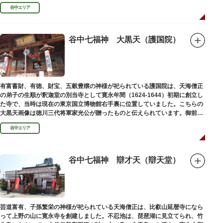
ります。
谷中エリア
谷中七福神 大黒天（護国院）
有富蓄財、有徳、財宝、五穀豊穣の神様が祀られている護国院は、天海僧正
の弟子の生順が釈迦堂の別当寺として寛永年間（1624-1644）初期に創立し
た寺で、当時は現在の東京国立博物館右手裏に位置していました。こちらの
大黒天画像は徳川三代将軍家光公が贈ったものと伝えられています。御前立
の大黒天木像は台東区文化財に指定されています。
谷中エリア
谷中七福神 辯才天（辯天堂）
芸道富有、子孫繁栄の神様が祀られている天海僧正は、比叡山延暦寺になら
って上野の山に寛永寺を創建しました。不忍池は、琵琶湖に見立てられ、竹