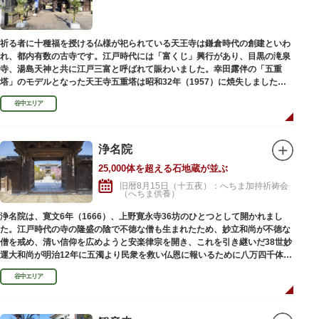
祈る者に十種福を授ける仏様が祀られている天王寺は鎌倉時代の創建といわ
れ、都内有数の古寺です。江戸時代には「富くじ」興行があり、目黒の滝泉
寺、湯島天神と共に江戸三富と呼ばれて賑わいました。幸田露伴の「五重
塔」のモデルとなった天王寺五重塔は昭和32年（1957）に焼失しました
が、その跡地は今も谷中霊園に残っています。
谷中エリア
浄名院
25,000体を超える石地蔵が並ぶ
旧暦8月15日（十五夜）：へちま加持祈祷会
（へちま供養）
浄名院は、寛文6年（1666）、上野寛永寺36坊のひとつとして開かれまし
た。江戸時代の寺の隆盛の陰で不徳な僧も生まれたため、妙立和尚が不徳な
僧を戒め、清い信仰を広めようと安楽律宗を開き、これを引き継いだ38世妙
運大和尚が明治12年に五濁より民衆を救い仏恩に報いるために八万四千体の
石地蔵建立を発願しました。現在では2万５千体を超える像が造立されてい
谷中エリア
ます。