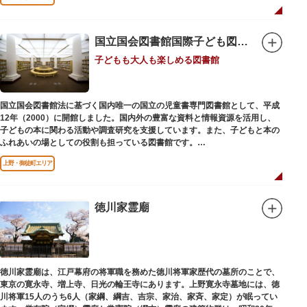
国立国会図書館国際子ども図書館
子どもも大人も楽しめる図書館
国立国会図書館法に基づく国内唯一の国立の児童書専門図書館として、平成
12年（2000）に開館しました。国内外の豊富な資料と情報資源を活用し、
子どもの本に関わる活動や調査研究を支援しています。また、子どもと本の
ふれあいの場としての役割も担っている図書館です。
レンガ棟は、明治39年（1906）に建てられた帝国図書館の建物を保存・再
上野・御徒町エリア
利用しています。
徳川家霊廟
徳川家霊廟は、江戸幕府の将軍職を務めた徳川将軍家歴代の墓所のことで、
東京の寛永寺、増上寺、日光の輪王寺にあります。上野寛永寺墓地には、徳
川将軍15人のうち6人（家綱、綱吉、吉宗、家治、家斉、家定）が眠ってい