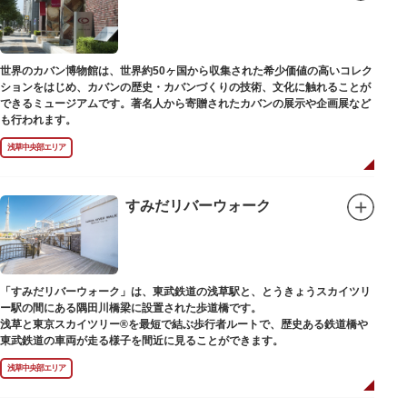
世界のカバン博物館は、世界約50ヶ国から収集された希少価値の高いコレク
ションをはじめ、カバンの歴史・カバンづくりの技術、文化に触れることが
できるミュージアムです。著名人から寄贈されたカバンの展示や企画展など
も行われます。
浅草中央部エリア
すみだリバーウォーク
「すみだリバーウォーク」は、東武鉄道の浅草駅と、とうきょうスカイツリ
ー駅の間にある隅田川橋梁に設置された歩道橋です。
浅草と東京スカイツリー®を最短で結ぶ歩行者ルートで、歴史ある鉄道橋や
東武鉄道の車両が走る様子を間近に見ることができます。
浅草中央部エリア