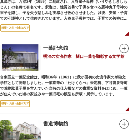
真源寺は、万治2年（1659）に創建され、入谷鬼子母神（いりやきしきしも
じん）の名称で有名です。釈迦は、性質凶暴で子供を食べる悪神鬼子母神の
末子を隠し、子を失う悲しみを実感させ改心させました。以後、安産・子育
ての守護神として信仰されています。入谷鬼子母神では、子育ての善神にな
った由来からツノのない「おに」の文字を使っています。
根岸・入谷・金杉エリア
一葉記念館
明治の女流作家 樋口一葉を顕彰する文学館
台東区立一葉記念館は、昭和36年（1961）に我が国初の女流作家の単独文
学館として開館しました。一葉直筆の「たけくらべ」未定稿、下谷龍泉寺町
で荒物駄菓子屋を営んでいた当時の仕入帳などの貴重な資料をはじめ、一葉
が住んでいた頃の家並みや一葉旧宅の模型も所蔵・展示しています。
根岸・入谷・金杉エリア
書道博物館