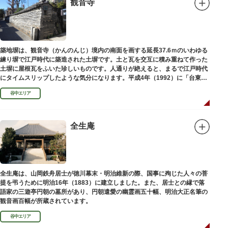
観音寺
築地塀は、観音寺（かんのんじ）境内の南面を画する延長37.6ｍのいわゆる
練り塀で江戸時代に築造された土塀です。土と瓦を交互に積み重ねて作った
土塀に屋根瓦をふいた珍しいものです。人通りが絶えると、まるで江戸時代
にタイムスリップしたような気分になります。平成4年（1992）に「台東区
まちかど賞」を受賞しました。
谷中エリア
全生庵
全生庵は、山岡鉄舟居士が徳川幕末・明治維新の際、国事に殉じた人々の菩
提を弔うために明治16年（1883）に建立しました。また、居士との縁で落
語家の三遊亭円朝の墓所があり、円朝遣愛の幽霊画五十幅、明治大正名筆の
観音画百幅が所蔵されています。
谷中エリア