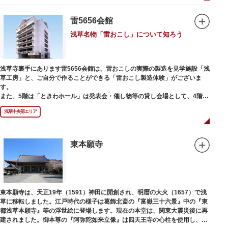
雷5656会館
浅草名物「雷おこし」について知ろう
浅草寺裏手にあります雷5656会館は、雷おこしの実際の製造を見学施設「浅
草工房」と、ご自分で作ることができる「雷おこし製造体験」がございま
す。
また、5階は「ときわホール」は発表会・催し物等の貸し会場として、4階は
打合せなどでご利用いただける「貸しスペース」がございます。
浅草中央部エリア
東本願寺
東本願寺は、天正19年（1591）神田に開創され、明暦の大火（1657）で浅
草に移転しました。江戸時代の様子は葛飾北斎の『富嶽三十六景』中の『東
都浅草本願寺』等の浮世絵に登場します。現在の本堂は、関東大震災後に再
建されました。御本尊の『阿弥陀如来立像』は四天王寺の心柱を使用し、嘉