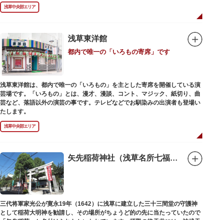
禄2年（1226）頃の作と伝わっています。また、梵鐘は寛永7年（1630）以
浅草中央部エリア
後のものと推定され、都内に現存する梵鐘の中では有数の風格を誇り、毎年
大晦日に除夜の鐘で一般開放します。（要予約）
浅草東洋館
都内で唯一の「いろもの寄席」です
浅草東洋館は、都内で唯一の「いろもの」を主とした寄席を開催している演
芸場です。「いろもの」とは、漫才、漫談、コント、マジック、紙切り、曲
芸など、落語以外の演芸の事です。テレビなどでお馴染みの出演者も登場い
たします。
浅草中央部エリア
矢先稲荷神社（浅草名所七福神 福禄寿）
三代将軍家光公が寛永19年（1642）に浅草に建立した三十三間堂の守護神
として稲荷大明神を勧請し、その場所がちょうど的の先に当たっていたので