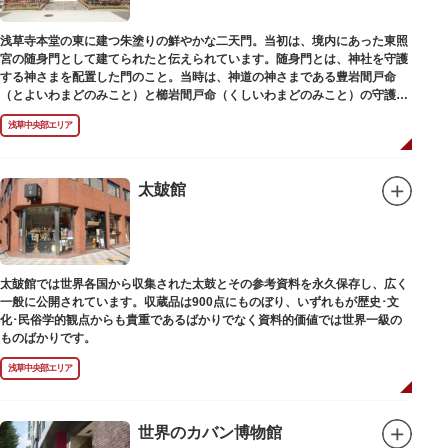
浅草寺本堂の東に建つ朱塗りの鮮やかな二天門。当初は、境内にあった東照
宮の随身門として建てられたと伝えられています。随身門とは、神社を守護
する神さまを配置した門のこと。当時は、神道の神さまである豊岩間戸命
（とよいわまどのみこと）と櫛岩間戸命（くしいわまどのみこと）の守護神
像が左右に祀られていました。
浅草中央部エリア
しかし、1868年（明治元年）に明治政府が発令した神仏分離令により、仏教
寺院である浅草寺には、この2柱の神さまの像を祀ることができなくなりま
した。そこで、浅草寺はこの2柱の像を浅草神社に遷座し、代わりに鎌倉の
鶴岡八幡宮にあった仏教の守護神である広目天（こうもくてん）と持国天
太皷館
（じこくてん）の像を二天門に安置。これに伴い、正式名称が随身門から二
天門に変更されました。
その後、第二次世界大戦により2柱の像は焼失。現在は、上野の寛永寺（か
んえいじ）の四代将軍徳川家綱霊廟にあった持国天と増長天（ぞうちょうて
ん）の像が祀られています。持国天と増長天は、四天王と呼ばれる仏さまと
太皷館では世界各国から収集された太鼓とその参考資料を永久保存し、広く
して知られていますが、四天王は仏教の守護神であることから武装した姿。
一般に公開されています。収蔵品は900点にものぼり、いずれもが歴史･文
どちらも、鎌倉時代以降に流行した複数の木材を組み合わせる技法「寄木
化･民俗学的観点からも貴重であるばかりでなく資料的価値では世界一級の
造」により造られています。
ものばかりです。
浅草中央部エリア
世界のカバン博物館