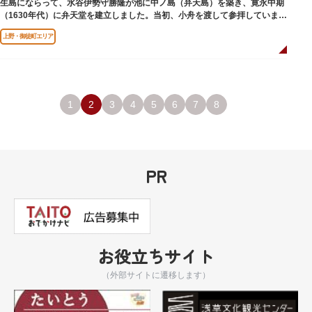
生島にならって、水谷伊勢守勝隆が池に中ノ島（弁天島）を築き、寛永中期
（1630年代）に弁天堂を建立しました。当初、小舟を渡して参拝していまし
たが、後に橋が架けられました。
上野・御徒町エリア
1
2
3
4
5
6
7
8
PR
お役立ちサイト
（外部サイトに遷移します）