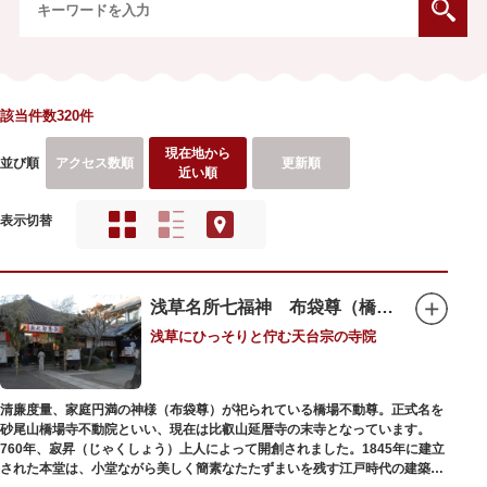
該当件数320件
現在地から
並び順
アクセス数順
更新順
近い順
表示切替
浅草名所七福神 布袋尊（橋場不動尊）
浅草にひっそりと佇む天台宗の寺院
清廉度量、家庭円満の神様（布袋尊）が祀られている橋場不動尊。正式名を
砂尾山橋場寺不動院といい、現在は比叡山延暦寺の末寺となっています。
760年、寂昇（じゃくしょう）上人によって開創されました。1845年に建立
された本堂は、小堂ながら美しく簡素なたたずまいを残す江戸時代の建築様