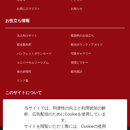
お気に入りリスト
お知らせ
お役立ち情報
法人向けサイト
緊急時のお役立ち
観光案内所
観光ボランティアガイド
パンフレットダウンロード
写真ギャラリー
ユニバーサルツーリズム
習慣とマナー
食の多様性
観光統計
リンク集
このサイトについて
当サイトでは、利便性の向上と利用状況の解
このサイトについて
広告掲載について
析、広告配信のためにCookieを使用していま
お問い合わせ
す。
サイトを閲覧いただく際には、Cookieの使用