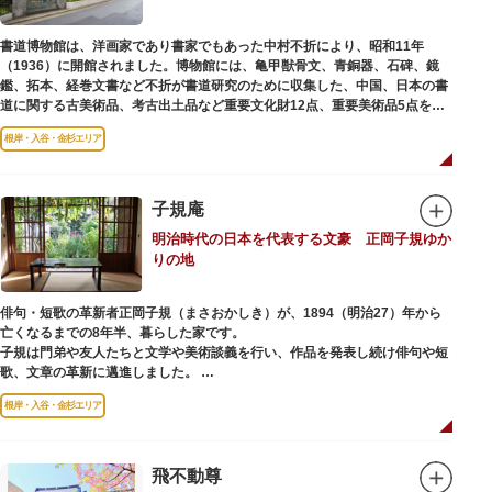
書道博物館は、洋画家であり書家でもあった中村不折により、昭和11年
（1936）に開館されました。博物館には、亀甲獣骨文、青銅器、石碑、鏡
鑑、拓本、経巻文書など不折が書道研究のために収集した、中国、日本の書
道に関する古美術品、考古出土品など重要文化財12点、重要美術品5点を含
む約16000点が収蔵されています。
根岸・入谷・金杉エリア
子規庵
明治時代の日本を代表する文豪 正岡子規ゆか
りの地
俳句・短歌の革新者正岡子規（まさおかしき）が、1894（明治27）年から
亡くなるまでの8年半、暮らした家です。
子規は門弟や友人たちと文学や美術談義を行い、作品を発表し続け俳句や短
歌、文章の革新に邁進しました。
故郷松山より母と妹を呼び寄せ、結核に苦しみながらも34歳で亡くなるまで
根岸・入谷・金杉エリア
精力的に文学作品を創作し続けた場所でもあります。
1945（昭和20）年の空襲で焼失しましたが、その5年後、当時の間取りのま
ま再建され、現在の庵は東京都指定史跡として明治の雰囲気が体感できる魅
飛不動尊
力的な空間となっています。