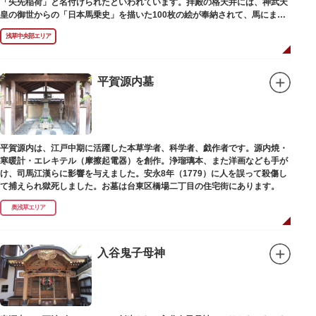
「矢先稲荷」と名付けられたといわれています。拝殿の格天井には、神武天
皇の御世からの「日本馬乗史」を描いた100枚の絵が奉納されて、馬にまつ
わる歴史が一目瞭然に理解できます。
浅草中央部エリア
平賀源内墓
平賀源内は、江戸中期に活躍した本草学者、科学者、戯作者です。源内焼・
寒暖計・エレキテル（摩擦起電器）を創作。浄瑠璃本、また洋画なども手が
け、司馬江漢らに影響を与えました。安永8年（1779）に人を誤って殺傷し
て捕えられ獄死しました。お墓は台東区橋場二丁目の住宅街にあります。
奥浅草エリア
入谷鬼子母神