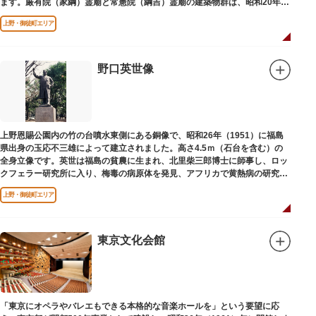
ます。厳有院（家綱）霊廟と常憲院（綱吉）霊廟の建築物群は、昭和20年
（1945）の空襲で大部分を焼失しました。
上野・御徒町エリア
野口英世像
上野恩賜公園内の竹の台噴水東側にある銅像で、昭和26年（1951）に福島
県出身の玉応不三雄によって建立されました。高さ4.5ｍ（石台を含む）の
全身立像です。英世は福島の貧農に生まれ、北里柴三郎博士に師事し、ロッ
クフェラー研究所に入り、梅毒の病原体を発見、アフリカで黄熱病の研究中
感染して、死去しました。
上野・御徒町エリア
東京文化会館
「東京にオペラやバレエもできる本格的な音楽ホールを」という要望に応