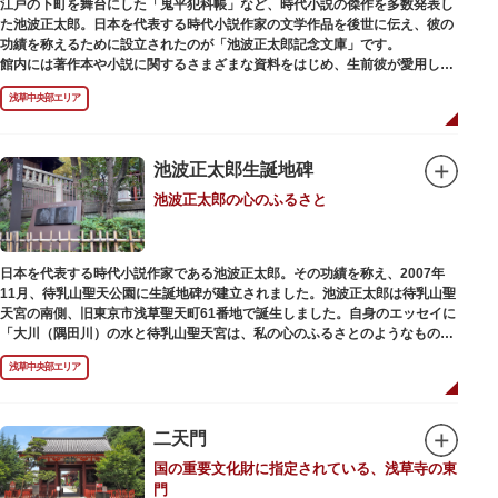
江戸の下町を舞台にした「鬼平犯科帳」など、時代小説の傑作を多数発表し
た池波正太郎。日本を代表する時代小説作家の文学作品を後世に伝え、彼の
功績を称えるために設立されたのが「池波正太郎記念文庫」です。
館内には著作本や小説に関するさまざまな資料をはじめ、生前彼が愛用して
いた万年筆やパイプ、帽子などが展示されています。書斎も復元されてお
浅草中央部エリア
り、池波正太郎をより身近に感じられるスポットです。また「池波グッズ」
とよばれる、作品の舞台を紹介した古地図やポストカード、扇子など様々な
グッズも必見。池波ファンにはたまらない空間となっています。
池波正太郎生誕地碑
池波正太郎の心のふるさと
日本を代表する時代小説作家である池波正太郎。その功績を称え、2007年
11月、待乳山聖天公園に生誕地碑が建立されました。池波正太郎は待乳山聖
天宮の南側、旧東京市浅草聖天町61番地で誕生しました。自身のエッセイに
「大川（隅田川）の水と待乳山聖天宮は、私の心のふるさとのようなもの
だ」（『東京の情景「大川と待乳山聖天宮」』より）と記しており、小説の
浅草中央部エリア
舞台にも待乳山や近くの今戸、橋場などをたびたび登場させています。
二天門
国の重要文化財に指定されている、浅草寺の東
門