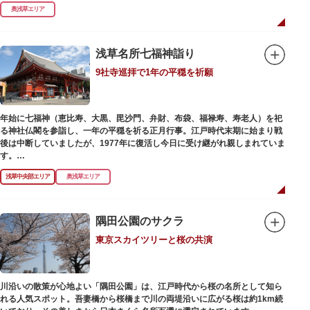
式です。明治の大火、関東大震災、第二次大戦の戦災でも周辺を災禍から守
奥浅草エリア
ったことから「火伏せの不動尊」とも呼ばれています。
本堂の右前には、樹齢約700年の大銀杏が見事な枝葉を伸ばしています。そ
の昔、すぐ近くを流れる隅田川を往来して参拝する人の目印となったのがこ
浅草名所七福神詣り
の銀杏で、今なおそのパワーを授かりに来る人も多いそうです。
9社寺巡拝で1年の平穏を祈願
また、江戸時代から伝わる布袋尊像が祀られています。その姿は肩に袋がな
くお腹が袋代わりの形をしている珍しいもので、古くから庶民に尊信されて
います。（御開帳期間 1月1日～7日）
年始に七福神（恵比寿、大黒、毘沙門、弁財、布袋、福禄寿、寿老人）を祀
る神社仏閣を参詣し、一年の平穏を祈る正月行事。江戸時代末期に始まり戦
後は中断していましたが、1977年に復活し今日に受け継がれ親しまれていま
す。
浅草中央部エリア
奥浅草エリア
浅草名所七福神の特徴は福禄寿、寿老人が2社ずつあり、巡る社寺が9ヶ所あ
るところ。九は数の究み、鳩と言う字にも使われていて、鳩は「集まる」と
いう縁起の良い意味を持つ故事に由来しているそうです。福笹に各社寺の福
絵馬をつけ、色紙・福絵に御朱印をいただきながら巡拝しましょう。
隅田公園のサクラ
東京スカイツリーと桜の共演
江戸文化発祥の地といわれる浅草には、観音様の境内を中心として広く各所
に名所・旧跡があります。七福神をめぐる途中、これらの名跡も訪ねながら
江戸文化の面影を偲んでみてはいかがでしょうか。
御利益にあやかりながらの散策は、福徳と心の安らぎを与えてくれることで
川沿いの散策が心地よい「隅田公園」は、江戸時代から桜の名所として知ら
しょう。
れる人気スポット。吾妻橋から桜橋まで川の両堤沿いに広がる桜は約1km続