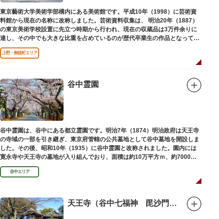
東京藝術大学美術学部構内にある美術館です。平成10年（1998）に芸術資
料館から現在の名称に改称しました。芸術資料収集は、 明治20年（1887）
の東京美術学校設置に先立つ時期から行われ、現在の収蔵品は3万件余りに
達し、その中でも大きな比重を占めているのが歴代卒業生の作品となってい
ます。
上野・御徒町エリア
谷中霊園
谷中霊園は、谷中にある都立霊園です。明治7年（1874）明治政府は天王寺
の寺域の一部を引き継ぎ、東京府管轄の公共墓地として谷中墓地を開設しま
した。その後、昭和10年（1935）に谷中霊園と改称されました。園内には
寛永寺や天王寺の墓地が入り組んでおり、面積は約10万平方ｍ、約7000基
の墓が並んでいます。園内を通る「さくら通り」は桜の名所となっていま
谷中エリア
す。
天王寺（谷中七福神 毘沙門天）