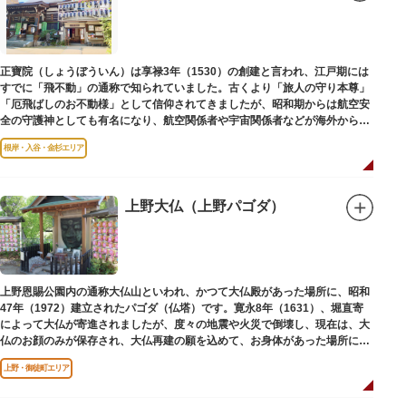
子規が病室兼書斎にしていた「病牀六尺の間」などを復元しており、明治の
暮らしだけでなく創作の様子を偲ぶことができます。現在、一般のボランテ
ィア団体により大切に維持・保存されています。
正寶院（しょうぼういん）は享禄3年（1530）の創建と言われ、江戸期には
すでに「飛不動」の通称で知られていました。古くより「旅人の守り本尊」
「厄飛ばしのお不動様」として信仰されてきましたが、昭和期からは航空安
全の守護神としても有名になり、航空関係者や宇宙関係者などが海外からも
多く参拝に訪れます。
根岸・入谷・金杉エリア
上野大仏（上野パゴダ）
上野恩賜公園内の通称大仏山といわれ、かつて大仏殿があった場所に、昭和
47年（1972）建立されたパゴダ（仏塔）です。寛永8年（1631）、堀直寄
によって大仏が寄進されましたが、度々の地震や火災で倒壊し、現在は、大
仏のお顔のみが保存され、大仏再建の願を込めて、お身体があった場所にパ
ゴダが建てられました。
上野・御徒町エリア