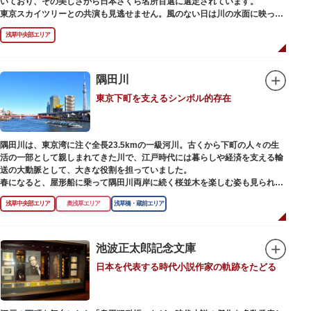
いており、その美しさから日本さくら名所百選に選定されています。
東京スカイツリーとの共演も見逃せません。風のない日は川の水面に映った
「逆さスカイツリー」と桜のコラボレーションも楽しめます。シーズン中は
浅草中央部エリア
夜桜がライトアップされ、日中とは異なる幻想的な雰囲気に包まれるのも魅
力のひとつ。屋形船や水上バスも運航しているので、いつもと違った目線の
お花見もおすすめです。
隅田川
東京下町を支えるシンボル的存在
隅田川は、東京湾に注ぐ全長23.5kmの一級河川。古くから下町の人々の生
活の一部として親しまれてきた川で、江戸時代には暮らしや経済を支える輸
送の大動脈として、大きな役割を担っていました。
春になると、屋形船に乗って隅田川両岸に続く桜並木を楽しむ姿も見られ、
東京スカイツリーとのコラボレーションも、まさに絵になる光景です。ま
浅草中央部エリア
奥浅草エリア
浅草橋・蔵前エリア
た、毎年7月の最終土曜日に開催される「隅田川花火大会」は、東京の夏の
風物詩になっており、こちらも多くの見物客でにぎわいます。
川沿いには「隅田川テラス」と呼ばれる遊歩道も整備されています。心地よ
池波正太郎記念文庫
い風に吹かれながら、緑化が施された遊歩道で散歩やジョギングを楽しんだ
日本を代表する時代小説作家の軌跡をたどる
後は、オープンカフェでほっと一息つくのもおすすめです。
隅田川にかかる橋々も、それぞれ特徴的な形をしていて見応えは抜群。せっ
かくなら水上バスに乗船して、優雅に観察してみてはいかがでしょうか。