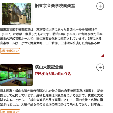
旧東京音楽学校奏楽堂
旧東京音楽学校奏楽堂は、東京芸術大学にあった音楽ホールを昭和62年
（1987）に移築・復原したものです。明治23年（1890）に創建された日本
最古の洋式音楽ホールで、国の重要文化財に指定されています。2階にある
音楽ホールは、かつて滝廉太郎、山田耕作、三浦環が公演した由緒ある舞台
です。
上野・御徒町エリア
横山大観記念館
巨匠横山大観の終の住処
日本画家・横山大観が50年間暮らした池之端の自宅兼画室及び庭園を、記念
館として公開しています。建物と庭園は大観自身による設計で、貴重な文化
財であることから、「横山大観旧宅及び庭園」として、国の史跡・名勝に指
定されました。大観作品をそのまま床の間に掛けて展示しており、日本画本
来の楽しみ方を体験できる貴重な空間です。
上野・御徒町エリア