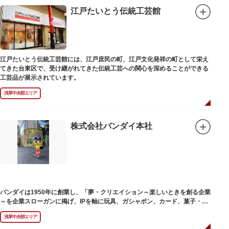
江戸たいとう伝統工芸館
江戸たいとう伝統工芸館には、江戸庶民の町、江戸文化発祥の町として栄え
てきた台東区で、受け継がれてきた伝統工芸への関心を深めることができる
工芸品が展示されています。
浅草中央部エリア
株式会社バンダイ本社
バンダイは1950年に創業し、「夢・クリエイション～楽しいときを創る企業
～を企業スローガンに掲げ、IPを軸に玩具、ガシャポン、カード、菓子・食
品・食玩、アパレル、日用雑貨など、お客さまの身近で楽しんでいただける
浅草中央部エリア
エンターテインメントをお届けしています。