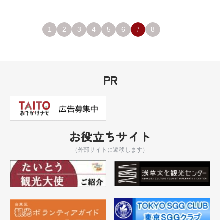
1
2
3
4
5
6
7
8
PR
お役立ちサイト
（外部サイトに遷移します）