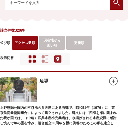
該当件数320件
現在地から
並び順
アクセス数順
更新順
近い順
表示切替
魚塚
上野恩賜公園内の不忍池の弁天島にある石碑で、昭和51年（1976）に「東
京魚商業協同組合」によって建立されました。碑文には「四海を海に囲まれ
た我が国では、（中略）私共水産小売業者は、水揚げされる水産資源に感謝
し慎んで魚の霊を悼み、組合創立50周年を機に供養のためこの塚を建立しま