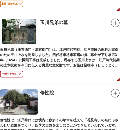
す」とあります。
上野・御徒町エリア
玉川兄弟の墓
玉川兄弟（庄右衛門・清右衛門）は、江戸時代初期、江戸市民の飲料水確保
のため玉川上水を開発しました。四代将軍将軍家綱の頃、幕命が下り承応3
年（1654）に開削工事は完成しました。現存する玉川上水は、江戸時代初期
の土木技術を今日に伝える貴重な文化財です。お墓は聖徳寺（しょうとく
じ）にあります。
浅草中央部エリア
修性院
修性院は、江戸時代には境内に数多くの草木を植えて「花見寺」の名にふさ
わしい庭園をつくり、四季の自然を楽しむことができたといわれています。