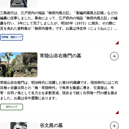
三島政行は、江戸府内の地誌「御府内風土記」「新編武蔵風土記稿」などの
編纂に従事しました。幕命によって、江戸府内の地誌「御府内風土記」の編
纂を行い、3年にして完了しましたが、明治5年（1872）に焼失、その際に
災を免れた資料集が「御府内備考」です。お墓は浄念寺（じょうねんじ）境
内にあります。
浅草橋・蔵前エリア
常陸山谷右衛門の墓
常陸山谷右衛門は、明治時代に活躍した第19代横綱です。現役時代には二代
目梅ヶ谷藤太郎との「梅・常陸時代」で角界を隆盛に導き、引退後は、年
寄・出羽ノ海として名力士を多数育成、現在まで続く出羽海一門の礎を築き
ました。お墓は谷中霊園にあります。
谷中エリア
谷文晁の墓