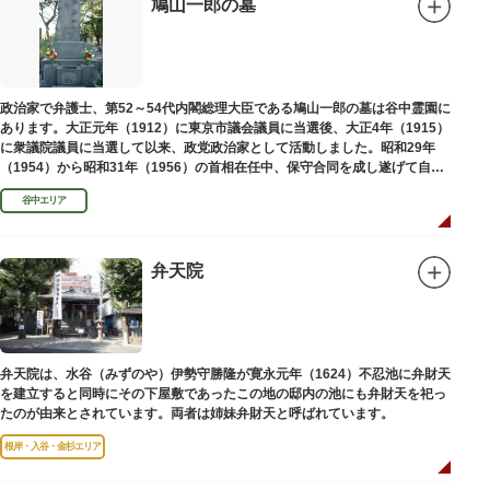
鳩山一郎の墓
政治家で弁護士、第52～54代内閣総理大臣である鳩山一郎の墓は谷中霊園に
あります。大正元年（1912）に東京市議会議員に当選後、大正4年（1915）
に衆議院議員に当選して以来、政党政治家として活動しました。昭和29年
（1954）から昭和31年（1956）の首相在任中、保守合同を成し遂げて自由
民主党の初代総裁となり、日本とソビエト連邦の国交回復を実現しました。
谷中エリア
弁天院
弁天院は、水谷（みずのや）伊勢守勝隆が寛永元年（1624）不忍池に弁財天
を建立すると同時にその下屋敷であったこの地の邸内の池にも弁財天を祀っ
たのが由来とされています。両者は姉妹弁財天と呼ばれています。
根岸・入谷・金杉エリア