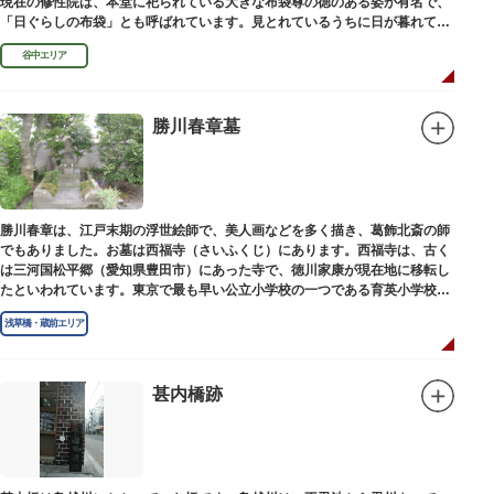
現在の修性院は、本堂に祀られている大きな布袋尊の徳のある姿が有名で、
「日ぐらしの布袋」とも呼ばれています。見とれているうちに日が暮れてし
まった、という言い伝えです。
谷中エリア
勝川春章墓
勝川春章は、江戸末期の浮世絵師で、美人画などを多く描き、葛飾北斎の師
でもありました。お墓は西福寺（さいふくじ）にあります。西福寺は、古く
は三河国松平郷（愛知県豊田市）にあった寺で、徳川家康が現在地に移転し
たといわれています。東京で最も早い公立小学校の一つである育英小学校の
発祥の地としても知られています。
浅草橋・蔵前エリア
甚内橋跡