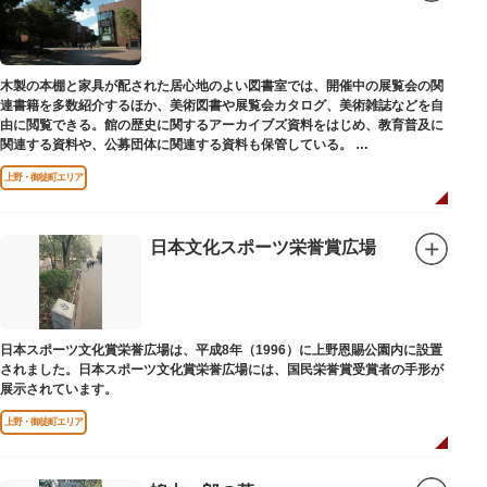
木製の本棚と家具が配された居心地のよい図書室では、開催中の展覧会の関
連書籍を多数紹介するほか、美術図書や展覧会カタログ、美術雑誌などを自
由に閲覧できる。館の歴史に関するアーカイブズ資料をはじめ、教育普及に
関連する資料や、公募団体に関連する資料も保管している。
（画像提供：東京都美術館）
上野・御徒町エリア
日本文化スポーツ栄誉賞広場
日本スポーツ文化賞栄誉広場は、平成8年（1996）に上野恩賜公園内に設置
されました。日本スポーツ文化賞栄誉広場には、国民栄誉賞受賞者の手形が
展示されています。
上野・御徒町エリア