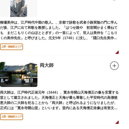
柳瀬美仲は、江戸時代中期の歌人。、京都で詠歌を武者小路実陰の門に学ん
だ後、江戸に出て和歌を教授しました。「はつせ路や 初音聞かまく尋ねて
も まだこもりくの山ほととぎす」の一首によって、世人は美仲を「こもり
くの美仲先生」と呼びました。元文5年（1740）に没し、「隠口先生美仲甫
之墓」と刻まれた墓が教證寺（きょうしょうじ）にあります。
上野・御徒町エリア
両大師
両大師は、江戸時代正保元年（1644）、寛永寺開山天海僧正の像を安置する
堂として建立されました。天海僧正と天海が最も尊敬した平安時代の高僧慈
恵大師の二大師を祀ることから「両大師」と呼ばれるようになりましたが、
正式には「寛永寺開山堂」といいます。堂内にある天海僧正坐像は有形文化
財に指定されています。
上野・御徒町エリア