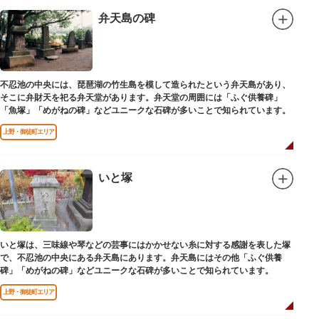
弁天島の碑
不忍池の中央には、琵琶湖の竹生島を模して造られたという弁天島があり、
そこに弁財天を祀る弁天堂があります。弁天堂の周囲には「ふぐ供養碑」
「魚塚」「めがねの碑」などユニークな石碑が多いことで知られています。
上野・御徒町エリア
いと塚
いと塚は、三味線や琴などの芸事にはかかせない糸に対する感謝を表した塚
で、不忍池の中央にある弁天島にあります。弁天島にはその他「ふぐ供養
碑」「めがねの碑」などユニークな石碑が多いことで知られています。
上野・御徒町エリア