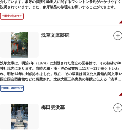
介しています。象牙の保護や輸出入に関するワシントン条約がわかりやすく
説明されています。また、象牙製品の修理をお願いすることができます。
浅草中央部エリア
浅草文庫跡碑
浅草文庫は、明治7年（1874）に創設された官立の図書館で、その跡碑が榊
神社境内にあります。当時の和・漢・洋の蔵書数は11万～13万冊ともいわ
れ、明治14年に封鎖されました。現在、その蔵書は国立公文書館内閣文庫や
国立国会図書館などに所蔵され、太政大臣三条実美の筆蹟と伝える「浅草文
庫」の朱印が押されています。
浅草橋・蔵前エリア
梅田雲浜墓