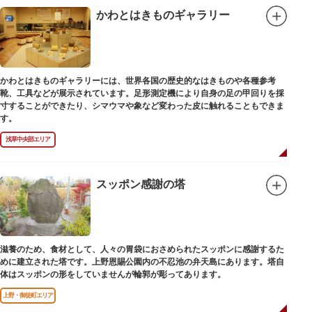
かわとはきものギャラリー
かわとはきものギャラリーには、世界各国の歴史的なはきものや各種参考
靴、工具などが展示されています。足形測定機により自身の足の甲回りを採
寸することができたり、シマウマや象など変わった皮に触れることもできま
す。
浅草中央部エリア
スッポン感謝の塔
滋養のため、食材として、人々の胃袋におさめられたスッポンに感謝するた
めに建立された塔です。上野恩賜公園内の不忍池の弁天島にあります。塔自
体はスッポンの形をしていませんが輪郭が彫ってあります。
上野・御徒町エリア