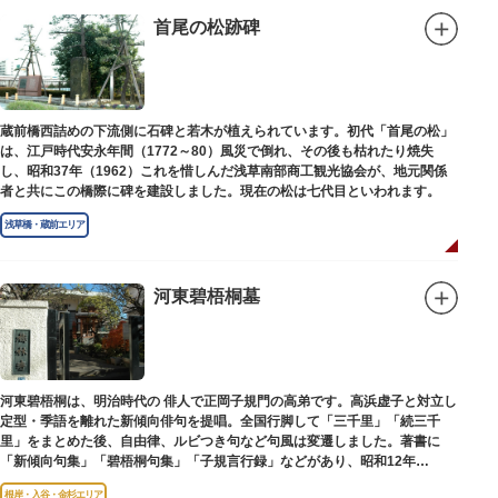
首尾の松跡碑
蔵前橋西詰めの下流側に石碑と若木が植えられています。初代「首尾の松」
は、江戸時代安永年間（1772～80）風災で倒れ、その後も枯れたり焼失
し、昭和37年（1962）これを惜しんだ浅草南部商工観光協会が、地元関係
者と共にこの橋際に碑を建設しました。現在の松は七代目といわれます。
浅草橋・蔵前エリア
河東碧梧桐墓
河東碧梧桐は、明治時代の 俳人で正岡子規門の高弟です。高浜虚子と対立し
定型・季語を離れた新傾向俳句を提唱。全国行脚して「三千里」「続三千
里」をまとめた後、自由律、ルビつき句など句風は変遷しました。著書に
「新傾向句集」「碧梧桐句集」「子規言行録」などがあり、昭和12年
（1937）に没し、お墓は梅林寺（ばいりんじ）にあります。
根岸・入谷・金杉エリア