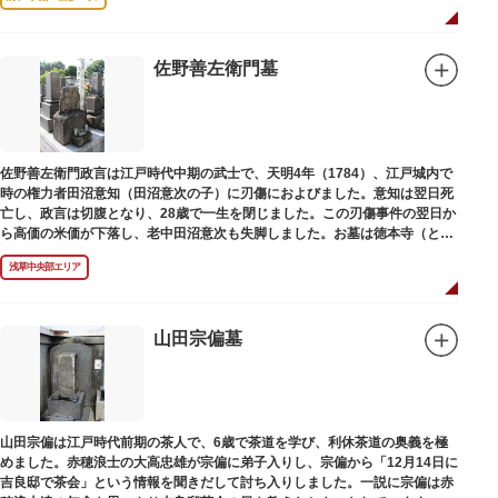
佐野善左衛門墓
佐野善左衛門政言は江戸時代中期の武士で、天明4年（1784）、江戸城内で
時の権力者田沼意知（田沼意次の子）に刃傷におよびました。意知は翌日死
亡し、政言は切腹となり、28歳で一生を閉じました。この刃傷事件の翌日か
ら高価の米価が下落し、老中田沼意次も失脚しました。お墓は徳本寺（とく
ほんじ）境内にあります。
浅草中央部エリア
山田宗偏墓
山田宗偏は江戸時代前期の茶人で、6歳で茶道を学び、利休茶道の奥義を極
めました。赤穂浪士の大高忠雄が宗偏に弟子入りし、宗偏から「12月14日に
吉良邸で茶会」という情報を聞きだして討ち入りしました。一説に宗偏は赤