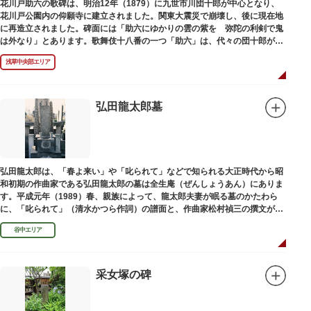
花川戸助六の歌碑は、明治12年（1879）に九世市川団十郎が中心となり、
花川戸公園内の仰願寺に建立されました。関東大震災で崩壊し、後に現在地
に再造立されました。碑面には「助六にゆかりの雲の紫を 弥陀の利剣で鬼
は外なり」とあります。歌舞伎十八番の一つ「助六」は、代々の団十郎が伝
えていますが、助六の実像は不明です。
浅草中央部エリア
弘田龍太郎墓
弘田龍太郎は、「春よ来い」や「叱られて」などで知られる大正時代から昭
和初期の作曲家である弘田龍太郎の墓は全生庵（ぜんしょうあん）にありま
す。平成元年（1989）春、親族によって、龍太郎夫妻が眠る墓のかたわら
に、「叱られて」（清水かつら作詞）の譜面と、作曲家松村禎三の撰文が浮
き彫りされる碑が建立されました。
谷中エリア
采女塚の碑