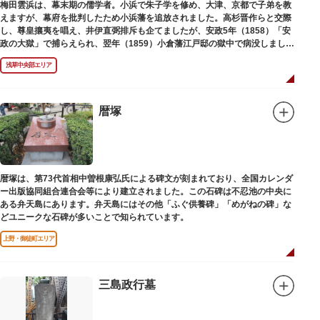
梅田雲浜は、幕末期の儒学者。小浜で朱子学を修め、大津、京都で子弟を教
えますが、幕府を批判したため小浜藩を追放されました。高杉晋作らと交際
し、尊皇攘夷を唱え、井伊直弼排斥も企てましたが、安政5年（1858）「安
政の大獄」で捕らえられ、翌年（1859）小倉藩江戸邸の獄中で病没しまし
た。お墓は海禅寺（かいぜんじ）にあります。
浅草中央部エリア
暦塚
暦塚は、第73代首相中曽根康弘氏による碑文が刻まれており、全国カレンダ
ー出版協同組合連合会等により建立されました。この石碑は不忍池の中央に
ある弁天島にあります。弁天島にはその他「ふぐ供養碑」「めがねの碑」な
どユニークな石碑が多いことで知られています。
上野・御徒町エリア
三島政行墓