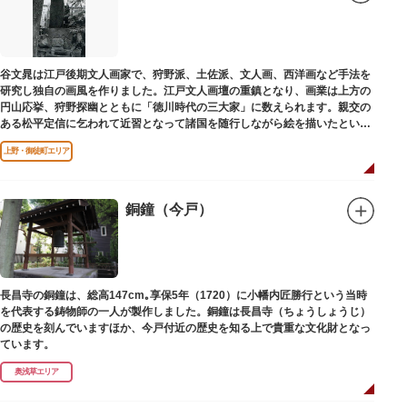
谷文晁は江戸後期文人画家で、狩野派、土佐派、文人画、西洋画など手法を
研究し独自の画風を作りました。江戸文人画壇の重鎮となり、画業は上方の
円山応挙、狩野探幽とともに「徳川時代の三大家」に数えられます。親交の
ある松平定信に乞われて近習となって諸国を随行しながら絵を描いたといわ
れています。お墓は源空寺（げんくうじ）にあります。
上野・御徒町エリア
銅鐘（今戸）
長昌寺の銅鐘は、総高147cm｡享保5年（1720）に小幡内匠勝行という当時
を代表する鋳物師の一人が製作しました。銅鐘は長昌寺（ちょうしょうじ）
の歴史を刻んでいますほか、今戸付近の歴史を知る上で貴重な文化財となっ
ています。
奥浅草エリア