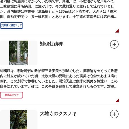
甚内橋は鳥越川にかかっていた橋です。鳥越川は、不忍池から忍川をへて、
三味線堀に落ち隅田川に注ぐ川で、今の蔵前通りと並行して流れていまし
た。甚内橋跡は攅霊橋（浦島橋）から130ｍほど下流です。大きさは「長六
間、両袖間壱間つゞ共一幅弐間」とあります。十字路の東南角には甚内橋跡
の石碑があります。
浅草橋・蔵前エリア
対鴎荘蹟碑
対鴎荘は、明治時代の政治家三条実美の別邸でした。征韓論をめぐって政府
内に対立が続いていた頃、太政大臣の要職にあった実美は心労のあまり病に
倒れ、この別邸で静養していました。明治天皇は病床の実美を気遣い、この
邸を訪れています。碑は、この事績を顕彰して建立されたものです。対鴎荘
は、多摩市連光寺に移築されました。
奥浅草エリア
大雄寺のクスノキ