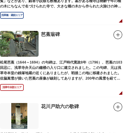
覧」などがあり、戯者小説類も数種あります。墓がある榧寺は樹齢千年の榧
の木にちなんで名づけられた寺で、大きな榧の木から作られた火除けの神、
秋葉権現で知られています。
浅草橋・蔵前エリア
芭蕉翁碑
松尾芭蕉（1644～1694）の句碑は、江戸時代寛政8年（1796）、芭蕉の103
回忌に、浅草寺弁天山の鐘楼の入り口に建立されました。この句碑、元は浅
草寺本堂の銭塚地蔵の近くにありましたが、戦後この地に移建されました。
佐脇嵩雪が描いた芭蕉の座像が線刻してありますが、200年の風雪を経て、
碑石も欠損し、碑面の判読も困難となっています。
浅草中央部エリア
花川戸助六の歌碑