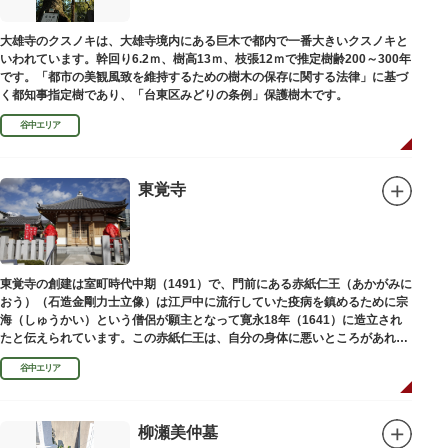
大雄寺のクスノキは、大雄寺境内にある巨木で都内で一番大きいクスノキと
いわれています。幹回り6.2ｍ、樹高13ｍ、枝張12ｍで推定樹齢200～300年
です。「都市の美観風致を維持するための樹木の保存に関する法律」に基づ
く都知事指定樹であり、「台東区みどりの条例」保護樹木です。
谷中エリア
東覚寺
東覚寺の創建は室町時代中期（1491）で、門前にある赤紙仁王（あかがみに
おう）（石造金剛力士立像）は江戸中に流行していた疫病を鎮めるために宗
海（しゅうかい）という僧侶が願主となって寛永18年（1641）に造立され
たと伝えられています。この赤紙仁王は、自分の身体に悪いところがあれ
ば、仁王像の同じところに赤紙を貼ると病気が治ると信仰されています。
谷中エリア
柳瀬美仲墓