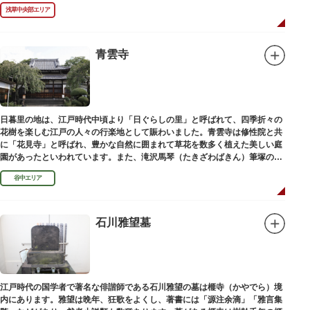
しています。お墓は天嶽院（てんがくいん）境内にあります。
浅草中央部エリア
青雲寺
日暮里の地は、江戸時代中頃より「日ぐらしの里」と呼ばれて、四季折々の
花樹を楽しむ江戸の人々の行楽地として賑わいました。青雲寺は修性院と共
に「花見寺」と呼ばれ、豊かな自然に囲まれて草花を数多く植えた美しい庭
園があったといわれています。また、滝沢馬琴（たきざわばきん）筆塚の碑
があります。
谷中エリア
石川雅望墓
江戸時代の国学者で著名な俳諧師である石川雅望の墓は榧寺（かやでら）境
内にあります。雅望は晩年、狂歌をよくし、著書には「源注余滴」「雅言集