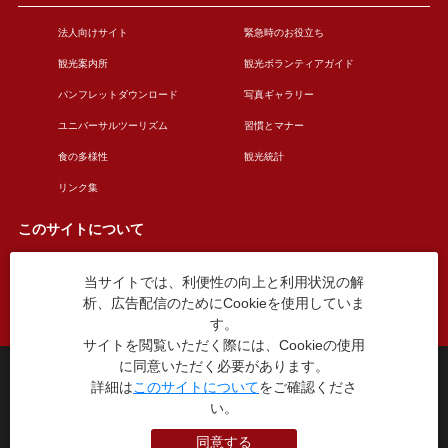
法人向けサイト
緊急時のお役立ち
観光案内所
観光ボランティアガイド
パンフレットダウンロード
写真ギャラリー
ユニバーサルツーリズム
習慣とマナー
食の多様性
観光統計
リンク集
このサイトについて
当サイトでは、利便性の向上と利用状況の解
このサイトについて
広告掲載について
析、広告配信のためにCookieを使用していま
お問い合わせ
す。
サイトを閲覧いただく際には、Cookieの使用
に同意いただく必要があります。
台東区役所観光課
詳細は
このサイトについて
をご確認くださ
〒110-8615 東京都台東区東上野4丁目5番6号
い。
TEL：03-5246-1151
（平日8:30〜17:15 土日祝休み）
同意する