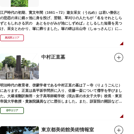
江戸時代の初期、寛文年間（1661～72）遊女采女（うねめ）は若い僧侶と
の悲恋の末に鏡ヶ池に身を投げ、翌朝、草刈りの人たちが「名をそれとしら
ずともしれさる沢の あとをかがみが池にしずめば」としるした短冊を見つ
け、采女とわかり、塚に葬りました。塚の碑は出山寺（しゅっさんじ）にあ
ります。
奥浅草エリア
中村正直墓
明治時代の教育者、啓蒙学者である中村正直の墓は了～寺（りょうごんじ）
にあります。正直は昌平坂学問所に入り、佐藤一斎について儒学を学びまし
た。大蔵省翻訳御用・女子高等師範学校（現お茶の水女子大学）校長・東京
帝国大学教授・貴族院議員などに歴任しました。また、訓盲院の開設など女
子教育や障害者教育にも力を注ぎました。明治24（1891）病没しました。
谷中エリア
東京都美術館美術情報室