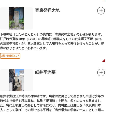
寄席発祥之地
下谷神社（したやじんじゃ）の境内に「寄席発祥之地」の石碑があります。
江戸時代寛政10年（1798）に馬喰町で櫛職人をしていた京屋又五郎（のち
の三笑亭可楽）が、素人噺家として入場料をとって興行を行ったことが、寄
席のはじまりだといわれています。
上野・御徒町エリア
細井平洲墓
細井平洲は江戸時代の儒学者です。農家の次男として生まれた平洲は少年の
時代より勉学を積み重ね、私塾「嚶鳴館」を開き、多くの人々を教えまし
た。特に上杉鷹山の師として有名になり、内村鑑三は鷹山を「代表的日本
人」として挙げ、その師である平洲を「当代最大の学者の一人」として紹介