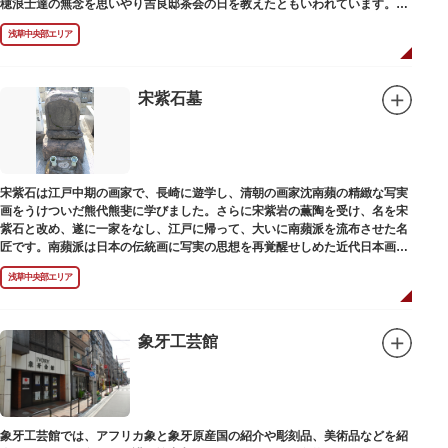
穂浪士達の無念を思いやり吉良邸茶会の日を教えたともいわれています。お
墓は願竜寺（がんりゅうじ）境内にあります。
浅草中央部エリア
宋紫石墓
宋紫石は江戸中期の画家で、長崎に遊学し、清朝の画家沈南蘋の精緻な写実
画をうけついだ熊代熊斐に学びました。さらに宋紫岩の薫陶を受け、名を宋
紫石と改め、遂に一家をなし、江戸に帰って、大いに南蘋派を流布させた名
匠です。南蘋派は日本の伝統画に写実の思想を再覚醒せしめた近代日本画壇
の源流です。お墓は徳本寺（とくほんじ）境内にあります。
浅草中央部エリア
象牙工芸館
象牙工芸館では、アフリカ象と象牙原産国の紹介や彫刻品、美術品などを紹