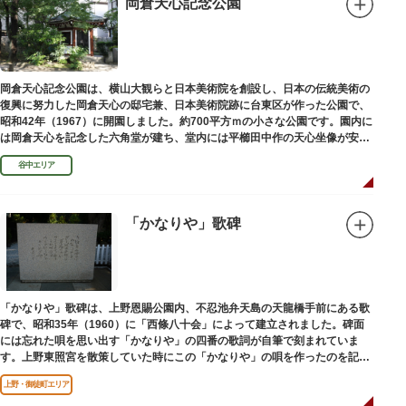
岡倉天心記念公園
岡倉天心記念公園は、横山大観らと日本美術院を創設し、日本の伝統美術の
復興に努力した岡倉天心の邸宅兼、日本美術院跡に台東区が作った公園で、
昭和42年（1967）に開園しました。約700平方ｍの小さな公園です。園内に
は岡倉天心を記念した六角堂が建ち、堂内には平櫛田中作の天心坐像が安置
されています。
谷中エリア
「かなりや」歌碑
「かなりや」歌碑は、上野恩賜公園内、不忍池弁天島の天龍橋手前にある歌
碑で、昭和35年（1960）に「西條八十会」によって建立されました。碑面
には忘れた唄を思い出す「かなりや」の四番の歌詞が自筆で刻まれていま
す。上野東照宮を散策していた時にこの「かなりや」の唄を作ったのを記念
してこの地に建てられました。
上野・御徒町エリア