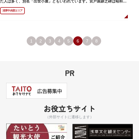
た人は多く、別名「出世小屋」ともいわれています。宮戸座跡之碑は昭和53
年（1978）に建てられました。
浅草中央部エリア
1
2
3
4
5
6
7
8
PR
お役立ちサイト
（外部サイトに遷移します）