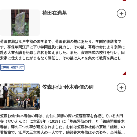
荷田在満墓
荷田在満は江戸中期の国学者で、荷田春満の甥にあたり、学問的後継者で
す。享保年間江戸に下り学問普及に努力し、その後、幕府の命により京師に
赴き大嘗会議を記録し注釈を加えました。また、貞観格式の校訂を行い、田
安家に仕えましたがまもなく辞任し、その後は人々を集めて教育を業としま
した。お墓は金竜寺（きんりゅうじ）境内にあります。
浅草橋・蔵前エリア
笠森お仙･鈴木春信の碑
笠森お仙･鈴木春信の碑は、お仙に関係の深い笠森稲荷を合祀している大円
寺（だいえんじ）に大正8年（1919）に「笠森阿仙の碑」と「錦絵開祖鈴木
春信」碑の二つの碑が建立されました。お仙は笠森神社前の茶屋「鍵屋」の
看板娘で、江戸の三大美人の一人です。絵師鈴木春信はその姿を、当時新し