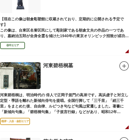
【現在この像は朝倉彫塑館に収蔵されており、定期的に公開される予定で
す】
この像は、台東区名誉区民にして彫刻家である朝倉文夫の作品の一つであ
り、嘉納治五郎が全身全霊を傾けた1940年の東京オリンピック招致が成功
（のちに返上）した、1936年に制作されました。
谷中エリア
朝倉文夫は、1907～1910年ころに嘉納と知り合ったと推察されます。その
後も縁があり、嘉納の人柄や骨格などを熟知していた朝倉は、嘉納の海外出
張中に本作を制作して周囲を驚かせました。しっかりした体幹を感じさせる
ポーズは、嘉納の柔道家としての「不動の姿勢」を意識したと思われます。
河東碧梧桐墓
河東碧梧桐は、明治時代の 俳人で正岡子規門の高弟です。高浜虚子と対立し
定型・季語を離れた新傾向俳句を提唱。全国行脚して「三千里」「続三千
里」をまとめた後、自由律、ルビつき句など句風は変遷しました。著書に
「新傾向句集」「碧梧桐句集」「子規言行録」などがあり、昭和12年
（1937）に没し、お墓は梅林寺（ばいりんじ）にあります。
根岸・入谷・金杉エリア