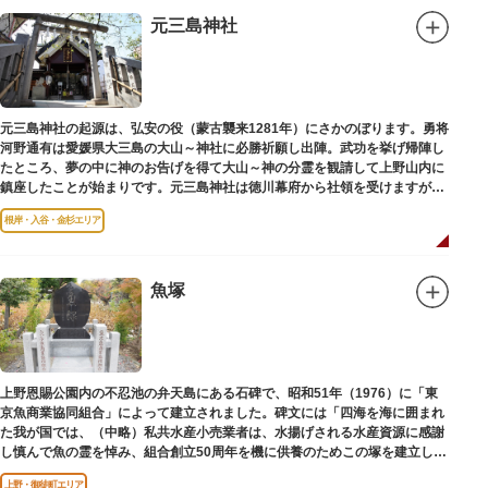
元三島神社
元三島神社の起源は、弘安の役（蒙古襲来1281年）にさかのぼります。勇将
河野通有は愛媛県大三島の大山～神社に必勝祈願し出陣。武功を挙げ帰陣し
たところ、夢の中に神のお告げを得て大山～神の分霊を観請して上野山内に
鎮座したことが始まりです。元三島神社は徳川幕府から社領を受けますが、
御用地となったために上野から浅草へ移転し、現在の地に至ります。
根岸・入谷・金杉エリア
魚塚
上野恩賜公園内の不忍池の弁天島にある石碑で、昭和51年（1976）に「東
京魚商業協同組合」によって建立されました。碑文には「四海を海に囲まれ
た我が国では、（中略）私共水産小売業者は、水揚げされる水産資源に感謝
し慎んで魚の霊を悼み、組合創立50周年を機に供養のためこの塚を建立しま
す」とあります。
上野・御徒町エリア