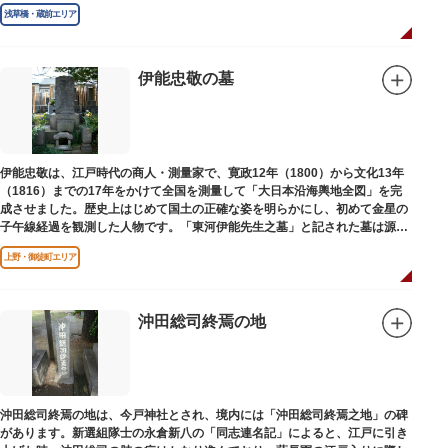
浅草橋・蔵前エリア
伊能忠敬の墓
伊能忠敬は、江戸時代の商人・測量家で、寛政12年（1800）から文化13年
（1816）までの17年をかけて全国を測量して「大日本沿海輿地全図」を完
成させました。歴史上はじめて国土の正確な姿を明らかにし、初めて金星の
子午線経過を観測した人物です。「東河伊能先生之墓」と記された墓は源空
寺（げんくうじ）にあります。
上野・御徒町エリア
沖田総司終焉の地
沖田総司終焉の地は、今戸神社とされ、境内には「沖田総司終焉之地」の碑
があります。新選組隊士の永倉新八の「同志連名記」によると、江戸に引き