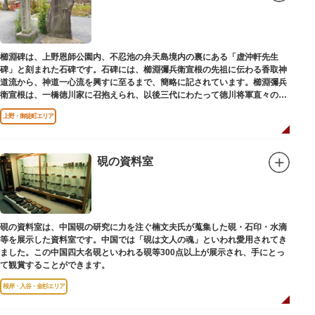
櫛淵碑は、上野恩師公園内、不忍池の弁天島境内の裏にある「虚沖軒先生
碑」と刻まれた石碑です。石碑には、櫛淵彌兵衛宣根の先祖に伝わる香取神
道流から、神道一心流を興すに至るまで、簡略に記されています。櫛淵彌兵
衛宣根は、一橋徳川家に召抱えられ、以後三代にわたって徳川将軍直々の護
衛役として仕えました。
上野・御徒町エリア
硯の資料室
硯の資料室は、中国硯の研究に力を注ぐ楠文夫氏が蒐集した硯・石印・水滴
等を展示した資料室です。中国では「硯は文人の魂」といわれ愛用されてき
ました。この中国四大名硯といわれる硯等300点以上が展示され、手にとっ
て観賞することができます。
根岸・入谷・金杉エリア