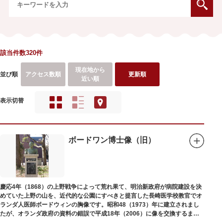
該当件数320件
現在地から
並び順
アクセス数順
更新順
近い順
表示切替
ボードワン博士像（旧）
慶応4年（1868）の上野戦争によって荒れ果て、明治新政府が病院建設を決
めていた上野の山を、近代的な公園にすべきと提言した長崎医学校教官でオ
ランダ人医師ボードウィンの胸像です。昭和48（1973）年に建立されまし
たが、オランダ政府の資料の錯誤で平成18年（2006）に像を交換するまで