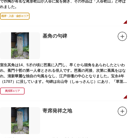
で作陶が有名な尾形乾山が入谷に窯を開き、その作品は「入谷乾山」と呼ば
れました。
根岸・入谷・金杉エリア
基角の句碑
室生其角は14、5才の頃に芭蕉に入門し、早くから頭角をあらわしたといわ
れ、蕉門十哲の第一人者とされる俳人です。芭蕉の死後、次第に蕉風をはな
れ、清新華麗な独自の句風をなし、江戸俳壇の中心となりました。宝永4年
（1707）に没しています。句碑は出山寺（しゅっさんじ）にあり、「草茎を
つつむ葉もなき 雲間哉」と刻まれています。
奥浅草エリア
寄席発祥之地