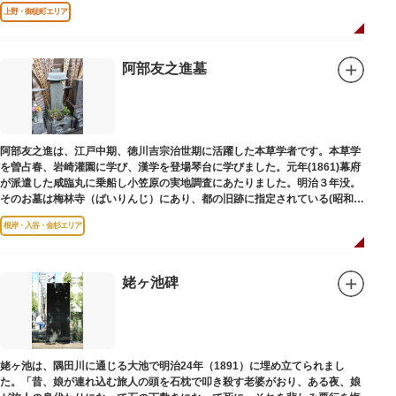
は博士の弟の像でした。
上野・御徒町エリア
阿部友之進墓
阿部友之進は、江戸中期、徳川吉宗治世期に活躍した本草学者です。本草学
を曽占春、岩崎灌園に学び、漢学を登場琴台に学びました。元年(1861)幕府
が派遣した咸臨丸に乗船し小笠原の実地調査にあたりました。明治３年没。
そのお墓は梅林寺（ばいりんじ）にあり、都の旧跡に指定されている(昭和３
年指定)。
根岸・入谷・金杉エリア
姥ヶ池碑
姥ヶ池は、隅田川に通じる大池で明治24年（1891）に埋め立てられまし
た。「昔、娘が連れ込む旅人の頭を石枕で叩き殺す老婆がおり、ある夜、娘