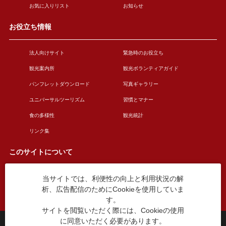
お気に入りリスト
お知らせ
お役立ち情報
法人向けサイト
緊急時のお役立ち
観光案内所
観光ボランティアガイド
パンフレットダウンロード
写真ギャラリー
ユニバーサルツーリズム
習慣とマナー
食の多様性
観光統計
リンク集
このサイトについて
当サイトでは、利便性の向上と利用状況の解
このサイトについて
広告掲載について
析、広告配信のためにCookieを使用していま
お問い合わせ
す。
サイトを閲覧いただく際には、Cookieの使用
に同意いただく必要があります。
台東区役所観光課