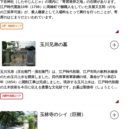
下谷神社（したやじんじゃ）の境内に「寄席発祥之地」の石碑があります。
江戸時代寛政10年（1798）に馬喰町で櫛職人をしていた京屋又五郎（のち
の三笑亭可楽）が、素人噺家として入場料をとって興行を行ったことが、寄
席のはじまりだといわれています。
上野・御徒町エリア
玉川兄弟の墓
玉川兄弟（庄右衛門・清右衛門）は、江戸時代初期、江戸市民の飲料水確保
のため玉川上水を開発しました。四代将軍将軍家綱の頃、幕命が下り承応3
年（1654）に開削工事は完成しました。現存する玉川上水は、江戸時代初期
の土木技術を今日に伝える貴重な文化財です。お墓は聖徳寺（しょうとく
じ）にあります。
浅草中央部エリア
玉林寺のシイ（巨樹）