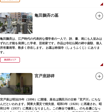
亀田鵬斉の墓
亀田鵬斉は、江戸時代の代表的な儒学者の一人で、詩、書、画にも人並みは
ずれた才能を発揮した学者、芸術家です。作品は寺社仏閣の碑や扁額、個人
所有書画等、数多く存在します。 お墓は称福寺（しょうふくじ）にありま
す。
奥浅草エリア
宮戸座跡碑
宮戸座は明治29年（1896）に開場、座名は隅田川の古称「宮戸川」にちな
んだといわれます。関東大震災で焼失後、昭和3年（1928）に再建され、昭
和12年（1937）に廃座となりました。この舞台で修業し、のち名優になっ