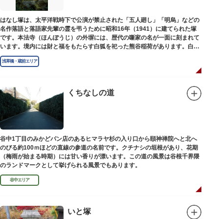
はなし塚は、太平洋戦時下で公演が禁止された「五人廻し」「明烏」などの
名作落語と落語家先輩の霊を弔うために昭和16年（1941）に建てられた塚
です。本法寺（ほんぽうじ）の外塀には、歴代の噺家の名が一面に刻まれて
います。境内には財と福をもたらす白狐を祀った熊谷稲荷があります。白狐
を祀った稲荷は全国に2ケ所しかない非常に珍しいものです。
浅草橋・蔵前エリア
くちなしの道
谷中1丁目のみかどパン店のあるヒマラヤ杉の入り口から頤神禅院へと北へ
のびる約100ｍほどの直線の参道の名前です。クチナシの垣根があり、花期
（梅雨が始まる時期）には甘い香りが漂います。この道の風景は谷根千界隈
のランドマークとして挙げられる風景でもあります。
谷中エリア
いと塚