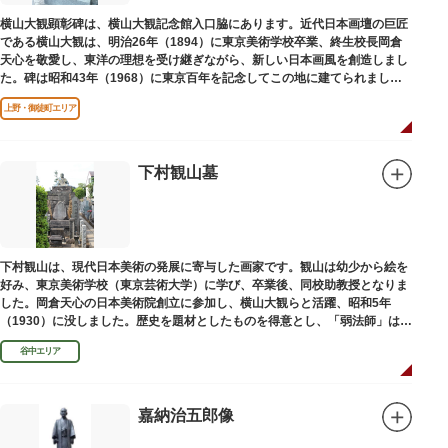
横山大観顕彰碑は、横山大観記念館入口脇にあります。近代日本画壇の巨匠
である横山大観は、明治26年（1894）に東京美術学校卒業、終生校長岡倉
天心を敬愛し、東洋の理想を受け継ぎながら、新しい日本画風を創造しまし
た。碑は昭和43年（1968）に東京百年を記念してこの地に建てられまし
た。
上野・御徒町エリア
下村観山墓
下村観山は、現代日本美術の発展に寄与した画家です。観山は幼少から絵を
好み、東京美術学校（東京芸術大学）に学び、卒業後、同校助教授となりま
した。岡倉天心の日本美術院創立に参加し、横山大観らと活躍、昭和5年
（1930）に没しました。歴史を題材としたものを得意とし、「弱法師」は代
表作です。お墓は安立寺（あんりゅうじ）にあります。
谷中エリア
嘉納治五郎像