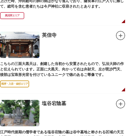
上げた時、沖田総司の肺の病はかなり進んでおり、薩長軍の江戸入りに際し
て、総司を含む患者たちは今戸神社に収容されたとあります。
奥浅草エリア
英信寺
こちらの三面大黒天は、創建した当初から安置されたもので、弘法大師の作
と伝えられています。正面に大黒天、向かって右は弁財天、左が毘沙門天、
後部は宝珠形光背を付けているユニークで徳のあるご尊像です。
根岸・入谷・金杉エリア
塩谷宕陰墓
江戸時代後期の儒学者である塩谷宕陰の墓は谷中墓地と称される区域の天王