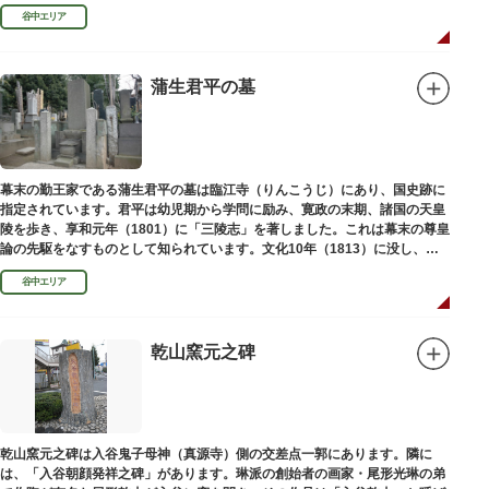
い絵画様式である多色刷り版画「錦絵」に描きました。
谷中エリア
蒲生君平の墓
幕末の勤王家である蒲生君平の墓は臨江寺（りんこうじ）にあり、国史跡に
指定されています。君平は幼児期から学問に励み、寛政の末期、諸国の天皇
陵を歩き、享和元年（1801）に「三陵志」を著しました。これは幕末の尊皇
論の先駆をなすものとして知られています。文化10年（1813）に没し、高
山彦三郎や林子平と共に「寛政三奇人」の一人にあげられています。
谷中エリア
乾山窯元之碑
乾山窯元之碑は入谷鬼子母神（真源寺）側の交差点一郭にあります。隣に
は、「入谷朝顔発祥之碑」があります。琳派の創始者の画家・尾形光琳の弟