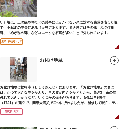
いと塚は、三味線や琴などの芸事にはかかせない糸に対する感謝を表した塚
で、不忍池の中央にある弁天島にあります。弁天島にはその他「ふぐ供養
碑」「めがねの碑」などユニークな石碑が多いことで知られています。
上野・御徒町エリア
お化け地蔵
お化け地蔵は松吟寺（しょうぎんじ）にあります。「お化け地蔵」の名に
は、かつて大きな笠をかぶり、その笠が向きをかえたから、高さ3ｍ余の並
外れて大きいからなど、いくつかの伝承があります。石仏は享保6年
（1721）の建立で、関東大震災で二つに折れましたが、補修して現在に至っ
ています。常夜灯は、寛政2年（1790）に建てられました。
奥浅草エリア