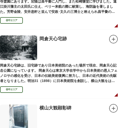
寺霊園にあります。宕陰は昌平黌に入門し、また松崎慊堂に学びました。遠
江掛川藩主の太田氏に仕え、ペリー来航の際に献策し、海防論を著しまし
た。芳野金陵、安井息軒と並んで安政･文久の三博士と称えられ昌平黌の教
授として多くの文人を育て、慶応3年 （1867）に没しました。
谷中エリア
岡倉天心宅跡
岡倉天心宅跡は、旧宅跡であり日本美術院のあった場所で現在、岡倉天心記
念公園になっています。 岡倉天心は東京大学在学中から日本美術の恩人フェ
ノロサの感化を受け、日本の伝統美術復興に努力し、日本の近代美術の先駆
者となりました。明治31（1898）に日本美術院を創設し、横山大観をはじ
め優れた画家を世に送り出しました。
谷中エリア
横山大観顕彰碑