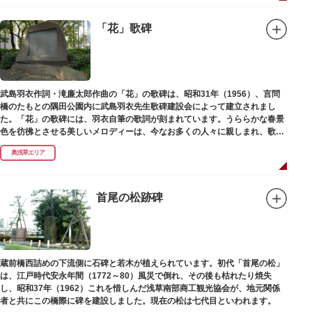
「花」歌碑
武島羽衣作詞・滝廉太郎作曲の「花」の歌碑は、昭和31年（1956）、言問
橋のたもとの隅田公園内に武島羽衣先生歌碑建設会によって建立されまし
た。「花」の歌碑には、羽衣自筆の歌詞が刻まれています。うららかな春景
色を彷彿とさせる美しいメロディーは、今なお多くの人々に親しまれ、歌い
つがれています。
奥浅草エリア
首尾の松跡碑
蔵前橋西詰めの下流側に石碑と若木が植えられています。初代「首尾の松」
は、江戸時代安永年間（1772～80）風災で倒れ、その後も枯れたり焼失
し、昭和37年（1962）これを惜しんだ浅草南部商工観光協会が、地元関係
者と共にこの橋際に碑を建設しました。現在の松は七代目といわれます。