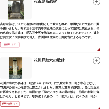
花吉原名残碑
吉原遊郭は、江戸で有数の遊興地として繁栄を極め、華麗な江戸文化の一翼
を担いました。昭和三十三年売春防止法の成立によって遊郭は廃止され、そ
の名残を記す碑は、昭和三十五年地域有志によって建てられたもので、碑文
は共立女子大学教授で俳人、古川柳研究家の山路閑古によるものです。
奥浅草エリア
花川戸助六の歌碑
花川戸助六の歌碑は、明治12年（1879）に九世市川団十郎が中心となり、
花川戸公園内の仰願寺に建立されました。関東大震災で崩壊し、後に現在地
に再造立されました。碑面には「助六にゆかりの雲の紫を 弥陀の利剣で鬼
は外なり」とあります。歌舞伎十八番の一つ「助六」は、代々の団十郎が伝
えていますが、助六の実像は不明です。
浅草中央部エリア