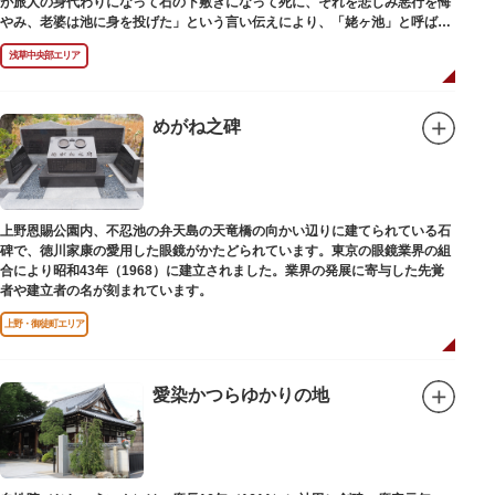
が旅人の身代わりになって石の下敷きになって死に、それを悲しみ悪行を悔
やみ、老婆は池に身を投げた」という言い伝えにより、「姥ヶ池」と呼ばれ
ていました。その碑は花川戸公園内にあります。
浅草中央部エリア
めがね之碑
上野恩賜公園内、不忍池の弁天島の天竜橋の向かい辺りに建てられている石
碑で、徳川家康の愛用した眼鏡がかたどられています。東京の眼鏡業界の組
合により昭和43年（1968）に建立されました。業界の発展に寄与した先覚
者や建立者の名が刻まれています。
上野・御徒町エリア
愛染かつらゆかりの地