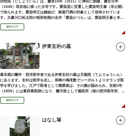
自性院（じしょういん）は、慶長16年（1611）に神田に創建、慶安元年
（1648）現在地に移った古寺です。愛染堂に安置した愛染明王像（非公開）
で知られます。愛染明王は縁結び、家庭円満の対象として信仰されていま
す。文豪川口松太郎の昭和初期の名作「愛染かつら」は、愛染明王像と本堂
前にあった桂の古木にヒントを得た作品だといわれます。
谷中エリア
伊東玄朴の墓
幕末期の蘭学・西洋医学者である伊東玄朴の墓は天龍院（てんりゅういん）
にあります。玄朴は医学を志し、長崎の鳴滝塾でシーボルトよりオランダ医
学を学びました。江戸で医者として開業後は、その腕が認められ、安政5年
（1858）には幕府奥医師になり、蘭方医として種痘所（後の西洋医学所、現
東京大学医学部）の開設などに尽力し、明治4年（1871）72歳で没しまし
谷中エリア
た。
はなし塚