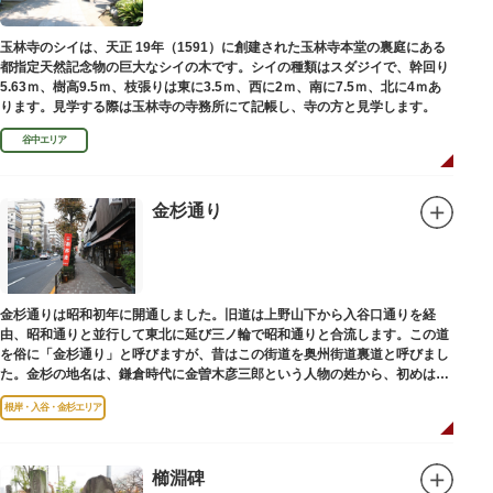
玉林寺のシイは、天正 19年（1591）に創建された玉林寺本堂の裏庭にある
都指定天然記念物の巨大なシイの木です。シイの種類はスダジイで、幹回り
5.63ｍ、樹高9.5ｍ、枝張りは東に3.5ｍ、西に2ｍ、南に7.5ｍ、北に4ｍあ
ります。見学する際は玉林寺の寺務所にて記帳し、寺の方と見学します。
谷中エリア
金杉通り
金杉通りは昭和初年に開通しました。旧道は上野山下から入谷口通りを経
由、昭和通りと並行して東北に延び三ノ輪で昭和通りと合流します。この道
を俗に「金杉通り」と呼びますが、昔はこの街道を奥州街道裏道と呼びまし
た。金杉の地名は、鎌倉時代に金曽木彦三郎という人物の姓から、初めは金
曽木、それが金杉に変わったものとされています。
根岸・入谷・金杉エリア
櫛淵碑