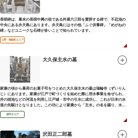
長唄碑は、幕末の長唄中興の祖である杵屋六三郎を賛辞する碑で、不忍池の
中央にある弁天島にあります。弁天島にはその他「ふぐ供養碑」「めがねの
碑」などユニークな石碑が多いことで知られています。
上野・御徒町エリア
大久保主水の墓
家康の頃から幕府のお菓子司をつとめた大久保主水の墓は瑞輪寺（ずいりん
じ）にあります。家康が江戸で町づくりを始めた際に用水事業を命ぜられ、
井の頭池などの河流を利用し江戸城・市中の引水に成功し、これが日本の水
道の先駆けとなりました。この功により家康から「主水」の名を賜り、水は
濁らざるを尊しとして「もんと」と読むようになったといわれます。
谷中エリア
沢田正二郎墓