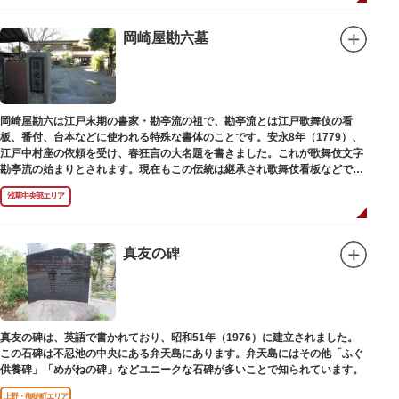
岡崎屋勘六墓
岡崎屋勘六は江戸末期の書家・勘亭流の祖で、勘亭流とは江戸歌舞伎の看
板、番付、台本などに使われる特殊な書体のことです。安永8年（1779）、
江戸中村座の依頼を受け、春狂言の大名題を書きました。これが歌舞伎文字
勘亭流の始まりとされます。現在もこの伝統は継承され歌舞伎看板などで使
われています。 お墓は清光寺（せいこうじ）境内にあります。
浅草中央部エリア
真友の碑
真友の碑は、英語で書かれており、昭和51年（1976）に建立されました。
この石碑は不忍池の中央にある弁天島にあります。弁天島にはその他「ふぐ
供養碑」「めがねの碑」などユニークな石碑が多いことで知られています。
上野・御徒町エリア