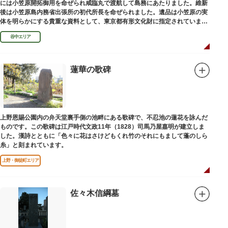
には小笠原開拓御用を命ぜられ咸臨丸で渡航して島務にあたりました。維新
後は小笠原島内務省出張所の初代所長を命ぜられました。遺品は小笠原の実
体を明らかにする貴重な資料として、東京都有形文化財に指定されていま
す。お墓は谷中霊園にあります。
谷中エリア
蓮華の歌碑
上野恩賜公園内の弁天堂裏手側の池畔にある歌碑で、不忍池の蓮花を詠んだ
ものです。この歌碑は江戸時代文政11年（1828）司馬乃屋嘉明が建立しま
した。漢詩とともに「色々に花はさけどもくれ竹のそれにもまして蓬のしら
糸」と刻まれています。
上野・御徒町エリア
佐々木信綱墓