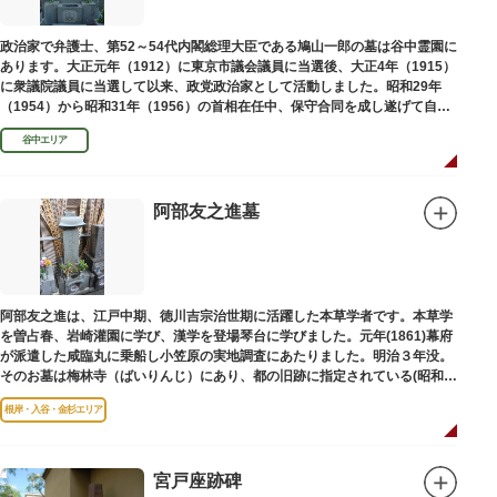
政治家で弁護士、第52～54代内閣総理大臣である鳩山一郎の墓は谷中霊園に
あります。大正元年（1912）に東京市議会議員に当選後、大正4年（1915）
に衆議院議員に当選して以来、政党政治家として活動しました。昭和29年
（1954）から昭和31年（1956）の首相在任中、保守合同を成し遂げて自由
民主党の初代総裁となり、日本とソビエト連邦の国交回復を実現しました。
谷中エリア
阿部友之進墓
阿部友之進は、江戸中期、徳川吉宗治世期に活躍した本草学者です。本草学
を曽占春、岩崎灌園に学び、漢学を登場琴台に学びました。元年(1861)幕府
が派遣した咸臨丸に乗船し小笠原の実地調査にあたりました。明治３年没。
そのお墓は梅林寺（ばいりんじ）にあり、都の旧跡に指定されている(昭和３
年指定)。
根岸・入谷・金杉エリア
宮戸座跡碑