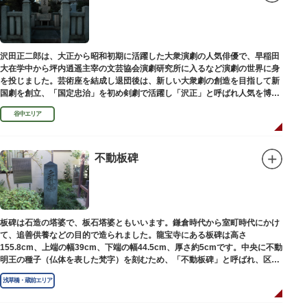
沢田正二郎は、大正から昭和初期に活躍した大衆演劇の人気俳優で、早稲田
大在学中から坪内逍遥主宰の文芸協会演劇研究所に入るなど演劇の世界に身
を投じました。芸術座を結成し退団後は、新しい大衆劇の創造を目指して新
国劇を創立、「国定忠治」を初め剣劇で活躍し「沢正」と呼ばれ人気を博し
ました。お墓は谷中霊園にあります。
谷中エリア
不動板碑
板碑は石造の塔婆で、板石塔婆ともいいます。鎌倉時代から室町時代にかけ
て、追善供養などの目的で造られました。龍宝寺にある板碑は高さ
155.8cm、上端の幅39cm、下端の幅44.5cm、厚さ約5cmです。中央に不動
明王の種子（仏体を表した梵字）を刻むため、「不動板碑」と呼ばれ、区内
現存の板碑を代表するもののひとつです。
浅草橋・蔵前エリア