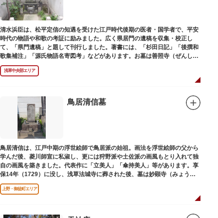
清水浜臣は、松平定信の知遇を受けた江戸時代後期の医者・国学者で、平安
時代の物語や和歌の考証に励みました。広く県居門の遺稿を収集・校正し
て、「県門遺稿」と題して刊行しました。著書には、「杉田日記」「後撰和
歌集補注」「源氏物語名寄図考」などがあります。お墓は善照寺（ぜんしょ
うじ）境内にあります。
浅草中央部エリア
鳥居清信墓
鳥居清信は、江戸中期の浮世絵師で鳥居派の始祖。画法を浮世絵師の父から
学んだ後、菱川師宣に私淑し、更には狩野派や土佐派の画風もとり入れて独
自の画風を築きました。代表作に「立美人」「傘持美人」等があります。享
保14年（1729）に没し、浅草法城寺に葬された後、墓は妙顕寺（みょうけ
んじ）に移されました。
上野・御徒町エリア