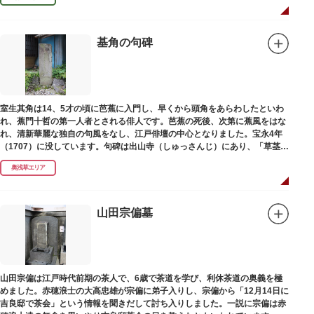
基角の句碑
室生其角は14、5才の頃に芭蕉に入門し、早くから頭角をあらわしたといわ
れ、蕉門十哲の第一人者とされる俳人です。芭蕉の死後、次第に蕉風をはな
れ、清新華麗な独自の句風をなし、江戸俳壇の中心となりました。宝永4年
（1707）に没しています。句碑は出山寺（しゅっさんじ）にあり、「草茎を
つつむ葉もなき 雲間哉」と刻まれています。
奥浅草エリア
山田宗偏墓
山田宗偏は江戸時代前期の茶人で、6歳で茶道を学び、利休茶道の奥義を極
めました。赤穂浪士の大高忠雄が宗偏に弟子入りし、宗偏から「12月14日に
吉良邸で茶会」という情報を聞きだして討ち入りしました。一説に宗偏は赤