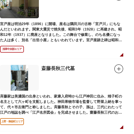
宮戸座は明治29年（1896）に開場、座名は隅田川の古称「宮戸川」にちな
んだといわれます。関東大震災で焼失後、昭和3年（1928）に再建され、昭
和12年（1937）に廃座となりました。この舞台で修業し、のち名優になっ
た人は多く、別名「出世小屋」ともいわれています。宮戸座跡之碑は昭和53
年（1978）に建てられました。
浅草中央部エリア
斎藤長秋三代墓
斉藤家は美濃国の出身といわれ、家康入府時から江戸神田に住み、雉子町の
名主として六ヶ町を支配しました。神田果物市場を監督して野菜上納を掌っ
て、代々市左衛門と称しました。斉藤長秋とその子、孫は、三代にわたって
江戸の地誌を調べ「江戸名所図会」を完成させました。齋藤長秋三代のお墓
は法善寺（ほうぜんじ）にあります。
上野・御徒町エリア