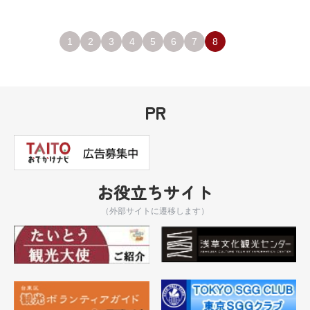
1
2
3
4
5
6
7
8
PR
お役立ちサイト
（外部サイトに遷移します）