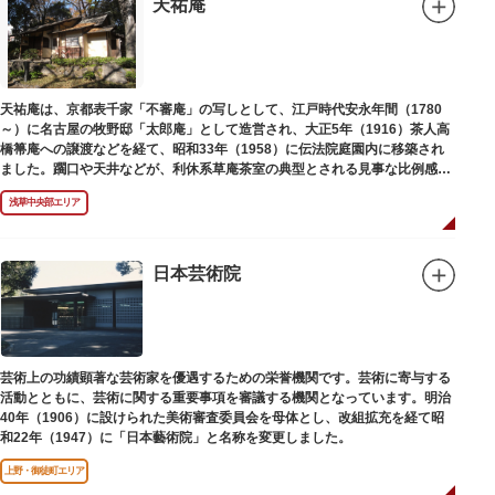
天祐庵
天祐庵は、京都表千家「不審庵」の写しとして、江戸時代安永年間（1780
～）に名古屋の牧野邸「太郎庵」として造営され、大正5年（1916）茶人高
橋箒庵への譲渡などを経て、昭和33年（1958）に伝法院庭園内に移築され
ました。躙口や天井などが、利休系草庵茶室の典型とされる見事な比例感を
醸し出しています。
浅草中央部エリア
日本芸術院
芸術上の功績顕著な芸術家を優遇するための栄誉機関です。芸術に寄与する
活動とともに、芸術に関する重要事項を審議する機関となっています。明治
40年（1906）に設けられた美術審査委員会を母体とし、改組拡充を経て昭
和22年（1947）に「日本藝術院」と名称を変更しました。
上野・御徒町エリア