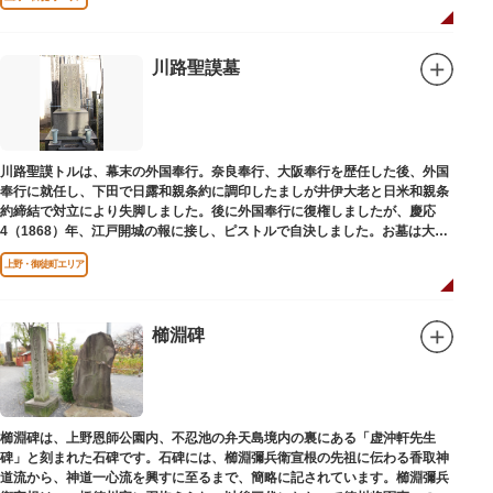
川路聖謨墓
川路聖謨トルは、幕末の外国奉行。奈良奉行、大阪奉行を歴任した後、外国
奉行に就任し、下田で日露和親条約に調印したましが井伊大老と日米和親条
約締結で対立により失脚しました。後に外国奉行に復権しましたが、慶応
4（1868）年、江戸開城の報に接し、ピストルで自決しました。お墓は大正
寺（たいしょうじ）にあります。
上野・御徒町エリア
櫛淵碑
櫛淵碑は、上野恩師公園内、不忍池の弁天島境内の裏にある「虚沖軒先生
碑」と刻まれた石碑です。石碑には、櫛淵彌兵衛宣根の先祖に伝わる香取神
道流から、神道一心流を興すに至るまで、簡略に記されています。櫛淵彌兵