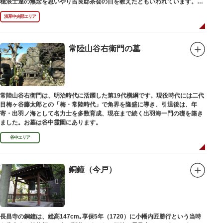
穂浪士達の無念を思いやり吉良邸茶会の日を教えたともいわれています。お
墓は願竜寺（がんりゅうじ）境内にあります。
浅草中央部エリア
常陸山谷右衛門の墓
常陸山谷右衛門は、明治時代に活躍した第19代横綱です。現役時代には二代
目梅ヶ谷藤太郎との「梅・常陸時代」で角界を隆盛に導き、引退後は、年
寄・出羽ノ海として名力士を多数育成、現在まで続く出羽海一門の礎を築き
ました。お墓は谷中霊園にあります。
谷中エリア
銅鐘（今戸）
長昌寺の銅鐘は、総高147cm｡享保5年（1720）に小幡内匠勝行という当時