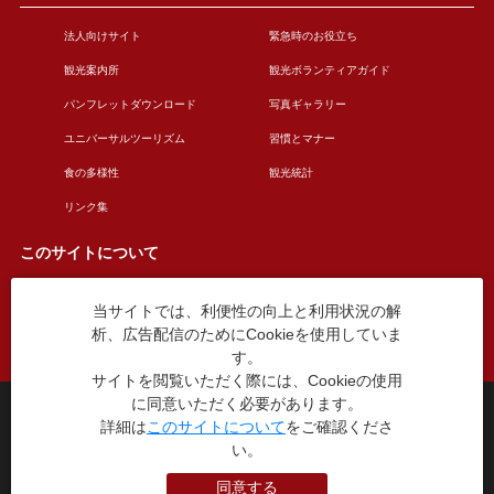
法人向けサイト
緊急時のお役立ち
観光案内所
観光ボランティアガイド
パンフレットダウンロード
写真ギャラリー
ユニバーサルツーリズム
習慣とマナー
食の多様性
観光統計
リンク集
このサイトについて
当サイトでは、利便性の向上と利用状況の解
このサイトについて
広告掲載について
析、広告配信のためにCookieを使用していま
お問い合わせ
す。
サイトを閲覧いただく際には、Cookieの使用
に同意いただく必要があります。
台東区役所観光課
詳細は
このサイトについて
をご確認くださ
〒110-8615 東京都台東区東上野4丁目5番6号
い。
TEL：03-5246-1151
（平日8:30〜17:15 土日祝休み）
同意する