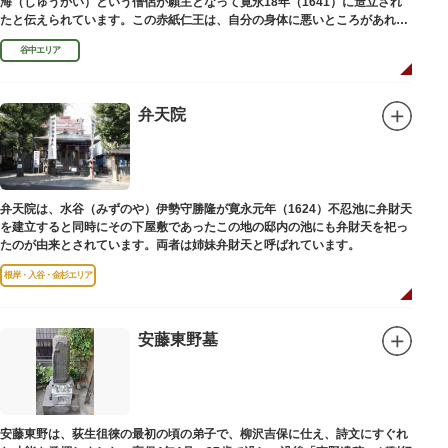
海（しゅうかい）という僧侶が願主となって寛永18年（1641）に造立され
たと伝えられています。この赤紙仁王は、自分の身体に悪いところがあれ
ば、仁王像の同じところに赤紙を貼ると病気が治ると信仰されています。
谷中エリア
弁天院
弁天院は、水谷（みずのや）伊勢守勝隆が寛永元年（1624）不忍池に弁財天
を建立すると同時にその下屋敷であったこの地の邸内の池にも弁財天を祀っ
たのが由来とされています。両者は姉妹弁財天と呼ばれています。
根岸・入谷・金杉エリア
安藤東野墓
安藤東野は、荻生徂徠の最初の頃の弟子で、柳沢吉保に仕え、詩文にすぐれ