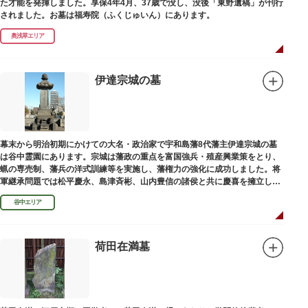
た才能を発揮しました。享保4年4月、37歳で没し、没後「東野遺稿」が刊行
されました。お墓は福寿院（ふくじゅいん）にあります。
奥浅草エリア
伊達宗城の墓
幕末から明治初期にかけての大名・政治家で宇和島藩8代藩主伊達宗城の墓
は谷中霊園にあります。宗城は藩政の重点を富国強兵・殖産興業策をとり、
蝋の専売制、藩兵の洋式訓練等を実施し、藩権力の強化に成功しました。将
軍継承問題では松平慶永、島津斉彬、山内豊信の諸侯と共に慶喜を擁立し
（幕末の四賢候といわれます）幕政改革を志す一橋派の有力メンバーとなっ
谷中エリア
て活躍しました。
荷田在満墓