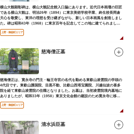
横山大観顕彰碑は、横山大観記念館入口脇にあります。近代日本画壇の巨匠
である横山大観は、明治26年（1894）に東京美術学校卒業、終生校長岡倉
天心を敬愛し、東洋の理想を受け継ぎながら、新しい日本画風を創造しまし
た。碑は昭和43年（1968）に東京百年を記念してこの地に建てられまし
た。
上野・御徒町エリア
慈海僧正墓
慈海僧正は、寛永寺の門主・輪王寺宮の名代を勤める東叡山凌雲院の学頭の
4代目です。東叡山護国院、目黒不動、比叡山西塔宝園院、川越仙波の喜多
院を経て東叡山凌雲院の住職となりました。お墓は、当初凌雲院境内墓地に
ありましたが、昭和33年（1958）東京文化会館の建設のため寛永寺に移築
されました。
上野・御徒町エリア
清水浜臣墓