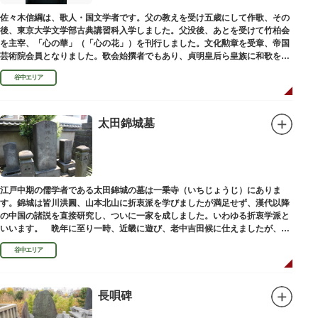
佐々木信綱は、歌人・国文学者です。父の教えを受け五歳にして作歌、その
後、東京大学文学部古典講習科入学しました。父没後、あとを受けて竹柏会
を主宰、「心の華」（「心の花」）を刊行しました。文化勲章を受章、帝国
芸術院会員となりました。歌会始撰者でもあり、貞明皇后ら皇族に和歌を指
導しました。そのお墓は谷中霊園にあります。
谷中エリア
太田錦城墓
江戸中期の儒学者である太田錦城の墓は一乗寺（いちじょうじ）にありま
す。錦城は皆川洪圓、山本北山に折衷派を学びましたが満足せず、漢代以降
の中国の諸説を直接研究し、ついに一家を成しました。いわゆる折衷学派と
いいます。 晩年に至り一時、近畿に遊び、老中吉田候に仕えましたが、前
田家に賓使としてまぬかれ、三百石を給せられました。
谷中エリア
長唄碑