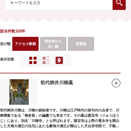
該当件数320件
現在地から
並び順
アクセス数順
更新順
近い順
表示切替
初代柄井川柳墓
初代柄井川柳は、川柳の創始者です。川柳は江戸時代の前句付の点者で、川
柳撰集である「柳多留」の編纂でも有名です。その墓は龍宝寺（りゅうほう
じ）にあり、別名「川柳寺」とも呼ばれます。龍宝寺は上野の寛永寺を開山
した天海大僧正の法兄にあたる豪海大僧正が開山した天台宗寺院で、不動明