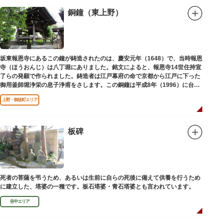
銅鐘（東上野）
坂東報恩寺にあるこの鐘が鋳造されたのは、慶安元年（1648）で、当時報恩
寺（ほうおんじ）は八丁堀にありました。銘文によると、報恩寺14世住持宣
了らの発願で作られました。鋳造者は江戸幕府の命で京都から江戸に下った
御用釜師堀浄栄の息子浄甫をさします。この銅鐘は平成8年（1996）に台東
区有形文化財として登載されました。
上野・御徒町エリア
板碑
死者の菩薩を弔うため、あるいは生前に自らの死後に備えて供養を行うため
に建立した、塔婆の一種です。板石塔婆・青石塔婆とも言われています。
谷中エリア