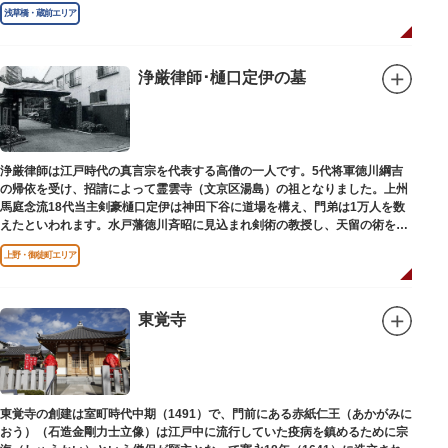
王の梵字を刻んだ板碑が境内に残っています。
浅草橋・蔵前エリア
浄厳律師･樋口定伊の墓
浄厳律師は江戸時代の真言宗を代表する高僧の一人です。5代将軍徳川綱吉
の帰依を受け、招請によって霊雲寺（文京区湯島）の祖となりました。上州
馬庭念流18代当主剣豪樋口定伊は神田下谷に道場を構え、門弟は1万人を数
えたといわれます。水戸藩徳川斉昭に見込まれ剣術の教授し、天留の術を創
案しました。お墓は妙極院（みょうごくいん）にあります。
上野・御徒町エリア
東覚寺
東覚寺の創建は室町時代中期（1491）で、門前にある赤紙仁王（あかがみに
おう）（石造金剛力士立像）は江戸中に流行していた疫病を鎮めるために宗