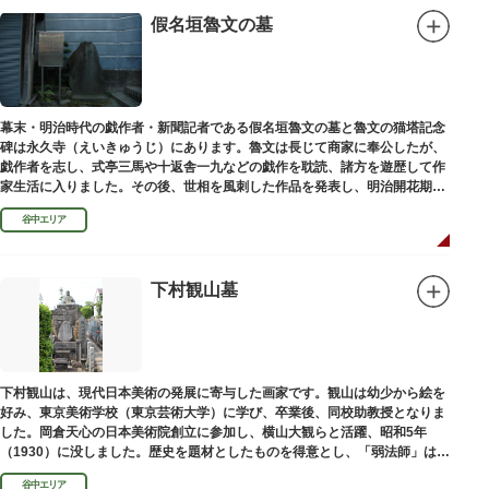
假名垣魯文の墓
幕末・明治時代の戯作者・新聞記者である假名垣魯文の墓と魯文の猫塔記念
碑は永久寺（えいきゅうじ）にあります。魯文は長じて商家に奉公したが、
戯作者を志し、式亭三馬や十返舎一九などの戯作を耽読、諸方を遊歴して作
家生活に入りました。その後、世相を風刺した作品を発表し、明治開花期の
花形作家となりました。墓石には、聖観音を線刻した板碑がはめ込まれてい
谷中エリア
ます。
下村観山墓
下村観山は、現代日本美術の発展に寄与した画家です。観山は幼少から絵を
好み、東京美術学校（東京芸術大学）に学び、卒業後、同校助教授となりま
した。岡倉天心の日本美術院創立に参加し、横山大観らと活躍、昭和5年
（1930）に没しました。歴史を題材としたものを得意とし、「弱法師」は代
表作です。お墓は安立寺（あんりゅうじ）にあります。
谷中エリア