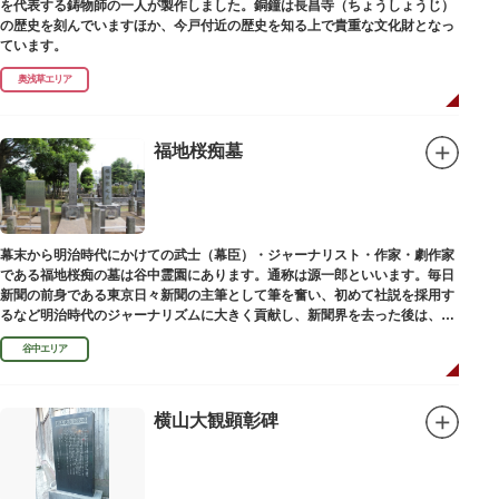
を代表する鋳物師の一人が製作しました。銅鐘は長昌寺（ちょうしょうじ）
の歴史を刻んでいますほか、今戸付近の歴史を知る上で貴重な文化財となっ
ています。
奥浅草エリア
福地桜痴墓
幕末から明治時代にかけての武士（幕臣）・ジャーナリスト・作家・劇作家
である福地桜痴の墓は谷中霊園にあります。通称は源一郎といいます。毎日
新聞の前身である東京日々新聞の主筆として筆を奮い、初めて社説を採用す
るなど明治時代のジャーナリズムに大きく貢献し、新聞界を去った後は、文
学者として活躍しました。
谷中エリア
横山大観顕彰碑