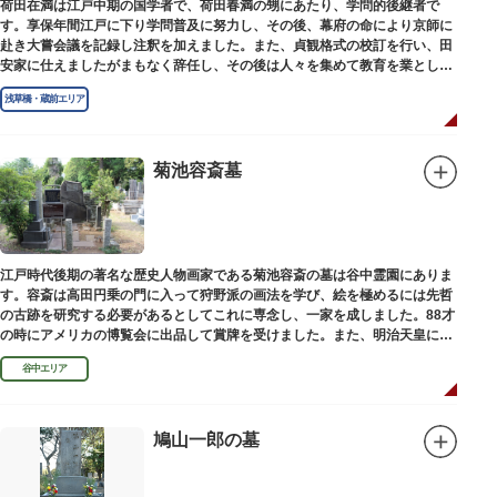
荷田在満は江戸中期の国学者で、荷田春満の甥にあたり、学問的後継者で
す。享保年間江戸に下り学問普及に努力し、その後、幕府の命により京師に
赴き大嘗会議を記録し注釈を加えました。また、貞観格式の校訂を行い、田
安家に仕えましたがまもなく辞任し、その後は人々を集めて教育を業としま
した。お墓は金竜寺（きんりゅうじ）境内にあります。
浅草橋・蔵前エリア
菊池容斎墓
江戸時代後期の著名な歴史人物画家である菊池容斎の墓は谷中霊園にありま
す。容斎は高田円乗の門に入って狩野派の画法を学び、絵を極めるには先哲
の古跡を研究する必要があるとしてこれに専念し、一家を成しました。88才
の時にアメリカの博覧会に出品して賞牌を受けました。また、明治天皇に
「日本画史」の称を賜りました。
谷中エリア
鳩山一郎の墓