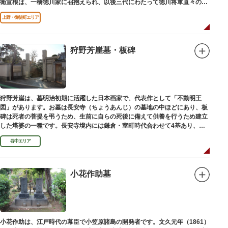
衛宣根は、一橋徳川家に召抱えられ、以後三代にわたって徳川将軍直々の護
衛役として仕えました。
上野・御徒町エリア
狩野芳崖墓・板碑
狩野芳崖は、墓明治初期に活躍した日本画家で、代表作として「不動明王
図」があります。お墓は長安寺（ちょうあんじ）の墓地の中ほどにあり、板
碑は死者の菩提を弔うため、生前に自らの死後に備えて供養を行うため建立
した塔婆の一種です。長安寺境内には鎌倉・室町時代合わせて4基あり、
「長安寺板碑」として台東区の有形文化財に指定されています。
谷中エリア
小花作助墓
小花作助は、江戸時代の幕臣で小笠原諸島の開発者です。文久元年（1861）