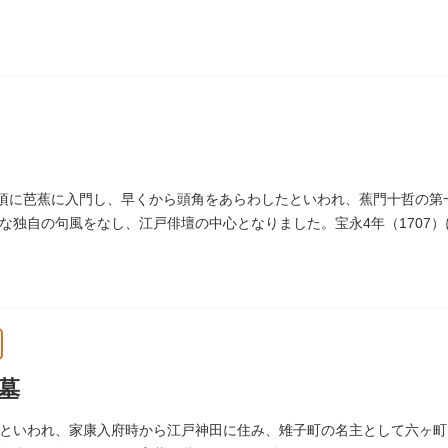
した、1936年に制作されました。
～1910年ころに嘉納と知り合ったと推察されます。その後も縁があり、
制作して周囲を驚かせました。しっかりした体幹を感じさせるポーズは
の頃に芭蕉に入門し、早くから頭角をあらわしたといわれ、蕉門十哲の
な独自の句風をなし、江戸俳壇の中心となりました。宝永4年（1707
 つつむ葉もなき 雲間哉」と刻まれています。
墓
といわれ、家康入府時から江戸神田に住み、雉子町の名主として六ヶ町