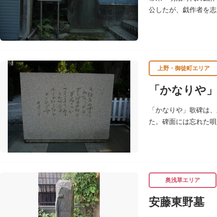
公したが、戯作者を志
発表し、明治開花期の
上野・御徒町エリア
「かなりや」
「かなりや」歌碑は、
た。碑面には忘れた唄
を作ったのを記念して
奥浅草エリア
安藤東野墓