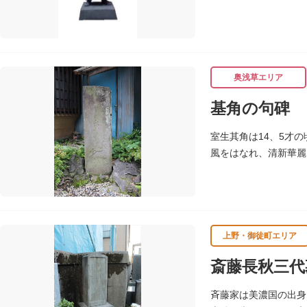
が成功（のちに返上）
朝倉文夫は、1907
の海外出張中に本作を
したと思われます。
奥浅草エリア
基角の句碑
室生其角は14、5才
風をはなれ、清新華麗
じ）にあり、「草茎を
上野・御徒町エリア
斎藤長秋三代
斉藤家は美濃国の出身