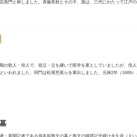
左衛門と称しました。斉藤長秋とその子、孫は、三代にわたって江戸の
墓は法善寺（ほうぜんじ）にあります。
期の歌人・俳人で、祖父・父を継いで医学を業としていましたが、俳人
といわれました。同門は松尾芭蕉らを輩出しました。元禄2年（1689
寺（しょうけいじ）にあります。
墓
者・新聞記者である假名垣魯文の墓と魯文の猫塔記念碑は永久寺（えい