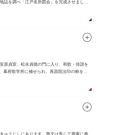
地誌を調べ「江戸名所図会」を完成させまし
安原貞室、松永貞徳の門に入り、和歌・俳諧を
）、幕府歌学所に補せられ、再昌院法印の称を受
きゅうじ）にあります。魯文は長じて商家に奉