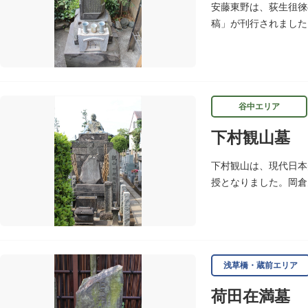
安藤東野は、荻生徂徠
稿」が刊行されました
谷中エリア
下村観山墓
下村観山は、現代日本
授となりました。岡倉
し、「弱法師」は代表
浅草橋・蔵前エリア
荷田在満墓