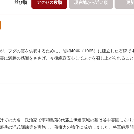
並び順
アクセス数順
現在地から
近い順
更
が、フグの霊を供養するために、昭和40年（1965）に建立した石碑
霊に満腔の感謝をささげ、今後絶對安心してふぐを召し上がられること
であります」と刻まれています。
けての大名・政治家で宇和島藩8代藩主伊達宗城の墓は谷中霊園にあり
藩兵の洋式訓練等を実施し、藩権力の強化に成功しました。将軍継承問