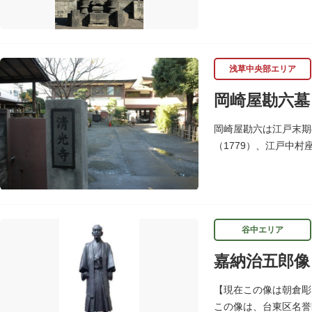
共に慶喜を擁立し（幕
浅草中央部エリア
岡崎屋勘六墓
岡崎屋勘六は江戸末期
（1779）、江戸中
れ歌舞伎看板などで使
谷中エリア
嘉納治五郎像
【現在この像は朝倉
この像は、台東区名誉