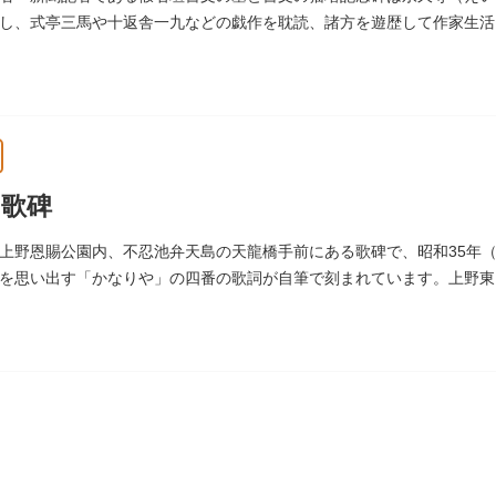
し、式亭三馬や十返舎一九などの戯作を耽読、諸方を遊歴して作家生活
花形作家となりました。墓石には、聖観音を線刻した板碑がはめ込まれ
歌碑
上野恩賜公園内、不忍池弁天島の天龍橋手前にある歌碑で、昭和35年（
を思い出す「かなりや」の四番の歌詞が自筆で刻まれています。上野東
この地に建てられました。