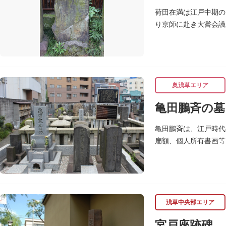
荷田在満は江戸中期の
り京師に赴き大嘗会議
めて教育を業としまし
奥浅草エリア
亀田鵬斉の墓
亀田鵬斉は、江戸時代
扁額、個人所有書画等
浅草中央部エリア
宮戸座跡碑