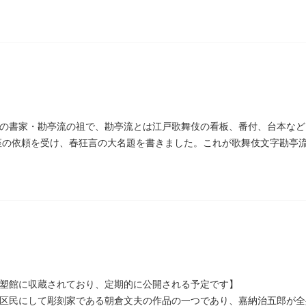
末の四賢候といわれます）幕政改革を志す一橋派の有力メンバーとなっ
の書家・勘亭流の祖で、勘亭流とは江戸歌舞伎の看板、番付、台本など
村座の依頼を受け、春狂言の大名題を書きました。これが歌舞伎文字勘亭
われています。 お墓は清光寺（せいこうじ）境内にあります。
彫塑館に収蔵されており、定期的に公開される予定です】
区民にして彫刻家である朝倉文夫の作品の一つであり、嘉納治五郎が全身