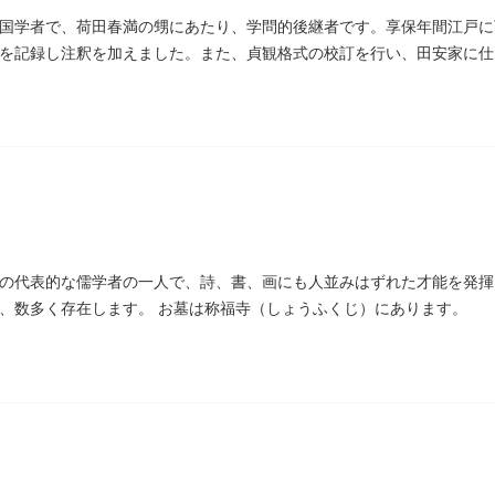
国学者で、荷田春満の甥にあたり、学問的後継者です。享保年間江戸に
を記録し注釈を加えました。また、貞観格式の校訂を行い、田安家に仕
た。お墓は金竜寺（きんりゅうじ）境内にあります。
の代表的な儒学者の一人で、詩、書、画にも人並みはずれた才能を発揮
、数多く存在します。 お墓は称福寺（しょうふくじ）にあります。