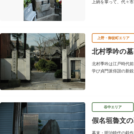
上納を掌って、代々市
た。齋藤長秋三代のお
上野・御徒町エリア
北村季吟の墓
北村季吟は江戸時代前
学び貞門派俳諧の新鋭
けました。お墓は正慶
谷中エリア
假名垣魯文の
幕末・明治時代の戯作