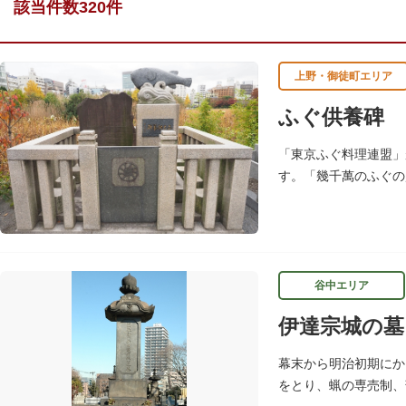
該当件数320件
上野・御徒町エリア
ふぐ供養碑
「東京ふぐ料理連盟」
す。「幾千萬のふぐの
供養碑を建立した所以
谷中エリア
伊達宗城の墓
幕末から明治初期にか
をとり、蝋の専売制、