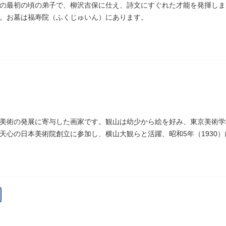
の最初の頃の弟子で、柳沢吉保に仕え、詩文にすぐれた才能を発揮しまし
。お墓は福寿院（ふくじゅいん）にあります。
美術の発展に寄与した画家です。観山は幼少から絵を好み、東京美術学
天心の日本美術院創立に参加し、横山大観らと活躍、昭和5年（1930
作です。お墓は安立寺（あんりゅうじ）にあります。