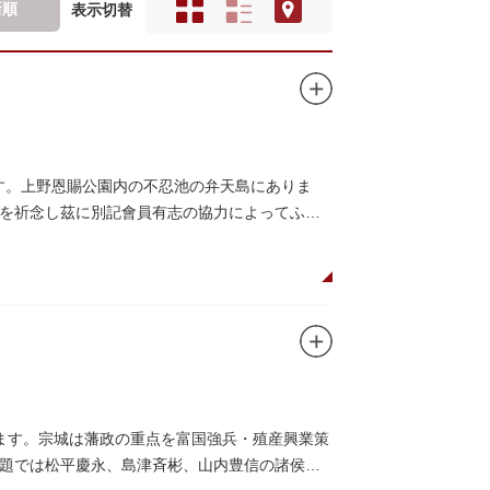
新順
表示切替
です。上野恩賜公園内の不忍池の弁天島にありま
を祈念し茲に別記會員有志の協力によってふぐ
ます。宗城は藩政の重点を富国強兵・殖産興業策
題では松平慶永、島津斉彬、山内豊信の諸侯と