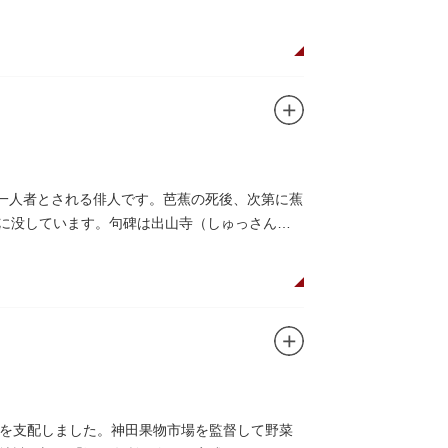
嘉納の人柄や骨格などを熟知していた朝倉は、嘉納
、嘉納の柔道家としての「不動の姿勢」を意識
第一人者とされる俳人です。芭蕉の死後、次第に蕉
）に没しています。句碑は出山寺（しゅっさん
を支配しました。神田果物市場を監督して野菜