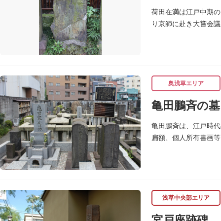
荷田在満は江戸中期の
り京師に赴き大嘗会議
めて教育を業としまし
奥浅草エリア
亀田鵬斉の墓
亀田鵬斉は、江戸時代
扁額、個人所有書画等
浅草中央部エリア
宮戸座跡碑