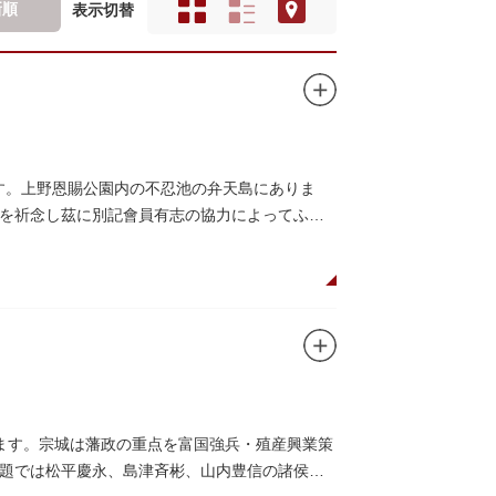
新順
表示切替
です。上野恩賜公園内の不忍池の弁天島にありま
を祈念し茲に別記會員有志の協力によってふぐ
ます。宗城は藩政の重点を富国強兵・殖産興業策
題では松平慶永、島津斉彬、山内豊信の諸侯と