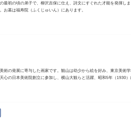
の最初の頃の弟子で、柳沢吉保に仕え、詩文にすぐれた才能を発揮しまし
。お墓は福寿院（ふくじゅいん）にあります。
美術の発展に寄与した画家です。観山は幼少から絵を好み、東京美術学
天心の日本美術院創立に参加し、横山大観らと活躍、昭和5年（1930
作です。お墓は安立寺（あんりゅうじ）にあります。