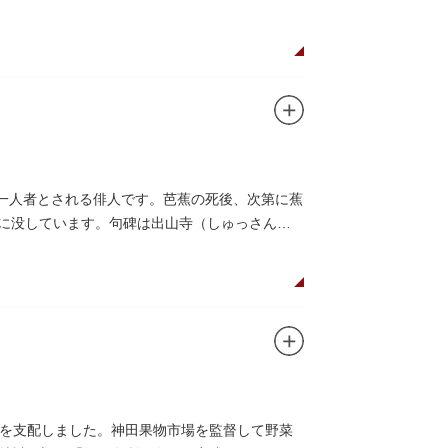
嘉納の人柄や骨格などを熟知していた朝倉は、嘉納
、嘉納の柔道家としての「不動の姿勢」を意識
第一人者とされる俳人です。芭蕉の死後、次第に蕉
）に没しています。句碑は出山寺（しゅっさん
を支配しました。神田果物市場を監督して野菜