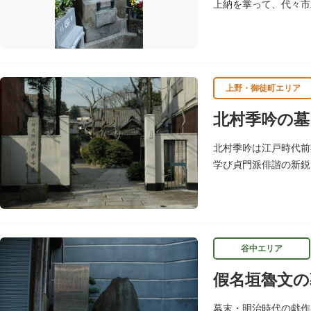
上納を掌って、代々市
た。齋藤長秋三代のお
上野・御徒町エリア
北村季吟の墓
北村季吟は江戸時代前
学び貞門派俳諧の新鋭
けました。お墓は正慶
谷中エリア
假名垣魯文の
幕末・明治時代の戯作