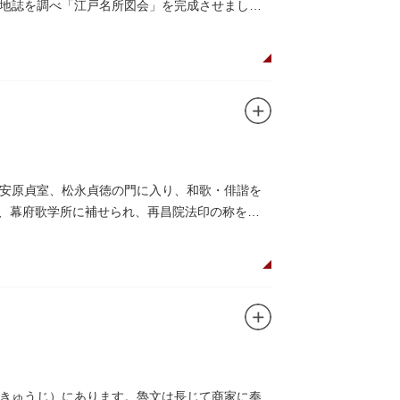
地誌を調べ「江戸名所図会」を完成させまし
安原貞室、松永貞徳の門に入り、和歌・俳諧を
）、幕府歌学所に補せられ、再昌院法印の称を受
きゅうじ）にあります。魯文は長じて商家に奉