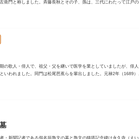
左衛門と称しました。斉藤長秋とその子、孫は、三代にわたって江戸の
墓は法善寺（ほうぜんじ）にあります。
期の歌人・俳人で、祖父・父を継いで医学を業としていましたが、俳人
といわれました。同門は松尾芭蕉らを輩出しました。元禄2年（1689
寺（しょうけいじ）にあります。
墓
者・新聞記者である假名垣魯文の墓と魯文の猫塔記念碑は永久寺（えい