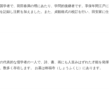
国学者で、荷田春満の甥にあたり、学問的後継者です。享保年間江戸に
を記録し注釈を加えました。また、貞観格式の校訂を行い、田安家に仕
た。お墓は金竜寺（きんりゅうじ）境内にあります。
の代表的な儒学者の一人で、詩、書、画にも人並みはずれた才能を発揮
、数多く存在します。 お墓は称福寺（しょうふくじ）にあります。