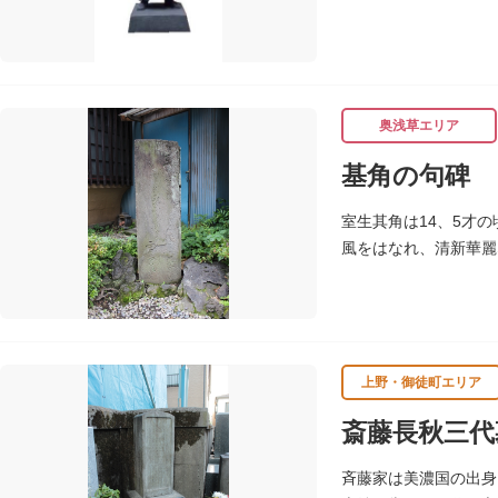
が成功（のちに返上）
朝倉文夫は、1907
の海外出張中に本作を
したと思われます。
奥浅草エリア
基角の句碑
室生其角は14、5才
風をはなれ、清新華麗
じ）にあり、「草茎を
上野・御徒町エリア
斎藤長秋三代
斉藤家は美濃国の出身