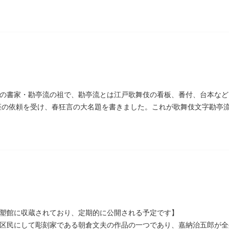
末の四賢候といわれます）幕政改革を志す一橋派の有力メンバーとなっ
の書家・勘亭流の祖で、勘亭流とは江戸歌舞伎の看板、番付、台本など
村座の依頼を受け、春狂言の大名題を書きました。これが歌舞伎文字勘亭
われています。 お墓は清光寺（せいこうじ）境内にあります。
彫塑館に収蔵されており、定期的に公開される予定です】
区民にして彫刻家である朝倉文夫の作品の一つであり、嘉納治五郎が全身