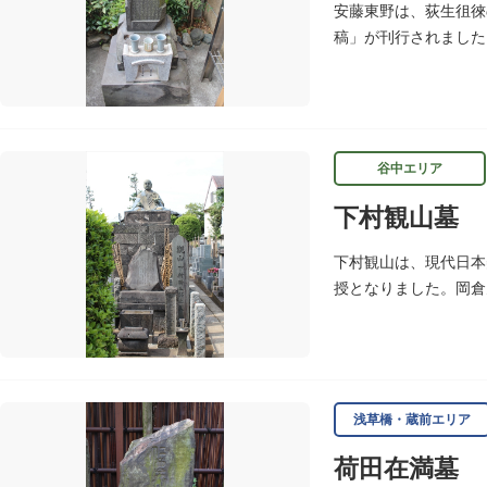
安藤東野は、荻生徂徠
稿」が刊行されました
谷中エリア
下村観山墓
下村観山は、現代日本
授となりました。岡倉
し、「弱法師」は代表
浅草橋・蔵前エリア
荷田在満墓