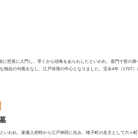
した、1936年に制作されました。
～1910年ころに嘉納と知り合ったと推察されます。その後も縁があり、
制作して周囲を驚かせました。しっかりした体幹を感じさせるポーズは
の頃に芭蕉に入門し、早くから頭角をあらわしたといわれ、蕉門十哲の
な独自の句風をなし、江戸俳壇の中心となりました。宝永4年（1707
 つつむ葉もなき 雲間哉」と刻まれています。
墓
といわれ、家康入府時から江戸神田に住み、雉子町の名主として六ヶ町