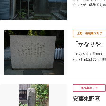
公したが、戯作者を志
発表し、明治開花期の
上野・御徒町エリア
「かなりや」
「かなりや」歌碑は、
た。碑面には忘れた唄
を作ったのを記念して
奥浅草エリア
安藤東野墓