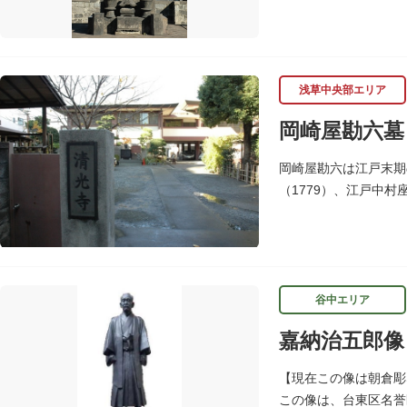
共に慶喜を擁立し（幕
浅草中央部エリア
岡崎屋勘六墓
岡崎屋勘六は江戸末期
（1779）、江戸中
れ歌舞伎看板などで使
谷中エリア
嘉納治五郎像
【現在この像は朝倉
この像は、台東区名誉