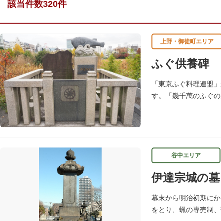
該当件数320件
上野・御徒町エリア
ふぐ供養碑
「東京ふぐ料理連盟」
す。「幾千萬のふぐの
供養碑を建立した所以
谷中エリア
伊達宗城の墓
幕末から明治初期にか
をとり、蝋の専売制、