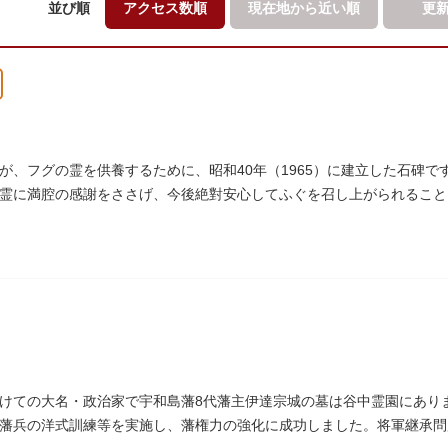
並び順
アクセス数順
現在地から
近い順
更
が、フグの霊を供養するために、昭和40年（1965）に建立した石碑
霊に満腔の感謝をささげ、今後絶對安心してふぐを召し上がられること
であります」と刻まれています。
けての大名・政治家で宇和島藩8代藩主伊達宗城の墓は谷中霊園にあり
藩兵の洋式訓練等を実施し、藩権力の強化に成功しました。将軍継承問