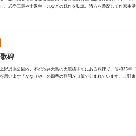
し、式亭三馬や十返舎一九などの戯作を耽読、諸方を遊歴して作家生活
花形作家となりました。墓石には、聖観音を線刻した板碑がはめ込まれ
歌碑
上野恩賜公園内、不忍池弁天島の天龍橋手前にある歌碑で、昭和35年（
を思い出す「かなりや」の四番の歌詞が自筆で刻まれています。上野東
この地に建てられました。