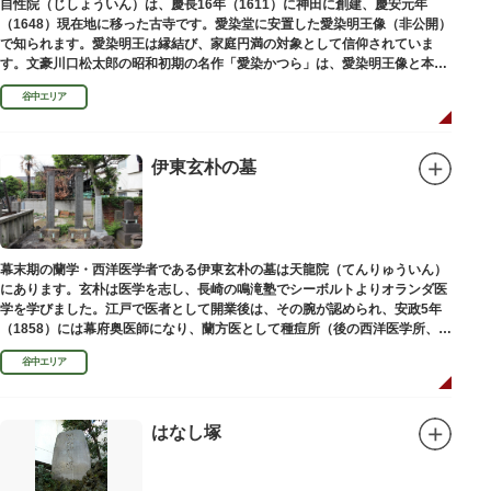
自性院（じしょういん）は、慶長16年（1611）に神田に創建、慶安元年
（1648）現在地に移った古寺です。愛染堂に安置した愛染明王像（非公開）
で知られます。愛染明王は縁結び、家庭円満の対象として信仰されていま
す。文豪川口松太郎の昭和初期の名作「愛染かつら」は、愛染明王像と本堂
前にあった桂の古木にヒントを得た作品だといわれます。
谷中エリア
伊東玄朴の墓
幕末期の蘭学・西洋医学者である伊東玄朴の墓は天龍院（てんりゅういん）
にあります。玄朴は医学を志し、長崎の鳴滝塾でシーボルトよりオランダ医
学を学びました。江戸で医者として開業後は、その腕が認められ、安政5年
（1858）には幕府奥医師になり、蘭方医として種痘所（後の西洋医学所、現
東京大学医学部）の開設などに尽力し、明治4年（1871）72歳で没しまし
谷中エリア
た。
はなし塚