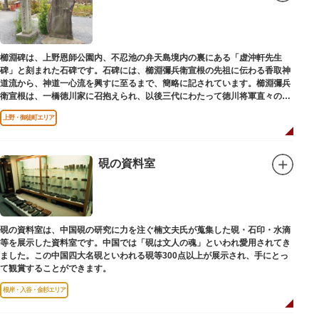
櫛淵碑は、上野恩師公園内、不忍池の弁天島境内の裏にある「虚沖軒先生
碑」と刻まれた石碑です。石碑には、櫛淵彌兵衛宣根の先祖に伝わる香取神
道流から、神道一心流を興すに至るまで、簡略に記されています。櫛淵彌兵
衛宣根は、一橋徳川家に召抱えられ、以後三代にわたって徳川将軍直々の護
衛役として仕えました。
上野・御徒町エリア
硯の資料室
硯の資料室は、中国硯の研究に力を注ぐ楠文夫氏が蒐集した硯・石印・水滴
等を展示した資料室です。中国では「硯は文人の魂」といわれ愛用されてき
ました。この中国四大名硯といわれる硯等300点以上が展示され、手にとっ
て観賞することができます。
根岸・入谷・金杉エリア