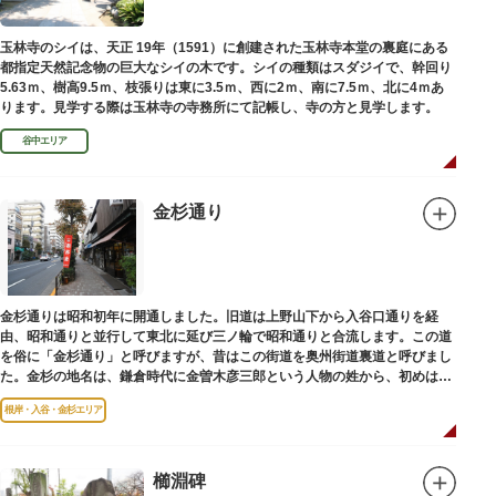
玉林寺のシイは、天正 19年（1591）に創建された玉林寺本堂の裏庭にある
都指定天然記念物の巨大なシイの木です。シイの種類はスダジイで、幹回り
5.63ｍ、樹高9.5ｍ、枝張りは東に3.5ｍ、西に2ｍ、南に7.5ｍ、北に4ｍあ
ります。見学する際は玉林寺の寺務所にて記帳し、寺の方と見学します。
谷中エリア
金杉通り
金杉通りは昭和初年に開通しました。旧道は上野山下から入谷口通りを経
由、昭和通りと並行して東北に延び三ノ輪で昭和通りと合流します。この道
を俗に「金杉通り」と呼びますが、昔はこの街道を奥州街道裏道と呼びまし
た。金杉の地名は、鎌倉時代に金曽木彦三郎という人物の姓から、初めは金
曽木、それが金杉に変わったものとされています。
根岸・入谷・金杉エリア
櫛淵碑