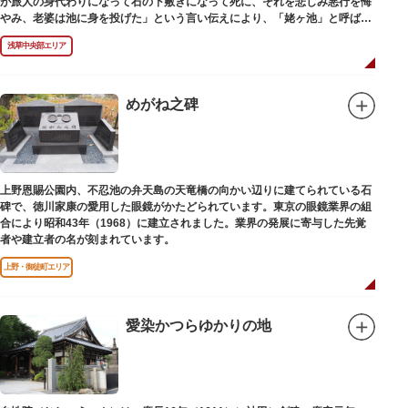
が旅人の身代わりになって石の下敷きになって死に、それを悲しみ悪行を悔
やみ、老婆は池に身を投げた」という言い伝えにより、「姥ヶ池」と呼ばれ
ていました。その碑は花川戸公園内にあります。
浅草中央部エリア
めがね之碑
上野恩賜公園内、不忍池の弁天島の天竜橋の向かい辺りに建てられている石
碑で、徳川家康の愛用した眼鏡がかたどられています。東京の眼鏡業界の組
合により昭和43年（1968）に建立されました。業界の発展に寄与した先覚
者や建立者の名が刻まれています。
上野・御徒町エリア
愛染かつらゆかりの地