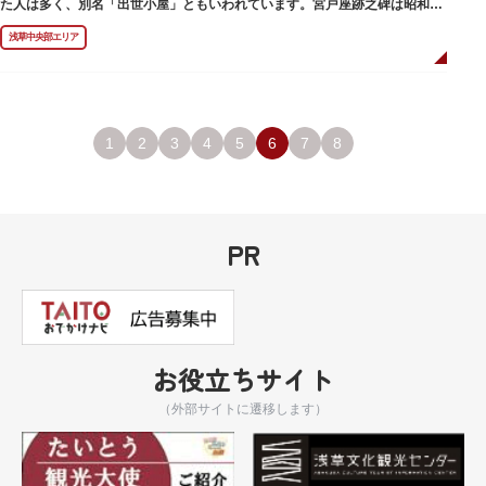
た人は多く、別名「出世小屋」ともいわれています。宮戸座跡之碑は昭和53
年（1978）に建てられました。
浅草中央部エリア
1
2
3
4
5
6
7
8
PR
お役立ちサイト
（外部サイトに遷移します）