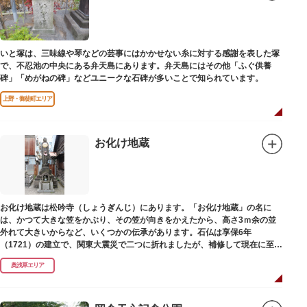
いと塚は、三味線や琴などの芸事にはかかせない糸に対する感謝を表した塚
で、不忍池の中央にある弁天島にあります。弁天島にはその他「ふぐ供養
碑」「めがねの碑」などユニークな石碑が多いことで知られています。
上野・御徒町エリア
お化け地蔵
お化け地蔵は松吟寺（しょうぎんじ）にあります。「お化け地蔵」の名に
は、かつて大きな笠をかぶり、その笠が向きをかえたから、高さ3ｍ余の並
外れて大きいからなど、いくつかの伝承があります。石仏は享保6年
（1721）の建立で、関東大震災で二つに折れましたが、補修して現在に至っ
ています。常夜灯は、寛政2年（1790）に建てられました。
奥浅草エリア