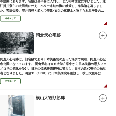
寺霊園にあります。宕陰は昌平黌に入門し、また松崎慊堂に学びました。遠
江掛川藩主の太田氏に仕え、ペリー来航の際に献策し、海防論を著しまし
た。芳野金陵、安井息軒と並んで安政･文久の三博士と称えられ昌平黌の教
授として多くの文人を育て、慶応3年 （1867）に没しました。
谷中エリア
岡倉天心宅跡
岡倉天心宅跡は、旧宅跡であり日本美術院のあった場所で現在、岡倉天心記
念公園になっています。 岡倉天心は東京大学在学中から日本美術の恩人フェ
ノロサの感化を受け、日本の伝統美術復興に努力し、日本の近代美術の先駆
者となりました。明治31（1898）に日本美術院を創設し、横山大観をはじ
め優れた画家を世に送り出しました。
谷中エリア
横山大観顕彰碑