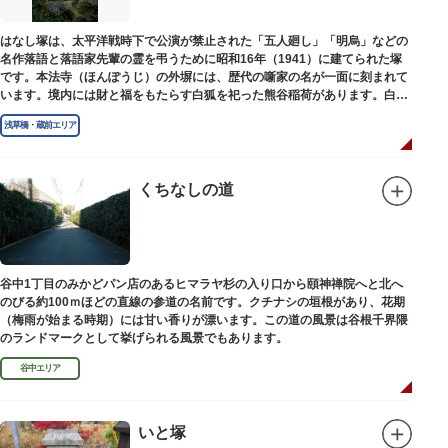
はなし塚は、太平洋戦時下で公演が禁止された「五人廻し」「明烏」などの
名作落語と落語家先輩の霊を弔うために昭和16年（1941）に建てられた塚
です。本法寺（ほんぽうじ）の外塀には、歴代の噺家の名が一面に刻まれて
います。境内には財と福をもたらす白狐を祀った熊谷稲荷があります。白狐
を祀った稲荷は全国に2ケ所しかない非常に珍しいものです。
浅草橋・蔵前エリア
くちなしの道
谷中1丁目のみかどパン店のあるヒマラヤ杉の入り口から頤神禅院へと北へ
のびる約100ｍほどの直線の参道の名前です。クチナシの垣根があり、花期
（梅雨が始まる時期）には甘い香りが漂います。この道の風景は谷根千界隈
のランドマークとして挙げられる風景でもあります。
谷中エリア
いと塚