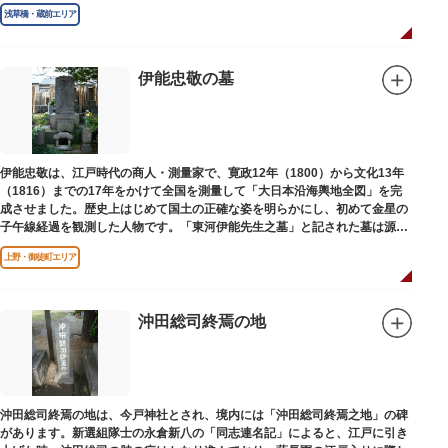
浅草橋・蔵前エリア
伊能忠敬の墓
伊能忠敬は、江戸時代の商人・測量家で、寛政12年（1800）から文化13年
（1816）までの17年をかけて全国を測量して「大日本沿海輿地全図」を完
成させました。歴史上はじめて国土の正確な姿を明らかにし、初めて金星の
子午線経過を観測した人物です。「東河伊能先生之墓」と記された墓は源空
寺（げんくうじ）にあります。
上野・御徒町エリア
沖田総司終焉の地
沖田総司終焉の地は、今戸神社とされ、境内には「沖田総司終焉之地」の碑
があります。新選組隊士の永倉新八の「同志連名記」によると、江戸に引き