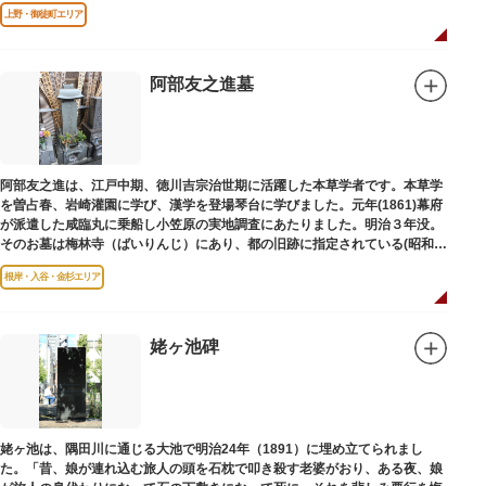
は博士の弟の像でした。
上野・御徒町エリア
阿部友之進墓
阿部友之進は、江戸中期、徳川吉宗治世期に活躍した本草学者です。本草学
を曽占春、岩崎灌園に学び、漢学を登場琴台に学びました。元年(1861)幕府
が派遣した咸臨丸に乗船し小笠原の実地調査にあたりました。明治３年没。
そのお墓は梅林寺（ばいりんじ）にあり、都の旧跡に指定されている(昭和３
年指定)。
根岸・入谷・金杉エリア
姥ヶ池碑
姥ヶ池は、隅田川に通じる大池で明治24年（1891）に埋め立てられまし
た。「昔、娘が連れ込む旅人の頭を石枕で叩き殺す老婆がおり、ある夜、娘