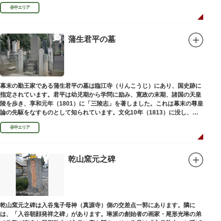
い絵画様式である多色刷り版画「錦絵」に描きました。
谷中エリア
蒲生君平の墓
幕末の勤王家である蒲生君平の墓は臨江寺（りんこうじ）にあり、国史跡に
指定されています。君平は幼児期から学問に励み、寛政の末期、諸国の天皇
陵を歩き、享和元年（1801）に「三陵志」を著しました。これは幕末の尊皇
論の先駆をなすものとして知られています。文化10年（1813）に没し、高
山彦三郎や林子平と共に「寛政三奇人」の一人にあげられています。
谷中エリア
乾山窯元之碑
乾山窯元之碑は入谷鬼子母神（真源寺）側の交差点一郭にあります。隣に
は、「入谷朝顔発祥之碑」があります。琳派の創始者の画家・尾形光琳の弟