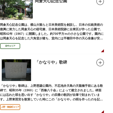
岡倉天心記念公園
岡倉天心記念公園は、横山大観らと日本美術院を創設し、日本の伝統美術の
復興に努力した岡倉天心の邸宅兼、日本美術院跡に台東区が作った公園で、
昭和42年（1967）に開園しました。約700平方ｍの小さな公園です。園内に
は岡倉天心を記念した六角堂が建ち、堂内には平櫛田中作の天心坐像が安置
されています。
谷中エリア
「かなりや」歌碑
「かなりや」歌碑は、上野恩賜公園内、不忍池弁天島の天龍橋手前にある歌
碑で、昭和35年（1960）に「西條八十会」によって建立されました。碑面
には忘れた唄を思い出す「かなりや」の四番の歌詞が自筆で刻まれていま
す。上野東照宮を散策していた時にこの「かなりや」の唄を作ったのを記念
してこの地に建てられました。
上野・御徒町エリア