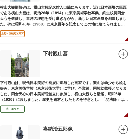
横山大観顕彰碑は、横山大観記念館入口脇にあります。近代日本画壇の巨匠
である横山大観は、明治26年（1894）に東京美術学校卒業、終生校長岡倉
天心を敬愛し、東洋の理想を受け継ぎながら、新しい日本画風を創造しまし
た。碑は昭和43年（1968）に東京百年を記念してこの地に建てられまし
た。
上野・御徒町エリア
下村観山墓
下村観山は、現代日本美術の発展に寄与した画家です。観山は幼少から絵を
好み、東京美術学校（東京芸術大学）に学び、卒業後、同校助教授となりま
した。岡倉天心の日本美術院創立に参加し、横山大観らと活躍、昭和5年
（1930）に没しました。歴史を題材としたものを得意とし、「弱法師」は代
表作です。お墓は安立寺（あんりゅうじ）にあります。
谷中エリア
嘉納治五郎像