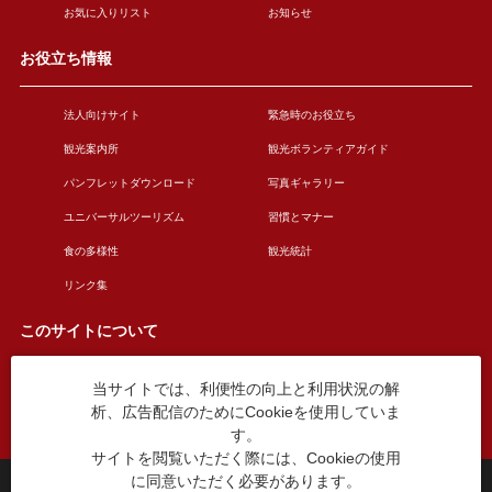
お気に入りリスト
お知らせ
お役立ち情報
法人向けサイト
緊急時のお役立ち
観光案内所
観光ボランティアガイド
パンフレットダウンロード
写真ギャラリー
ユニバーサルツーリズム
習慣とマナー
食の多様性
観光統計
リンク集
このサイトについて
当サイトでは、利便性の向上と利用状況の解
このサイトについて
広告掲載について
析、広告配信のためにCookieを使用していま
お問い合わせ
す。
サイトを閲覧いただく際には、Cookieの使用
に同意いただく必要があります。
台東区役所観光課