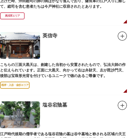
上げた時、沖田総司の肺の病はかなり進んでおり、薩長軍の江戸入りに際し
て、総司を含む患者たちは今戸神社に収容されたとあります。
奥浅草エリア
英信寺
こちらの三面大黒天は、創建した当初から安置されたもので、弘法大師の作
と伝えられています。正面に大黒天、向かって右は弁財天、左が毘沙門天、
後部は宝珠形光背を付けているユニークで徳のあるご尊像です。
根岸・入谷・金杉エリア
塩谷宕陰墓
江戸時代後期の儒学者である塩谷宕陰の墓は谷中墓地と称される区域の天王