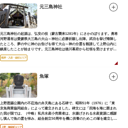
元三島神社
元三島神社の起源は、弘安の役（蒙古襲来1281年）にさかのぼります。勇将
河野通有は愛媛県大三島の大山～神社に必勝祈願し出陣。武功を挙げ帰陣し
たところ、夢の中に神のお告げを得て大山～神の分霊を観請して上野山内に
鎮座したことが始まりです。元三島神社は徳川幕府から社領を受けますが、
御用地となったために上野から浅草へ移転し、現在の地に至ります。
根岸・入谷・金杉エリア
魚塚
上野恩賜公園内の不忍池の弁天島にある石碑で、昭和51年（1976）に「東
京魚商業協同組合」によって建立されました。碑文には「四海を海に囲まれ
た我が国では、（中略）私共水産小売業者は、水揚げされる水産資源に感謝
し慎んで魚の霊を悼み、組合創立50周年を機に供養のためこの塚を建立しま
す」とあります。
上野・御徒町エリア