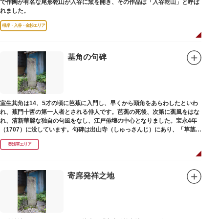
で作陶が有名な尾形乾山が入谷に窯を開き、その作品は「入谷乾山」と呼ば
れました。
根岸・入谷・金杉エリア
基角の句碑
室生其角は14、5才の頃に芭蕉に入門し、早くから頭角をあらわしたといわ
れ、蕉門十哲の第一人者とされる俳人です。芭蕉の死後、次第に蕉風をはな
れ、清新華麗な独自の句風をなし、江戸俳壇の中心となりました。宝永4年
（1707）に没しています。句碑は出山寺（しゅっさんじ）にあり、「草茎を
つつむ葉もなき 雲間哉」と刻まれています。
奥浅草エリア
寄席発祥之地