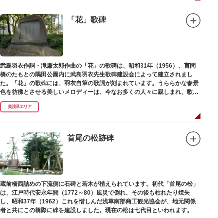
「花」歌碑
武島羽衣作詞・滝廉太郎作曲の「花」の歌碑は、昭和31年（1956）、言問
橋のたもとの隅田公園内に武島羽衣先生歌碑建設会によって建立されまし
た。「花」の歌碑には、羽衣自筆の歌詞が刻まれています。うららかな春景
色を彷彿とさせる美しいメロディーは、今なお多くの人々に親しまれ、歌い
つがれています。
奥浅草エリア
首尾の松跡碑
蔵前橋西詰めの下流側に石碑と若木が植えられています。初代「首尾の松」
は、江戸時代安永年間（1772～80）風災で倒れ、その後も枯れたり焼失
し、昭和37年（1962）これを惜しんだ浅草南部商工観光協会が、地元関係
者と共にこの橋際に碑を建設しました。現在の松は七代目といわれます。