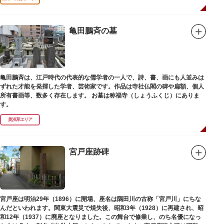
亀田鵬斉の墓
亀田鵬斉は、江戸時代の代表的な儒学者の一人で、詩、書、画にも人並みは
ずれた才能を発揮した学者、芸術家です。作品は寺社仏閣の碑や扁額、個人
所有書画等、数多く存在します。 お墓は称福寺（しょうふくじ）にありま
す。
奥浅草エリア
宮戸座跡碑
宮戸座は明治29年（1896）に開場、座名は隅田川の古称「宮戸川」にちな
んだといわれます。関東大震災で焼失後、昭和3年（1928）に再建され、昭
和12年（1937）に廃座となりました。この舞台で修業し、のち名優になっ