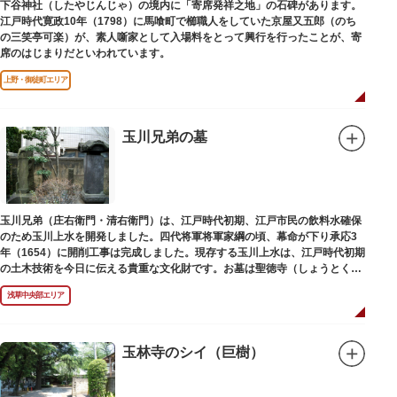
下谷神社（したやじんじゃ）の境内に「寄席発祥之地」の石碑があります。
江戸時代寛政10年（1798）に馬喰町で櫛職人をしていた京屋又五郎（のち
の三笑亭可楽）が、素人噺家として入場料をとって興行を行ったことが、寄
席のはじまりだといわれています。
上野・御徒町エリア
玉川兄弟の墓
玉川兄弟（庄右衛門・清右衛門）は、江戸時代初期、江戸市民の飲料水確保
のため玉川上水を開発しました。四代将軍将軍家綱の頃、幕命が下り承応3
年（1654）に開削工事は完成しました。現存する玉川上水は、江戸時代初期
の土木技術を今日に伝える貴重な文化財です。お墓は聖徳寺（しょうとく
じ）にあります。
浅草中央部エリア
玉林寺のシイ（巨樹）