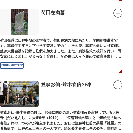
荷田在満墓
荷田在満は江戸中期の国学者で、荷田春満の甥にあたり、学問的後継者で
す。享保年間江戸に下り学問普及に努力し、その後、幕府の命により京師に
赴き大嘗会議を記録し注釈を加えました。また、貞観格式の校訂を行い、田
安家に仕えましたがまもなく辞任し、その後は人々を集めて教育を業としま
した。お墓は金竜寺（きんりゅうじ）境内にあります。
浅草橋・蔵前エリア
笠森お仙･鈴木春信の碑
笠森お仙･鈴木春信の碑は、お仙に関係の深い笠森稲荷を合祀している大円
寺（だいえんじ）に大正8年（1919）に「笠森阿仙の碑」と「錦絵開祖鈴木
春信」碑の二つの碑が建立されました。お仙は笠森神社前の茶屋「鍵屋」の
看板娘で、江戸の三大美人の一人です。絵師鈴木春信はその姿を、当時新し