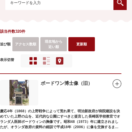
該当件数320件
現在地から
並び順
アクセス数順
更新順
近い順
表示切替
ボードワン博士像（旧）
慶応4年（1868）の上野戦争によって荒れ果て、明治新政府が病院建設を決
めていた上野の山を、近代的な公園にすべきと提言した長崎医学校教官でオ
ランダ人医師ボードウィンの胸像です。昭和48（1973）年に建立されまし
たが、オランダ政府の資料の錯誤で平成18年（2006）に像を交換するまで