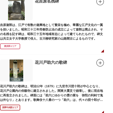
花吉原名残碑
吉原遊郭は、江戸で有数の遊興地として繁栄を極め、華麗な江戸文化の一翼
を担いました。昭和三十三年売春防止法の成立によって遊郭は廃止され、そ
の名残を記す碑は、昭和三十五年地域有志によって建てられたもので、碑文
は共立女子大学教授で俳人、古川柳研究家の山路閑古によるものです。
奥浅草エリア
花川戸助六の歌碑
花川戸助六の歌碑は、明治12年（1879）に九世市川団十郎が中心となり、
花川戸公園内の仰願寺に建立されました。関東大震災で崩壊し、後に現在地
に再造立されました。碑面には「助六にゆかりの雲の紫を 弥陀の利剣で鬼
は外なり」とあります。歌舞伎十八番の一つ「助六」は、代々の団十郎が伝
えていますが、助六の実像は不明です。
浅草中央部エリア