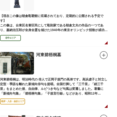
【現在この像は朝倉彫塑館に収蔵されており、定期的に公開される予定で
す】
この像は、台東区名誉区民にして彫刻家である朝倉文夫の作品の一つであ
り、嘉納治五郎が全身全霊を傾けた1940年の東京オリンピック招致が成功
（のちに返上）した、1936年に制作されました。
谷中エリア
朝倉文夫は、1907～1910年ころに嘉納と知り合ったと推察されます。その
後も縁があり、嘉納の人柄や骨格などを熟知していた朝倉は、嘉納の海外出
張中に本作を制作して周囲を驚かせました。しっかりした体幹を感じさせる
ポーズは、嘉納の柔道家としての「不動の姿勢」を意識したと思われます。
河東碧梧桐墓
河東碧梧桐は、明治時代の 俳人で正岡子規門の高弟です。高浜虚子と対立し
定型・季語を離れた新傾向俳句を提唱。全国行脚して「三千里」「続三千
里」をまとめた後、自由律、ルビつき句など句風は変遷しました。著書に
「新傾向句集」「碧梧桐句集」「子規言行録」などがあり、昭和12年
（1937）に没し、お墓は梅林寺（ばいりんじ）にあります。
根岸・入谷・金杉エリア