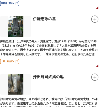
浅草橋・蔵前エリア
伊能忠敬の墓
伊能忠敬は、江戸時代の商人・測量家で、寛政12年（1800）から文化13年
（1816）までの17年をかけて全国を測量して「大日本沿海輿地全図」を完
成させました。歴史上はじめて国土の正確な姿を明らかにし、初めて金星の
子午線経過を観測した人物です。「東河伊能先生之墓」と記された墓は源空
寺（げんくうじ）にあります。
上野・御徒町エリア
沖田総司終焉の地
沖田総司終焉の地は、今戸神社とされ、境内には「沖田総司終焉之地」の碑
があります。新選組隊士の永倉新八の「同志連名記」によると、江戸に引き