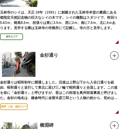
玉林寺のシイは、天正 19年（1591）に創建された玉林寺本堂の裏庭にある
都指定天然記念物の巨大なシイの木です。シイの種類はスダジイで、幹回り
5.63ｍ、樹高9.5ｍ、枝張りは東に3.5ｍ、西に2ｍ、南に7.5ｍ、北に4ｍあ
ります。見学する際は玉林寺の寺務所にて記帳し、寺の方と見学します。
谷中エリア
金杉通り
金杉通りは昭和初年に開通しました。旧道は上野山下から入谷口通りを経
由、昭和通りと並行して東北に延び三ノ輪で昭和通りと合流します。この道
を俗に「金杉通り」と呼びますが、昔はこの街道を奥州街道裏道と呼びまし
た。金杉の地名は、鎌倉時代に金曽木彦三郎という人物の姓から、初めは金
曽木、それが金杉に変わったものとされています。
根岸・入谷・金杉エリア
櫛淵碑