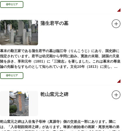
い絵画様式である多色刷り版画「錦絵」に描きました。
谷中エリア
蒲生君平の墓
幕末の勤王家である蒲生君平の墓は臨江寺（りんこうじ）にあり、国史跡に
指定されています。君平は幼児期から学問に励み、寛政の末期、諸国の天皇
陵を歩き、享和元年（1801）に「三陵志」を著しました。これは幕末の尊皇
論の先駆をなすものとして知られています。文化10年（1813）に没し、高
山彦三郎や林子平と共に「寛政三奇人」の一人にあげられています。
谷中エリア
乾山窯元之碑
乾山窯元之碑は入谷鬼子母神（真源寺）側の交差点一郭にあります。隣に
は、「入谷朝顔発祥之碑」があります。琳派の創始者の画家・尾形光琳の弟