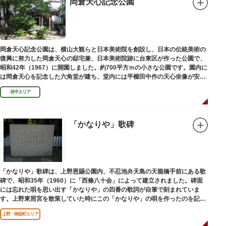
岡倉天心記念公園
岡倉天心記念公園は、横山大観らと日本美術院を創設し、日本の伝統美術の
復興に努力した岡倉天心の邸宅兼、日本美術院跡に台東区が作った公園で、
昭和42年（1967）に開園しました。約700平方ｍの小さな公園です。園内に
は岡倉天心を記念した六角堂が建ち、堂内には平櫛田中作の天心坐像が安置
されています。
谷中エリア
「かなりや」歌碑
「かなりや」歌碑は、上野恩賜公園内、不忍池弁天島の天龍橋手前にある歌
碑で、昭和35年（1960）に「西條八十会」によって建立されました。碑面
には忘れた唄を思い出す「かなりや」の四番の歌詞が自筆で刻まれていま
す。上野東照宮を散策していた時にこの「かなりや」の唄を作ったのを記念
してこの地に建てられました。
上野・御徒町エリア