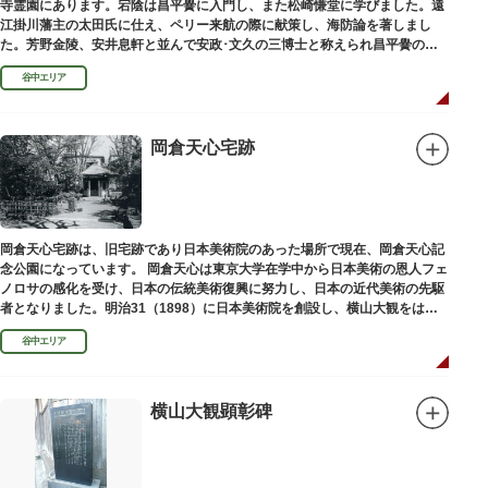
寺霊園にあります。宕陰は昌平黌に入門し、また松崎慊堂に学びました。遠
江掛川藩主の太田氏に仕え、ペリー来航の際に献策し、海防論を著しまし
た。芳野金陵、安井息軒と並んで安政･文久の三博士と称えられ昌平黌の教
授として多くの文人を育て、慶応3年 （1867）に没しました。
谷中エリア
岡倉天心宅跡
岡倉天心宅跡は、旧宅跡であり日本美術院のあった場所で現在、岡倉天心記
念公園になっています。 岡倉天心は東京大学在学中から日本美術の恩人フェ
ノロサの感化を受け、日本の伝統美術復興に努力し、日本の近代美術の先駆
者となりました。明治31（1898）に日本美術院を創設し、横山大観をはじ
め優れた画家を世に送り出しました。
谷中エリア
横山大観顕彰碑