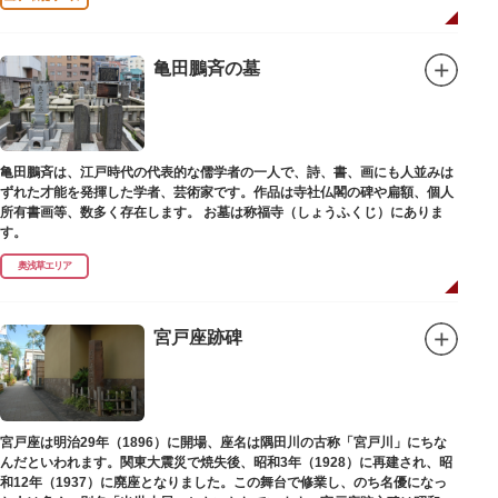
亀田鵬斉の墓
亀田鵬斉は、江戸時代の代表的な儒学者の一人で、詩、書、画にも人並みは
ずれた才能を発揮した学者、芸術家です。作品は寺社仏閣の碑や扁額、個人
所有書画等、数多く存在します。 お墓は称福寺（しょうふくじ）にありま
す。
奥浅草エリア
宮戸座跡碑
宮戸座は明治29年（1896）に開場、座名は隅田川の古称「宮戸川」にちな
んだといわれます。関東大震災で焼失後、昭和3年（1928）に再建され、昭
和12年（1937）に廃座となりました。この舞台で修業し、のち名優になっ