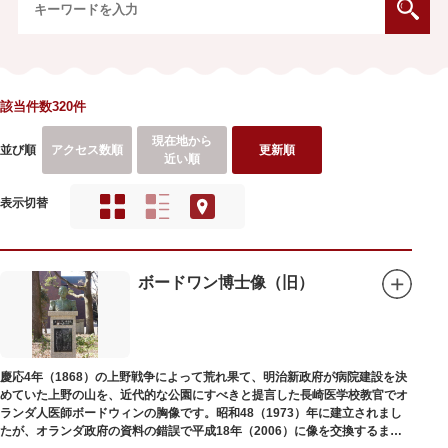
該当件数320件
現在地から
並び順
アクセス数順
更新順
近い順
表示切替
ボードワン博士像（旧）
慶応4年（1868）の上野戦争によって荒れ果て、明治新政府が病院建設を決
めていた上野の山を、近代的な公園にすべきと提言した長崎医学校教官でオ
ランダ人医師ボードウィンの胸像です。昭和48（1973）年に建立されまし
たが、オランダ政府の資料の錯誤で平成18年（2006）に像を交換するまで