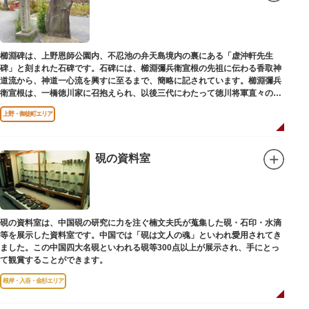
櫛淵碑は、上野恩師公園内、不忍池の弁天島境内の裏にある「虚沖軒先生
碑」と刻まれた石碑です。石碑には、櫛淵彌兵衛宣根の先祖に伝わる香取神
道流から、神道一心流を興すに至るまで、簡略に記されています。櫛淵彌兵
衛宣根は、一橋徳川家に召抱えられ、以後三代にわたって徳川将軍直々の護
衛役として仕えました。
上野・御徒町エリア
硯の資料室
硯の資料室は、中国硯の研究に力を注ぐ楠文夫氏が蒐集した硯・石印・水滴
等を展示した資料室です。中国では「硯は文人の魂」といわれ愛用されてき
ました。この中国四大名硯といわれる硯等300点以上が展示され、手にとっ
て観賞することができます。
根岸・入谷・金杉エリア