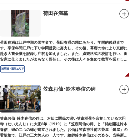
荷田在満墓
荷田在満は江戸中期の国学者で、荷田春満の甥にあたり、学問的後継者で
す。享保年間江戸に下り学問普及に努力し、その後、幕府の命により京師に
赴き大嘗会議を記録し注釈を加えました。また、貞観格式の校訂を行い、田
安家に仕えましたがまもなく辞任し、その後は人々を集めて教育を業としま
した。お墓は金竜寺（きんりゅうじ）境内にあります。
浅草橋・蔵前エリア
笠森お仙･鈴木春信の碑
笠森お仙･鈴木春信の碑は、お仙に関係の深い笠森稲荷を合祀している大円
寺（だいえんじ）に大正8年（1919）に「笠森阿仙の碑」と「錦絵開祖鈴木
春信」碑の二つの碑が建立されました。お仙は笠森神社前の茶屋「鍵屋」の
看板娘で、江戸の三大美人の一人です。絵師鈴木春信はその姿を、当時新し