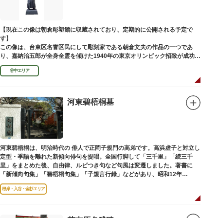
【現在この像は朝倉彫塑館に収蔵されており、定期的に公開される予定で
す】
この像は、台東区名誉区民にして彫刻家である朝倉文夫の作品の一つであ
り、嘉納治五郎が全身全霊を傾けた1940年の東京オリンピック招致が成功
（のちに返上）した、1936年に制作されました。
谷中エリア
朝倉文夫は、1907～1910年ころに嘉納と知り合ったと推察されます。その
後も縁があり、嘉納の人柄や骨格などを熟知していた朝倉は、嘉納の海外出
張中に本作を制作して周囲を驚かせました。しっかりした体幹を感じさせる
ポーズは、嘉納の柔道家としての「不動の姿勢」を意識したと思われます。
河東碧梧桐墓
河東碧梧桐は、明治時代の 俳人で正岡子規門の高弟です。高浜虚子と対立し
定型・季語を離れた新傾向俳句を提唱。全国行脚して「三千里」「続三千
里」をまとめた後、自由律、ルビつき句など句風は変遷しました。著書に
「新傾向句集」「碧梧桐句集」「子規言行録」などがあり、昭和12年
（1937）に没し、お墓は梅林寺（ばいりんじ）にあります。
根岸・入谷・金杉エリア