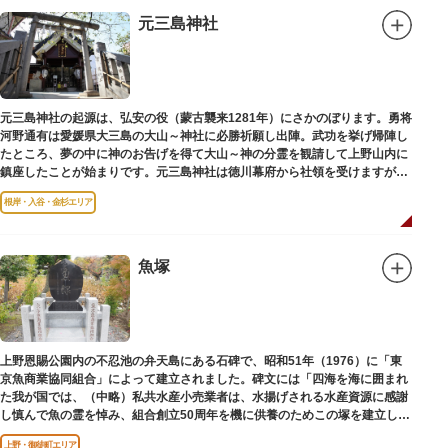
元三島神社
元三島神社の起源は、弘安の役（蒙古襲来1281年）にさかのぼります。勇将
河野通有は愛媛県大三島の大山～神社に必勝祈願し出陣。武功を挙げ帰陣し
たところ、夢の中に神のお告げを得て大山～神の分霊を観請して上野山内に
鎮座したことが始まりです。元三島神社は徳川幕府から社領を受けますが、
御用地となったために上野から浅草へ移転し、現在の地に至ります。
根岸・入谷・金杉エリア
魚塚
上野恩賜公園内の不忍池の弁天島にある石碑で、昭和51年（1976）に「東
京魚商業協同組合」によって建立されました。碑文には「四海を海に囲まれ
た我が国では、（中略）私共水産小売業者は、水揚げされる水産資源に感謝
し慎んで魚の霊を悼み、組合創立50周年を機に供養のためこの塚を建立しま
す」とあります。
上野・御徒町エリア