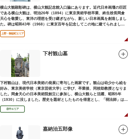
横山大観顕彰碑は、横山大観記念館入口脇にあります。近代日本画壇の巨匠
である横山大観は、明治26年（1894）に東京美術学校卒業、終生校長岡倉
天心を敬愛し、東洋の理想を受け継ぎながら、新しい日本画風を創造しまし
た。碑は昭和43年（1968）に東京百年を記念してこの地に建てられまし
た。
上野・御徒町エリア
下村観山墓
下村観山は、現代日本美術の発展に寄与した画家です。観山は幼少から絵を
好み、東京美術学校（東京芸術大学）に学び、卒業後、同校助教授となりま
した。岡倉天心の日本美術院創立に参加し、横山大観らと活躍、昭和5年
（1930）に没しました。歴史を題材としたものを得意とし、「弱法師」は代
表作です。お墓は安立寺（あんりゅうじ）にあります。
谷中エリア
嘉納治五郎像