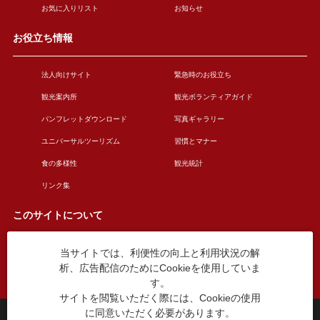
お気に入りリスト
お知らせ
お役立ち情報
法人向けサイト
緊急時のお役立ち
観光案内所
観光ボランティアガイド
パンフレットダウンロード
写真ギャラリー
ユニバーサルツーリズム
習慣とマナー
食の多様性
観光統計
リンク集
このサイトについて
当サイトでは、利便性の向上と利用状況の解
このサイトについて
広告掲載について
析、広告配信のためにCookieを使用していま
お問い合わせ
す。
サイトを閲覧いただく際には、Cookieの使用
に同意いただく必要があります。
台東区役所観光課