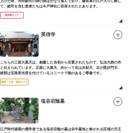
上げた時、沖田総司の肺の病はかなり進んでおり、薩長軍の江戸入りに際し
て、総司を含む患者たちは今戸神社に収容されたとあります。
奥浅草エリア
英信寺
こちらの三面大黒天は、創建した当初から安置されたもので、弘法大師の作
と伝えられています。正面に大黒天、向かって右は弁財天、左が毘沙門天、
後部は宝珠形光背を付けているユニークで徳のあるご尊像です。
根岸・入谷・金杉エリア
塩谷宕陰墓
江戸時代後期の儒学者である塩谷宕陰の墓は谷中墓地と称される区域の天王