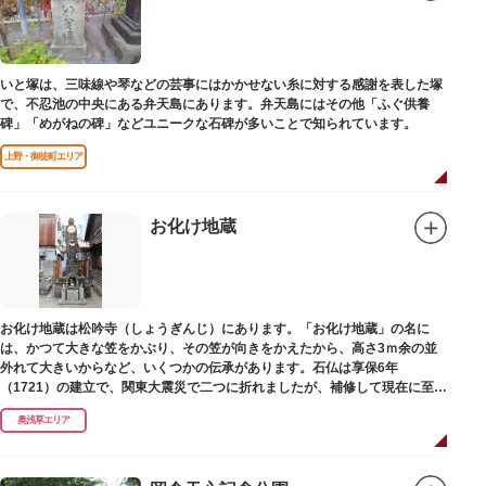
いと塚は、三味線や琴などの芸事にはかかせない糸に対する感謝を表した塚
で、不忍池の中央にある弁天島にあります。弁天島にはその他「ふぐ供養
碑」「めがねの碑」などユニークな石碑が多いことで知られています。
上野・御徒町エリア
お化け地蔵
お化け地蔵は松吟寺（しょうぎんじ）にあります。「お化け地蔵」の名に
は、かつて大きな笠をかぶり、その笠が向きをかえたから、高さ3ｍ余の並
外れて大きいからなど、いくつかの伝承があります。石仏は享保6年
（1721）の建立で、関東大震災で二つに折れましたが、補修して現在に至っ
ています。常夜灯は、寛政2年（1790）に建てられました。
奥浅草エリア