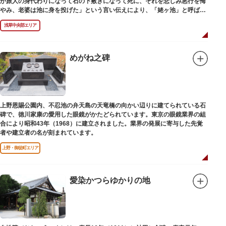
が旅人の身代わりになって石の下敷きになって死に、それを悲しみ悪行を悔
やみ、老婆は池に身を投げた」という言い伝えにより、「姥ヶ池」と呼ばれ
ていました。その碑は花川戸公園内にあります。
浅草中央部エリア
めがね之碑
上野恩賜公園内、不忍池の弁天島の天竜橋の向かい辺りに建てられている石
碑で、徳川家康の愛用した眼鏡がかたどられています。東京の眼鏡業界の組
合により昭和43年（1968）に建立されました。業界の発展に寄与した先覚
者や建立者の名が刻まれています。
上野・御徒町エリア
愛染かつらゆかりの地