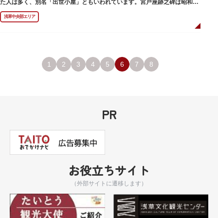
た人は多く、別名「出世小屋」ともいわれています。宮戸座跡之碑は昭和53
年（1978）に建てられました。
浅草中央部エリア
1
2
3
4
5
6
7
8
PR
お役立ちサイト
（外部サイトに遷移します）