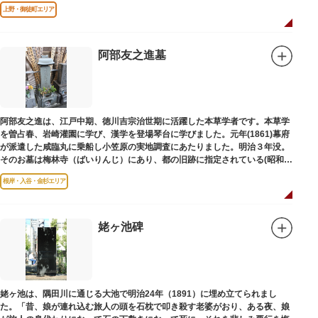
は博士の弟の像でした。
上野・御徒町エリア
阿部友之進墓
阿部友之進は、江戸中期、徳川吉宗治世期に活躍した本草学者です。本草学
を曽占春、岩崎灌園に学び、漢学を登場琴台に学びました。元年(1861)幕府
が派遣した咸臨丸に乗船し小笠原の実地調査にあたりました。明治３年没。
そのお墓は梅林寺（ばいりんじ）にあり、都の旧跡に指定されている(昭和３
年指定)。
根岸・入谷・金杉エリア
姥ヶ池碑
姥ヶ池は、隅田川に通じる大池で明治24年（1891）に埋め立てられまし
た。「昔、娘が連れ込む旅人の頭を石枕で叩き殺す老婆がおり、ある夜、娘