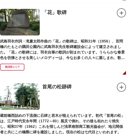
「花」歌碑
武島羽衣作詞・滝廉太郎作曲の「花」の歌碑は、昭和31年（1956）、言問
橋のたもとの隅田公園内に武島羽衣先生歌碑建設会によって建立されまし
た。「花」の歌碑には、羽衣自筆の歌詞が刻まれています。うららかな春景
色を彷彿とさせる美しいメロディーは、今なお多くの人々に親しまれ、歌い
つがれています。
奥浅草エリア
首尾の松跡碑
蔵前橋西詰めの下流側に石碑と若木が植えられています。初代「首尾の松」
は、江戸時代安永年間（1772～80）風災で倒れ、その後も枯れたり焼失
し、昭和37年（1962）これを惜しんだ浅草南部商工観光協会が、地元関係
者と共にこの橋際に碑を建設しました。現在の松は七代目といわれます。