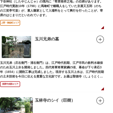
下谷神社（したやじんじゃ）の境内に「寄席発祥之地」の石碑があります。
江戸時代寛政10年（1798）に馬喰町で櫛職人をしていた京屋又五郎（のち
の三笑亭可楽）が、素人噺家として入場料をとって興行を行ったことが、寄
席のはじまりだといわれています。
上野・御徒町エリア
玉川兄弟の墓
玉川兄弟（庄右衛門・清右衛門）は、江戸時代初期、江戸市民の飲料水確保
のため玉川上水を開発しました。四代将軍将軍家綱の頃、幕命が下り承応3
年（1654）に開削工事は完成しました。現存する玉川上水は、江戸時代初期
の土木技術を今日に伝える貴重な文化財です。お墓は聖徳寺（しょうとく
じ）にあります。
浅草中央部エリア
玉林寺のシイ（巨樹）