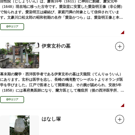
自性院（じしょういん）は、慶長16年（1611）に神田に創建、慶安元年
（1648）現在地に移った古寺です。愛染堂に安置した愛染明王像（非公開）
で知られます。愛染明王は縁結び、家庭円満の対象として信仰されていま
す。文豪川口松太郎の昭和初期の名作「愛染かつら」は、愛染明王像と本堂
前にあった桂の古木にヒントを得た作品だといわれます。
谷中エリア
伊東玄朴の墓
幕末期の蘭学・西洋医学者である伊東玄朴の墓は天龍院（てんりゅういん）
にあります。玄朴は医学を志し、長崎の鳴滝塾でシーボルトよりオランダ医
学を学びました。江戸で医者として開業後は、その腕が認められ、安政5年
（1858）には幕府奥医師になり、蘭方医として種痘所（後の西洋医学所、現
東京大学医学部）の開設などに尽力し、明治4年（1871）72歳で没しまし
谷中エリア
た。
はなし塚