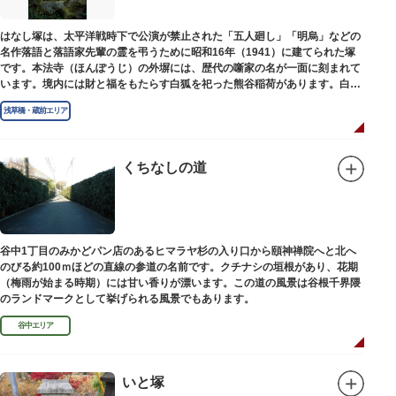
はなし塚は、太平洋戦時下で公演が禁止された「五人廻し」「明烏」などの
名作落語と落語家先輩の霊を弔うために昭和16年（1941）に建てられた塚
です。本法寺（ほんぽうじ）の外塀には、歴代の噺家の名が一面に刻まれて
います。境内には財と福をもたらす白狐を祀った熊谷稲荷があります。白狐
を祀った稲荷は全国に2ケ所しかない非常に珍しいものです。
浅草橋・蔵前エリア
くちなしの道
谷中1丁目のみかどパン店のあるヒマラヤ杉の入り口から頤神禅院へと北へ
のびる約100ｍほどの直線の参道の名前です。クチナシの垣根があり、花期
（梅雨が始まる時期）には甘い香りが漂います。この道の風景は谷根千界隈
のランドマークとして挙げられる風景でもあります。
谷中エリア
いと塚