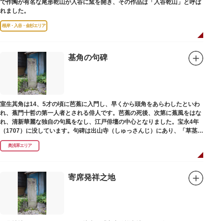
で作陶が有名な尾形乾山が入谷に窯を開き、その作品は「入谷乾山」と呼ば
れました。
根岸・入谷・金杉エリア
基角の句碑
室生其角は14、5才の頃に芭蕉に入門し、早くから頭角をあらわしたといわ
れ、蕉門十哲の第一人者とされる俳人です。芭蕉の死後、次第に蕉風をはな
れ、清新華麗な独自の句風をなし、江戸俳壇の中心となりました。宝永4年
（1707）に没しています。句碑は出山寺（しゅっさんじ）にあり、「草茎を
つつむ葉もなき 雲間哉」と刻まれています。
奥浅草エリア
寄席発祥之地