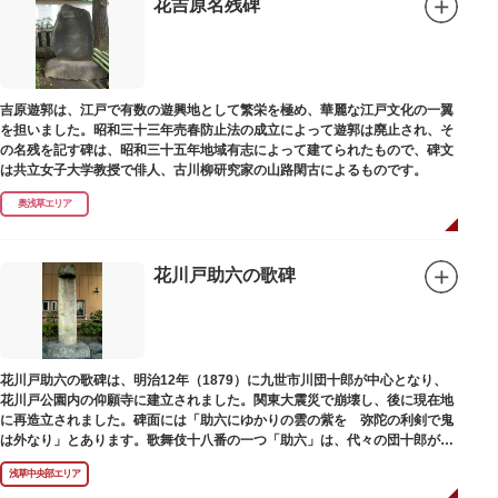
花吉原名残碑
吉原遊郭は、江戸で有数の遊興地として繁栄を極め、華麗な江戸文化の一翼
を担いました。昭和三十三年売春防止法の成立によって遊郭は廃止され、そ
の名残を記す碑は、昭和三十五年地域有志によって建てられたもので、碑文
は共立女子大学教授で俳人、古川柳研究家の山路閑古によるものです。
奥浅草エリア
花川戸助六の歌碑
花川戸助六の歌碑は、明治12年（1879）に九世市川団十郎が中心となり、
花川戸公園内の仰願寺に建立されました。関東大震災で崩壊し、後に現在地
に再造立されました。碑面には「助六にゆかりの雲の紫を 弥陀の利剣で鬼
は外なり」とあります。歌舞伎十八番の一つ「助六」は、代々の団十郎が伝
えていますが、助六の実像は不明です。
浅草中央部エリア