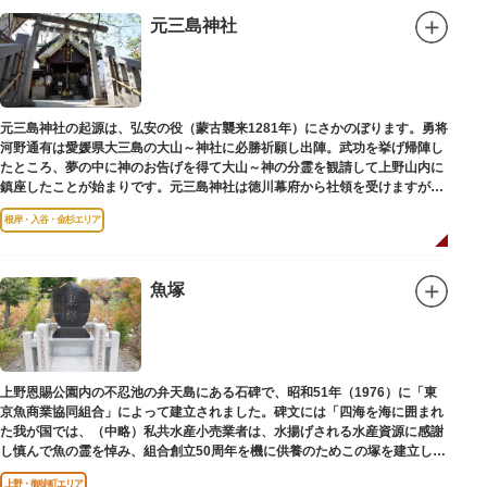
元三島神社
元三島神社の起源は、弘安の役（蒙古襲来1281年）にさかのぼります。勇将
河野通有は愛媛県大三島の大山～神社に必勝祈願し出陣。武功を挙げ帰陣し
たところ、夢の中に神のお告げを得て大山～神の分霊を観請して上野山内に
鎮座したことが始まりです。元三島神社は徳川幕府から社領を受けますが、
御用地となったために上野から浅草へ移転し、現在の地に至ります。
根岸・入谷・金杉エリア
魚塚
上野恩賜公園内の不忍池の弁天島にある石碑で、昭和51年（1976）に「東
京魚商業協同組合」によって建立されました。碑文には「四海を海に囲まれ
た我が国では、（中略）私共水産小売業者は、水揚げされる水産資源に感謝
し慎んで魚の霊を悼み、組合創立50周年を機に供養のためこの塚を建立しま
す」とあります。
上野・御徒町エリア