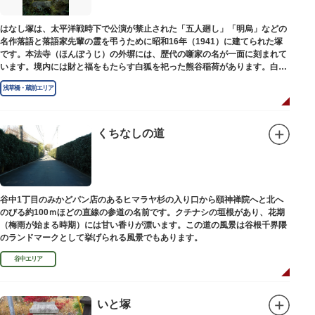
はなし塚は、太平洋戦時下で公演が禁止された「五人廻し」「明烏」などの
名作落語と落語家先輩の霊を弔うために昭和16年（1941）に建てられた塚
です。本法寺（ほんぽうじ）の外塀には、歴代の噺家の名が一面に刻まれて
います。境内には財と福をもたらす白狐を祀った熊谷稲荷があります。白狐
を祀った稲荷は全国に2ケ所しかない非常に珍しいものです。
浅草橋・蔵前エリア
くちなしの道
谷中1丁目のみかどパン店のあるヒマラヤ杉の入り口から頤神禅院へと北へ
のびる約100ｍほどの直線の参道の名前です。クチナシの垣根があり、花期
（梅雨が始まる時期）には甘い香りが漂います。この道の風景は谷根千界隈
のランドマークとして挙げられる風景でもあります。
谷中エリア
いと塚