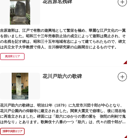
花吉原名残碑
吉原遊郭は、江戸で有数の遊興地として繁栄を極め、華麗な江戸文化の一翼
を担いました。昭和三十三年売春防止法の成立によって遊郭は廃止され、そ
の名残を記す碑は、昭和三十五年地域有志によって建てられたもので、碑文
は共立女子大学教授で俳人、古川柳研究家の山路閑古によるものです。
奥浅草エリア
花川戸助六の歌碑
花川戸助六の歌碑は、明治12年（1879）に九世市川団十郎が中心となり、
花川戸公園内の仰願寺に建立されました。関東大震災で崩壊し、後に現在地
に再造立されました。碑面には「助六にゆかりの雲の紫を 弥陀の利剣で鬼
は外なり」とあります。歌舞伎十八番の一つ「助六」は、代々の団十郎が伝
えていますが、助六の実像は不明です。
浅草中央部エリア