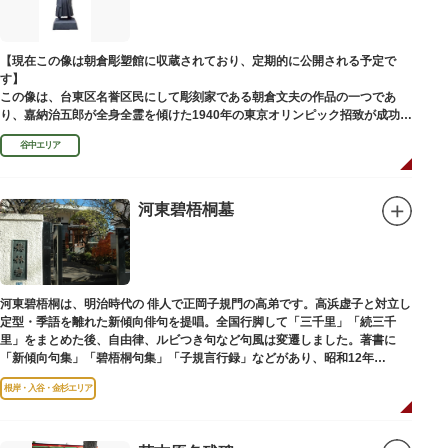
【現在この像は朝倉彫塑館に収蔵されており、定期的に公開される予定で
す】
この像は、台東区名誉区民にして彫刻家である朝倉文夫の作品の一つであ
り、嘉納治五郎が全身全霊を傾けた1940年の東京オリンピック招致が成功
（のちに返上）した、1936年に制作されました。
谷中エリア
朝倉文夫は、1907～1910年ころに嘉納と知り合ったと推察されます。その
後も縁があり、嘉納の人柄や骨格などを熟知していた朝倉は、嘉納の海外出
張中に本作を制作して周囲を驚かせました。しっかりした体幹を感じさせる
ポーズは、嘉納の柔道家としての「不動の姿勢」を意識したと思われます。
河東碧梧桐墓
河東碧梧桐は、明治時代の 俳人で正岡子規門の高弟です。高浜虚子と対立し
定型・季語を離れた新傾向俳句を提唱。全国行脚して「三千里」「続三千
里」をまとめた後、自由律、ルビつき句など句風は変遷しました。著書に
「新傾向句集」「碧梧桐句集」「子規言行録」などがあり、昭和12年
（1937）に没し、お墓は梅林寺（ばいりんじ）にあります。
根岸・入谷・金杉エリア