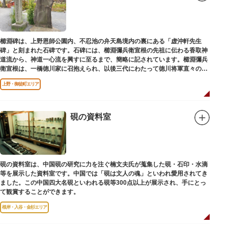
櫛淵碑は、上野恩師公園内、不忍池の弁天島境内の裏にある「虚沖軒先生
碑」と刻まれた石碑です。石碑には、櫛淵彌兵衛宣根の先祖に伝わる香取神
道流から、神道一心流を興すに至るまで、簡略に記されています。櫛淵彌兵
衛宣根は、一橋徳川家に召抱えられ、以後三代にわたって徳川将軍直々の護
衛役として仕えました。
上野・御徒町エリア
硯の資料室
硯の資料室は、中国硯の研究に力を注ぐ楠文夫氏が蒐集した硯・石印・水滴
等を展示した資料室です。中国では「硯は文人の魂」といわれ愛用されてき
ました。この中国四大名硯といわれる硯等300点以上が展示され、手にとっ
て観賞することができます。
根岸・入谷・金杉エリア