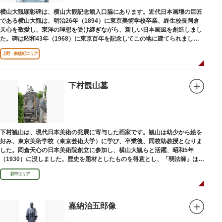
横山大観顕彰碑は、横山大観記念館入口脇にあります。近代日本画壇の巨匠
である横山大観は、明治26年（1894）に東京美術学校卒業、終生校長岡倉
天心を敬愛し、東洋の理想を受け継ぎながら、新しい日本画風を創造しまし
た。碑は昭和43年（1968）に東京百年を記念してこの地に建てられまし
た。
上野・御徒町エリア
下村観山墓
下村観山は、現代日本美術の発展に寄与した画家です。観山は幼少から絵を
好み、東京美術学校（東京芸術大学）に学び、卒業後、同校助教授となりま
した。岡倉天心の日本美術院創立に参加し、横山大観らと活躍、昭和5年
（1930）に没しました。歴史を題材としたものを得意とし、「弱法師」は代
表作です。お墓は安立寺（あんりゅうじ）にあります。
谷中エリア
嘉納治五郎像