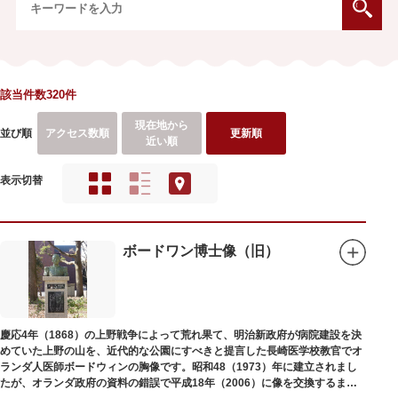
該当件数320件
現在地から
並び順
アクセス数順
更新順
近い順
表示切替
ボードワン博士像（旧）
慶応4年（1868）の上野戦争によって荒れ果て、明治新政府が病院建設を決
めていた上野の山を、近代的な公園にすべきと提言した長崎医学校教官でオ
ランダ人医師ボードウィンの胸像です。昭和48（1973）年に建立されまし
たが、オランダ政府の資料の錯誤で平成18年（2006）に像を交換するまで