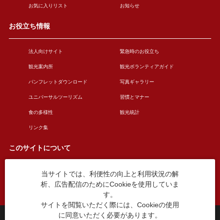
お気に入りリスト
お知らせ
お役立ち情報
法人向けサイト
緊急時のお役立ち
観光案内所
観光ボランティアガイド
パンフレットダウンロード
写真ギャラリー
ユニバーサルツーリズム
習慣とマナー
食の多様性
観光統計
リンク集
このサイトについて
当サイトでは、利便性の向上と利用状況の解
このサイトについて
広告掲載について
析、広告配信のためにCookieを使用していま
お問い合わせ
す。
サイトを閲覧いただく際には、Cookieの使用
に同意いただく必要があります。
台東区役所観光課