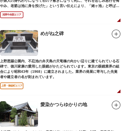
が旅人の身代わりになって石の下敷きになって死に、それを悲しみ悪行を悔
やみ、老婆は池に身を投げた」という言い伝えにより、「姥ヶ池」と呼ばれ
ていました。その碑は花川戸公園内にあります。
浅草中央部エリア
めがね之碑
上野恩賜公園内、不忍池の弁天島の天竜橋の向かい辺りに建てられている石
碑で、徳川家康の愛用した眼鏡がかたどられています。東京の眼鏡業界の組
合により昭和43年（1968）に建立されました。業界の発展に寄与した先覚
者や建立者の名が刻まれています。
上野・御徒町エリア
愛染かつらゆかりの地