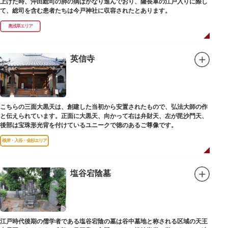
上げた時、沖田総司の肺の病はかなり進んでおり、薩長軍の江戸入りに際し
て、総司を含む患者たちは今戸神社に収容されたとあります。
奥浅草エリア
英信寺
こちらの三面大黒天は、創建した当初から安置されたもので、弘法大師の作
と伝えられています。正面に大黒天、向かって右は弁財天、左が毘沙門天、
後部は宝珠形光背を付けているユニークで徳のあるご尊像です。
根岸・入谷・金杉エリア
塩谷宕陰墓
江戸時代後期の儒学者である塩谷宕陰の墓は谷中墓地と称される区域の天王