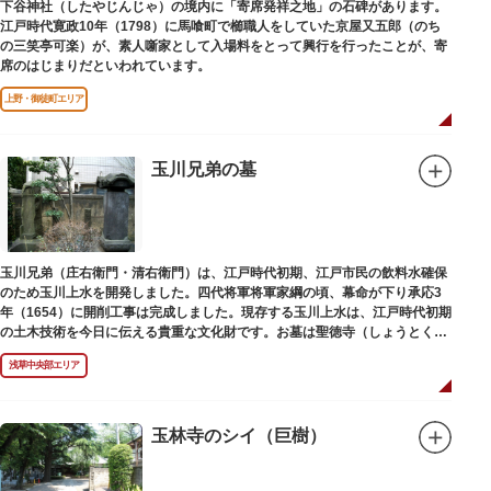
下谷神社（したやじんじゃ）の境内に「寄席発祥之地」の石碑があります。
江戸時代寛政10年（1798）に馬喰町で櫛職人をしていた京屋又五郎（のち
の三笑亭可楽）が、素人噺家として入場料をとって興行を行ったことが、寄
席のはじまりだといわれています。
上野・御徒町エリア
玉川兄弟の墓
玉川兄弟（庄右衛門・清右衛門）は、江戸時代初期、江戸市民の飲料水確保
のため玉川上水を開発しました。四代将軍将軍家綱の頃、幕命が下り承応3
年（1654）に開削工事は完成しました。現存する玉川上水は、江戸時代初期
の土木技術を今日に伝える貴重な文化財です。お墓は聖徳寺（しょうとく
じ）にあります。
浅草中央部エリア
玉林寺のシイ（巨樹）