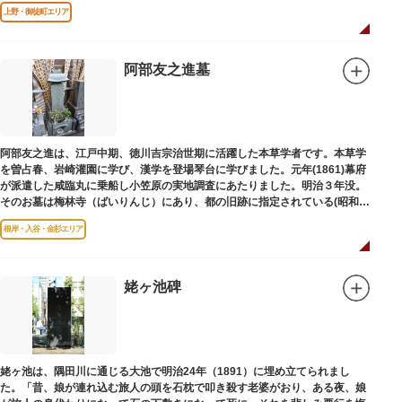
は博士の弟の像でした。
上野・御徒町エリア
阿部友之進墓
阿部友之進は、江戸中期、徳川吉宗治世期に活躍した本草学者です。本草学
を曽占春、岩崎灌園に学び、漢学を登場琴台に学びました。元年(1861)幕府
が派遣した咸臨丸に乗船し小笠原の実地調査にあたりました。明治３年没。
そのお墓は梅林寺（ばいりんじ）にあり、都の旧跡に指定されている(昭和３
年指定)。
根岸・入谷・金杉エリア
姥ヶ池碑
姥ヶ池は、隅田川に通じる大池で明治24年（1891）に埋め立てられまし
た。「昔、娘が連れ込む旅人の頭を石枕で叩き殺す老婆がおり、ある夜、娘