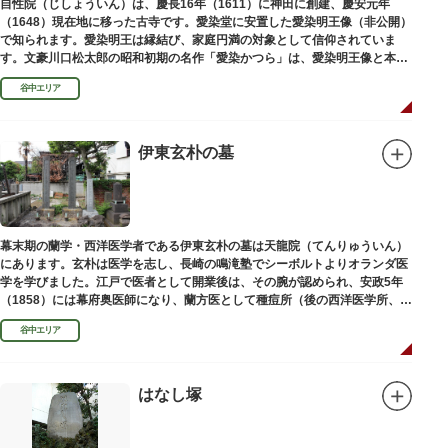
自性院（じしょういん）は、慶長16年（1611）に神田に創建、慶安元年
（1648）現在地に移った古寺です。愛染堂に安置した愛染明王像（非公開）
で知られます。愛染明王は縁結び、家庭円満の対象として信仰されていま
す。文豪川口松太郎の昭和初期の名作「愛染かつら」は、愛染明王像と本堂
前にあった桂の古木にヒントを得た作品だといわれます。
谷中エリア
伊東玄朴の墓
幕末期の蘭学・西洋医学者である伊東玄朴の墓は天龍院（てんりゅういん）
にあります。玄朴は医学を志し、長崎の鳴滝塾でシーボルトよりオランダ医
学を学びました。江戸で医者として開業後は、その腕が認められ、安政5年
（1858）には幕府奥医師になり、蘭方医として種痘所（後の西洋医学所、現
東京大学医学部）の開設などに尽力し、明治4年（1871）72歳で没しまし
谷中エリア
た。
はなし塚