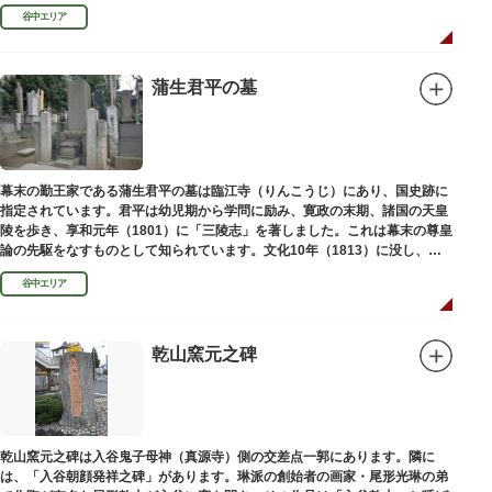
い絵画様式である多色刷り版画「錦絵」に描きました。
谷中エリア
蒲生君平の墓
幕末の勤王家である蒲生君平の墓は臨江寺（りんこうじ）にあり、国史跡に
指定されています。君平は幼児期から学問に励み、寛政の末期、諸国の天皇
陵を歩き、享和元年（1801）に「三陵志」を著しました。これは幕末の尊皇
論の先駆をなすものとして知られています。文化10年（1813）に没し、高
山彦三郎や林子平と共に「寛政三奇人」の一人にあげられています。
谷中エリア
乾山窯元之碑
乾山窯元之碑は入谷鬼子母神（真源寺）側の交差点一郭にあります。隣に
は、「入谷朝顔発祥之碑」があります。琳派の創始者の画家・尾形光琳の弟