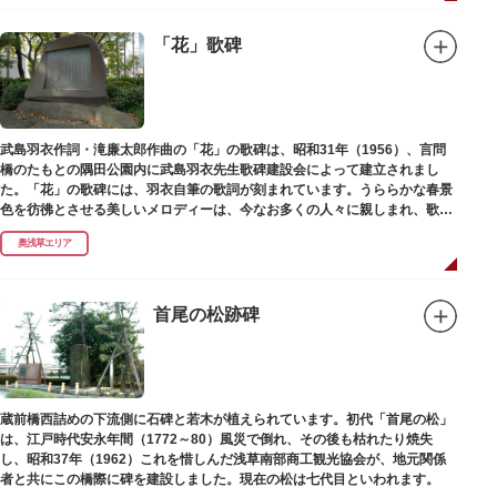
「花」歌碑
武島羽衣作詞・滝廉太郎作曲の「花」の歌碑は、昭和31年（1956）、言問
橋のたもとの隅田公園内に武島羽衣先生歌碑建設会によって建立されまし
た。「花」の歌碑には、羽衣自筆の歌詞が刻まれています。うららかな春景
色を彷彿とさせる美しいメロディーは、今なお多くの人々に親しまれ、歌い
つがれています。
奥浅草エリア
首尾の松跡碑
蔵前橋西詰めの下流側に石碑と若木が植えられています。初代「首尾の松」
は、江戸時代安永年間（1772～80）風災で倒れ、その後も枯れたり焼失
し、昭和37年（1962）これを惜しんだ浅草南部商工観光協会が、地元関係
者と共にこの橋際に碑を建設しました。現在の松は七代目といわれます。