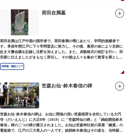
荷田在満墓
荷田在満は江戸中期の国学者で、荷田春満の甥にあたり、学問的後継者で
す。享保年間江戸に下り学問普及に努力し、その後、幕府の命により京師に
赴き大嘗会議を記録し注釈を加えました。また、貞観格式の校訂を行い、田
安家に仕えましたがまもなく辞任し、その後は人々を集めて教育を業としま
した。お墓は金竜寺（きんりゅうじ）境内にあります。
浅草橋・蔵前エリア
笠森お仙･鈴木春信の碑
笠森お仙･鈴木春信の碑は、お仙に関係の深い笠森稲荷を合祀している大円
寺（だいえんじ）に大正8年（1919）に「笠森阿仙の碑」と「錦絵開祖鈴木
春信」碑の二つの碑が建立されました。お仙は笠森神社前の茶屋「鍵屋」の
看板娘で、江戸の三大美人の一人です。絵師鈴木春信はその姿を、当時新し