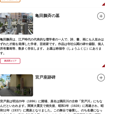
亀田鵬斉の墓
亀田鵬斉は、江戸時代の代表的な儒学者の一人で、詩、書、画にも人並みは
ずれた才能を発揮した学者、芸術家です。作品は寺社仏閣の碑や扁額、個人
所有書画等、数多く存在します。 お墓は称福寺（しょうふくじ）にありま
す。
奥浅草エリア
宮戸座跡碑
宮戸座は明治29年（1896）に開場、座名は隅田川の古称「宮戸川」にちな
んだといわれます。関東大震災で焼失後、昭和3年（1928）に再建され、昭
和12年（1937）に廃座となりました。この舞台で修業し、のち名優になっ