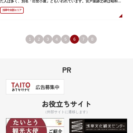
た人は多く、別名「出世小屋」ともいわれています。宮戸座跡之碑は昭和53
年（1978）に建てられました。
浅草中央部エリア
1
2
3
4
5
6
7
8
PR
お役立ちサイト
（外部サイトに遷移します）