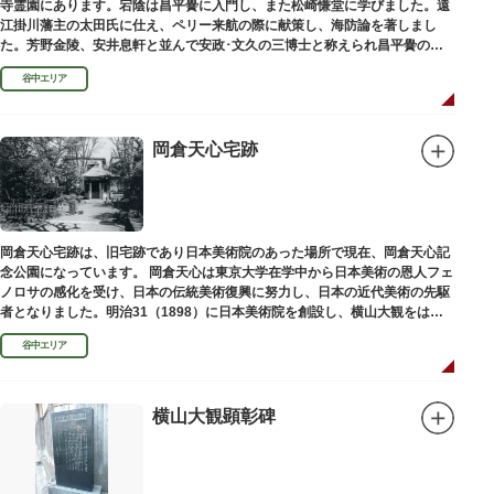
寺霊園にあります。宕陰は昌平黌に入門し、また松崎慊堂に学びました。遠
江掛川藩主の太田氏に仕え、ペリー来航の際に献策し、海防論を著しまし
た。芳野金陵、安井息軒と並んで安政･文久の三博士と称えられ昌平黌の教
授として多くの文人を育て、慶応3年 （1867）に没しました。
谷中エリア
岡倉天心宅跡
岡倉天心宅跡は、旧宅跡であり日本美術院のあった場所で現在、岡倉天心記
念公園になっています。 岡倉天心は東京大学在学中から日本美術の恩人フェ
ノロサの感化を受け、日本の伝統美術復興に努力し、日本の近代美術の先駆
者となりました。明治31（1898）に日本美術院を創設し、横山大観をはじ
め優れた画家を世に送り出しました。
谷中エリア
横山大観顕彰碑