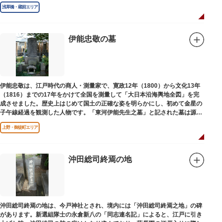
浅草橋・蔵前エリア
伊能忠敬の墓
伊能忠敬は、江戸時代の商人・測量家で、寛政12年（1800）から文化13年
（1816）までの17年をかけて全国を測量して「大日本沿海輿地全図」を完
成させました。歴史上はじめて国土の正確な姿を明らかにし、初めて金星の
子午線経過を観測した人物です。「東河伊能先生之墓」と記された墓は源空
寺（げんくうじ）にあります。
上野・御徒町エリア
沖田総司終焉の地
沖田総司終焉の地は、今戸神社とされ、境内には「沖田総司終焉之地」の碑
があります。新選組隊士の永倉新八の「同志連名記」によると、江戸に引き