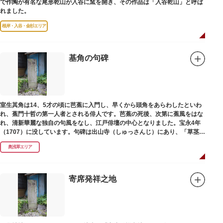
で作陶が有名な尾形乾山が入谷に窯を開き、その作品は「入谷乾山」と呼ば
れました。
根岸・入谷・金杉エリア
基角の句碑
室生其角は14、5才の頃に芭蕉に入門し、早くから頭角をあらわしたといわ
れ、蕉門十哲の第一人者とされる俳人です。芭蕉の死後、次第に蕉風をはな
れ、清新華麗な独自の句風をなし、江戸俳壇の中心となりました。宝永4年
（1707）に没しています。句碑は出山寺（しゅっさんじ）にあり、「草茎を
つつむ葉もなき 雲間哉」と刻まれています。
奥浅草エリア
寄席発祥之地