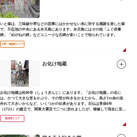
いと塚は、三味線や琴などの芸事にはかかせない糸に対する感謝を表した塚
で、不忍池の中央にある弁天島にあります。弁天島にはその他「ふぐ供養
碑」「めがねの碑」などユニークな石碑が多いことで知られています。
上野・御徒町エリア
お化け地蔵
お化け地蔵は松吟寺（しょうぎんじ）にあります。「お化け地蔵」の名に
は、かつて大きな笠をかぶり、その笠が向きをかえたから、高さ3ｍ余の並
外れて大きいからなど、いくつかの伝承があります。石仏は享保6年
（1721）の建立で、関東大震災で二つに折れましたが、補修して現在に至っ
ています。常夜灯は、寛政2年（1790）に建てられました。
奥浅草エリア