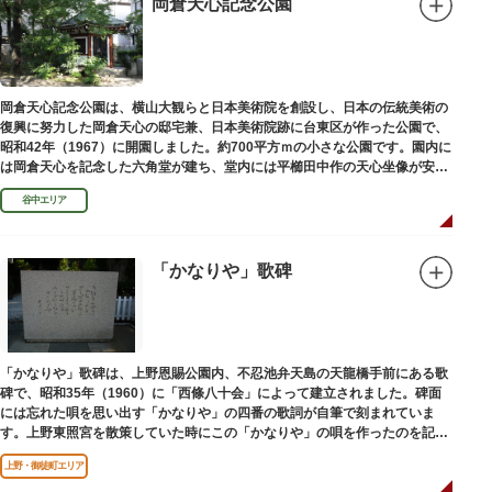
岡倉天心記念公園
岡倉天心記念公園は、横山大観らと日本美術院を創設し、日本の伝統美術の
復興に努力した岡倉天心の邸宅兼、日本美術院跡に台東区が作った公園で、
昭和42年（1967）に開園しました。約700平方ｍの小さな公園です。園内に
は岡倉天心を記念した六角堂が建ち、堂内には平櫛田中作の天心坐像が安置
されています。
谷中エリア
「かなりや」歌碑
「かなりや」歌碑は、上野恩賜公園内、不忍池弁天島の天龍橋手前にある歌
碑で、昭和35年（1960）に「西條八十会」によって建立されました。碑面
には忘れた唄を思い出す「かなりや」の四番の歌詞が自筆で刻まれていま
す。上野東照宮を散策していた時にこの「かなりや」の唄を作ったのを記念
してこの地に建てられました。
上野・御徒町エリア