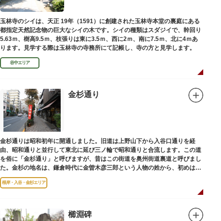
玉林寺のシイは、天正 19年（1591）に創建された玉林寺本堂の裏庭にある
都指定天然記念物の巨大なシイの木です。シイの種類はスダジイで、幹回り
5.63ｍ、樹高9.5ｍ、枝張りは東に3.5ｍ、西に2ｍ、南に7.5ｍ、北に4ｍあ
ります。見学する際は玉林寺の寺務所にて記帳し、寺の方と見学します。
谷中エリア
金杉通り
金杉通りは昭和初年に開通しました。旧道は上野山下から入谷口通りを経
由、昭和通りと並行して東北に延び三ノ輪で昭和通りと合流します。この道
を俗に「金杉通り」と呼びますが、昔はこの街道を奥州街道裏道と呼びまし
た。金杉の地名は、鎌倉時代に金曽木彦三郎という人物の姓から、初めは金
曽木、それが金杉に変わったものとされています。
根岸・入谷・金杉エリア
櫛淵碑