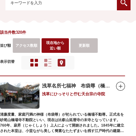
該当件数320件
現在地から
並び順
アクセス数順
更新順
近い順
表示切替
浅草名所七福神 布袋尊（橋場不動尊）
浅草にひっそりと佇む天台宗の寺院
清廉度量、家庭円満の神様（布袋尊）が祀られている橋場不動尊。正式名を
砂尾山橋場寺不動院といい、現在は比叡山延暦寺の末寺となっています。
760年、寂昇（じゃくしょう）上人によって開創されました。1845年に建立
された本堂は、小堂ながら美しく簡素なたたずまいを残す江戸時代の建築様