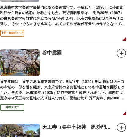
東京藝術大学美術学部構内にある美術館です。平成10年（1998）に芸術資
料館から現在の名称に改称しました。芸術資料収集は、 明治20年（1887）
の東京美術学校設置に先立つ時期から行われ、現在の収蔵品は3万件余りに
達し、その中でも大きな比重を占めているのが歴代卒業生の作品となってい
ます。
上野・御徒町エリア
谷中霊園
谷中霊園は、谷中にある都立霊園です。明治7年（1874）明治政府は天王寺
の寺域の一部を引き継ぎ、東京府管轄の公共墓地として谷中墓地を開設しま
した。その後、昭和10年（1935）に谷中霊園と改称されました。園内には
寛永寺や天王寺の墓地が入り組んでおり、面積は約10万平方ｍ、約7000基
の墓が並んでいます。園内を通る「さくら通り」は桜の名所となっていま
谷中エリア
す。
天王寺（谷中七福神 毘沙門天）