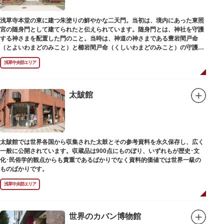
浅草寺本堂の東に建つ朱塗りの鮮やかな二天門。当初は、境内にあった東照
宮の随身門として建てられたと伝えられています。随身門とは、神社を守護
する神さまを配置した門のこと。当時は、神道の神さまである豊岩間戸命
（とよいわまどのみこと）と櫛岩間戸命（くしいわまどのみこと）の守護神
像が左右に祀られていました。
浅草中央部エリア
しかし、1868年（明治元年）に明治政府が発令した神仏分離令により、仏教
寺院である浅草寺には、この2柱の神さまの像を祀ることができなくなりま
した。そこで、浅草寺はこの2柱の像を浅草神社に遷座し、代わりに鎌倉の
鶴岡八幡宮にあった仏教の守護神である広目天（こうもくてん）と持国天
太皷館
（じこくてん）の像を二天門に安置。これに伴い、正式名称が随身門から二
天門に変更されました。
その後、第二次世界大戦により2柱の像は焼失。現在は、上野の寛永寺（か
んえいじ）の四代将軍徳川家綱霊廟にあった持国天と増長天（ぞうちょうて
ん）の像が祀られています。持国天と増長天は、四天王と呼ばれる仏さまと
太皷館では世界各国から収集された太鼓とその参考資料を永久保存し、広く
して知られていますが、四天王は仏教の守護神であることから武装した姿。
一般に公開されています。収蔵品は900点にものぼり、いずれもが歴史･文
どちらも、鎌倉時代以降に流行した複数の木材を組み合わせる技法「寄木
化･民俗学的観点からも貴重であるばかりでなく資料的価値では世界一級の
造」により造られています。
ものばかりです。
浅草中央部エリア
世界のカバン博物館