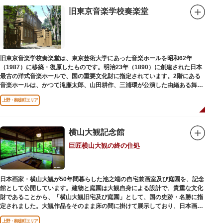
旧東京音楽学校奏楽堂
旧東京音楽学校奏楽堂は、東京芸術大学にあった音楽ホールを昭和62年
（1987）に移築・復原したものです。明治23年（1890）に創建された日本
最古の洋式音楽ホールで、国の重要文化財に指定されています。2階にある
音楽ホールは、かつて滝廉太郎、山田耕作、三浦環が公演した由緒ある舞台
です。
上野・御徒町エリア
横山大観記念館
巨匠横山大観の終の住処
日本画家・横山大観が50年間暮らした池之端の自宅兼画室及び庭園を、記念
館として公開しています。建物と庭園は大観自身による設計で、貴重な文化
財であることから、「横山大観旧宅及び庭園」として、国の史跡・名勝に指
定されました。大観作品をそのまま床の間に掛けて展示しており、日本画本
来の楽しみ方を体験できる貴重な空間です。
上野・御徒町エリア