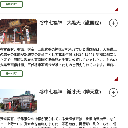
ります。
谷中エリア
谷中七福神 大黒天（護国院）
有富蓄財、有徳、財宝、五穀豊穣の神様が祀られている護国院は、天海僧正
の弟子の生順が釈迦堂の別当寺として寛永年間（1624-1644）初期に創立し
た寺で、当時は現在の東京国立博物館右手裏に位置していました。こちらの
大黒天画像は徳川三代将軍家光公が贈ったものと伝えられています。御前立
の大黒天木像は台東区文化財に指定されています。
谷中エリア
谷中七福神 辯才天（辯天堂）
芸道富有、子孫繁栄の神様が祀られている天海僧正は、比叡山延暦寺になら
って上野の山に寛永寺を創建しました。不忍池は、琵琶湖に見立てられ、竹