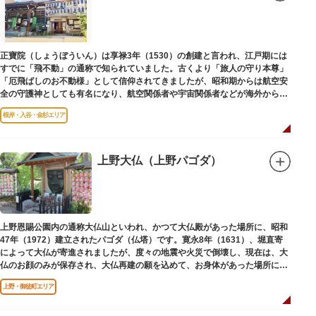
子規が病室兼書斎にしていた「病牀六尺の間」などを復元しており、明治の
暮らしだけでなく創作の様子を偲ぶことができます。現在、一般のボランテ
ィア団体により大切に維持・保存されています。
正寶院（しょうぼういん）は享禄3年（1530）の創建と言われ、江戸期には
すでに「飛不動」の通称で知られていました。古くより「旅人の守り本尊」
「厄飛ばしのお不動様」として信仰されてきましたが、昭和期からは航空安
全の守護神としても有名になり、航空関係者や宇宙関係者などが海外からも
多く参拝に訪れます。
根岸・入谷・金杉エリア
上野大仏（上野パゴダ）
上野恩賜公園内の通称大仏山といわれ、かつて大仏殿があった場所に、昭和
47年（1972）建立されたパゴダ（仏塔）です。寛永8年（1631）、堀直寄
によって大仏が寄進されましたが、度々の地震や火災で倒壊し、現在は、大
仏のお顔のみが保存され、大仏再建の願を込めて、お身体があった場所にパ
ゴダが建てられました。
上野・御徒町エリア