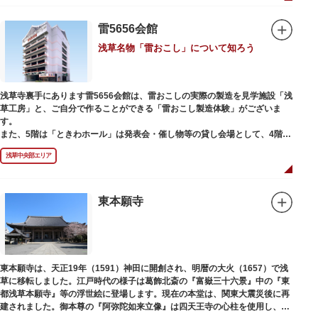
雷5656会館
浅草名物「雷おこし」について知ろう
浅草寺裏手にあります雷5656会館は、雷おこしの実際の製造を見学施設「浅
草工房」と、ご自分で作ることができる「雷おこし製造体験」がございま
す。
また、5階は「ときわホール」は発表会・催し物等の貸し会場として、4階は
打合せなどでご利用いただける「貸しスペース」がございます。
浅草中央部エリア
東本願寺
東本願寺は、天正19年（1591）神田に開創され、明暦の大火（1657）で浅
草に移転しました。江戸時代の様子は葛飾北斎の『富嶽三十六景』中の『東
都浅草本願寺』等の浮世絵に登場します。現在の本堂は、関東大震災後に再
建されました。御本尊の『阿弥陀如来立像』は四天王寺の心柱を使用し、嘉