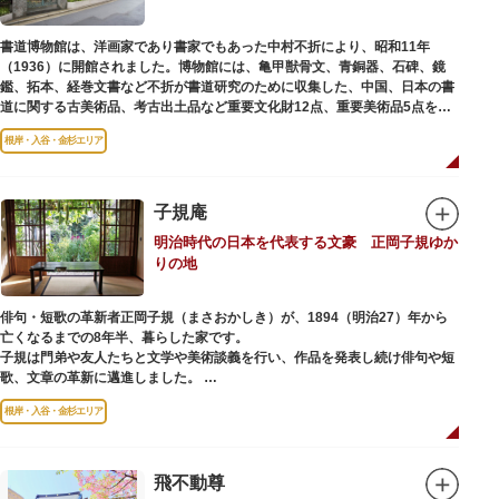
書道博物館は、洋画家であり書家でもあった中村不折により、昭和11年
（1936）に開館されました。博物館には、亀甲獣骨文、青銅器、石碑、鏡
鑑、拓本、経巻文書など不折が書道研究のために収集した、中国、日本の書
道に関する古美術品、考古出土品など重要文化財12点、重要美術品5点を含
む約16000点が収蔵されています。
根岸・入谷・金杉エリア
子規庵
明治時代の日本を代表する文豪 正岡子規ゆか
りの地
俳句・短歌の革新者正岡子規（まさおかしき）が、1894（明治27）年から
亡くなるまでの8年半、暮らした家です。
子規は門弟や友人たちと文学や美術談義を行い、作品を発表し続け俳句や短
歌、文章の革新に邁進しました。
故郷松山より母と妹を呼び寄せ、結核に苦しみながらも34歳で亡くなるまで
根岸・入谷・金杉エリア
精力的に文学作品を創作し続けた場所でもあります。
1945（昭和20）年の空襲で焼失しましたが、その5年後、当時の間取りのま
ま再建され、現在の庵は東京都指定史跡として明治の雰囲気が体感できる魅
飛不動尊
力的な空間となっています。