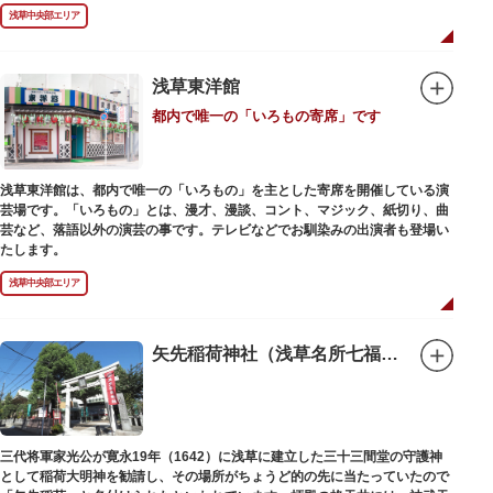
禄2年（1226）頃の作と伝わっています。また、梵鐘は寛永7年（1630）以
浅草中央部エリア
後のものと推定され、都内に現存する梵鐘の中では有数の風格を誇り、毎年
大晦日に除夜の鐘で一般開放します。（要予約）
浅草東洋館
都内で唯一の「いろもの寄席」です
浅草東洋館は、都内で唯一の「いろもの」を主とした寄席を開催している演
芸場です。「いろもの」とは、漫才、漫談、コント、マジック、紙切り、曲
芸など、落語以外の演芸の事です。テレビなどでお馴染みの出演者も登場い
たします。
浅草中央部エリア
矢先稲荷神社（浅草名所七福神 福禄寿）
三代将軍家光公が寛永19年（1642）に浅草に建立した三十三間堂の守護神
として稲荷大明神を勧請し、その場所がちょうど的の先に当たっていたので