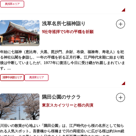
式です。明治の大火、関東大震災、第二次大戦の戦災でも周辺を災禍から守
奥浅草エリア
ったことから「火伏せの不動尊」とも呼ばれています。
本堂の右前には、樹齢約700年の大銀杏が見事な枝葉を伸ばしています。そ
の昔、すぐ近くを流れる隅田川を往来して参拝する人の目印となったのがこ
浅草名所七福神詣り
の銀杏で、今なおそのパワーを授かりに来る人も多いそうです。
9社寺巡拝で1年の平穏を祈願
また、江戸時代から伝わる布袋尊像が祀られています。その姿は肩に袋がな
くお腹が袋代わりの形をしている珍しいもので、古くから庶民に尊信されて
います。（御開帳期間 1月1日～7日）
年始に七福神（恵比寿、大黒、毘沙門、弁財、布袋、福禄寿、寿老人）を祀
る神社仏閣を参詣し、一年の平穏を祈る正月行事。江戸時代末期に始まり戦
後は中断していましたが、1977年に復活し今日に受け継がれ親しまれていま
す。
浅草中央部エリア
奥浅草エリア
浅草名所七福神の特徴は福禄寿、寿老人が2社ずつあり、巡る社寺が9ヶ所あ
るところ。九は数の究み、鳩と言う字にも使われていて、鳩は「集まる」と
いう縁起の良い意味を持つ故事に由来しているそうです。福笹に各社寺の福
絵馬をつけ、色紙・福絵に御朱印をいただきながら巡拝しましょう。
隅田公園のサクラ
東京スカイツリーと桜の共演
江戸文化発祥の地といわれる浅草には、観音様の境内を中心として広く各所
に名所・旧跡があります。七福神をめぐる途中、これらの名跡も訪ねながら
江戸文化の面影を偲んでみてはいかがでしょうか。
御利益にあやかりながらの散策は、福徳と心の安らぎを与えてくれることで
川沿いの散策が心地よい「隅田公園」は、江戸時代から桜の名所として知ら
しょう。
れる人気スポット。吾妻橋から桜橋まで川の両堤沿いに広がる桜は約1km続