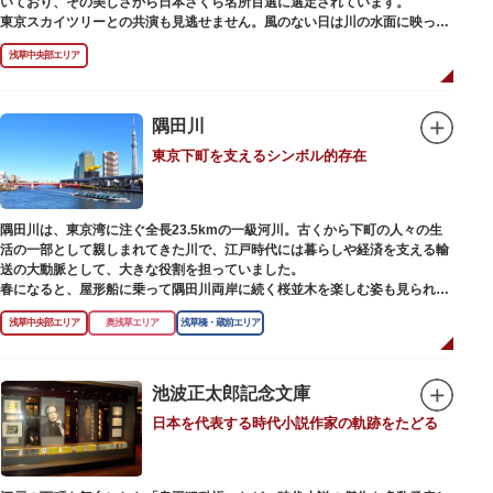
いており、その美しさから日本さくら名所百選に選定されています。
東京スカイツリーとの共演も見逃せません。風のない日は川の水面に映った
「逆さスカイツリー」と桜のコラボレーションも楽しめます。シーズン中は
浅草中央部エリア
夜桜がライトアップされ、日中とは異なる幻想的な雰囲気に包まれるのも魅
力のひとつ。屋形船や水上バスも運航しているので、いつもと違った目線の
お花見もおすすめです。
隅田川
東京下町を支えるシンボル的存在
隅田川は、東京湾に注ぐ全長23.5kmの一級河川。古くから下町の人々の生
活の一部として親しまれてきた川で、江戸時代には暮らしや経済を支える輸
送の大動脈として、大きな役割を担っていました。
春になると、屋形船に乗って隅田川両岸に続く桜並木を楽しむ姿も見られ、
東京スカイツリーとのコラボレーションも、まさに絵になる光景です。ま
浅草中央部エリア
奥浅草エリア
浅草橋・蔵前エリア
た、毎年7月の最終土曜日に開催される「隅田川花火大会」は、東京の夏の
風物詩になっており、こちらも多くの見物客でにぎわいます。
川沿いには「隅田川テラス」と呼ばれる遊歩道も整備されています。心地よ
池波正太郎記念文庫
い風に吹かれながら、緑化が施された遊歩道で散歩やジョギングを楽しんだ
日本を代表する時代小説作家の軌跡をたどる
後は、オープンカフェでほっと一息つくのもおすすめです。
隅田川にかかる橋々も、それぞれ特徴的な形をしていて見応えは抜群。せっ
かくなら水上バスに乗船して、優雅に観察してみてはいかがでしょうか。