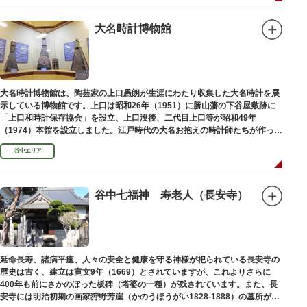
大名時計博物館
大名時計博物館は、陶芸家の上口愚朗が生涯にわたり収集した大名時計を展
示している博物館です。上口は昭和26年（1951）に勝山藩の下谷屋敷跡に
「上口和時計保存協会」を設立、上口没後、二代目上口等が昭和49年
（1974）本館を設立しました。江戸時代の大名お抱えの時計師たちが作った
櫓時計、台時計、枕時計などが並びます。
谷中エリア
谷中七福神 寿老人（長安寺）
延命長寿、諸病平癒、人々の安全と健康を守る神様が祀られている長安寺の
歴史は古く、建立は寛文9年（1669）とされていますが、これよりさらに
400年も前にさかのぼった板碑（塔婆の一種）が残されています。また、長
安寺には明治初期の画家狩野芳崖（かのうほうがい1828-1888）の墓所があ