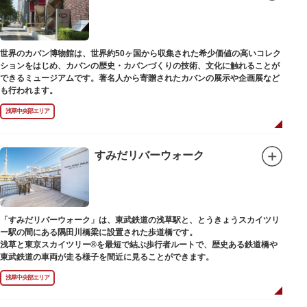
世界のカバン博物館は、世界約50ヶ国から収集された希少価値の高いコレク
ションをはじめ、カバンの歴史・カバンづくりの技術、文化に触れることが
できるミュージアムです。著名人から寄贈されたカバンの展示や企画展など
も行われます。
浅草中央部エリア
すみだリバーウォーク
「すみだリバーウォーク」は、東武鉄道の浅草駅と、とうきょうスカイツリ
ー駅の間にある隅田川橋梁に設置された歩道橋です。
浅草と東京スカイツリー®を最短で結ぶ歩行者ルートで、歴史ある鉄道橋や
東武鉄道の車両が走る様子を間近に見ることができます。
浅草中央部エリア