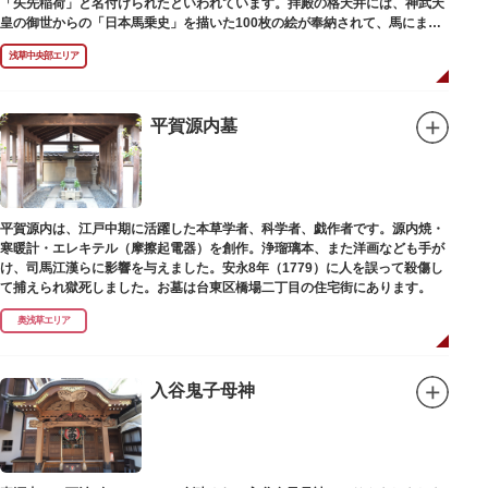
「矢先稲荷」と名付けられたといわれています。拝殿の格天井には、神武天
皇の御世からの「日本馬乗史」を描いた100枚の絵が奉納されて、馬にまつ
わる歴史が一目瞭然に理解できます。
浅草中央部エリア
平賀源内墓
平賀源内は、江戸中期に活躍した本草学者、科学者、戯作者です。源内焼・
寒暖計・エレキテル（摩擦起電器）を創作。浄瑠璃本、また洋画なども手が
け、司馬江漢らに影響を与えました。安永8年（1779）に人を誤って殺傷し
て捕えられ獄死しました。お墓は台東区橋場二丁目の住宅街にあります。
奥浅草エリア
入谷鬼子母神