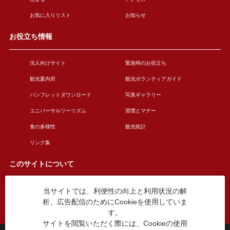
お気に入りリスト
お知らせ
お役立ち情報
法人向けサイト
緊急時のお役立ち
観光案内所
観光ボランティアガイド
パンフレットダウンロード
写真ギャラリー
ユニバーサルツーリズム
習慣とマナー
食の多様性
観光統計
リンク集
このサイトについて
当サイトでは、利便性の向上と利用状況の解
このサイトについて
広告掲載について
析、広告配信のためにCookieを使用していま
お問い合わせ
す。
サイトを閲覧いただく際には、Cookieの使用