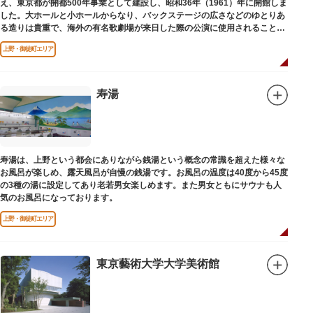
え、東京都が開都500年事業として建設し、昭和36年（1961）年に開館しま
した。大ホールと小ホールからなり、バックステージの広さなどのゆとりあ
る造りは貴重で、海外の有名歌劇場が来日した際の公演に使用されることが
多いホールです。
上野・御徒町エリア
寿湯
寿湯は、上野という都会にありながら銭湯という概念の常識を超えた様々な
お風呂が楽しめ、露天風呂が自慢の銭湯です。お風呂の温度は40度から45度
の3種の湯に設定してあり老若男女楽しめます。また男女ともにサウナも人
気のお風呂になっております。
上野・御徒町エリア
東京藝術大学大学美術館