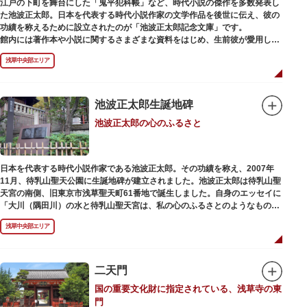
江戸の下町を舞台にした「鬼平犯科帳」など、時代小説の傑作を多数発表し
た池波正太郎。日本を代表する時代小説作家の文学作品を後世に伝え、彼の
功績を称えるために設立されたのが「池波正太郎記念文庫」です。
館内には著作本や小説に関するさまざまな資料をはじめ、生前彼が愛用して
いた万年筆やパイプ、帽子などが展示されています。書斎も復元されてお
浅草中央部エリア
り、池波正太郎をより身近に感じられるスポットです。また「池波グッズ」
とよばれる、作品の舞台を紹介した古地図やポストカード、扇子など様々な
グッズも必見。池波ファンにはたまらない空間となっています。
池波正太郎生誕地碑
池波正太郎の心のふるさと
日本を代表する時代小説作家である池波正太郎。その功績を称え、2007年
11月、待乳山聖天公園に生誕地碑が建立されました。池波正太郎は待乳山聖
天宮の南側、旧東京市浅草聖天町61番地で誕生しました。自身のエッセイに
「大川（隅田川）の水と待乳山聖天宮は、私の心のふるさとのようなもの
だ」（『東京の情景「大川と待乳山聖天宮」』より）と記しており、小説の
浅草中央部エリア
舞台にも待乳山や近くの今戸、橋場などをたびたび登場させています。
二天門
国の重要文化財に指定されている、浅草寺の東
門