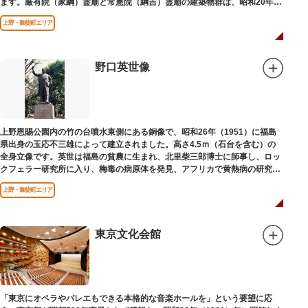
ます。厳有院（家綱）霊廟と常憲院（綱吉）霊廟の建築物群は、昭和20年
（1945）の空襲で大部分を焼失しました。
上野・御徒町エリア
野口英世像
上野恩賜公園内の竹の台噴水東側にある銅像で、昭和26年（1951）に福島
県出身の玉応不三雄によって建立されました。高さ4.5ｍ（石台を含む）の
全身立像です。英世は福島の貧農に生まれ、北里柴三郎博士に師事し、ロッ
クフェラー研究所に入り、梅毒の病原体を発見、アフリカで黄熱病の研究中
感染して、死去しました。
上野・御徒町エリア
東京文化会館
「東京にオペラやバレエもできる本格的な音楽ホールを」という要望に応