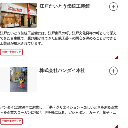
江戸たいとう伝統工芸館
江戸たいとう伝統工芸館には、江戸庶民の町、江戸文化発祥の町として栄え
てきた台東区で、受け継がれてきた伝統工芸への関心を深めることができる
工芸品が展示されています。
浅草中央部エリア
株式会社バンダイ本社
バンダイは1950年に創業し、「夢・クリエイション～楽しいときを創る企業
～を企業スローガンに掲げ、IPを軸に玩具、ガシャポン、カード、菓子・食
品・食玩、アパレル、日用雑貨など、お客さまの身近で楽しんでいただける
浅草中央部エリア
エンターテインメントをお届けしています。