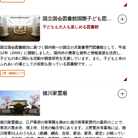
国立国会図書館国際子ども図書館
子どもも大人も楽しめる図書館
国立国会図書館法に基づく国内唯一の国立の児童書専門図書館として、平成
12年（2000）に開館しました。国内外の豊富な資料と情報資源を活用し、
子どもの本に関わる活動や調査研究を支援しています。また、子どもと本の
ふれあいの場としての役割も担っている図書館です。
レンガ棟は、明治39年（1906）に建てられた帝国図書館の建物を保存・再
上野・御徒町エリア
利用しています。
徳川家霊廟
徳川家霊廟は、江戸幕府の将軍職を務めた徳川将軍家歴代の墓所のことで、
東京の寛永寺、増上寺、日光の輪王寺にあります。上野寛永寺墓地には、徳
川将軍15人のうち6人（家綱、綱吉、吉宗、家治、家斉、家定）が眠ってい