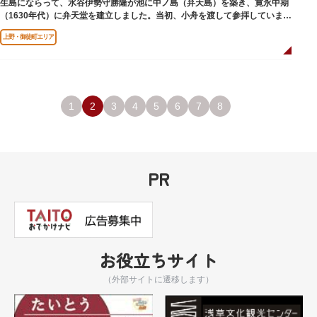
生島にならって、水谷伊勢守勝隆が池に中ノ島（弁天島）を築き、寛永中期
（1630年代）に弁天堂を建立しました。当初、小舟を渡して参拝していまし
たが、後に橋が架けられました。
上野・御徒町エリア
1
2
3
4
5
6
7
8
PR
お役立ちサイト
（外部サイトに遷移します）