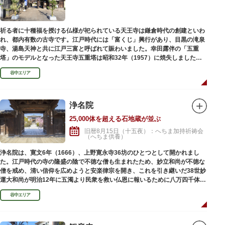
祈る者に十種福を授ける仏様が祀られている天王寺は鎌倉時代の創建といわ
れ、都内有数の古寺です。江戸時代には「富くじ」興行があり、目黒の滝泉
寺、湯島天神と共に江戸三富と呼ばれて賑わいました。幸田露伴の「五重
塔」のモデルとなった天王寺五重塔は昭和32年（1957）に焼失しました
が、その跡地は今も谷中霊園に残っています。
谷中エリア
浄名院
25,000体を超える石地蔵が並ぶ
旧暦8月15日（十五夜）：へちま加持祈祷会
（へちま供養）
浄名院は、寛文6年（1666）、上野寛永寺36坊のひとつとして開かれまし
た。江戸時代の寺の隆盛の陰で不徳な僧も生まれたため、妙立和尚が不徳な
僧を戒め、清い信仰を広めようと安楽律宗を開き、これを引き継いだ38世妙
運大和尚が明治12年に五濁より民衆を救い仏恩に報いるために八万四千体の
石地蔵建立を発願しました。現在では2万５千体を超える像が造立されてい
谷中エリア
ます。