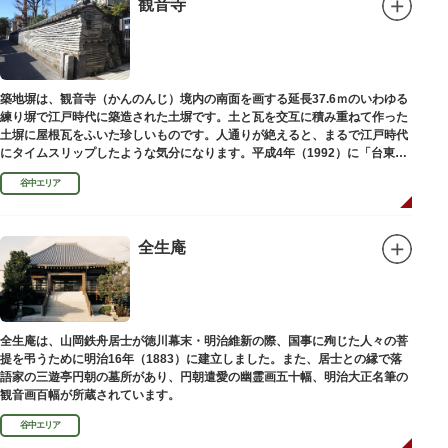
観音寺
築地塀は、観音寺（かんのんじ）境内の南面を画する延長37.6ｍのいわゆる
練り塀で江戸時代に築造された土塀です。土と瓦を交互に積み重ねて作った
土塀に屋根瓦をふいた珍しいものです。人通りが絶えると、まるで江戸時代
にタイムスリップしたような気分になります。平成4年（1992）に「台東区
まちかど賞」を受賞しました。
谷中エリア
全生庵
全生庵は、山岡鉄舟居士が徳川幕末・明治維新の際、国事に殉じた人々の菩
提を弔うために明治16年（1883）に建立しました。また、居士との縁で落
語家の三遊亭円朝の墓所があり、円朝遣愛の幽霊画五十幅、明治大正名筆の
観音画百幅が所蔵されています。
谷中エリア