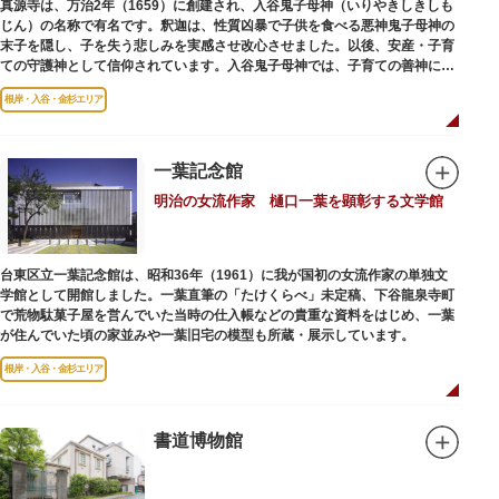
真源寺は、万治2年（1659）に創建され、入谷鬼子母神（いりやきしきしも
じん）の名称で有名です。釈迦は、性質凶暴で子供を食べる悪神鬼子母神の
末子を隠し、子を失う悲しみを実感させ改心させました。以後、安産・子育
ての守護神として信仰されています。入谷鬼子母神では、子育ての善神にな
った由来からツノのない「おに」の文字を使っています。
根岸・入谷・金杉エリア
一葉記念館
明治の女流作家 樋口一葉を顕彰する文学館
台東区立一葉記念館は、昭和36年（1961）に我が国初の女流作家の単独文
学館として開館しました。一葉直筆の「たけくらべ」未定稿、下谷龍泉寺町
で荒物駄菓子屋を営んでいた当時の仕入帳などの貴重な資料をはじめ、一葉
が住んでいた頃の家並みや一葉旧宅の模型も所蔵・展示しています。
根岸・入谷・金杉エリア
書道博物館