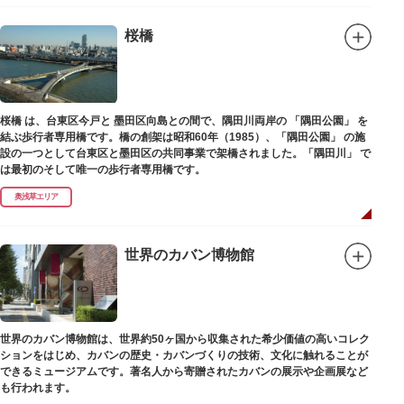
を輩出した笑いの殿堂で、昔ながらの下町文化を体感してみてください。
桜橋
桜橋 は、台東区今戸と 墨田区向島との間で、隅田川両岸の 「隅田公園」 を
結ぶ歩行者専用橋です。橋の創架は昭和60年（1985）、「隅田公園」 の施
設の一つとして台東区と墨田区の共同事業で架橋されました。「隅田川」 で
は最初のそして唯一の歩行者専用橋です。
奥浅草エリア
世界のカバン博物館
世界のカバン博物館は、世界約50ヶ国から収集された希少価値の高いコレク
ションをはじめ、カバンの歴史・カバンづくりの技術、文化に触れることが
できるミュージアムです。著名人から寄贈されたカバンの展示や企画展など
も行われます。