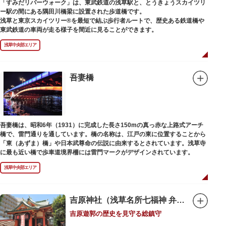
「すみだリバーウォーク」は、東武鉄道の浅草駅と、とうきょうスカイツリ
りです。
ー駅の間にある隅田川橋梁に設置された歩道橋です。
浅草と東京スカイツリー®を最短で結ぶ歩行者ルートで、歴史ある鉄道橋や
東武鉄道の車両が走る様子を間近に見ることができます。
浅草中央部エリア
吾妻橋
吾妻橋は、昭和6年（1931）に完成した長さ150mの真っ赤な上路式アーチ
橋で、雷門通りを通しています。橋の名称は、江戸の東に位置することから
「東（あずま）橋」や日本武尊命の伝説に由来するとされています。浅草寺
に最も近い橋で歩車道境界柵には雷門マークがデザインされています。
浅草中央部エリア
吉原神社（浅草名所七福神 弁財天）
吉原遊郭の歴史を見守る総鎮守