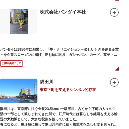
株式会社バンダイ本社
バンダイは1950年に創業し、「夢・クリエイション～楽しいときを創る企業
～を企業スローガンに掲げ、IPを軸に玩具、ガシャポン、カード、菓子・食
品・食玩、アパレル、日用雑貨など、お客さまの身近で楽しんでいただける
浅草中央部エリア
エンターテインメントをお届けしています。
隅田川
東京下町を支えるシンボル的存在
隅田川は、東京湾に注ぐ全長23.5kmの一級河川。古くから下町の人々の生
活の一部として親しまれてきた川で、江戸時代には暮らしや経済を支える輸
送の大動脈として、大きな役割を担っていました。
春になると、屋形船に乗って隅田川両岸に続く桜並木を楽しむ姿も見られ、