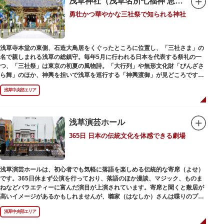
浅草神社（浅草名所七福神 恵比須）
勇壮かつ華やかな三社祭で知られる神社
浅草寺本堂の東側、石造大鳥居をくぐったところに位置し、「三社さま」の
名で親しまれる浅草の総鎮守。毎年5月に行われる日本を代表する祭礼の一
つ、「三社祭」は東京の初夏の風物詩。「大行列」や無形文化財「びんざさ
ら舞」のほか、神輿を担いで浅草を巡行する「神輿渡御」が見どころです。
町を練り歩く担ぎ手たちの威勢良い掛け声が響き渡り、浅草の町がまつり一
浅草中央部エリア
色に染まります。
6月の「夏越し（なごし）の大祓」では、茅草で作られた輪の中（茅の輪）
が設置されます。それを八の字に三回通って穢れを祓うことで疫病や災厄か
ら逃れ、福徳があると伝えられる行事です。
浅草演芸ホール
365日 日本の伝統文化を体感できる劇場
本殿には浅草寺のご本尊である聖観世音菩薩像を見つけた漁師の兄弟ととも
に、尊像として奉安した郷土の文化人、土師真中知（はじのなかとも）の3
人が祀られています。江戸時代に徳川家光が寄進した社殿は本殿・幣殿と拝
殿の間が渡り廊下で繋がる建築様式。国の重要文化財に指定されています。
浅草演芸ホールは、初心者でも気軽に落語を楽しめる伝統的な寄席（よせ）
また、浅草名所七福神のひとつとしても知られ、恵比須像が祀られていま
です。365日休まず公演を行っており、落語のほか漫談、マジック、ものま
す。
ねなどバラエティーに富んだ演目が上演されています。寄席と聞くと敷居が
高いイメージがあるかもしれませんが、囃家（はなしか）さんは喋りのプ
ロ。すぐに巧みな話芸に引き込まれ、予備知識が無くても楽しめます。
浅草中央部エリア
ホール内で飲食できるのも魅力のひとつ。売店でお弁当やお菓子を買ってゆ
っくり番組を楽しんではいかがでしょう。数々の著名な落語家やお笑い芸人