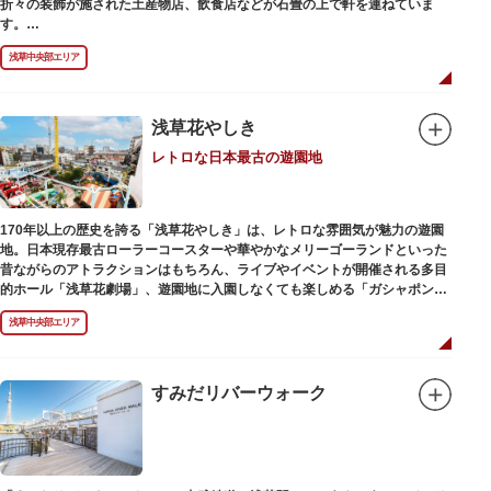
折々の装飾が施された土産物店、飲食店などが石畳の上で軒を連ねていま
す。
人形焼や手焼きせんべいをはじめ、団子や揚げまんじゅう、雷おこしなどの
浅草中央部エリア
銘菓、和傘や扇子など伝統工芸品も並び、歩いているだけで浅草らしさを感
じる場所です。江戸文化を感じる粋な商品の数々は、海外からの観光客にも
人気。商品が作られる様子がわかる実演販売の店もあり、焼き立て、作り立
ての味を堪能できるのも魅力。下町っ子の威勢の良い売り声が飛び交うな
浅草花やしき
か、お気に入りのお土産探しをお楽しみください。
レトロな日本最古の遊園地
170年以上の歴史を誇る「浅草花やしき」は、レトロな雰囲気が魅力の遊園
地。日本現存最古ローラーコースターや華やかなメリーゴーランドといった
昔ながらのアトラクションはもちろん、ライブやイベントが開催される多目
的ホール「浅草花劇場」、遊園地に入園しなくても楽しめる「ガシャポンの
デパート浅草花やしき店」も併設され、さまざまな娯楽を楽しめる浅草の
浅草中央部エリア
「遊びの場」として親しまれています。
浅草花やしきは、江戸時代末期の1853年に造園師・森田六三郎により、牡丹
と菊細工を主とした花園（かえん）として誕生しました。明治時代に入ると
すみだリバーウォーク
遊戯施設が置かれ、珍鳥や猛獣、見世物の展示などでも評判に。全国有数の
動物園としても知られるようになりました。戦後は遊園地として再開し、温
かさと懐かしさを併せ持つレトロなアトラクションや雰囲気で人気のスポッ
トとなっています。幼児（0歳～4歳）は入園とのりもの料が無料で、年齢や
身長制限の無いアトラクションもあり、子どもの遊園地デビューにもぴった