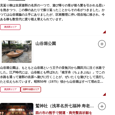
見返り柳は吉原遊郭の名所の一つで、遊び帰りの客が後ろ髪を引かれる思い
を抱きつつ、この柳のあたりで振り返ったことからその名がつきました。か
つては山谷堀脇の土手にありましたが、区画整理に伴い現在地に移され、今
ある柳も数世代に渡り植え替えられています。
奥浅草エリア
山谷堀公園
山谷堀公園は、もともと山谷堀という王子の音無川から隅田川に注ぐ水路で
した。江戸時代には、山谷船とも呼ばれた「猪牙舟（ちょきぶね）」でこの
水路を通って遊郭の吉原へ遊びに行くことが、ぜいたくな遊びとして流行し
たと伝えられています。昭和50年（1975）頃から山谷堀はすべて埋め立て
られて暗渠となり、細長い公園として生まれ変わりました。山谷堀公園に
奥浅草エリア
浅草中央部エリア
は、猪牙舟についての説明板も設置されています。
鷲神社（浅草名所七福神 寿老人）
酉の市の熊手で開運・商売繫昌祈願を