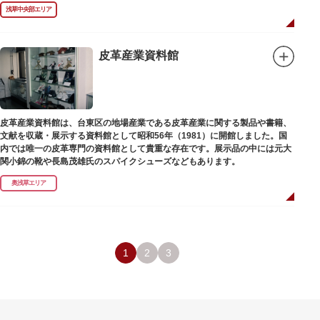
禄2年（1226）頃の作と伝わっています。また、梵鐘は寛永7年（1630）以
浅草中央部エリア
後のものと推定され、都内に現存する梵鐘の中では有数の風格を誇り、毎年
大晦日に除夜の鐘で一般開放します。（要予約）
皮革産業資料館
皮革産業資料館は、台東区の地場産業である皮革産業に関する製品や書籍、
文献を収蔵・展示する資料館として昭和56年（1981）に開館しました。国
内では唯一の皮革専門の資料館として貴重な存在です。展示品の中には元大
関小錦の靴や長島茂雄氏のスパイクシューズなどもあります。
奥浅草エリア
1
2
3