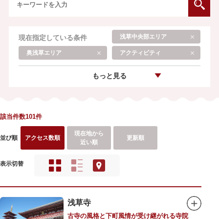
浅草中央部エリア
現在指定している条件
奥浅草エリア
アクティビティ
もっと見る
該当件数101件
現在地から
並び順
アクセス数順
更新順
近い順
表示切替
浅草寺
古寺の風格と下町風情が受け継がれる寺院