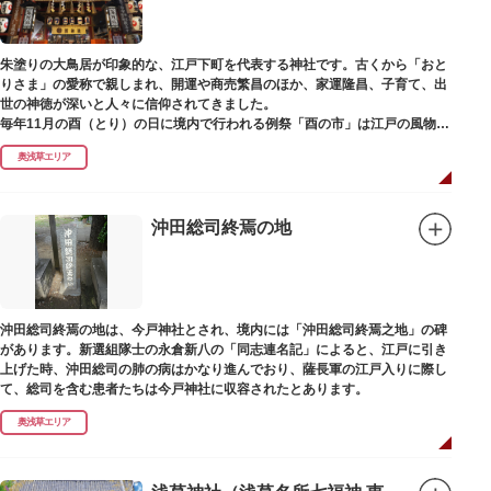
朱塗りの大鳥居が印象的な、江戸下町を代表する神社です。古くから「おと
りさま」の愛称で親しまれ、開運や商売繁昌のほか、家運隆昌、子育て、出
世の神徳が深いと人々に信仰されてきました。
毎年11月の酉（とり）の日に境内で行われる例祭「酉の市」は江戸の風物詩
として有名。福をかきこむと言われる熊手をはじめ八ツ頭芋、お多福の面な
奥浅草エリア
ど、色とりどりの縁起物を買い求める人たちで賑わいます。樋口一葉の代表
作『たけくらべ』や他の文学作品にもこの酉の市が数多く登場することか
ら、いかに地域に根付いた催し物だったかが伺い知れます。
沖田総司終焉の地
なでる場所によって異なるご利益を授かるといわれる「なでおかめ」も人
気。ふっくらとした優しい顔立ちのおかめは「お多福」とも言われ、福が多
く幸せを招く女性の象徴という事から長年親しまれる縁起物です。
ご祭神としては天日鷲命（あめのひわしのみこと）と日本武尊（やまとたけ
沖田総司終焉の地は、今戸神社とされ、境内には「沖田総司終焉之地」の碑
るのみこと）の他、浅草名所七福神のひとつとしても知られ、寿老人が祀ら
があります。新選組隊士の永倉新八の「同志連名記」によると、江戸に引き
れています。
上げた時、沖田総司の肺の病はかなり進んでおり、薩長軍の江戸入りに際し
て、総司を含む患者たちは今戸神社に収容されたとあります。
奥浅草エリア