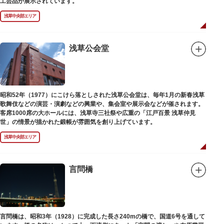
工芸品が展示されています。
浅草中央部エリア
浅草公会堂
昭和52年（1977）にこけら落としされた浅草公会堂は、毎年1月の新春浅草
歌舞伎などの演芸・演劇などの興業や、集会室や展示会などが催されます。
客席1000席の大ホールには、浅草寺三社祭や広重の「江戸百景 浅草仲見
世」の情景が描かれた鍛帳が雰囲気を創り上げています。
浅草中央部エリア
言問橋
言問橋は、昭和3年（1928）に完成した長さ240mの橋で、国道6号を通して