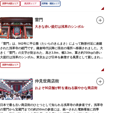
東京スカイツリーとのコラボレーションも、まさに絵になる光景です。ま
浅草中央部エリア
奥浅草エリア
浅草橋・蔵前エリア
た、毎年7月の最終土曜日に開催される「隅田川花火大会」は、東京の夏の
風物詩になっており、こちらも多くの見物客でにぎわいます。
川沿いには「隅田川テラス」と呼ばれる遊歩道も整備されています。心地よ
雷門
い風に吹かれながら、緑化が施された遊歩道で散歩やジョギングを楽しんだ
大きな赤い提灯は浅草のシンボル
後は、オープンカフェでほっと一息つくのもおすすめです。
隅田川にかかる橋々も、それぞれ特徴的な形をしていて見応えは抜群。せっ
かくなら水上バスに乗船して、優雅に観察してみてはいかがでしょうか。
「雷門」は、942年に平公雅（たいらのきんまさ）によって駒形付近に創建
された浅草寺の総門です。鎌倉時代以降に現在の場所へ移築されました。大
きく「雷門」の文字が刻まれた、高さ3.9m、幅3.3m、重さ約700kgの赤い
大提灯は浅草のシンボル。東京および日本を象徴する風景として親しまれ、
フォトスポットとしても国内外の観光客を魅了し続けています。
浅草中央部エリア
提灯の底部に施された見事な龍の彫刻や、門の北側（風神雷神の背後）に安
置されている浅草寺の護法善神「天龍像」と「金龍像」も見どころ。正式名
称の「風雷神門」は、門の左右に立つ2体の彫像、風神像と雷神像に由来し
ます。日没から23時頃までは雷門や浅草寺がライトアップされ、昼間とは違
仲見世商店街
った荘厳な雰囲気に包まれます。
およそ90店舗が軒を連ねる賑やかな商店街
何度も焼失と再建を繰り返し、現在の雷門は1960年に松下電器産業（現パナ
ソニック）の松下幸之助氏の寄進により再建されたものです。
日本で最も古い商店街のひとつとして知られる浅草寺の表参道です。浅草寺
の雷門から宝蔵門までの約250mの参道には、統一された電飾看板に四季