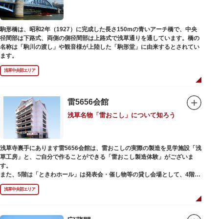
駒形橋は、昭和2年（1927）に完成した長さ150mの青いアーチ橋で、中央
径間部は下路式、両側の側径間部は上路式で浅草通りを通しています。橋の
名称は「駒川の渡し」や観音様が上陸した「駒形堂」に由来するとされてい
ます。
浅草中央部エリア
雷5656会館
浅草名物「雷おこし」について知ろう
浅草寺裏手にあります雷5656会館は、雷おこしの実際の製造を見学施設「浅
草工房」と、ご自分で作ることができる「雷おこし製造体験」がございま
す。
また、5階は「ときわホール」は発表会・催し物等の貸し会場として、4階は
打合せなどでご利用いただける「貸しスペース」がございます。
浅草中央部エリア