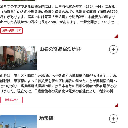
浅草寺の本坊である伝法院内には、江戸時代寛永年間（1624～44）に近江
（滋賀県）の大名小堀遠州の作庭と伝えられている廻遊式庭園（面積約3700
坪）があります。庭園内には茶室「天佑庵」や明治2年に本堂後方の塚より
出土した古墳時代の石棺（長さ2.5m）があります。一般公開はしていません
が、不定期で特別公開されることがあります。
浅草中央部エリア
山谷の簡易宿泊所群
山谷は、荒川区と隣接した地域にあり数多くの簡易宿泊所があります。これ
は戦後、東京都によって被災者を仮の宿泊施設に集めたことが簡易宿泊所へ
とつながり、高度経済成長期の頃には日本有数の日雇労働者の滞在場所とな
りました。現在では、日雇労働者の高齢化や景気の低迷により、従来の労働
者に代わって、外国人の利用が増えています。
奥浅草エリア
駒形橋