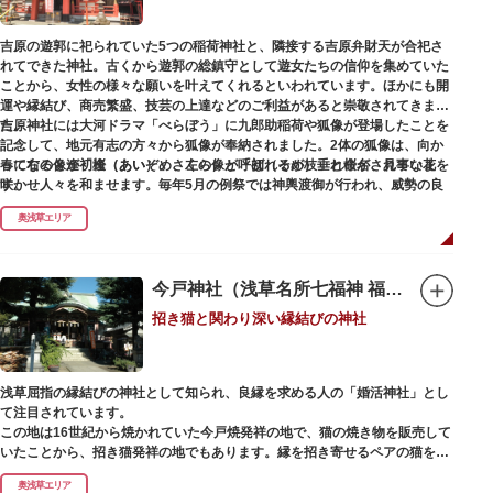
吉原の遊郭に祀られていた5つの稲荷神社と、隣接する吉原弁財天が合祀さ
れてできた神社。古くから遊郭の総鎮守として遊女たちの信仰を集めていた
ことから、女性の様々な願いを叶えてくれるといわれています。ほかにも開
運や縁結び、商売繁盛、技芸の上達などのご利益があると崇敬されてきまし
た。
吉原神社には大河ドラマ「べらぼう」に九郎助稲荷や狐像が登場したことを
記念して、地元有志の方々から狐像が奉納されました。2体の狐像は、向か
春になると逢初桜（あいぞめさくら）と呼ばれるが枝垂れ桜が、見事な花を
って右の像が「逢（あい）」、左の像が「初（そめ）」と命名されていま
咲かせ人々を和ませます。毎年5月の例祭では神輿渡御が行われ、威勢の良
す。
い掛け声とともに各町は活気にあふれます。
奥浅草エリア
吉原弁財天は浅草名所七福神の一社・弁財天にあたり、七福神に関する授与
も年間を通して行われています。
今戸神社（浅草名所七福神 福禄寿）
招き猫と関わり深い縁結びの神社
浅草屈指の縁結びの神社として知られ、良縁を求める人の「婚活神社」とし
て注目されています。
この地は16世紀から焼かれていた今戸焼発祥の地で、猫の焼き物を販売して
いたことから、招き猫発祥の地でもあります。縁を招き寄せるペアの猫をモ
チーフにした絵馬や御朱印帳も人気です。
奥浅草エリア