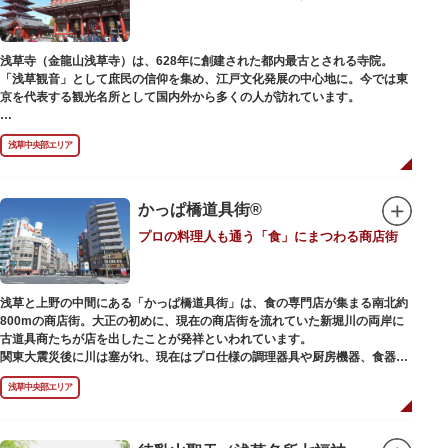
浅草寺（金龍山浅草寺）は、628年に創建された都内最古とされる寺院。
「浅草観音」として庶民の信仰を集め、江戸文化発展の中心地に。今では東
京を代表する観光名所として国内外から多くの人が訪れています。
浅草の象徴とも言える「雷門（風雷神門）」は、高さ3.9mの大提灯と風神雷
浅草中央部エリア
神像が安置された浅草寺の総門。本堂前には2体の仁王尊像が並ぶ山門「宝
蔵門」が建ち、参拝客を堂々と迎えてくれます。本堂前には、邪気を払うご
利益があるといわれる常香炉（じょうこうろ）が鎮座。参拝前に煙を浴びて
身を清めましょう。「観音堂」とも呼ばれる本堂にはご本尊の聖観世音菩薩
かっぱ橋道具街®
が祀られており、毎日定時に法要が執り行われています。
プロの料理人も通う「食」にまつわる商店街
境内の歴史ある建造物も必見です。ひと際目立つ五重塔、国指定重要文化財
の二天門、浅草名所七福神のひとつ・大黒天が祀られた影向堂（ようごうど
う）など、悠久の時に思いを馳せて見学をお楽しみください。
浅草と上野の中間にある「かっぱ橋道具街」は、食の専門店が集まる南北約
日没後はライトアップされ、朱塗りの建物がより一層鮮やかに浮かび上がり
800mの商店街。大正の初めに、現在の商店街を流れていた新堀川の両岸に
ます。昼間は約90店舗が軒を連ねる仲見世のお店も閉まり、シャッターに描
古道具商たちが店を出したことが発祥といわれています。
かれた「浅草絵巻」を楽しめるのも夜の醍醐味。撮影スポットやデートスポ
関東大震災後に川は塞がれ、現在はプロ仕様の調理器具や厨房機器、食器、
ットにもおすすめです。昼間と比べて人が少なくゆっくり巡れるので、足を
包材、調理衣装など「食」にまつわる約170軒の専門店が集まる個性的な専
運んでみてはいかがでしょうか。
浅草中央部エリア
門商店街として賑わいを見せています。もちろん、ほとんどのお店が小売に
も対応。家庭の調理用具を購入したい人や観光客にもおすすめです。食品サ
ンプル作り体験ができるお店もありますよ。