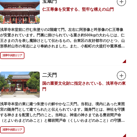
宝蔵門
仁王尊像を安置する、堅牢な構えの山門
浅草寺本堂前に佇む朱塗りの2階建て門。左右に阿形像と吽形像の仁王尊像
が安置されています。門裏に掛けられている重さ約500kgの大わらじは、仁
王さまの力を表し魔除けとして伝わるもの。台東区の友好都市のひとつ、山
形県村山市の有志により奉納されました。また、小船町の大提灯や重厚感あ
ふれる吊灯篭も存在感を放ち、参拝客を迎えてくれます。
浅草中央部エリア
宝蔵門は、平安時代、武蔵守に任命された平公雅（たいらのきみまさ）によ
り、祈願成就の御礼として942年に建立されました。数度の火災を経て、現
在の門は1964年にホテルニューオオタニ創始者・大谷米太郎の寄進により本
二天門
瓦葺きで再建された（2007年チタン瓦に葺き替え）楼門です。上層部には仏
国の重要文化財に指定されている、浅草寺の東
教の経典である『元版⼀切経（げんばんいっさいきょう）』や寺宝が収蔵さ
門
れています。
浅草寺本堂の東に建つ朱塗りの鮮やかな二天門。当初は、境内にあった東照
宮の随身門として建てられたと伝えられています。随身門とは、神社を守護
する神さまを配置した門のこと。当時は、神道の神さまである豊岩間戸命
（とよいわまどのみこと）と櫛岩間戸命（くしいわまどのみこと）の守護神
像が左右に祀られていました。
浅草中央部エリア
しかし、1868年（明治元年）に明治政府が発令した神仏分離令により、仏教