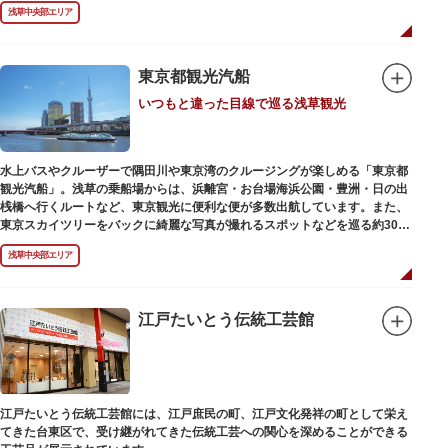
浅草中央部エリア
東京都観光汽船
いつもと違った目線で巡る浅草観光
水上バスやクルーザーで隅田川や東京湾のクルージングが楽しめる「東京都
観光汽船」。浅草の乗船場からは、浜離宮・お台場海浜公園・豊洲・日の出
桟橋へ行くルートなど、東京観光に便利な便が多数出航しています。また、
東京スカイツリーをバックに綺麗な写真が撮れるスポットなどを巡る約30分
の「浅草周遊コース」も。初日の出やお花見、隅田川花火大会、クリスマス
浅草中央部エリア
などのイベント時は、いつもと違う目線から東京の景色を堪能できるイベン
トクルーズも企画されています。
漫画・アニメ界の巨匠、松本零士氏が宇宙船をイメージしてデザインした船
や、約300人が乗船可能なアメリカンな大型船など多種多様な船体も魅力。
江戸たいとう伝統工芸館
目的や人数にあわせてコースや時間帯を選べるチャータークルーズも行われ
ています。
江戸たいとう伝統工芸館には、江戸庶民の町、江戸文化発祥の町として栄え
てきた台東区で、受け継がれてきた伝統工芸への関心を深めることができる