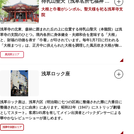
待乳山聖天（浅草名所七福神 毘沙門天）
毎年、道具の日である10月9日前後に開催される「かっぱ橋道具まつり」で
大根と巾着がシンボル。聖天様を祀る浅草寺支
は、各店舗がおすすめ商品や掘り出しものを販売。また、年ごとに異なる
院
様々な催しものも行われます。
浅草寺の北東、森林に囲まれた丘の上に位置する待乳山聖天（本龍院）は浅
草寺の支院のひとつ。境内各所に身体健全・夫婦和合を意味する「大根」
と、財福の功徳を表す「巾着」が印されています。毎年1月7日に行われる
「大根まつり」は、正月中に供えられた大根を調理した風呂吹き大根が御神
酒とともに参拝者に振る舞われるイベント。聖天様のお下がりの大根をいた
奥浅草エリア
だくことで、心身健康のご利益があるそうです。
毎朝本堂で執り行われている「浴油祈祷（よくゆきとう）」は、聖天様を供
養する最高の祈祷法。心願成就の力があると考えられており、依頼すると7
浅草ロック座
日間毎朝祈祷していただけます。また、浅草名所七福神のひとつとしても知
られ、毘沙門天が祀られています。
浅草ロック座は、浅草六区（明治期に七つの区画に整備された際に六番目に
整備されたことに由来）にあります。昭和22年（1947）にストリップ劇場
としてスタート。客席145席を有してメイン出演者とバックダンサーによる
華やかなレビューショーが楽しめます。
浅草中央部エリア