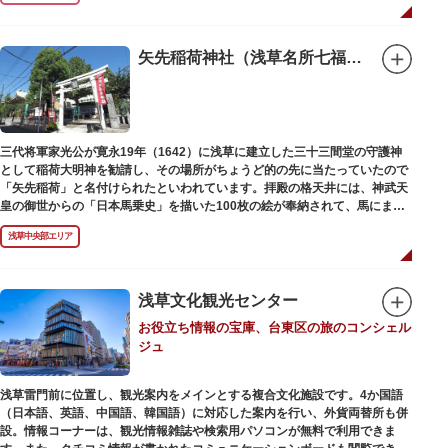
1063（康平6）年、時の奥羽鎮守府源頼朝・義家父子が祈願し鎌倉の鶴ヶ丘
と浅草今戸とに京都の石清水八幡を勧請して創建されました。境内には、幕
末に活躍した新選組沖田総司の終焉の地の碑も佇んでいます。また、浅草名
矢先稲荷神社（浅草名所七福神 福禄寿）
所七福神の福禄寿が祀られており、七福神詣りの参拝客でも賑わうスポット
です。
三代将軍家光公が寛永19年（1642）に浅草に建立した三十三間堂の守護神
として稲荷大明神を勧請し、その場所がちょうど的の先に当たっていたので
「矢先稲荷」と名付けられたといわれています。拝殿の格天井には、神武天
皇の御世からの「日本馬乗史」を描いた100枚の絵が奉納されて、馬にまつ
わる歴史が一目瞭然に理解できます。
浅草中央部エリア
浅草文化観光センター
お役立ち情報の宝庫、台東区の旅のコンシェル
ジュ
浅草雷門前に位置し、観光案内をメインとする複合文化施設です。4か国語
（日本語、英語、中国語、韓国語）に対応した案内を行い、外貨両替所も併
設。情報コーナーは、観光情報雑誌や検索用パソコンが無料で利用できま