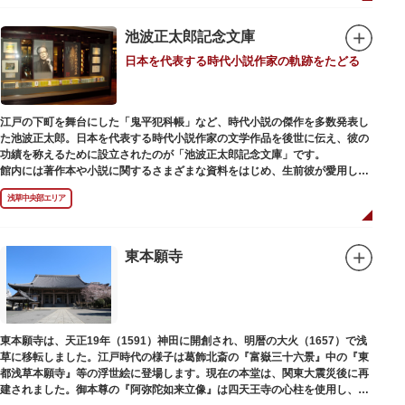
寺院である浅草寺には、この2柱の神さまの像を祀ることができなくなりま
した。そこで、浅草寺はこの2柱の像を浅草神社に遷座し、代わりに鎌倉の
鶴岡八幡宮にあった仏教の守護神である広目天（こうもくてん）と持国天
池波正太郎記念文庫
（じこくてん）の像を二天門に安置。これに伴い、正式名称が随身門から二
日本を代表する時代小説作家の軌跡をたどる
天門に変更されました。
その後、第二次世界大戦により2柱の像は焼失。現在は、上野の寛永寺（か
んえいじ）の四代将軍徳川家綱霊廟にあった持国天と増長天（ぞうちょうて
ん）の像が祀られています。持国天と増長天は、四天王と呼ばれる仏さまと
江戸の下町を舞台にした「鬼平犯科帳」など、時代小説の傑作を多数発表し
して知られていますが、四天王は仏教の守護神であることから武装した姿。
た池波正太郎。日本を代表する時代小説作家の文学作品を後世に伝え、彼の
どちらも、鎌倉時代以降に流行した複数の木材を組み合わせる技法「寄木
功績を称えるために設立されたのが「池波正太郎記念文庫」です。
造」により造られています。
館内には著作本や小説に関するさまざまな資料をはじめ、生前彼が愛用して
いた万年筆やパイプ、帽子などが展示されています。書斎も復元されてお
浅草中央部エリア
り、池波正太郎をより身近に感じられるスポットです。また「池波グッズ」
とよばれる、作品の舞台を紹介した古地図やポストカード、扇子など様々な
グッズも必見。池波ファンにはたまらない空間となっています。
東本願寺
東本願寺は、天正19年（1591）神田に開創され、明暦の大火（1657）で浅
草に移転しました。江戸時代の様子は葛飾北斎の『富嶽三十六景』中の『東
都浅草本願寺』等の浮世絵に登場します。現在の本堂は、関東大震災後に再
建されました。御本尊の『阿弥陀如来立像』は四天王寺の心柱を使用し、嘉