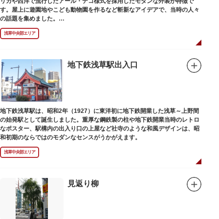
リカや西洋で流行したアール・デコ様式を採用したモダンな外装が特徴で
す。屋上に遊園地やこども動物園を作るなど斬新なアイデアで、当時の人々
の話題を集めました。
現在は、B1階から地上3階までが松屋浅草の売り場。2012年のリニューアル
浅草中央部エリア
で建設当時のシンボル・大時計も復活し、昭和の面影を残す百貨店は今でも
人々に親しまれています。地上1階は 浅草らしい下町銘菓をはじめ、全国か
らセレクトされた銘菓が並ぶ「浅草すいーつ小町」。東武線「浅草駅」直結
なので、お土産購入にも便利です。
地下鉄浅草駅出入口
地下鉄浅草駅は、昭和2年（1927）に東洋初に地下鉄開業した浅草～上野間
の始発駅として誕生しました。重厚な鋼鉄製の柱や地下鉄開業当時のレトロ
なポスター、駅構内の出入り口の上屋など社寺のような和風デザインは、昭
和初期のならではのモダンなセンスがうかがえます。
浅草中央部エリア
見返り柳