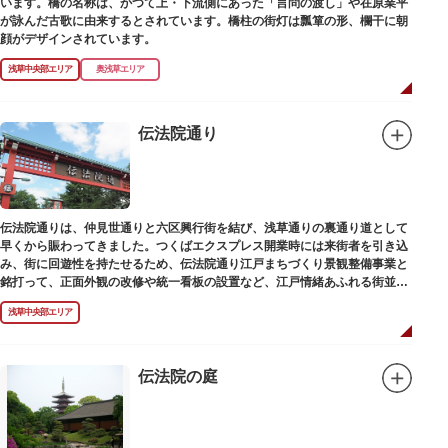
います。橋の名称は、かつて上・下流側にあった「言問の渡し」や在原業平
が詠んだ古歌に由来するとされています。橋柱の街灯は瓢箪の形、欄干に朝
顔がデザインされています。
浅草中央部エリア
奥浅草エリア
伝法院通り
伝法院通りは、仲見世通りと六区興行街を結び、浅草通りの裏通り道として
早くから賑わってきました。つくばエクスプレス開業時には来街者を引き込
み、街に回遊性を持たせるため、伝法院通り江戸まちづくり景観整備事業と
銘打って、正面外観の改修や統一看板の設置など、江戸情緒あふれる街並み
を再現する景観整備を進めてきました。
浅草中央部エリア
伝法院の庭