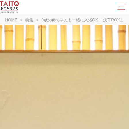
HOME
特集
0歳の赤ちゃんも一緒に入浴OK！ 浅草ROXま