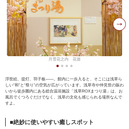
月雪花之内 花遊
浮世絵、提灯、羽子板——。館内に一歩入ると、そこには浅草ら
しい“和”と“祭り”の空気が広がっています。浅草寺や仲見世の賑わ
いから徒歩圏内にある総合温浴施設「浅草ROXまつり湯」は、お
風呂でくつろぐだけでなく、浅草の文化も感じられる場所なんで
すよ。
■絶妙に使いやすい癒しスポット