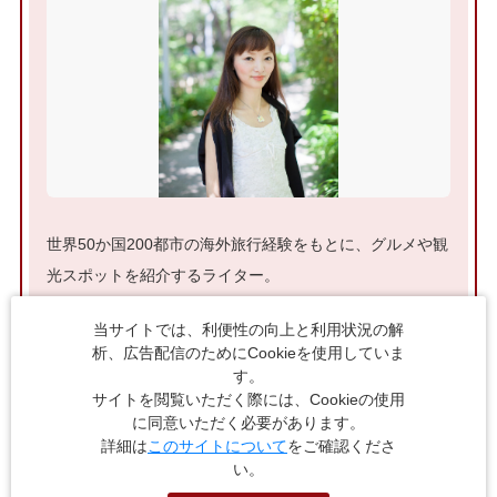
世界50か国200都市の海外旅行経験をもとに、グルメや観
光スポットを紹介するライター。
公式ブログ「遊んでばかりのスナフキン」が人気。ハマり
当サイトでは、利便性の向上と利用状況の解
やすい性格で「成城石井マニア」「ポチャッコのガチオ
析、広告配信のためにCookieを使用していま
タ」としても知られる。
す。
サイトを閲覧いただく際には、Cookieの使用
に同意いただく必要があります。
詳細は
このサイトについて
をご確認くださ
い。