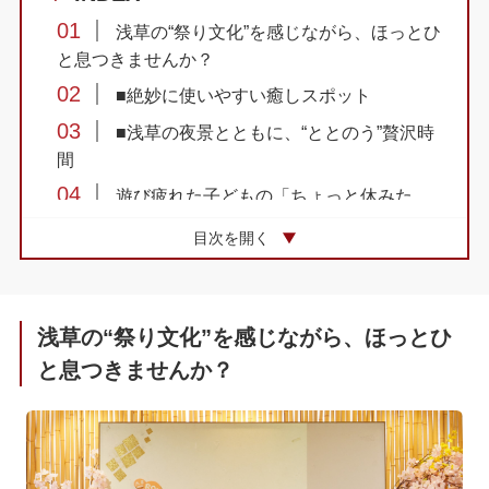
01
浅草の“祭り文化”を感じながら、ほっとひ
と息つきませんか？
02
■絶妙に使いやすい癒しスポット
03
■浅草の夜景とともに、“ととのう”贅沢時
間
04
遊び疲れた子どもの「ちょっと休みた
い」を叶える場所
目次を開く
05
■子ども用のかわいい甚平
06
■家族連れへの配慮がある快適な空間
07
まつり湯へ立ち寄る、私なりのご褒美タ
浅草の“祭り文化”を感じながら、ほっとひ
イム
と息つきませんか？
08
■クーポンやサービスを活用して、お得に
まつり湯へ
09
観光も休憩もここで完結。いつもあたた
かいまつり湯