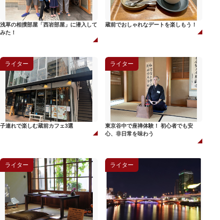
浅草の相撲部屋「西岩部屋」に潜入して
蔵前でおしゃれなデートを楽しもう！
みた！
ライター
ライター
子連れで楽しむ蔵前カフェ3選
東京谷中で座禅体験！ 初心者でも安
心、非日常を味わう
ライター
ライター