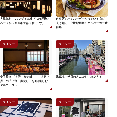
入場無料！ バンダイ本社ビルの展示ス
台東区のハンバーガーがうまい！ 知る
ペースがトキメキであふれていた
人ぞ知る、上野駅周辺のハンバーガー店
特集
ライター
ライター
女子旅in 「上野・御徒町」 ～人気上
浅草橋で半日おさんぽしてみよう！
昇中の「上野・御徒町」を1日楽しむモ
デルコース～
ライター
ライター