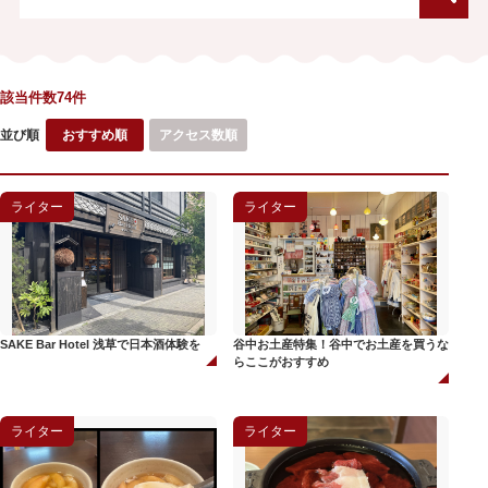
該当件数74件
並び順
おすすめ順
アクセス数順
ライター
ライター
SAKE Bar Hotel 浅草で日本酒体験を
谷中お土産特集！谷中でお土産を買うな
らここがおすすめ
ライター
ライター