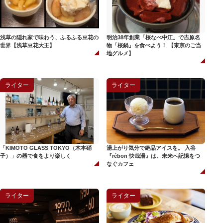
浅草の隠れ家で味わう、ふるふる豆花の
明治38年創業「桜なべ中江」で吉原名
世界【浅草豆花大王】
物「桜鍋」を食べよう！ 【東京のご当
地グルメ】
ライター
ライター
「KIMOTO GLASS TOKYO（木本硝
湯上がり気分で絶品アイスを。 入谷
子）」の器で食をより楽しく
『rébon 快哉湯』は、未来へ記憶をつ
なぐカフェ
ライター
ライター