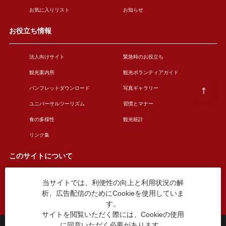
お気に入りリスト
お知らせ
お役立ち情報
法人向けサイト
緊急時のお役立ち
観光案内所
観光ボランティアガイド
パンフレットダウンロード
写真ギャラリー
ユニバーサルツーリズム
習慣とマナー
食の多様性
観光統計
リンク集
このサイトについて
当サイトでは、利便性の向上と利用状況の解
このサイトについて
広告掲載について
析、広告配信のためにCookieを使用していま
お問い合わせ
す。
サイトを閲覧いただく際には、Cookieの使用
に同意いただく必要があります。
台東区役所観光課