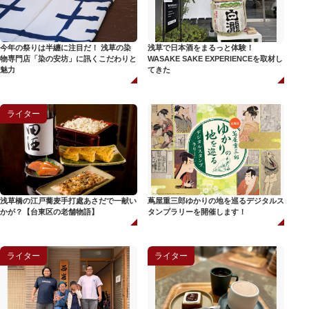
今年の祭りは半纏に注目だ！ 浅草の染
浅草で日本酒をまるっと体験！
物専門店「染の安坊」に訊くこだわりと
WASAKE SAKE EXPERIENCEを取材し
魅力
てきた
ライター
浅草橋の江戸蕎麦手打處あさだで一献い
蔦屋重三郎ゆかりの地を巡るデジタルス
かが？【台東区の老舗物語】
タンプラリーを開催します！
ライター
ライター