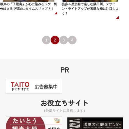
根岸の「子規庵」が心に染みるワケ 気
徒歩＆屋形船で楽しむ隅田川、デザイ
分はまるで明治にタイムスリップ？！
ン・ライトアップが素敵な橋に注目しよ
う！
1
2
3
4
PR
お役立ちサイト
（外部サイトに遷移します）