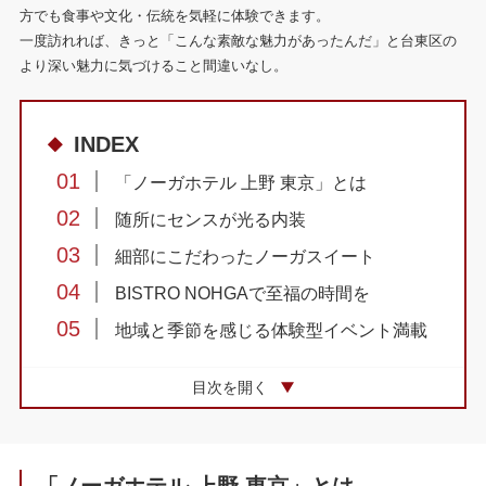
方でも食事や文化・伝統を気軽に体験できます。
一度訪れれば、きっと「こんな素敵な魅力があったんだ」と台東区の
より深い魅力に気づけること間違いなし。
INDEX
01
「ノーガホテル 上野 東京」とは
02
随所にセンスが光る内装
03
細部にこだわったノーガスイート
04
BISTRO NOHGAで至福の時間を
05
地域と季節を感じる体験型イベント満載
06
キーワードは「地域との連携」
目次を開く
07
ノーガホテル 上野 東京 基本情報
08
各種SNSはこちら
09
ホテルMAP