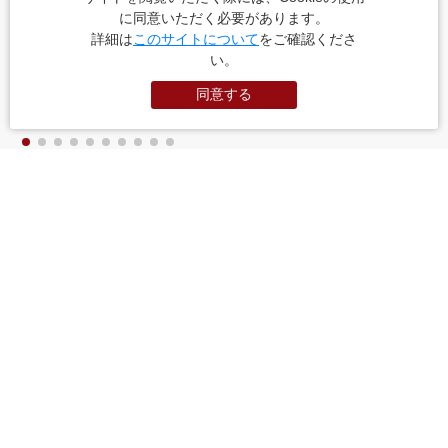
に同意いただく必要があります。
詳細は
このサイトについて
をご確認くださ
い。
同意する
美術館・博物館に動物園 アメ横でも有名な「上野・御徒町」
PR
お役立ちサイト
（外部サイトに遷移します）