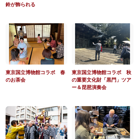
鈴が飾られる
東京国立博物館コラボ 春
東京国立博物館コラボ 秋
のお茶会
の重要文化財「黒門」ツア
ー＆琵琶演奏会