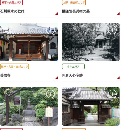
浅草中央部エリア
上野・御徒町エリア
石川啄木の歌碑
幡随院長兵衛の墓
根岸・入谷・金杉エリア
谷中エリア
英信寺
岡倉天心宅跡