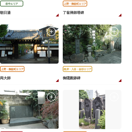
谷中エリア
上野・御徒町エリア
朝日湯
了翁禅師塔碑
上野・御徒町エリア
根岸・入谷・金杉エリア
両大師
御隠殿跡碑