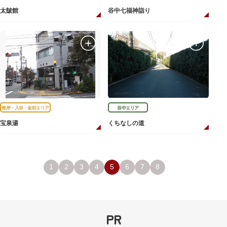
太皷館
谷中七福神詣り
根岸・入谷・金杉エリア
谷中エリア
宝泉湯
くちなしの道
1
2
3
4
5
6
7
8
PR