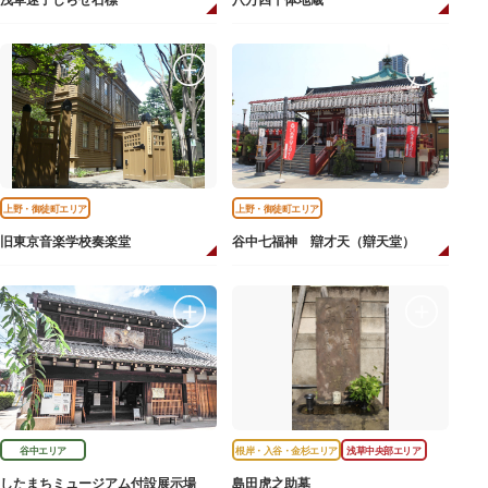
浅草迷子しらせ石標
八万四千体地蔵
上野・御徒町エリア
上野・御徒町エリア
旧東京音楽学校奏楽堂
谷中七福神 辯才天（辯天堂）
谷中エリア
根岸・入谷・金杉エリア
浅草中央部エリア
したまちミュージアム付設展示場
島田虎之助墓