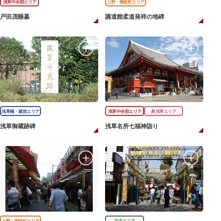
浅草中央部エリア
上野・御徒町エリア
戸田茂睡墓
講道館柔道発祥の地碑
浅草橋・蔵前エリア
浅草中央部エリア
奥浅草エリア
浅草御蔵跡碑
浅草名所七福神詣り
上野・御徒町エリア
谷中エリア