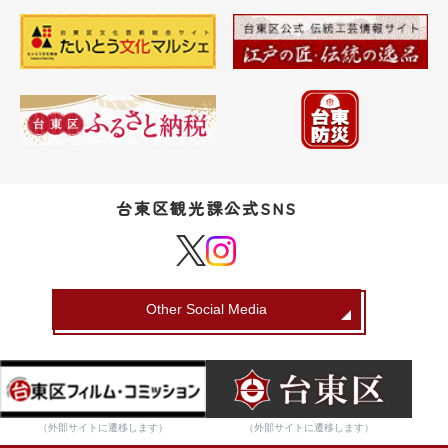
台東区観光課公式SNS
Other Social Media
（外部サイトに遷移します）
（外部サイトに遷移します）