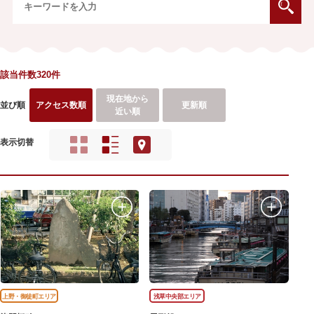
該当件数320件
現在地から
並び順
アクセス数順
更新順
近い順
表示切替
上野・御徒町エリア
浅草中央部エリア