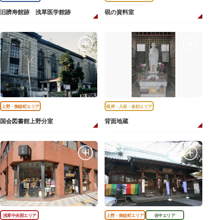
旧躋寿館跡 浅草医学館跡
硯の資料室
上野・御徒町エリア
根岸・入谷・金杉エリア
国会図書館上野分室
背面地蔵
浅草中央部エリア
上野・御徒町エリア
谷中エリア