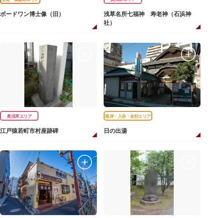
ボードワン博士像（旧）
浅草名所七福神 寿老神（石浜神
社）
奥浅草エリア
根岸・入谷・金杉エリア
江戸猿若町市村座跡碑
日の出湯