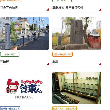
ゴルフ商品街
笠森お仙･鈴木春信の碑
谷中エリア
上野・御徒町エリア
三崎坂
鳥塚
浅草橋・蔵前エリア
根岸・入谷・金杉エリア