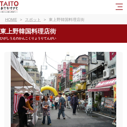
HOME
スポット
東上野韓国料理店街
東上野韓国料理店街
ひがしうえのかんこくりょうりてんがい