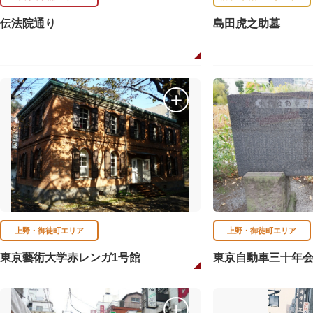
伝法院通り
島田虎之助墓
上野・御徒町エリア
上野・御徒町エリア
東京藝術大学赤レンガ1号館
東京自動車三十年