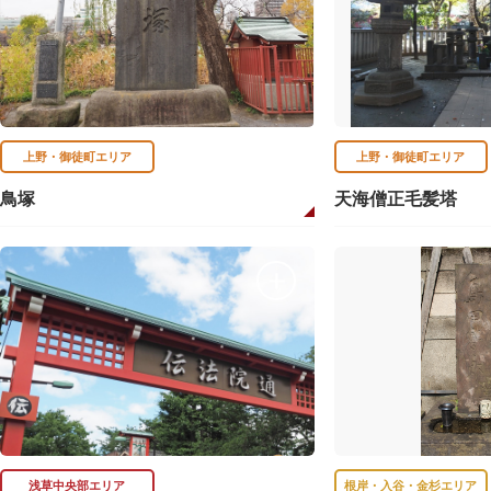
上野・御徒町エリア
上野・御徒町エリア
鳥塚
天海僧正毛髪塔
浅草中央部エリア
根岸・入谷・金杉エリア