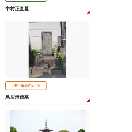
中村正直墓
上野・御徒町エリア
鳥居清信墓