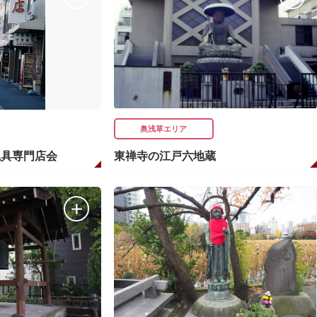
奥浅草エリア
仏具専門店会
東禅寺の江戸六地蔵