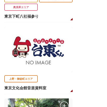
奥浅草エリア
東京下町八社福参り
上野・御徒町エリア
東京文化会館音楽資料室