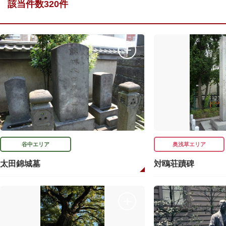
該当件数320件
谷中エリア
奥浅草エリア
太田錦城墓
対鴎荘蹟碑