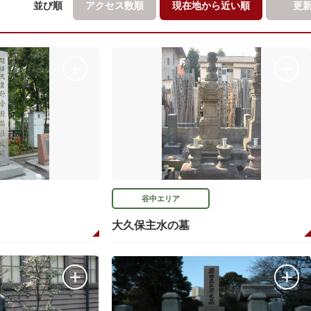
並び順
アクセス数順
現在地から
近い順
更
谷中エリア
大久保主水の墓