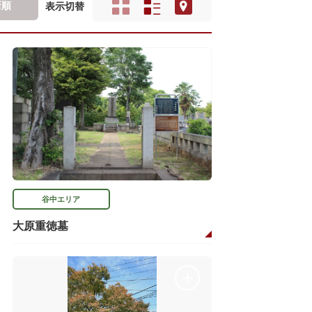
新順
表示切替
谷中エリア
大原重徳墓