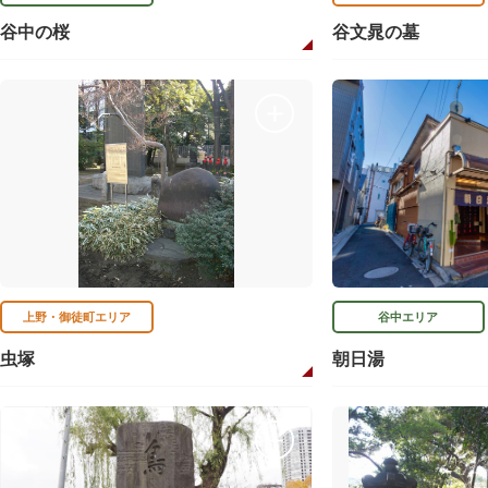
谷中の桜
谷文晁の墓
上野・御徒町エリア
谷中エリア
虫塚
朝日湯