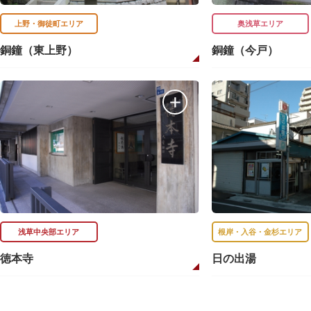
上野・御徒町エリア
奥浅草エリア
銅鐘（東上野）
銅鐘（今戸）
浅草中央部エリア
根岸・入谷・金杉エリア
徳本寺
日の出湯