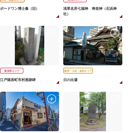
ボードワン博士像（旧）
浅草名所七福神 寿老神（石浜神
社）
奥浅草エリア
根岸・入谷・金杉エリア
江戸猿若町市村座跡碑
日の出湯