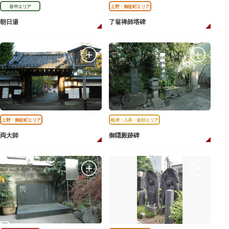
谷中エリア
上野・御徒町エリア
朝日湯
了翁禅師塔碑
上野・御徒町エリア
根岸・入谷・金杉エリア
両大師
御隠殿跡碑