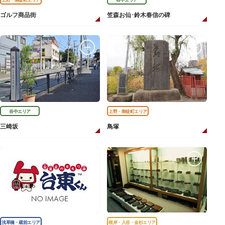
ゴルフ商品街
笠森お仙･鈴木春信の碑
谷中エリア
上野・御徒町エリア
三崎坂
鳥塚
浅草橋・蔵前エリア
根岸・入谷・金杉エリア