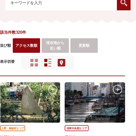
該当件数320件
現在地から
並び順
アクセス数順
更新順
近い順
表示切替
上野・御徒町エリア
浅草中央部エリア