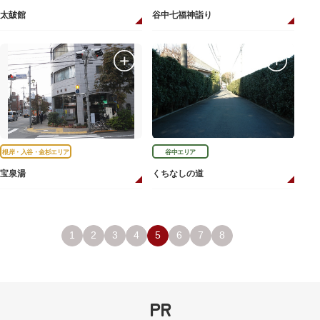
太皷館
谷中七福神詣り
根岸・入谷・金杉エリア
谷中エリア
宝泉湯
くちなしの道
1
2
3
4
5
6
7
8
PR