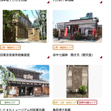
浅草迷子しらせ石標
八万四千体地蔵
上野・御徒町エリア
上野・御徒町エリア
旧東京音楽学校奏楽堂
谷中七福神 辯才天（辯天堂）
谷中エリア
根岸・入谷・金杉エリア
浅草中央部エリア
したまちミュージアム付設展示場
島田虎之助墓