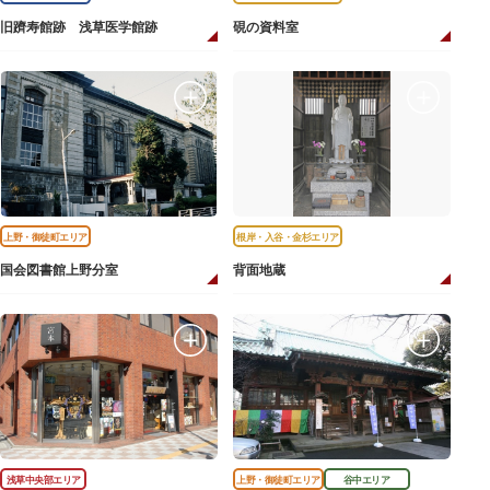
旧躋寿館跡 浅草医学館跡
硯の資料室
上野・御徒町エリア
根岸・入谷・金杉エリア
国会図書館上野分室
背面地蔵
浅草中央部エリア
上野・御徒町エリア
谷中エリア