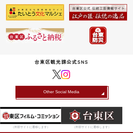
台東区観光課公式SNS
Other Social Media
（外部サイトに遷移します）
（外部サイトに遷移します）