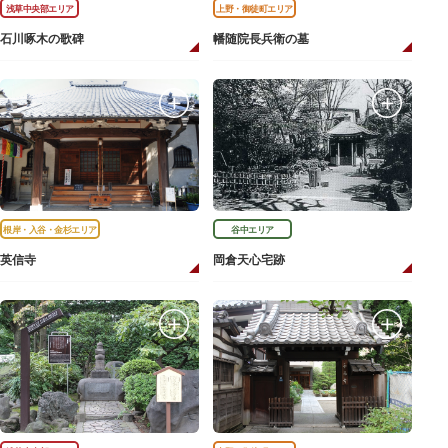
浅草中央部エリア
上野・御徒町エリア
石川啄木の歌碑
幡随院長兵衛の墓
根岸・入谷・金杉エリア
谷中エリア
英信寺
岡倉天心宅跡