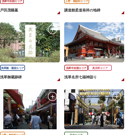
浅草中央部エリア
上野・御徒町エリア
戸田茂睡墓
講道館柔道発祥の地碑
浅草橋・蔵前エリア
浅草中央部エリア
奥浅草エリア
浅草御蔵跡碑
浅草名所七福神詣り
上野・御徒町エリア
谷中エリア