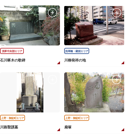
浅草中央部エリア
浅草橋・蔵前エリア
石川啄木の歌碑
川柳発祥の地
上野・御徒町エリア
上野・御徒町エリア
川路聖謨墓
扇塚