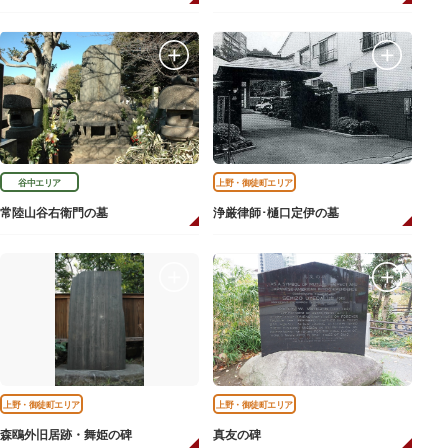
谷中エリア
上野・御徒町エリア
常陸山谷右衛門の墓
浄厳律師･樋口定伊の墓
上野・御徒町エリア
上野・御徒町エリア
森鴎外旧居跡・舞姫の碑
真友の碑