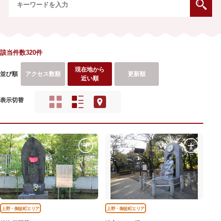
該当件数320件
現在地から
並び順
アクセス数順
更新順
近い順
表示切替
上野・御徒町エリア
上野・御徒町エリア