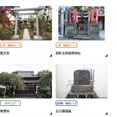
上野・御徒町エリア
上野・御徒町エリア
聖天宮
西町太郎稲荷神社
谷中エリア
浅草橋・蔵前エリア
青雲寺
石川雅望墓