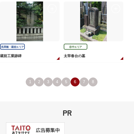
浅草橋・蔵前エリア
谷中エリア
蔵前工業跡碑
太宰春台の墓
1
2
3
4
5
6
7
8
PR