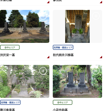
宋紫石墓
修性院
谷中エリア
浅草橋・蔵前エリア
渋沢栄一墓
初代柄井川柳墓
浅草橋・蔵前エリア
谷中エリア
勝川春章墓
小花作助墓