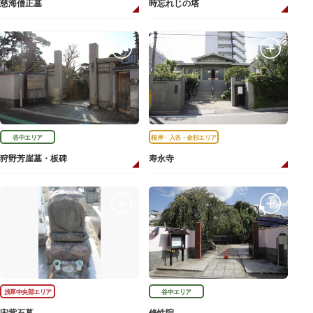
慈海僧正墓
時忘れじの塔
谷中エリア
根岸・入谷・金杉エリア
狩野芳崖墓・板碑
寿永寺
浅草中央部エリア
谷中エリア