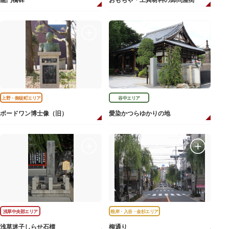
龍門橋碑
おもちゃ・工具材料の卸問屋街
上野・御徒町エリア
谷中エリア
ボードワン博士像（旧）
愛染かつらゆかりの地
浅草中央部エリア
根岸・入谷・金杉エリア
浅草迷子しらせ石標
柳通り