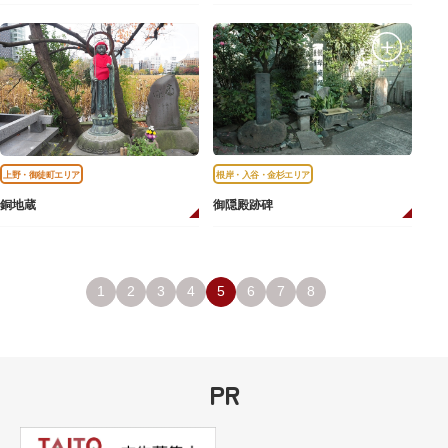
上野・御徒町エリア
根岸・入谷・金杉エリア
銅地蔵
御隠殿跡碑
1
2
3
4
5
6
7
8
PR