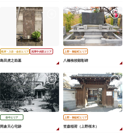
根岸・入谷・金杉エリア
浅草中央部エリア
上野・御徒町エリア
島田虎之助墓
八橋検校顕彰碑
谷中エリア
上野・御徒町エリア
岡倉天心宅跡
笠森稲荷（上野桜木）