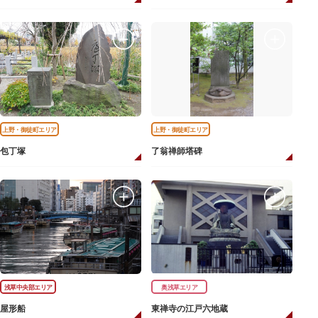
上野・御徒町エリア
上野・御徒町エリア
包丁塚
了翁禅師塔碑
浅草中央部エリア
奥浅草エリア
屋形船
東禅寺の江戸六地蔵