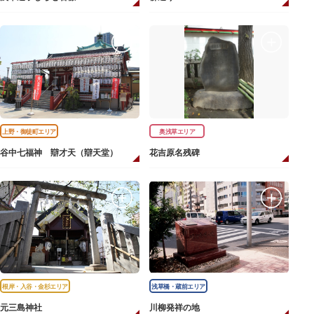
上野・御徒町エリア
奥浅草エリア
谷中七福神 辯才天（辯天堂）
花吉原名残碑
根岸・入谷・金杉エリア
浅草橋・蔵前エリア
元三島神社
川柳発祥の地