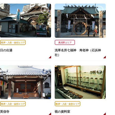
根岸・入谷・金杉エリア
奥浅草エリア
日の出湯
浅草名所七福神 寿老神（石浜神
社）
根岸・入谷・金杉エリア
根岸・入谷・金杉エリア
英信寺
硯の資料室