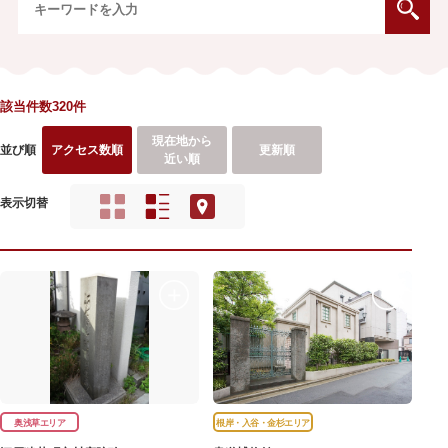
該当件数320件
現在地から
並び順
アクセス数順
更新順
近い順
表示切替
奥浅草エリア
根岸・入谷・金杉エリア