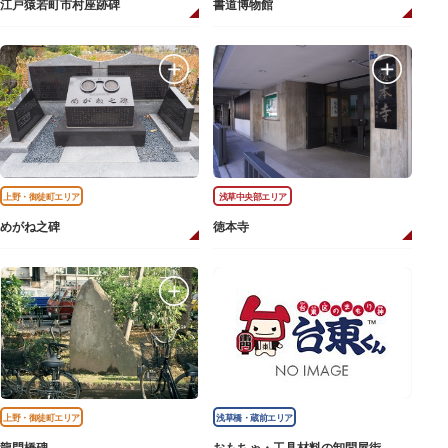
江戸猿若町市村座跡碑
書道博物館
上野・御徒町エリア
浅草中央部エリア
めがね之碑
徳本寺
上野・御徒町エリア
浅草橋・蔵前エリア