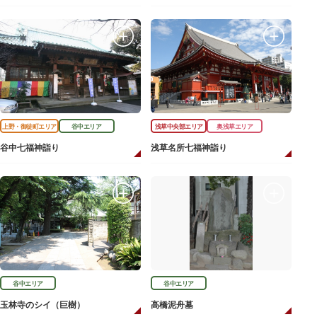
上野・御徒町エリア
谷中エリア
浅草中央部エリア
奥浅草エリア
谷中七福神詣り
浅草名所七福神詣り
谷中エリア
谷中エリア
玉林寺のシイ（巨樹）
高橋泥舟墓