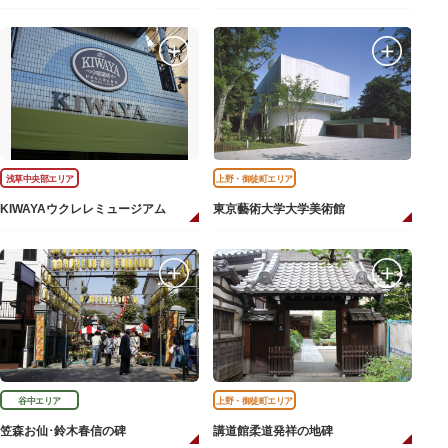
浅草中央部エリア
上野・御徒町エリア
KIWAYAウクレレミュージアム
東京藝術大学大学美術館
谷中エリア
上野・御徒町エリア
笠森お仙･鈴木春信の碑
講道館柔道発祥の地碑