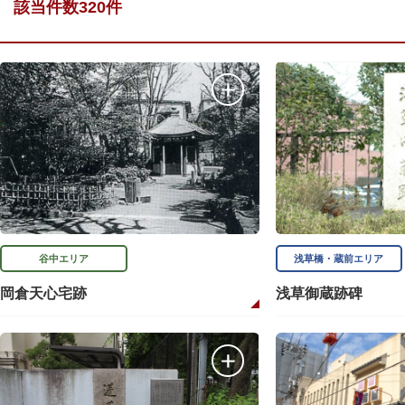
該当件数320件
谷中エリア
浅草橋・蔵前エリア
岡倉天心宅跡
浅草御蔵跡碑