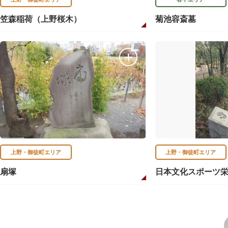
笠森稲荷（上野桜木）
菊池容斎墓
上野・御徒町エリア
上野・御徒町エリア
扇塚
日本文化スポーツ