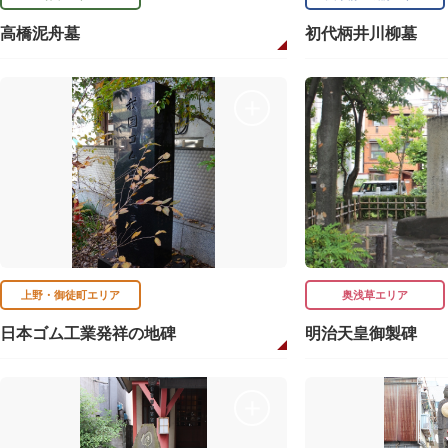
高橋泥舟墓
初代柄井川柳墓
上野・御徒町エリア
奥浅草エリア
日本ゴム工業発祥の地碑
明治天皇御製碑