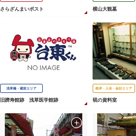
さらざんまいポスト
横山大観墓
浅草橋・蔵前エリア
根岸・入谷・金杉エリア
旧躋寿館跡 浅草医学館跡
硯の資料室