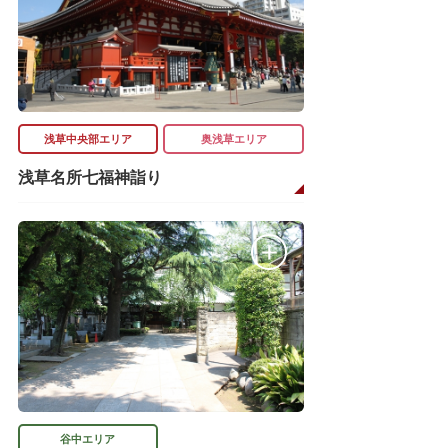
浅草中央部エリア
奥浅草エリア
浅草名所七福神詣り
谷中エリア