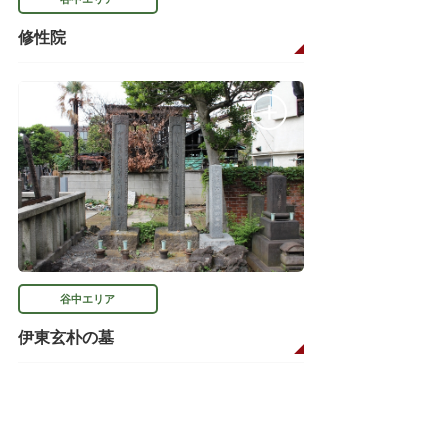
修性院
谷中エリア
伊東玄朴の墓