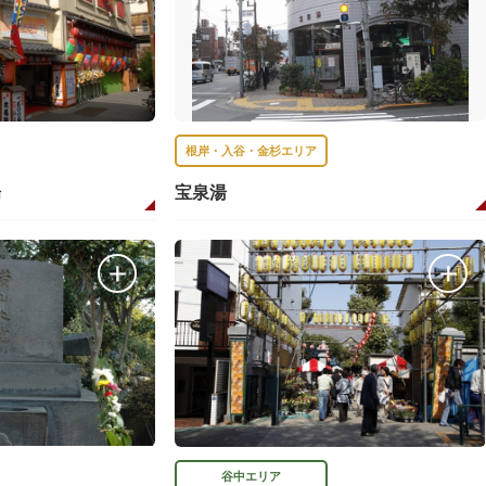
根岸・入谷・金杉エリア
場
宝泉湯
谷中エリア