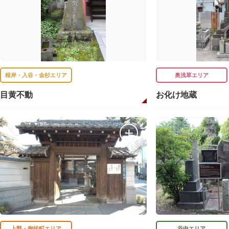
根岸・入谷・金杉エリア
奥浅草エリア
目黄不動
お化け地蔵
上野・御徒町エリア
谷中エリア