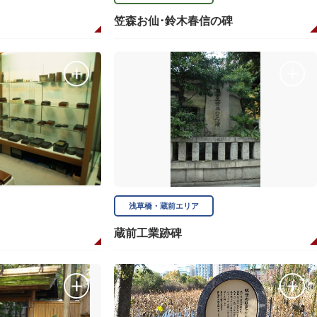
笠森お仙･鈴木春信の碑
浅草橋・蔵前エリア
蔵前工業跡碑