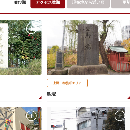
並び順
アクセス数順
現在地から
近い順
更
上野・御徒町エリア
鳥塚