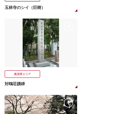
玉林寺のシイ（巨樹）
奥浅草エリア
対鴎荘蹟碑