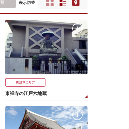
新順
表示切替
奥浅草エリア
東禅寺の江戸六地蔵