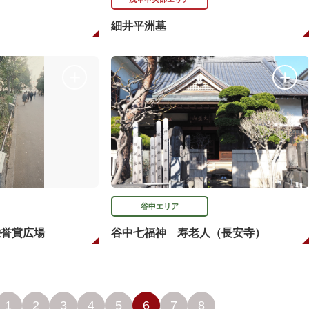
細井平洲墓
谷中エリア
栄誉賞広場
谷中七福神 寿老人（長安寺）
1
2
3
4
5
6
7
8